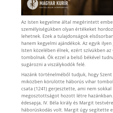
Az Isten kegyelme által megérintett ember
személyiségükben olyan értékeket hordo
lehetnek. Ezek a tulajdonságok elsősorba
hanem kegyelmi ajándékok. Az egyik ilyen 
Isten közelében élnek, ezért szívükben az Ő
tombolnak. Ők ezzel a belső békével tudna
sugározni a viszálykodók felé.
Hazánk történelméből tudjuk, hogy Szent
miközben körülötte háborús vihar tombolt
csata (1241) gerjesztette, ami nem sokkal 
megosztottságot hozott létre hazánkban.
édesapja, IV. Béla király és Margit testvére,
háborúskodás volt. Margit úgy segítette e