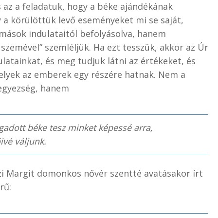
 az a feladatuk, hogy a béke ajándékának
y a körülöttük levő eseményeket mi se saját,
mások indulataitól befolyásolva, hanem
 szemével” szemléljük. Ha ezt tesszük, akkor az Úr
ulatainkat, és meg tudjuk látni az értékeket, és
elyek az emberek egy részére hatnak. Nem a
egyezség, hanem
gadott béke tesz minket képessé arra,
ivé váljunk.
zi Margit domonkos nővér szentté avatásakor írt
rű: