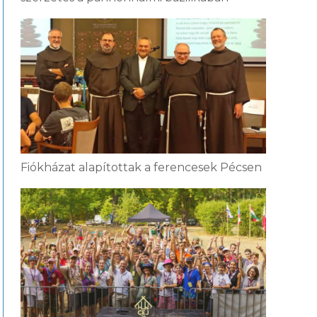
Fiókházat alapítottak a ferencesek Pécsen