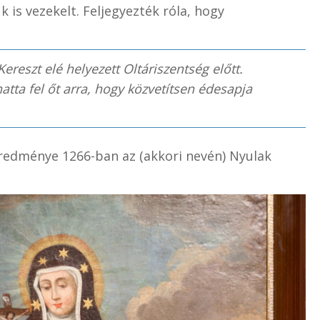
 is vezekelt. Feljegyezték róla, hogy
Kereszt elé helyezett Oltáriszentség előtt.
atta fel őt arra, hogy közvetítsen édesapja
redménye 1266-ban az (akkori nevén) Nyulak