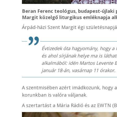
Beran Ferenc teológus, budapest-újlaki 
Margit közelgő liturgikus emléknapja al
Árpád-házi Szent Margit égi születésnapjá
Évtizedek óta hagyomány, hogy a Ma
és ahol sírjának helye ma is láth
alkalmából: idén Martos Levente 
január 18-án, vasárnap 11 órakor.
A szentmisében azért imádkozunk, hogy a
korunkban is valóra váljanak.
A szertartást a Mária Rádió és az EWTN (Bo