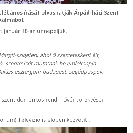
plébános írását olvashatják Árpád-házi Szent
kalmából.
t január 18-án ünnepeljük.
rgit-szigeten, ahol ő szerzetesként élt,
ató, szentmisét mutatnak be emléknapja
Balázs esztergom-budapesti segédpüspök,
 szent domonkos rendi nővér törekvései
num) Televízió is élőben közvetíti.