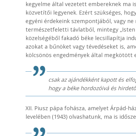
kegyelme által vezetett embereknek ma is
közvetítői legyenek. Ezért szükséges, hog
egyéni érdekeink szempontjából, vagy ne 
természetfeletti távlatból, mintegy „Isten
közelségéből fakadó béke lecsillapítja ind
azokat a bűnöket vagy tévedéseket is, am
kölcsönös engedmények által megkötött 
csak az ajándékként kapott és elfo
hogy a béke hordozóivá és hirdető
XII. Piusz pápa fohásza, amelyet Árpád-há
levelében (1943) olvashatunk, ma is idősze