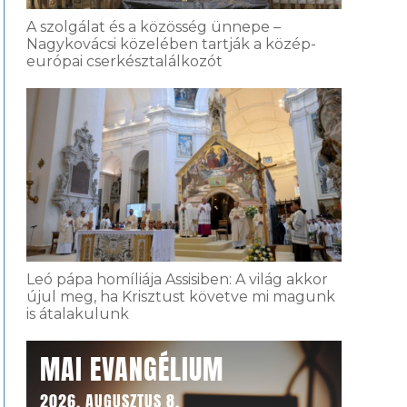
A szolgálat és a közösség ünnepe –
Nagykovácsi közelében tartják a közép-
európai cserkésztalálkozót
Leó pápa homíliája Assisiben: A világ akkor
újul meg, ha Krisztust követve mi magunk
is átalakulunk
MAI EVANGÉLIUM
2026. AUGUSZTUS 8.