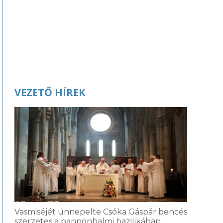
VEZETŐ HÍREK
Vasmiséjét ünnepelte Csóka Gáspár bencés
szerzetes a pannonhalmi bazilikában