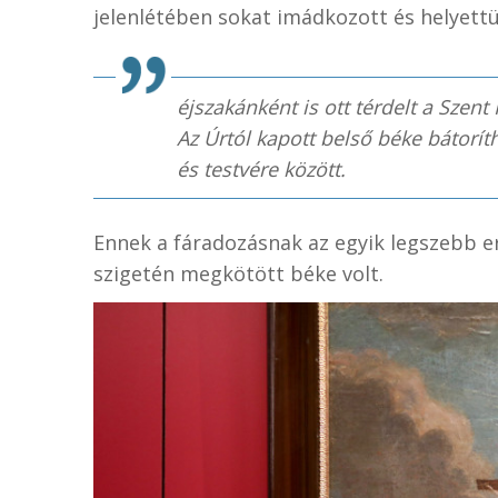
jelenlétében sokat imádkozott és helyettük
éjszakánként is ott térdelt a Szent 
Az Úrtól kapott belső béke bátoríth
és testvére között.
Ennek a fáradozásnak az egyik legszebb e
szigetén megkötött béke volt.