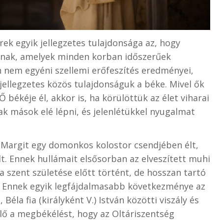
ek egyik jellegzetes tulajdonsága az, hogy
znak, amelyek minden korban időszerűek
n nem egyéni szellemi erőfeszítés eredményei,
jellegzetes közös tulajdonságuk a béke. Mivel ők
 békéje él, akkor is, ha körülöttük az élet viharai
k mások elé lépni, és jelenlétükkel nyugalmat
 Margit egy domonkos kolostor csendjében élt,
. Ennek hullámait elsősorban az elveszített muhi
a szent születése előtt történt, de hosszan tartó
 Ennek egyik legfájdalmasabb következménye az
 Béla fia (királyként V.) István közötti viszály és
lő a megbékélést, hogy az Oltáriszentség