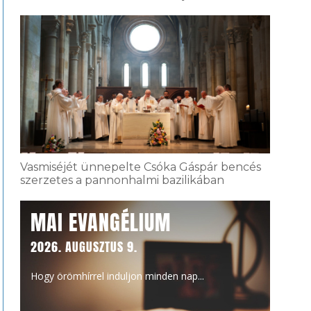
Vasmiséjét ünnepelte Csóka Gáspár bencés
szerzetes a pannonhalmi bazilikában
MAI EVANGÉLIUM
2026. AUGUSZTUS 9.
Hogy örömhírrel induljon minden nap...