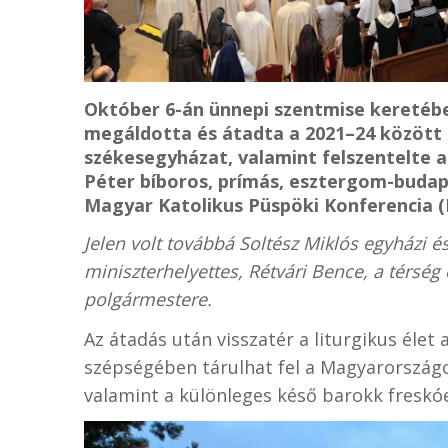
Október 6-án ünnepi szentmise keretéb
megáldotta és átadta a 2021–24 között b
székesegyházat, valamint felszentelte a
Péter bíboros, prímás, esztergom-budape
Magyar Katolikus Püspöki Konferencia (
Jelen volt továbbá Soltész Miklós egyházi és
miniszterhelyettes, Rétvári Bence, a térség
polgármestere.
Az átadás után visszatér a liturgikus élet 
szépségében tárulhat fel a Magyarországon 
valamint a különleges késő barokk freskó