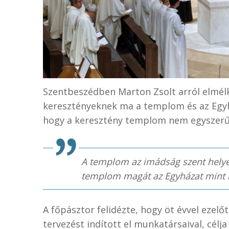
Szentbeszédben Marton Zsolt arról elmélk
keresztényeknek ma a templom és az Egyhá
hogy a keresztény templom nem egyszerű 
A templom az imádság szent helye,
templom magát az Egyházat mint i
A főpásztor felidézte, hogy öt évvel ezelő
tervezést indított el munkatársaival, célj