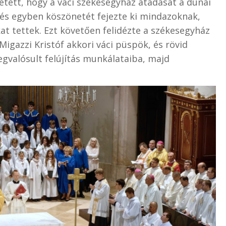
etett, hogy a váci székesegyház átadását a dunai
i, és egyben köszönetét fejezte ki mindazoknak,
t tettek. Ezt követően felidézte a székesegyház
Migazzi Kristóf akkori váci püspök, és rövid
gvalósult felújítás munkálataiba, majd