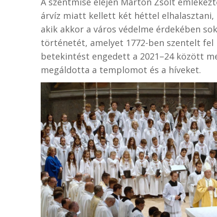
A szentmise elején Marton Zsolt emlékezt
árvíz miatt kellett két héttel elhalasztan
akik akkor a város védelme érdekében soka
történetét, amelyet 1772-ben szentelt fel 
betekintést engedett a 2021–24 között me
megáldotta a templomot és a híveket.