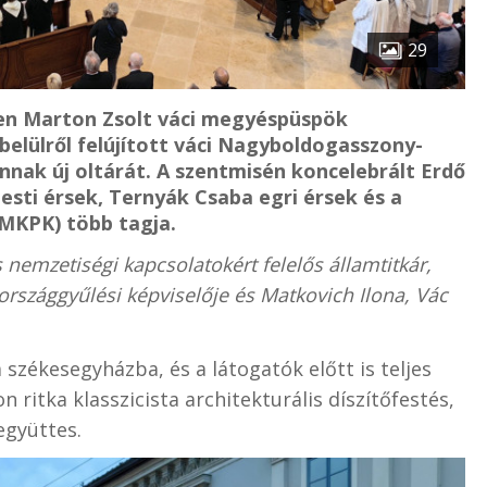
29
en Marton Zsolt váci megyéspüspök
elülről felújított váci Nagyboldogasszony-
nnak új oltárát. A szentmisén koncelebrált Erdő
sti érsek, Ternyák Csaba egri érsek és a
MKPK) több tagja.
 nemzetiségi kapcsolatokért felelős államtitkár,
 országgyűlési képviselője és Matkovich Ilona, Vác
a székesegyházba, és a látogatók előtt is teljes
ritka klasszicista architekturális díszítőfestés,
együttes.