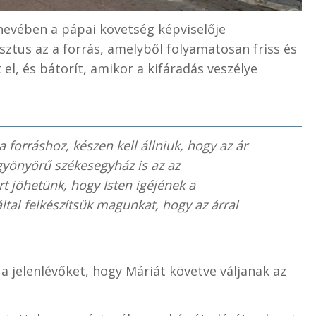
nevében a pápai követség képviselője
sztus az a forrás, amelyből folyamatosan friss és
t el, és bátorít, amikor a kifáradás veszélye
a forráshoz, készen kell állniuk, hogy az ár
gyönyörű székesegyház is az az
 jöhetünk, hogy Isten igéjének a
ltal felkészítsük magunkat, hogy az árral
 a jelenlévőket, hogy Máriát követve váljanak az