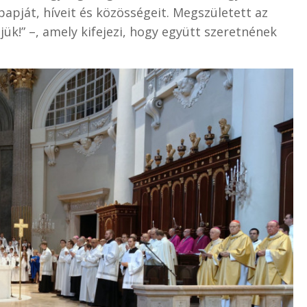
apját, híveit és közösségeit. Megszületett az
ük!” –, amely kifejezi, hogy együtt szeretnének