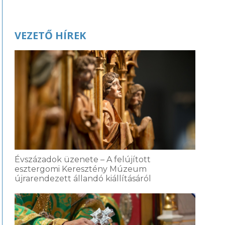
VEZETŐ HÍREK
Évszázadok üzenete – A felújított
esztergomi Keresztény Múzeum
újrarendezett állandó kiállításáról