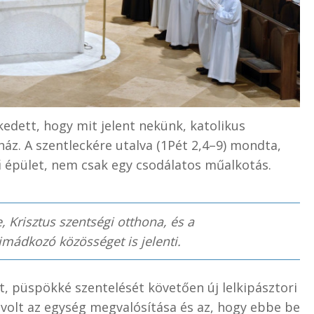
edett, hogy mit jelent nekünk, katolikus
z. A szentleckére utalva (1Pét 2,4–9) mondta,
épület, nem csak egy csodálatos műalkotás.
 Krisztus szentségi otthona, és a
mádkozó közösséget is jelenti.
tt, püspökké szentelését követően új lelkipásztori
a volt az egység megvalósítása és az, hogy ebbe be