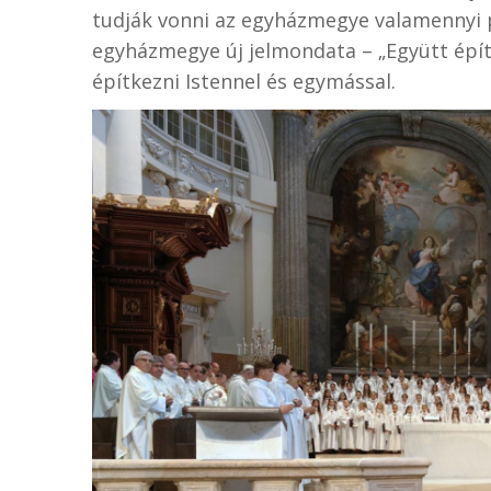
tudják vonni az egyházmegye valamennyi p
egyházmegye új jelmondata – „Együtt építj
építkezni Istennel és egymással.