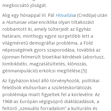
megbocsátó jóságát.
Alig egy hónappal VI. Pál
Hitvallás
a (Credója) után
a
Humanae vitae
enciklika olyan tiltakozást
robbantott ki, amely túlterjedt az Egyház
határain, minthogy egyre sürgetőbb lett a
világméretű demográfiai probléma, a Föld
népességének gyors szaporodása, továbbá az
újonnan felmerült bioetikai kérdések (abortusz,
lombikbébi, magzatátültetés, klónozás,
génmanipuláció) erkölcsi megítélése.[5]
Az Egyházon kívül álló törvényhozók, politikai
felelősök elsősorban a születéskorlátozás
problémája miatt figyeltek fel a körlevélre. Az
1968-as Európán végigsöprő diáklázadások, a
feltörő „szexuális forradalom” a kulturális és