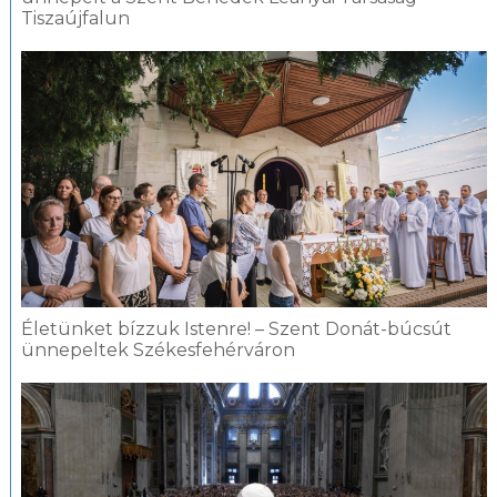
Tiszaújfalun
Életünket bízzuk Istenre! – Szent Donát-búcsút
ünnepeltek Székesfehérváron