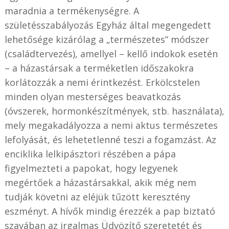
maradnia a termékenységre. A
születésszabályozás Egyház által megengedett
lehetősége kizárólag a „természetes” módszer
(családtervezés), amellyel – kellő indokok esetén
– a házastársak a terméketlen időszakokra
korlátozzák a nemi érintkezést. Erkölcstelen
minden olyan mesterséges beavatkozás
(óvszerek, hormonkészítmények, stb. használata),
mely megakadályozza a nemi aktus természetes
lefolyását, és lehetetlenné teszi a fogamzást. Az
enciklika lelkipásztori részében a pápa
figyelmezteti a papokat, hogy legyenek
megértőek a házastársakkal, akik még nem
tudják követni az eléjük tűzött keresztény
eszményt. A hívők mindig érezzék a pap biztató
szavában az irgalmas Üdvözítő szeretetét és