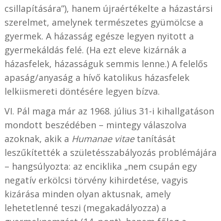
csillapítására”), hanem újraértékelte a házastársi
szerelmet, amelynek természetes gyümölcse a
gyermek. A házasság egésze legyen nyitott a
gyermekáldás felé. (Ha ezt eleve kizárnák a
házasfelek, házasságuk semmis lenne.) A felelős
apaság/anyaság a hívő katolikus házasfelek
lelkiismereti döntésére legyen bízva.
VI. Pál maga már az 1968. július 31-i kihallgatáson
mondott beszédében – mintegy válaszolva
azoknak, akik a
Humanae vitae
tanítását
leszűkítették a születésszabályozás problémájára
– hangsúlyozta: az enciklika „nem csupán egy
negatív erkölcsi törvény kihirdetése, vagyis
kizárása minden olyan aktusnak, amely
lehetetlenné teszi (megakadályozza) a