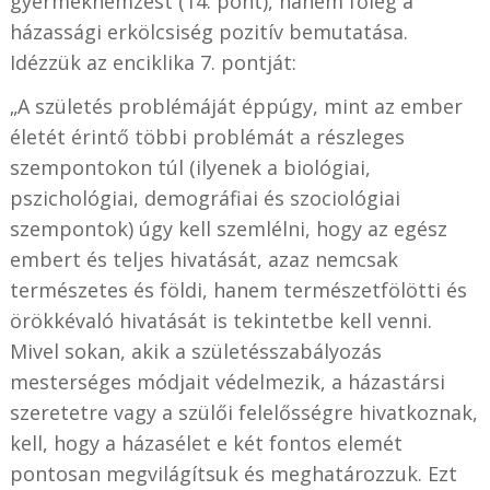
gyermeknemzést (14. pont), hanem főleg a
házassági erkölcsiség pozitív bemutatása.
Idézzük az enciklika 7. pontját:
„A születés problémáját éppúgy, mint az ember
életét érintő többi problémát a részleges
szempontokon túl (ilyenek a biológiai,
pszichológiai, demográfiai és szociológiai
szempontok) úgy kell szemlélni, hogy az egész
embert és teljes hivatását, azaz nemcsak
természetes és földi, hanem természetfölötti és
örökkévaló hivatását is tekintetbe kell venni.
Mivel sokan, akik a születésszabályozás
mesterséges módjait védelmezik, a házastársi
szeretetre vagy a szülői felelősségre hivatkoznak,
kell, hogy a házasélet e két fontos elemét
pontosan megvilágítsuk és meghatározzuk. Ezt