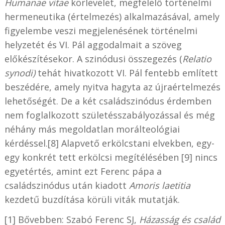
Humanae vitae
körlevelet, megfelelő történelmi
hermeneutika (értelmezés) alkalmazásával, amely
figyelembe veszi megjelenésének történelmi
helyzetét és VI. Pál aggodalmait a szöveg
előkészítésekor. A szinódusi összegezés (
Relatio
synodi)
tehát hivatkozott VI. Pál fentebb említett
beszédére, amely nyitva hagyta az újraértelmezés
lehetőségét. De a két családszinódus érdemben
nem foglalkozott születésszabályozással és még
néhány más megoldatlan morálteológiai
kérdéssel.[8] Alapvető erkölcstani elvekben, egy-
egy konkrét tett erkölcsi megítélésében [9] nincs
egyetértés, amint ezt Ferenc pápa a
családszinódus után kiadott
Amoris laetitia
kezdetű buzdítása körüli viták mutatják.
[1] Bővebben: Szabó Ferenc SJ,
Házasság és család