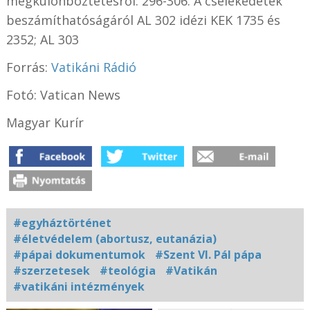
megkülönböztetésről: 296-306. A cselekedetek
beszámíthatóságáról AL 302 idézi KEK 1735 és
2352; AL 303
Forrás:
Vatikáni Rádió
Fotó: Vatican News
Magyar Kurír
#egyháztörténet
#életvédelem (abortusz, eutanázia)
#pápai dokumentumok
#Szent VI. Pál pápa
#szerzetesek
#teológia
#Vatikán
#vatikáni intézmények