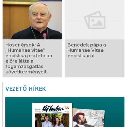
Kapcsolódó
fotógaléria
Hoser érsek: A
Benedek pápa a
„Humanae vitae”
Humanae Vitae
enciklika prófétaian
enciklikáról
előre látta a
fogamzásgátlás
következményeit
VEZETŐ HÍREK