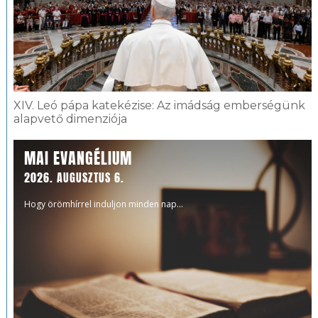
XIV. Leó pápa katekézise: Az imádság emberségünk
alapvető dimenziója
MAI EVANGÉLIUM
2026. AUGUSZTUS 6.
Hogy örömhírrel induljon minden nap...