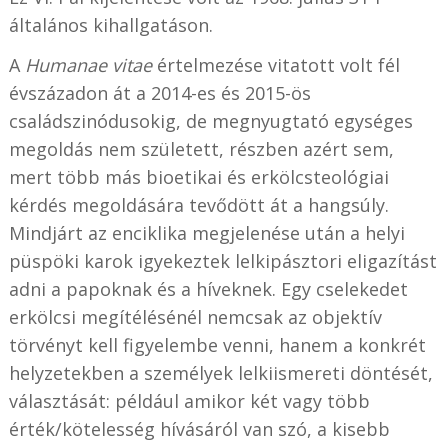
általános kihallgatáson.
A
Humanae vitae
értelmezése vitatott volt fél
évszázadon át a 2014-es és 2015-ös
családszinódusokig, de megnyugtató egységes
megoldás nem született, részben azért sem,
mert több más bioetikai és erkölcsteológiai
kérdés megoldására tevődött át a hangsúly.
Mindjárt az enciklika megjelenése után a helyi
püspöki karok igyekeztek lelkipásztori eligazítást
adni a papoknak és a híveknek. Egy cselekedet
erkölcsi megítélésénél nemcsak az objektív
törvényt kell figyelembe venni, hanem a konkrét
helyzetekben a személyek lelkiismereti döntését,
választását: például amikor két vagy több
érték/kötelesség hívásáról van szó, a kisebb