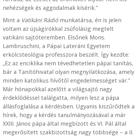
nehézségek és aggodalmak kísérik.”
Mint a
Vatikáni Rádió
munkatársa, én is jelen
voltam az újságírókkal zsúfolásig megtelt
vatikáni sajtóteremben. Elsőnek Mons.
Lambruschini, a Pápai Lateráni Egyetem
erkölcsteológia professzora beszélt. Így kezdte:
„Ez az enciklika nem tévedhetetlen pápai tanítás,
bár a Tanítóhivatal olyan megnyilatkozása, amely
minden katolikus hívőtől engedelmességet vár.”
Már hónapokkal azelőtt a világsajtó nagy
érdeklődéssel találgatta, milyen lesz a pápa
állásfoglalása a kérdésben. Ugyanis kiszűrődtek a
hírek, hogy a kérdés tanulmányozásával a már
XXIII. János pápa által megbízott és VI. Pál által
megerősített szakbizottság nagy többsége – a II.