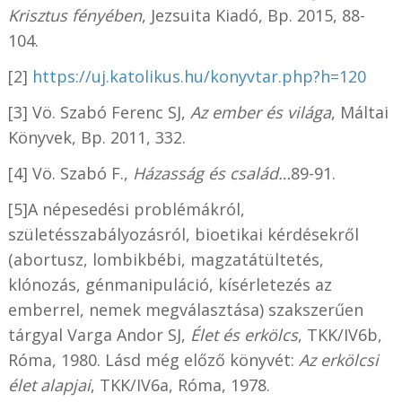
Krisztus fényében
, Jezsuita Kiadó, Bp. 2015, 88-
104.
[2]
https://uj.katolikus.hu/konyvtar.php?h=120
[3] Vö. Szabó Ferenc SJ,
Az ember és világa
, Máltai
Könyvek, Bp. 2011, 332.
[4] Vö. Szabó F.,
Házasság és család…
89-91.
[5]A népesedési problémákról,
születésszabályozásról, bioetikai kérdésekről
(abortusz, lombikbébi, magzatátültetés,
klónozás, génmanipuláció, kísérletezés az
emberrel, nemek megválasztása) szakszerűen
tárgyal Varga Andor SJ,
Élet és erkölcs
, TKK/IV6b,
Róma, 1980. Lásd még előző könyvét:
Az erkölcsi
élet alapjai
, TKK/IV6a, Róma, 1978.