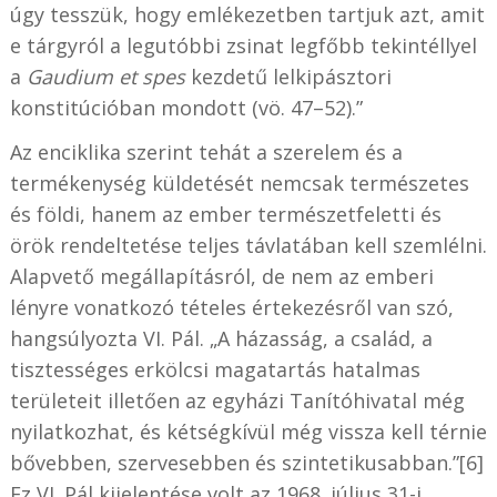
úgy tesszük, hogy emlékezetben tartjuk azt, amit
e tárgyról a legutóbbi zsinat legfőbb tekintéllyel
a
Gaudium et spes
kezdetű lelkipásztori
konstitúcióban mondott (vö. 47–52).”
Az enciklika szerint tehát a szerelem és a
termékenység küldetését nemcsak természetes
és földi, hanem az ember természetfeletti és
örök rendeltetése teljes távlatában kell szemlélni.
Alapvető megállapításról, de nem az emberi
lényre vonatkozó tételes értekezésről van szó,
hangsúlyozta VI. Pál. „A házasság, a család, a
tisztességes erkölcsi magatartás hatalmas
területeit illetően az egyházi Tanítóhivatal még
nyilatkozhat, és kétségkívül még vissza kell térnie
bővebben, szervesebben és szintetikusabban.”[6]
Ez VI. Pál kijelentése volt az 1968. július 31-i