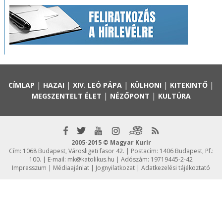
|
|
|
|
|
CÍMLAP
HAZAI
XIV. LEÓ PÁPA
KÜLHONI
KITEKINTŐ
|
|
MEGSZENTELT ÉLET
NÉZŐPONT
KULTÚRA
2005-2015 © Magyar Kurír
Cím: 1068 Budapest, Városligeti fasor 42. | Postacím: 1406 Budapest, Pf.:
100. | E-mail:
mk@katolikus.hu
| Adószám: 19719445-2-42
Impresszum
|
Médiaajánlat
|
Jognyilatkozat
|
Adatkezelési tájékoztató