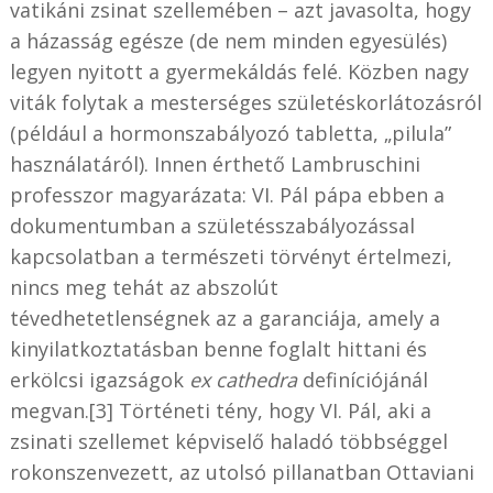
vatikáni zsinat szellemében – azt javasolta, hogy
a házasság egésze (de nem minden egyesülés)
legyen nyitott a gyermekáldás felé. Közben nagy
viták folytak a mesterséges születéskorlátozásról
(például a hormonszabályozó tabletta, „pilula”
használatáról). Innen érthető Lambruschini
professzor magyarázata: VI. Pál pápa ebben a
dokumentumban a születésszabályozással
kapcsolatban a természeti törvényt értelmezi,
nincs meg tehát az abszolút
tévedhetetlenségnek az a garanciája, amely a
kinyilatkoztatásban benne foglalt hittani és
erkölcsi igazságok
ex cathedra
definíciójánál
megvan.[3] Történeti tény, hogy VI. Pál, aki a
zsinati szellemet képviselő haladó többséggel
rokonszenvezett, az utolsó pillanatban Ottaviani