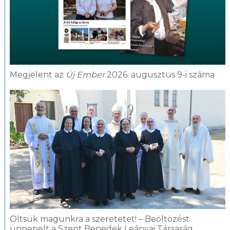
Megjelent az
Új Ember
2026. augusztus 9-i száma
Öltsük magunkra a szeretetet! – Beöltözést
ünnepelt a Szent Benedek Leányai Társaság