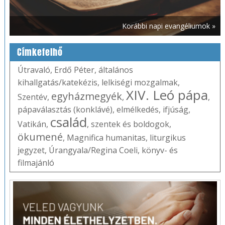
Korábbi napi evangéliumok »
Címkefelhő
Útravaló
,
Erdő Péter
,
általános
kihallgatás/katekézis
,
lelkiségi mozgalmak
,
XIV. Leó pápa
egyházmegyék
Szentév
,
,
,
pápaválasztás (konklávé)
,
elmélkedés
,
ifjúság
,
család
Vatikán
,
,
szentek és boldogok
,
ökumené
,
Magnifica humanitas
,
liturgikus
jegyzet
,
Úrangyala/Regina Coeli
,
könyv- és
filmajánló