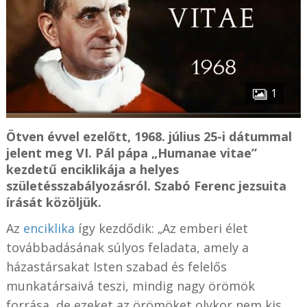
1
Ötven évvel ezelőtt, 1968. július 25-i dátummal
jelent meg VI. Pál pápa „Humanae vitae”
kezdetű enciklikája a helyes
születésszabályozásról. Szabó Ferenc jezsuita
írását közöljük.
Az
enciklika
így kezdődik: „Az emberi élet
továbbadásának súlyos feladata, amely a
házastársakat Isten szabad és felelős
munkatársaivá teszi, mindig nagy örömök
forrása, de ezeket az örömöket olykor nem kis