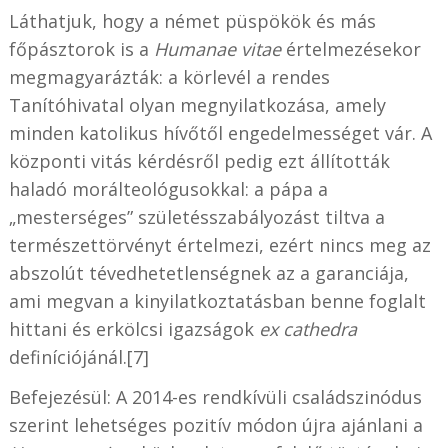
Láthatjuk, hogy a német püspökök és más
főpásztorok is a
Humanae vitae
értelmezésekor
megmagyarázták: a körlevél a rendes
Tanítóhivatal olyan megnyilatkozása, amely
minden katolikus hívőtől engedelmességet vár. A
központi vitás kérdésről pedig ezt állították
haladó morálteológusokkal: a pápa a
„mesterséges” születésszabályozást tiltva a
természettörvényt értelmezi, ezért nincs meg az
abszolút tévedhetetlenségnek az a garanciája,
ami megvan a kinyilatkoztatásban benne foglalt
hittani és erkölcsi igazságok
ex cathedra
definíciójánál.[7]
Befejezésül: A 2014-es rendkívüli családszinódus
szerint lehetséges pozitív módon újra ajánlani a