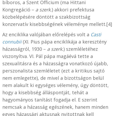
bíboros, a Szent Officium (ma Hittani
Kongregáció –
a szerk.
) akkori prefektusa
közbelépésére döntött a szakbizottság
konzervatív kisebbségének véleménye mellett.[4]
Az enciklika valójában előrelépés volt a
Casti
connubii
(XI. Pius pápa enciklikája a keresztény
házasságról, 1930 –
a szerk.
) szemléletéhez
viszonyítva. VI. Pál pápa magáévá tette a
szexualitásra és a házasságra vonatkozó újabb,
perszonalista szemléletet (ezt a kritikus sajtó
nem emlegette), de mivel a bizottságon belül
nem alakult ki egységes vélemény, úgy döntött,
hogy a kisebbség álláspontját, tehát a
hagyományos tanítást fogadja el. E szerint
nemcsak a házasság egészének, hanem minden
egyes házassági aktusnak nyitottnak kell