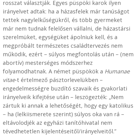
rosszat választják. Egyes püspöki karok ilyen
irányelvet adtak: ha a házasfelek már tanúságot
tettek nagylelkűségükről, és több gyermeket
már nem tudnak felelősen vállalni, de házastársi
szerelmüket, egységüket ápolniuk kell, és a
megpróbált természetes családtervezés nem
működik, ezért – súlyos megfontolás után – (nem
abortív) mesterséges módszerhez
folyamodhatnak. A német püspökök a
Humanae
vitae
-t értelmező pásztorlevelükben –
engedelmességre buzdító szavaik és gyakorlati
irányelveik kifejtése után – leszögezték: „Nem
zártuk ki annak a lehetőségét, hogy egy katolikus
– ha (lelkiismerete szerint) súlyos oka van rá –
eltávolodjék az egyházi tanítóhivatal nem
tévedhetetlen kijelentéseitől/irányelveitől.”