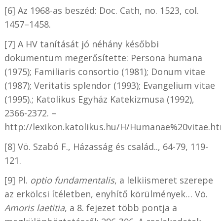
[6] Az 1968-as beszéd: Doc. Cath, no. 1523, col.
1457–1458.
[7] A HV tanítását jó néhány későbbi
dokumentum megerősítette: Persona humana
(1975); Familiaris consortio (1981); Donum vitae
(1987); Veritatis splendor (1993); Evangelium vitae
(1995).; Katolikus Egyház Katekizmusa (1992),
2366-2372. –
http://lexikon.katolikus.hu/H/Humanae%20vitae.h
[8] Vö. Szabó F., Házasság és család.., 64-79, 119-
121.
[9] Pl.
optio fundamentalis
, a lelkiismeret szerepe
az erkölcsi ítéletben, enyhítő körülmények… Vö.
Amoris laetitia
, a 8. fejezet több pontja a