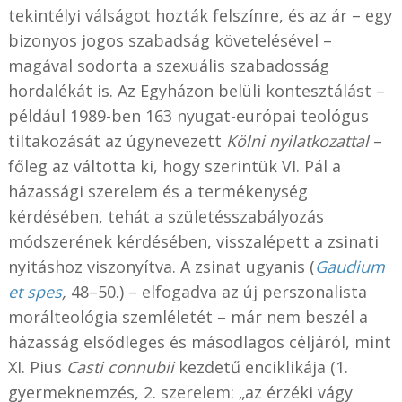
tekintélyi válságot hozták felszínre, és az ár – egy
bizonyos jogos szabadság követelésével –
magával sodorta a szexuális szabadosság
hordalékát is. Az Egyházon belüli kontesztálást –
például 1989-ben 163 nyugat-európai teológus
tiltakozását az úgynevezett
Kölni nyilatkozattal
–
főleg az váltotta ki, hogy szerintük VI. Pál a
házassági szerelem és a termékenység
kérdésében, tehát a születésszabályozás
módszerének kérdésében, visszalépett a zsinati
nyitáshoz viszonyítva. A zsinat ugyanis (
Gaudium
et spes
,
48–50.) – elfogadva az új perszonalista
morálteológia szemléletét – már nem beszél a
házasság elsődleges és másodlagos céljáról, mint
XI. Pius
Casti connubii
kezdetű enciklikája (1.
gyermeknemzés, 2. szerelem: „az érzéki vágy