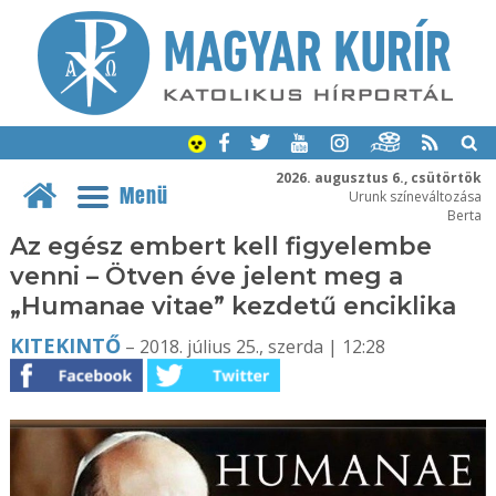
2026. augusztus 6., csütörtök
Menü
Urunk színeváltozása
Berta
Az egész embert kell figyelembe
venni – Ötven éve jelent meg a
„Humanae vitae” kezdetű enciklika
KITEKINTŐ
– 2018. július 25., szerda | 12:28