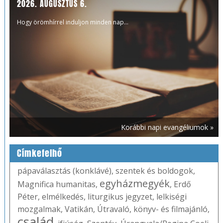
2026. AUGUSZTUS 6.
Hogy örömhírrel induljon minden nap...
Korábbi napi evangéliumok »
Címkefelhő
pápaválasztás (konklávé)
,
szentek és boldogok
,
egyházmegyék
Magnifica humanitas
,
,
Erdő
Péter
,
elmélkedés
,
liturgikus jegyzet
,
lelkiségi
mozgalmak
,
Vatikán
,
Útravaló
,
könyv- és filmajánló
,
család