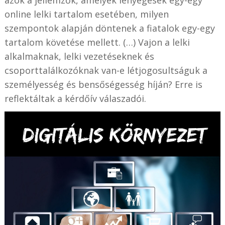
azok a jellemzők, amelyek lényegesek egy-egy
online lelki tartalom esetében, milyen
szempontok alapján döntenek a fiatalok egy-egy
tartalom követése mellett. (…) Vajon a lelki
alkalmaknak, lelki vezetéseknek és
csoporttalálkozóknak van-e létjogosultságuk a
személyesség és bensőségesség híján? Erre is
reflektáltak a kérdőív válaszadói.