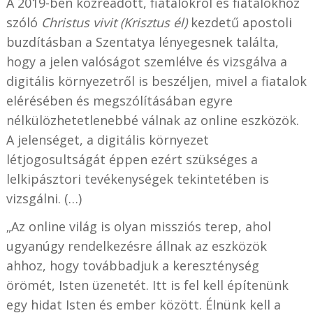
A 2019-ben közreadott, fiatalokról és fiatalokhoz
szóló
Christus vivit (Krisztus él)
kezdetű apostoli
buzdításban a Szentatya lényegesnek találta,
hogy a jelen valóságot szemlélve és vizsgálva a
digitális környezetről is beszéljen, mivel a fiatalok
elérésében és megszólításában egyre
nélkülözhetetlenebbé válnak az online eszközök.
A jelenséget, a digitális környezet
létjogosultságát éppen ezért szükséges a
lelkipásztori tevékenységek tekintetében is
vizsgálni. (…)
„Az online világ is olyan missziós terep, ahol
ugyanúgy rendelkezésre állnak az eszközök
ahhoz, hogy továbbadjuk a kereszténység
örömét, Isten üzenetét. Itt is fel kell építenünk
egy hidat Isten és ember között. Élnünk kell a