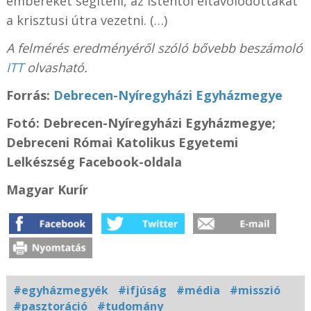
embereket segíteni, az Istentől eltávolodottakat
a krisztusi útra vezetni. (…)
A felmérés eredményéről szóló bővebb beszámoló
ITT
olvasható.
Forrás:
Debrecen-Nyíregyházi Egyházmegye
Fotó: Debrecen-Nyíregyházi Egyházmegye;
Debreceni Római Katolikus Egyetemi
Lelkészség Facebook-oldala
Magyar Kurír
#egyházmegyék
#ifjúság
#média
#misszió
#pasztoráció
#tudomány