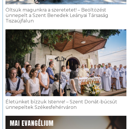
Öltsük magunkra a szeretetet! – Beöltözést
ünnepelt a Szent Benedek Leányai Társaság
Tiszaújfalun
Életünket bízzuk Istenre! – Szent Donát-búcsút
ünnepeltek Székesfehérváron
MAI EVANGÉLIUM