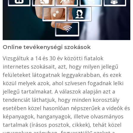
Online tevékenységi szokások
Vizsgáltuk a 14 és 30 év közötti fiatalok
internetes szokásait, azt, hogy milyen jellegű
felületeket látogatnak leggyakrabban, és ezek
közül melyek azok, ahol szívesen fogadnak lelki
jellegű tartalmakat. A válaszok alapján azt a
tendenciát láthatjuk, hogy minden korosztály
esetében közel hasonlóan népszerűek a videók és
képanyagok, hanganyagok, illetve olvasmányos
tartalmak (írásos posztok, cikkek), tehát közel
ugyanolyan arányban „fogyasztják” ezeket a