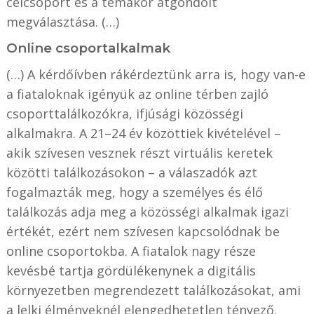
célcsoport és a témakör átgondolt
megválasztása. (…)
Online csoportalkalmak
(…) A kérdőívben rákérdeztünk arra is, hogy van-e
a fiataloknak igényük az online térben zajló
csoporttalálkozókra, ifjúsági közösségi
alkalmakra. A 21–24 év közöttiek kivételével –
akik szívesen vesznek részt virtuális keretek
közötti találkozásokon – a válaszadók azt
fogalmazták meg, hogy a személyes és élő
találkozás adja meg a közösségi alkalmak igazi
értékét, ezért nem szívesen kapcsolódnak be
online csoportokba. A fiatalok nagy része
kevésbé tartja gördülékenynek a digitális
környezetben megrendezett találkozásokat, ami
a lelki élményeknél elengedhetetlen tényező.