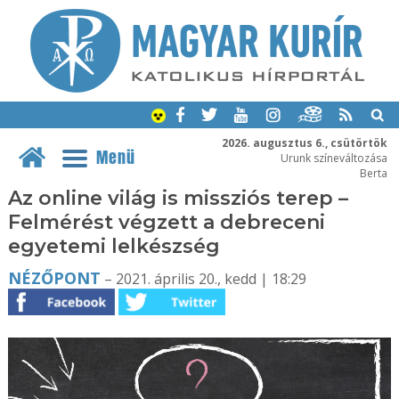
2026. augusztus 6., csütörtök
Menü
Urunk színeváltozása
Berta
Az online világ is missziós terep –
Felmérést végzett a debreceni
egyetemi lelkészség
NÉZŐPONT
– 2021. április 20., kedd | 18:29