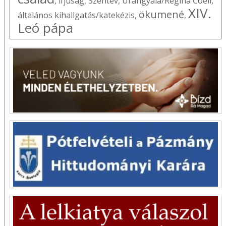
,
ifjúság
,
Szentév
,
Úrangyala/Regina Coeli
,
XIV.
ökumené
általános kihallgatás/katekézis
,
,
Leó pápa