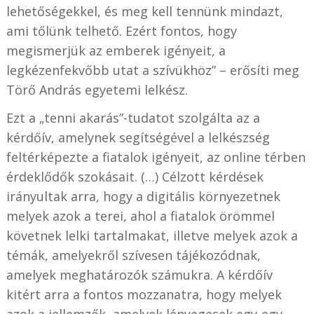
lehetőségekkel, és meg kell tennünk mindazt,
ami tőlünk telhető. Ezért fontos, hogy
megismerjük az emberek igényeit, a
legkézenfekvőbb utat a szívükhöz” – erősíti meg
Törő András egyetemi lelkész.
Ezt a „tenni akarás”-tudatot szolgálta az a
kérdőív, amelynek segítségével a lelkészség
feltérképezte a fiatalok igényeit, az online térben
érdeklődők szokásait. (…) Célzott kérdések
irányultak arra, hogy a digitális környezetnek
melyek azok a terei, ahol a fiatalok örömmel
követnek lelki tartalmakat, illetve melyek azok a
témák, amelyekről szívesen tájékozódnak,
amelyek meghatározók számukra. A kérdőív
kitért arra a fontos mozzanatra, hogy melyek