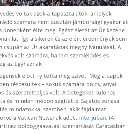
vedés voltak azok a tapasztalatok, amelyek
doráció számára nem pusztán jámborsági gyakorlat
os ünnepként élte meg. Egész életét az Úr kezébe
jónak lát; így a sikerek és az elért eredmények sem
m csupán az Úr akaratának megnyilvánulását. A
lekvés volt számára, hanem szemlélődés és
meg az Egyháznak.
zegények előtt nyitotta meg szívét. Még a papok
en részesültek – sokuk számára bölcs, anyai
os és szeretetteljes volt. A betegeket különös
lta és minden módon segítette. Sajátos vonása
sátás mindazokkal szemben, akik fájdalmat
boros a Vatican Newsnak adott
interjúban
. (A
artínez boldoggáavatási szertartását Caracasban