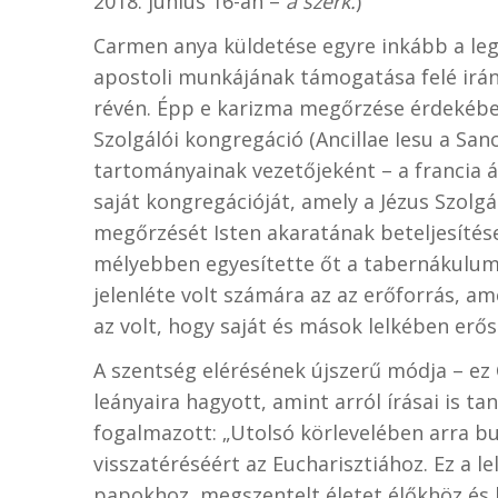
2018. június 16-án –
a szerk.
)
Carmen anya küldetése egyre inkább a leg
apostoli munkájának támogatása felé irán
révén. Épp e karizma megőrzése érdekében
Szolgálói kongregáció (Ancillae Iesu a Sa
tartományainak vezetőjeként – a francia á
saját kongregációját, amely a Jézus Szolgál
megőrzését Isten akaratának beteljesítése
mélyebben egyesítette őt a tabernákulumba
jelenléte volt számára az az erőforrás, a
az volt, hogy saját és mások lelkében erős
A szentség elérésének újszerű módja – ez 
leányaira hagyott, amint arról írásai is 
fogalmazott: „Utolsó körlevelében arra b
visszatéréséért az Eucharisztiához. Ez a l
papokhoz, megszentelt életet élőkhöz és 