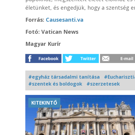
életünket, és engedjük, hogy a szentség e
Forrás:
Causesanti.va
Fotó: Vatican News
Magyar Kurír
#egyház társadalmi tanítása
#Euchariszti
#szentek és boldogok
#szerzetesek
Kapcsolódó
KITEKINTŐ
fotógaléria