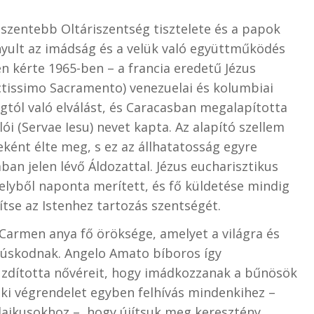
szentebb Oltáriszentség tisztelete és a papok
yult az imádság és a velük való együttműködés
 kérte 1965-ben – a francia eredetű Jézus
nctissimo Sacramento) venezuelai és kolumbiai
gtól való elválást, és Caracasban megalapította
ói (Servae Iesu) nevet kapta. Az alapító szellem
ként élte meg, s ez az állhatatosság egyre
n jelen lévő Áldozattal. Jézus eucharisztikus
melyből naponta merített, és fő küldetése mindig
ítse az Istenhez tartozás szentségét.
Carmen anya fő öröksége, amelyet a világra és
tanúskodnak. Angelo Amato bíboros így
uzdította nővéreit, hogy imádkozzanak a bűnösök
elki végrendelet egyben felhívás mindenkihez –
laikusokhoz –, hogy újítsuk meg keresztény