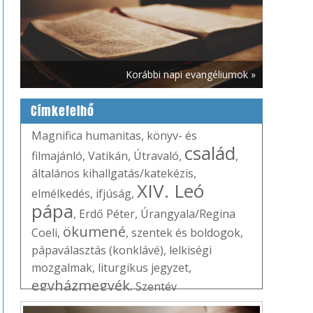
Korábbi napi evangéliumok »
Címkefelhő
Magnifica humanitas
,
könyv- és
család
filmajánló
,
Vatikán
,
Útravaló
,
,
általános kihallgatás/katekézis
,
XIV. Leó
elmélkedés
,
ifjúság
,
pápa
,
Erdő Péter
,
Úrangyala/Regina
ökumené
Coeli
,
,
szentek és boldogok
,
pápaválasztás (konklávé)
,
lelkiségi
mozgalmak
,
liturgikus jegyzet
,
egyházmegyék
,
Szentév