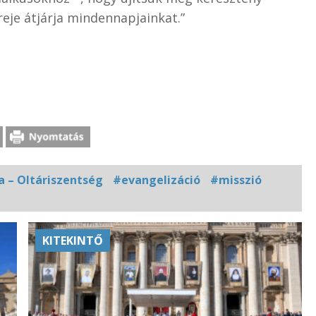
reje átjárja mindennapjainkat.”
a – Oltáriszentség
#evangelizáció
#misszió
KITEKINTŐ