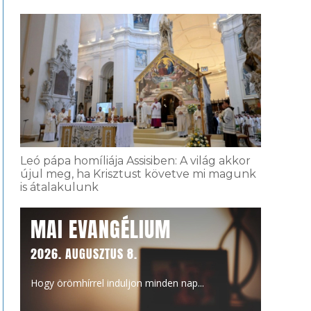
Leó pápa homíliája Assisiben: A világ akkor
újul meg, ha Krisztust követve mi magunk
is átalakulunk
MAI EVANGÉLIUM
2026. AUGUSZTUS 8.
Hogy örömhírrel induljon minden nap...