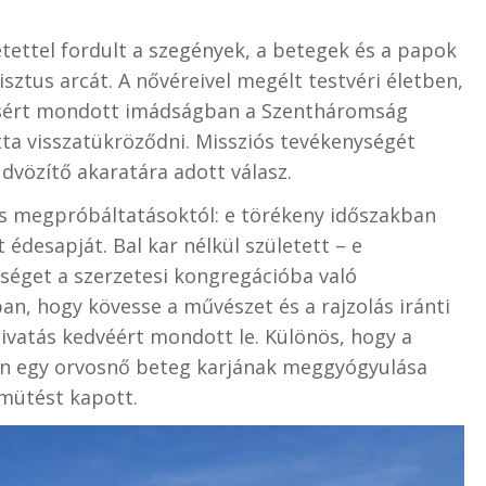
tettel fordult a szegények, a betegek és a papok
sztus arcát. A nővéreivel megélt testvéri életben,
tésért mondott imádságban a Szentháromság
átta visszatükröződni. Missziós tevékenységét
üdvözítő akaratára adott válasz.
s megpróbáltatásoktól: e törékeny időszakban
t édesapját. Bal kar nélkül született – e
séget a szerzetesi kongregációba való
, hogy kövesse a művészet és a rajzolás iránti
ivatás kedvéért mondott le. Különös, hogy a
en egy orvosnő beteg karjának meggyógyulása
amütést kapott.