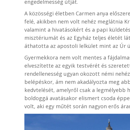
engedelmesség útját.
A közösségi életben Carmen anya előszere
felé, akikben nem volt nehéz meglátnia Kri
valamint a hivatásokért és a papi külde
misztériumát és az Egyház teljes életét l
áthatotta az apostoli lelkület mint az Úr 
Gyermekkora nem volt mentes a fájdalma
elveszítette az egyik testvérét és szeretet
rendellenesség ugyan okozott némi nehéz
belépéskor, ám nem akadályozta meg abban
kedvtelését, amelyről csak a legmélyebb h
boldoggá avatásakor elismert csoda épp
volt, aki egy műtét során nagyon erős ár