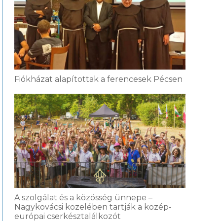
Fiókházat alapítottak a ferencesek Pécsen
A szolgálat és a közösség ünnepe –
Nagykovácsi közelében tartják a közép-
európai cserkésztalálkozót