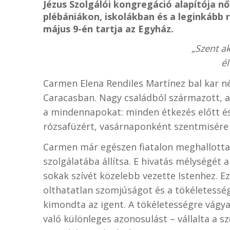
Jézus Szolgálói kongregáció alapítója nő
plébániákon, iskolákban és a leginkább 
május 9-én tartja az Egyház.
„Szent a
é
Carmen Elena Rendiles Martínez bal kar né
Caracasban. Nagy családból származott, a
a mindennapokat: minden étkezés előtt é
rózsafüzért, vasárnaponként szentmisére 
Carmen már egészen fiatalon meghallotta 
szolgálatába állítsa. E hivatás mélységét
sokak szívét közelebb vezette Istenhez. Ez
olthatatlan szomjúságot és a tökéletessé
kimondta az igent. A tökéletességre vágya
való különleges azonosulást – vállalta a 