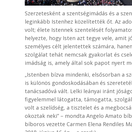
Szerzetesként a szentségimádás és a szen
leginkább Istenhez közelítették őt. Az a
volt; élete Istennek szentelését folyamat
helyezte, hogy Isten azt tegye vele, amit 
személyes célt jelentettek számára, hane
szolgálat tehát nemcsak gyakorlat és cse
imádság is, amely által sok papot nyert 
„Istenben bízva mindenki, elsősorban a s
is különös gondoskodásában és szeretetéb
tanácsadóvá vált. Lelki leányai iránt jóság
figyelemmel látogatta, támogatta, szolgá
volt a szelídség, a tisztelet és a megboc
okoztak neki” – mondta Angelo Amato bí
bíboros vezette Carmen Elena Rendiles M