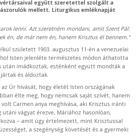
vértársaival együtt szeretettel szolgált a
rászorulók mellett. Liturgikus emléknapját
karok lenni. Azt szeretném mondani, amit Szent Pál:
lek én, de már nem én, hanem Krisztus él bennem.”
lkül született 1903. augusztus 11-én a venezuelai
hol Isten jelenléte természetes módon áthatotta
s után imádkoztak, esténként együtt mondták a
jártak és áldoztak.
az Úr hívását, hogy életét Isten országának
 abban élte meg, hogy nemcsak saját szívét, hanem
 volt Carmen anya meghívása, aki Krisztus iránti
g utáni vágyat érezve, Máriához hasonlóan,
kozva – amit úgy értelmezett, mint Krisztussal
szüzességet, a szegénység követését és a gyermeki