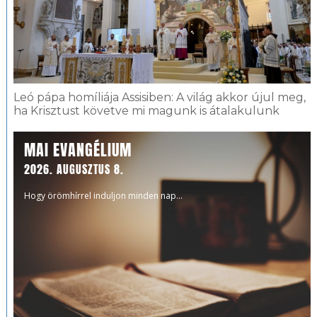
Leó pápa homíliája Assisiben: A világ akkor újul meg,
ha Krisztust követve mi magunk is átalakulunk
MAI EVANGÉLIUM
2026. AUGUSZTUS 8.
Hogy örömhírrel induljon minden nap...