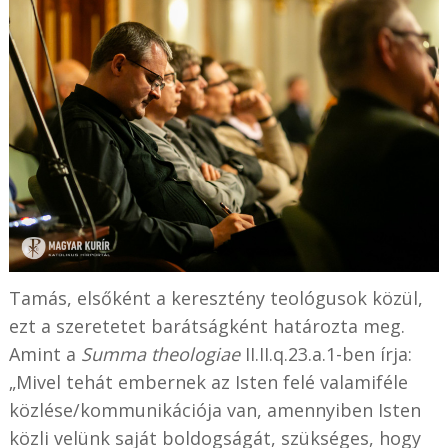
Tamás, elsőként a keresztény teológusok közül,
ezt a szeretetet barátságként határozta meg.
Amint a
Summa theologiae
II.II.q.23.a.1-ben írja:
„Mivel tehát embernek az Isten felé valamiféle
közlése/kommunikációja van, amennyiben Isten
közli velünk saját boldogságát, szükséges, hogy