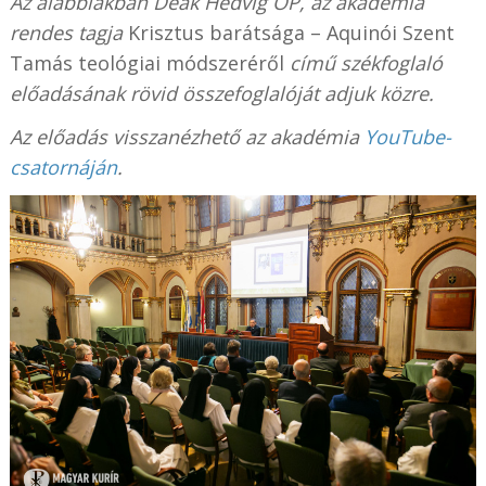
Az alábbiakban Deák Hedvig OP, az akadémia
rendes tagja
Krisztus barátsága – Aquinói Szent
Tamás teológiai módszeréről
című székfoglaló
előadásának rövid összefoglalóját adjuk közre.
Az előadás visszanézhető az akadémia
YouTube-
csatornáján
.