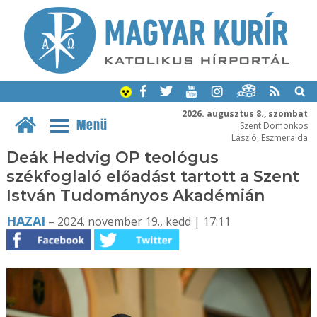
2026. augusztus 8., szombat
Menü
Szent Domonkos
László, Eszmeralda
Deák Hedvig OP teológus
székfoglaló előadást tartott a Szent
István Tudományos Akadémián
HAZAI
– 2024. november 19., kedd | 17:11