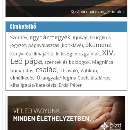
Korábbi napi evangéliumok »
Címkefelhő
egyházmegyék
Szentév
,
,
ifjúság
,
liturgikus
ökumené
jegyzet
,
pápaválasztás (konklávé)
,
,
XIV.
könyv- és filmajánló
,
lelkiségi mozgalmak
,
Leó pápa
,
szentek és boldogok
,
Magnifica
család
humanitas
,
,
Útravaló
,
Vatikán
,
elmélkedés
,
Úrangyala/Regina Coeli
,
általános
kihallgatás/katekézis
,
Erdő Péter