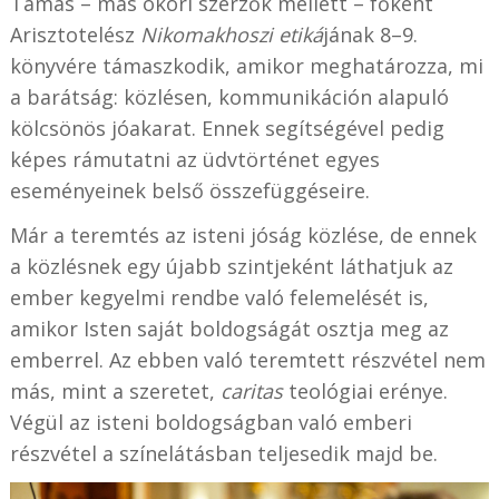
Tamás – más ókori szerzők mellett – főként
Arisztotelész
Nikomakhoszi etiká
jának 8–9.
könyvére támaszkodik, amikor meghatározza, mi
a barátság: közlésen, kommunikáción alapuló
kölcsönös jóakarat. Ennek segítségével pedig
képes rámutatni az üdvtörténet egyes
eseményeinek belső összefüggéseire.
Már a teremtés az isteni jóság közlése, de ennek
a közlésnek egy újabb szintjeként láthatjuk az
ember kegyelmi rendbe való felemelését is,
amikor Isten saját boldogságát osztja meg az
emberrel. Az ebben való teremtett részvétel nem
más, mint a szeretet,
caritas
teológiai erénye.
Végül az isteni boldogságban való emberi
részvétel a színelátásban teljesedik majd be.