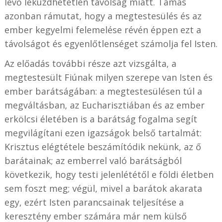
lévő leküzdhetetlen távolság miatt. Tamás
azonban rámutat, hogy a megtestesülés és az
ember kegyelmi felemelése révén éppen ezt a
távolságot és egyenlőtlenséget számolja fel Isten.
Az előadás további része azt vizsgálta, a
megtestesült Fiúnak milyen szerepe van Isten és
ember barátságában: a megtestesülésen túl a
megváltásban, az Eucharisztiában és az ember
erkölcsi életében is a barátság fogalma segít
megvilágítani ezen igazságok belső tartalmát:
Krisztus elégtétele beszámítódik nekünk, az ő
barátainak; az emberrel való barátságból
következik, hogy testi jelenlététől e földi életben
sem foszt meg; végül, mivel a barátok akarata
egy, ezért Isten parancsainak teljesítése a
keresztény ember számára már nem külső