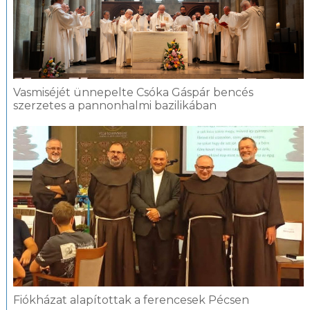
Vasmiséjét ünnepelte Csóka Gáspár bencés
szerzetes a pannonhalmi bazilikában
Fiókházat alapítottak a ferencesek Pécsen