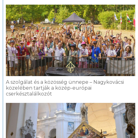
A szolgálat és a közösség ünnepe – Nagykovácsi
közelében tartják a közép-európai
cserkésztalálkozót