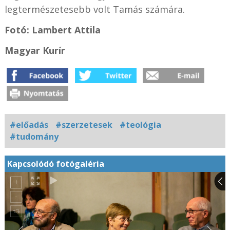
legtermészetesebb volt Tamás számára.
Fotó: Lambert Attila
Magyar Kurír
#előadás
#szerzetesek
#teológia
#tudomány
Kapcsolódó fotógaléria