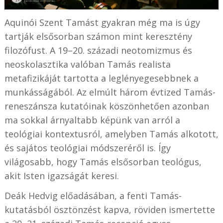
Aquinói Szent Tamást gyakran még ma is úgy
tartják elsősorban számon mint keresztény
filozófust. A 19–20. századi neotomizmus és
neoskolasztika valóban Tamás realista
metafizikáját tartotta a leglényegesebbnek a
munkásságából. Az elmúlt három évtized Tamás-
reneszánsza kutatóinak köszönhetően azonban
ma sokkal árnyaltabb képünk van arról a
teológiai kontextusról, amelyben Tamás alkotott,
és sajátos teológiai módszeréről is. Így
világosabb, hogy Tamás elsősorban teológus,
akit Isten igazságát keresi.
Deák Hedvig előadásában, a fenti Tamás-
kutatásból ösztönzést kapva, röviden ismertette