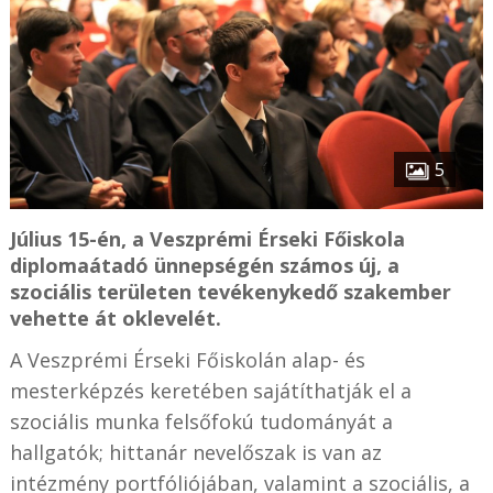
5
Július 15-én, a Veszprémi Érseki Főiskola
diplomaátadó ünnepségén számos új, a
szociális területen tevékenykedő szakember
vehette át oklevelét.
A Veszprémi Érseki Főiskolán alap- és
mesterképzés keretében sajátíthatják el a
szociális munka felsőfokú tudományát a
hallgatók; hittanár nevelőszak is van az
intézmény portfóliójában, valamint a szociális, a