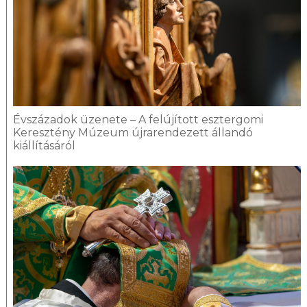
Évszázadok üzenete – A felújított esztergomi
Keresztény Múzeum újrarendezett állandó
kiállításáról