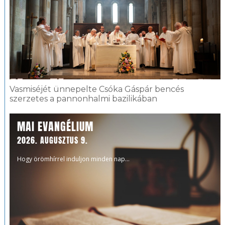
Vasmiséjét ünnepelte Csóka Gáspár bencés
szerzetes a pannonhalmi bazilikában
MAI EVANGÉLIUM
2026. AUGUSZTUS 9.
Hogy örömhírrel induljon minden nap...