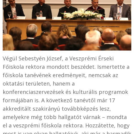
Végül Sebestyén József, a Veszprémi Érseki
Főiskola rektora mondott beszédet. Ismertette a
főiskola tanévének eredményeit, nemcsak az
oktatási területen, hanem a
konferenciaszervezések és kulturális programok
formájában is. A következő tanévtől már 17
akkreditált szakirányú továbbképzés lesz,
amelyekre még több hallgatót várnak – mondta
el a veszprémi főiskola rektora. Hozzátette, hogy
most is van olyan hallgatójuk, aki már a harmadik