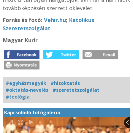
továbbképzésén szerzett oklevelet.
Forrás és fotó:
Vehir.hu
;
Katolikus
Szeretetszolgálat
Magyar Kurír
#egyházmegyék
#hitoktatás
#oktatás-nevelés
#szeretetszolgálat
#teológia
Kapcsolódó fotógaléria