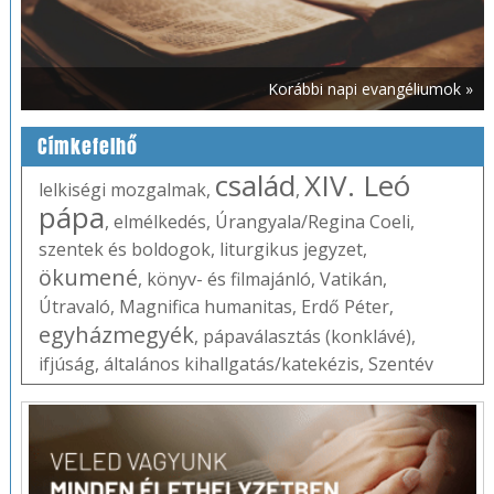
Korábbi napi evangéliumok »
Címkefelhő
család
XIV. Leó
lelkiségi mozgalmak
,
,
pápa
,
elmélkedés
,
Úrangyala/Regina Coeli
,
szentek és boldogok
,
liturgikus jegyzet
,
ökumené
,
könyv- és filmajánló
,
Vatikán
,
Útravaló
,
Magnifica humanitas
,
Erdő Péter
,
egyházmegyék
,
pápaválasztás (konklávé)
,
ifjúság
,
általános kihallgatás/katekézis
,
Szentév