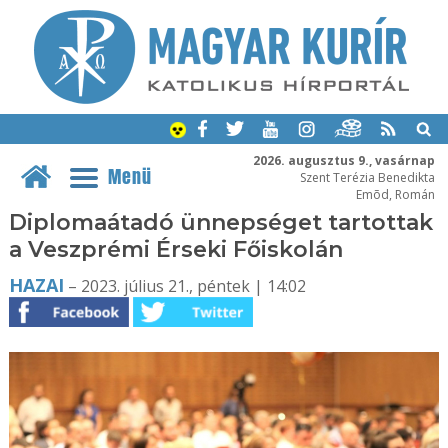
2026. augusztus 9., vasárnap
Menü
Szent Terézia Benedikta
Emõd, Román
Diplomaátadó ünnepséget tartottak
a Veszprémi Érseki Főiskolán
HAZAI
– 2023. július 21., péntek | 14:02