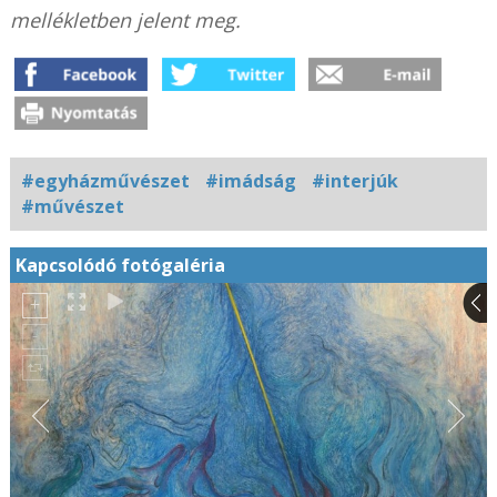
mellékletben jelent meg.
#egyházművészet
#imádság
#interjúk
#művészet
Kapcsolódó fotógaléria