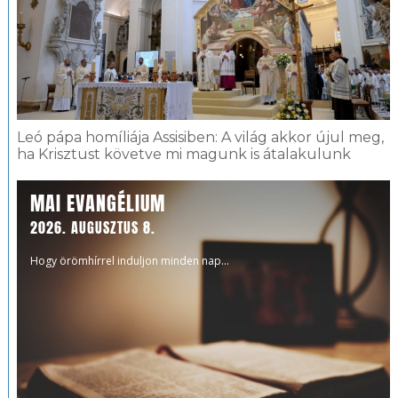
Leó pápa homíliája Assisiben: A világ akkor újul meg,
ha Krisztust követve mi magunk is átalakulunk
MAI EVANGÉLIUM
2026. AUGUSZTUS 8.
Hogy örömhírrel induljon minden nap...