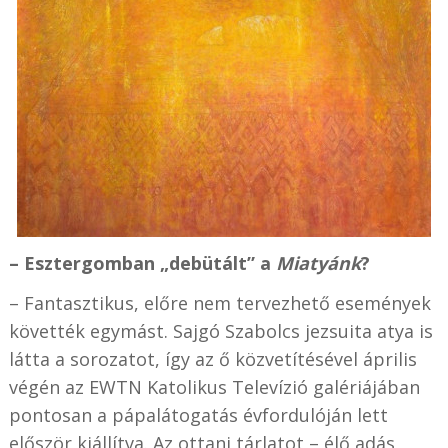
–
Esztergomban „debütált” a
Miatyánk
?
–
Fantasztikus, előre nem tervezhető események
követték egymást. Sajgó Szabolcs jezsuita atya is
látta a sorozatot, így az ő közvetítésével április
végén az EWTN Katolikus Televízió
galériájában
pontosan a pápalátogatás évfordulóján lett
először kiállítva. Az ottani tárlatot – élő adás