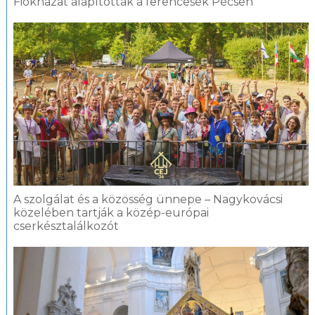
Fiókházat alapítottak a ferencesek Pécsen
A szolgálat és a közösség ünnepe – Nagykovácsi
közelében tartják a közép-európai
cserkésztalálkozót