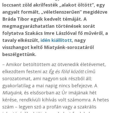
loccsant zöld akrilfesték „alakot öltött”, egy
angyalt formált, „véletlenszerűen” megidézve
Bráda Tibor egyik kedvelt témáját. A
megmagyarázhatatlan történések sorát
folytatva Szakács Imre Lászlóval fő művéről, a
tavaly elkészült,
idén kiállított
, nagy
visszhangot keltő Miatyánk-sorozatáról
beszélgettünk.
– Amikor betöltöttem az ötvenedik életévemet,
elkezdtem festeni az
Ég és föld között
című
sorozatomat, ami nagyon sok részből áll;
gyakorlatilag a mai napig nincs befejezve. A
Miatyánk,
és elsősorban az Úr imájának hét
kérése, rendkívüli kihívás volt számomra. A hetes
szám – legyen szó a profán vagy a szakrális