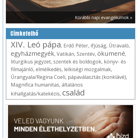
Korábbi napi evangéliumok »
Címkefelhő
XIV. Leó pápa
,
Erdő Péter
,
ifjúság
,
Útravaló
,
egyházmegyék
ökumené
,
Vatikán
,
Szentév
,
,
liturgikus jegyzet
,
szentek és boldogok
,
könyv- és
filmajánló
,
elmélkedés
,
lelkiségi mozgalmak
,
Úrangyala/Regina Coeli
,
pápaválasztás (konklávé)
,
Magnifica humanitas
,
általános
család
kihallgatás/katekézis
,