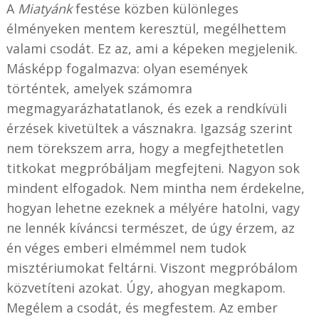
A
Miatyánk
festése közben különleges
élményeken mentem keresztül, megélhettem
valami csodát. Ez az, ami a képeken megjelenik.
Másképp fogalmazva: olyan események
történtek, amelyek számomra
megmagyarázhatatlanok, és ezek a rendkívüli
érzések kivetültek a vásznakra. Igazság szerint
nem törekszem arra, hogy a megfejthetetlen
titkokat megpróbáljam megfejteni. Nagyon sok
mindent elfogadok. Nem mintha nem érdekelne,
hogyan lehetne ezeknek a mélyére hatolni, vagy
ne lennék kíváncsi természet, de úgy érzem, az
én véges emberi elmémmel nem tudok
misztériumokat feltárni. Viszont megpróbálom
közvetíteni azokat. Úgy, ahogyan megkapom.
Megélem a csodát, és megfestem. Az ember