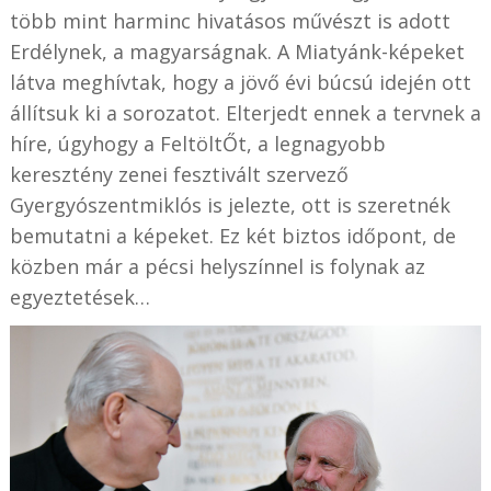
több mint harminc hivatásos művészt is adott
Erdélynek, a magyarságnak. A Miatyánk-képeket
látva meghívtak, hogy a jövő évi búcsú idején ott
állítsuk ki a sorozatot. Elterjedt ennek a tervnek a
híre, úgyhogy a FeltöltŐt, a legnagyobb
keresztény zenei fesztivált szervező
Gyergyószentmiklós is jelezte, ott is szeretnék
bemutatni a képeket. Ez két biztos időpont, de
közben már a pécsi helyszínnel is folynak az
egyeztetések…