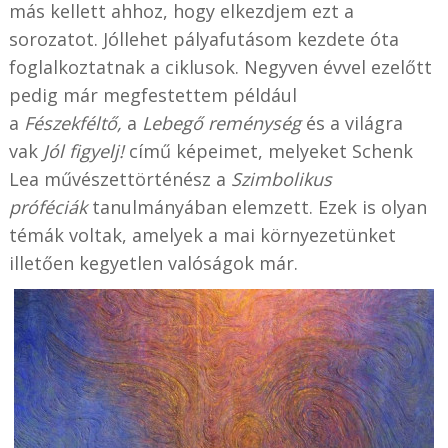
más kellett ahhoz, hogy elkezdjem ezt a
sorozatot. Jóllehet pályafutásom kezdete óta
foglalkoztatnak a ciklusok. Negyven évvel ezelőtt
pedig már megfestettem például
a
Fészekféltő,
a
Lebegő reménység
és a világra
vak
Jól figyelj!
című képeimet, melyeket Schenk
Lea művészettörténész a
Szimbolikus
próféciák
tanulmányában elemzett. Ezek is olyan
témák voltak, amelyek a mai környezetünket
illetően kegyetlen valóságok már.