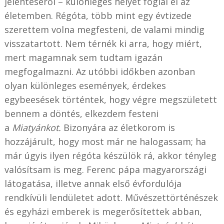
jelentéséről – különleges helyet foglal el az
életemben. Régóta, több mint egy évtizede
szerettem volna megfesteni, de valami mindig
visszatartott. Nem térnék ki arra, hogy miért,
mert magamnak sem tudtam igazán
megfogalmazni. Az utóbbi időkben azonban
olyan különleges események, érdekes
egybeesések történtek, hogy végre megszületett
bennem a döntés, elkezdem festeni
a
Miatyánkot.
Bizonyára az életkorom is
hozzájárult, hogy most már ne halogassam; ha
már úgyis ilyen régóta készülök rá, akkor tényleg
valósítsam is meg. Ferenc pápa magyarországi
látogatása, illetve annak első évfordulója
rendkívüli lendületet adott. Művészettörténészek
és egyházi emberek is megerősítettek abban,