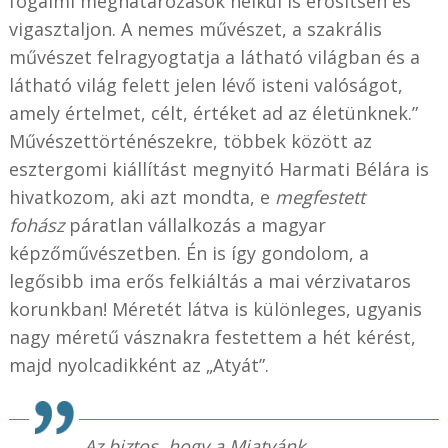
fogalmi meghatározások nélkül is erősítsen és
vigasztaljon. A nemes művészet, a szakrális
művészet felragyogtatja a látható világban és a
látható világ felett jelen lévő isteni valóságot,
amely értelmet, célt, értéket ad az életünknek.”
Művészettörténészekre, többek között az
esztergomi kiállítást megnyitó Harmati Bélára is
hivatkozom, aki azt mondta, e
megfestett
fohász
páratlan vállalkozás a magyar
képzőművészetben. Én is így gondolom, a
legősibb ima erős felkiáltás a mai vérzivataros
korunkban! Méretét látva is különleges, ugyanis
nagy méretű vásznakra festettem a hét kérést,
majd nyolcadikként az „Atyát”.
Az biztos, hogy a
Miatyánk