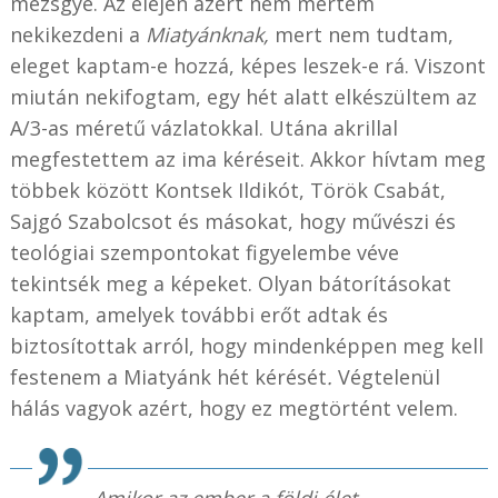
mezsgye. Az elején azért nem mertem
nekikezdeni a
Miatyánknak,
mert nem tudtam,
eleget kaptam-e hozzá, képes leszek-e rá. Viszont
miután nekifogtam, egy hét alatt elkészültem az
A/3-as méretű vázlatokkal. Utána akrillal
megfestettem az ima kéréseit. Akkor hívtam meg
többek között Kontsek Ildikót, Török Csabát,
Sajgó Szabolcsot és másokat, hogy művészi és
teológiai szempontokat figyelembe véve
tekintsék meg a képeket. Olyan bátorításokat
kaptam, amelyek további erőt adtak és
biztosítottak arról, hogy mindenképpen meg kell
festenem a Miatyánk hét kérését
.
Végtelenül
hálás vagyok azért, hogy ez megtörtént velem.
Amikor az ember a földi élet