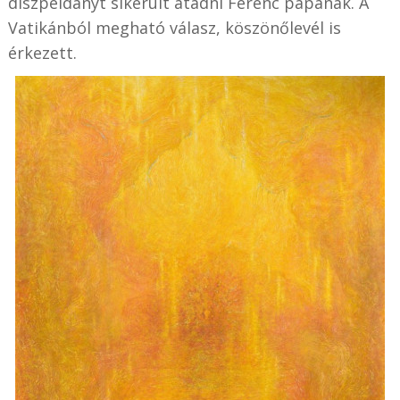
díszpéldányt sikerült átadni Ferenc pápának. A
Vatikánból megható válasz, köszönőlevél is
érkezett.