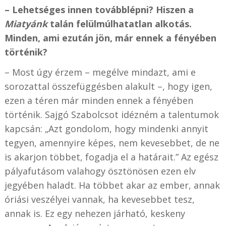
– Lehetséges innen továbblépni? Hiszen a
Miatyánk
talán felülmúlhatatlan alkotás.
Minden, ami ezután jön, már ennek a fényében
történik?
– Most úgy érzem – megélve mindazt, ami e
sorozattal összefüggésben alakult –, hogy igen,
ezen a téren már minden ennek a fényében
történik. Sajgó Szabolcsot idézném a talentumok
kapcsán: „Azt gondolom, hogy mindenki annyit
tegyen, amennyire képes, nem kevesebbet, de ne
is akarjon többet, fogadja el a határait.” Az egész
pályafutásom valahogy ösztönösen ezen elv
jegyében haladt. Ha többet akar az ember, annak
óriási veszélyei vannak, ha kevesebbet tesz,
annak is. Ez egy nehezen járható, keskeny