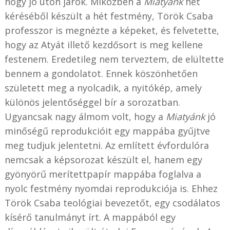
hogy jó úton járok. Miközben a
Miatyánk
hét
kéréséből készült a hét festmény, Török Csaba
professzor is megnézte a képeket, és felvetette,
hogy az Atyát illető kezdősort is meg kellene
festenem. Eredetileg nem terveztem, de elültette
bennem a gondolatot. Ennek köszönhetően
született meg a nyolcadik, a nyitókép, amely
különös jelentőséggel bír a sorozatban.
Ugyancsak nagy álmom volt, hogy a
Miatyánk
jó
minőségű reprodukcióit egy mappába gyűjtve
meg tudjuk jelentetni. Az említett évfordulóra
nemcsak a képsorozat készült el, hanem egy
gyönyörű merítettpapír mappába foglalva a
nyolc festmény nyomdai reprodukciója is. Ehhez
Török Csaba teológiai bevezetőt, egy csodálatos
kísérő tanulmányt írt. A mappából egy