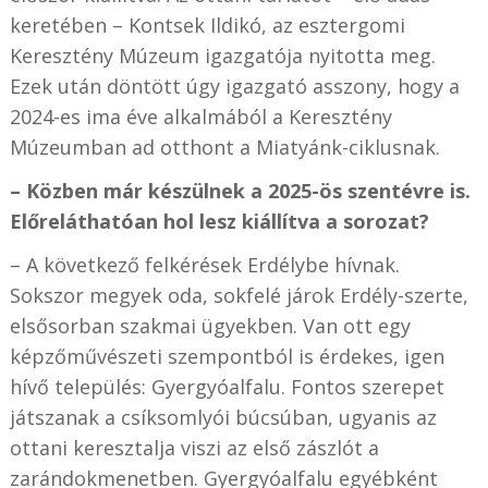
keretében – Kontsek Ildikó, az esztergomi
Keresztény Múzeum igazgatója nyitotta meg.
Ezek után döntött úgy igazgató asszony, hogy a
2024-es ima éve alkalmából a Keresztény
Múzeumban ad otthont a Miatyánk-ciklusnak.
– Közben már készülnek a 2025-ös szentévre is.
Előreláthatóan hol lesz kiállítva a sorozat?
– A következő felkérések Erdélybe hívnak.
Sokszor megyek oda, sokfelé járok Erdély-szerte,
elsősorban szakmai ügyekben. Van ott egy
képzőművészeti szempontból is érdekes, igen
hívő település: Gyergyóalfalu. Fontos szerepet
játszanak a csíksomlyói búcsúban, ugyanis az
ottani keresztalja viszi az első zászlót a
zarándokmenetben. Gyergyóalfalu egyébként