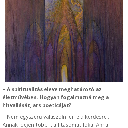
– A spiritualitás eleve meghatározó az
életművében. Hogyan fogalmazná meg a
hitvallását, ars poeticáját?
– Nem egyszerű válaszolni erre a kérdésre…
Annak idején több kiállításomat Jókai Anna