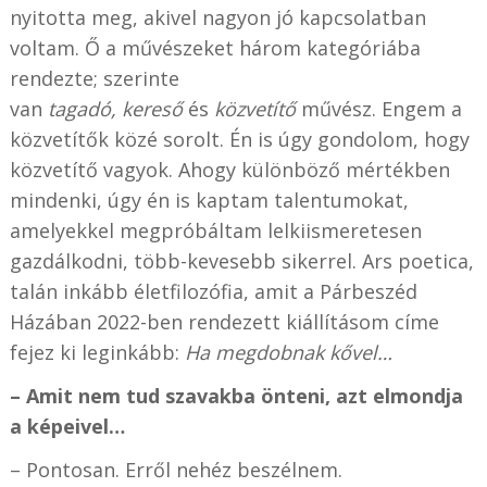
nyitotta meg, akivel nagyon jó kapcsolatban
voltam. Ő a művészeket három kategóriába
rendezte; szerinte
van
tagadó,
kereső
és
közvetítő
művész. Engem a
közvetítők közé sorolt. Én is úgy gondolom, hogy
közvetítő vagyok. Ahogy különböző mértékben
mindenki, úgy én is kaptam talentumokat,
amelyekkel megpróbáltam lelkiismeretesen
gazdálkodni, több-kevesebb sikerrel. Ars poetica,
talán inkább életfilozófia, amit a Párbeszéd
Házában 2022-ben rendezett kiállításom címe
fejez ki leginkább:
Ha megdobnak kővel…
– Amit nem tud szavakba önteni, azt elmondja
a képeivel…
– Pontosan. Erről nehéz beszélnem.