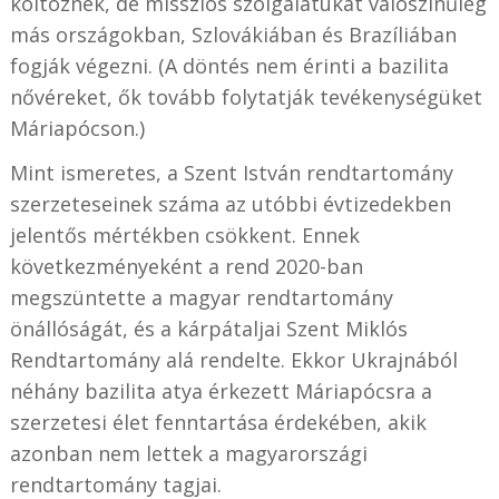
költöznek, de missziós szolgálatukat valószínűleg
más országokban, Szlovákiában és Brazíliában
fogják végezni. (A döntés nem érinti a bazilita
nővéreket, ők tovább folytatják tevékenységüket
Máriapócson.)
Mint ismeretes, a Szent István rendtartomány
szerzeteseinek száma az utóbbi évtizedekben
jelentős mértékben csökkent. Ennek
következményeként a rend 2020-ban
megszüntette a magyar rendtartomány
önállóságát, és a kárpátaljai Szent Miklós
Rendtartomány alá rendelte. Ekkor Ukrajnából
néhány bazilita atya érkezett Máriapócsra a
szerzetesi élet fenntartása érdekében, akik
azonban nem lettek a magyarországi
rendtartomány tagjai.