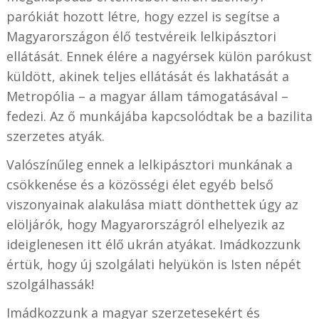
parókiát hozott létre, hogy ezzel is segítse a
Magyarországon élő testvéreik lelkipásztori
ellátását. Ennek élére a nagyérsek külön parókust
küldött, akinek teljes ellátását és lakhatását a
Metropólia – a magyar állam támogatásával –
fedezi. Az ő munkájába kapcsolódtak be a bazilita
szerzetes atyák.
Valószínűleg ennek a lelkipásztori munkának a
csökkenése és a közösségi élet egyéb belső
viszonyainak alakulása miatt dönthettek úgy az
elöljárók, hogy Magyarországról elhelyezik az
ideiglenesen itt élő ukrán atyákat. Imádkozzunk
értük, hogy új szolgálati helyükön is Isten népét
szolgálhassák!
Imádkozzunk a magyar szerzetesekért és