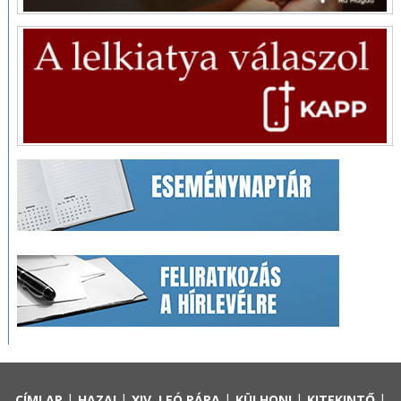
|
|
|
|
|
CÍMLAP
HAZAI
XIV. LEÓ PÁPA
KÜLHONI
KITEKINTŐ