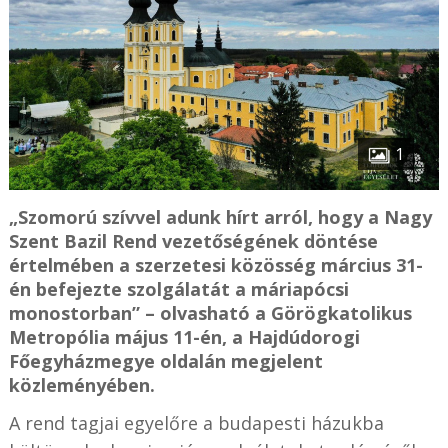
1
„Szomorú szívvel adunk hírt arról, hogy a Nagy
Szent Bazil Rend vezetőségének döntése
értelmében a szerzetesi közösség március 31-
én befejezte szolgálatát a máriapócsi
monostorban” – olvasható a Görögkatolikus
Metropólia május 11-én, a Hajdúdorogi
Főegyházmegye oldalán megjelent
közleményében.
A rend tagjai egyelőre a budapesti házukba