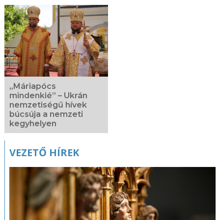
„Máriapócs
mindenkié” – Ukrán
nemzetiségű hívek
búcsúja a nemzeti
kegyhelyen
VEZETŐ HÍREK