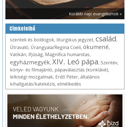
Korábbi napi evangéliumok »
Címkefelhő
család
szentek és boldogok
,
liturgikus jegyzet
,
,
ökumené
Útravaló
,
Úrangyala/Regina Coeli
,
,
Vatikán
,
ifjúság
,
Magnifica humanitas
,
XIV. Leó pápa
egyházmegyék
,
,
Szentév
,
könyv- és filmajánló
,
pápaválasztás (konklávé)
,
lelkiségi mozgalmak
,
Erdő Péter
,
általános
kihallgatás/katekézis
,
elmélkedés