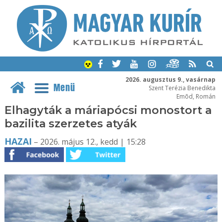
2026. augusztus 9., vasárnap
Menü
Szent Terézia Benedikta
Emõd, Román
Elhagyták a máriapócsi monostort a
bazilita szerzetes atyák
HAZAI
– 2026. május 12., kedd | 15:28