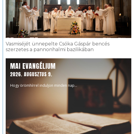
Vasmiséjét ünnepelte Csóka Gáspár bencés
szerzetes a pannonhalmi bazilikában
MAI EVANGÉLIUM
2026. AUGUSZTUS 9.
Hogy örömhírrel induljon minden nap...