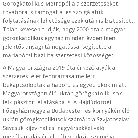
Görögkatolikus Metropólia a szerzeteseket
továbbra is támogatja, és szolgálatuk
folytatásának lehetősége ezek után is biztosított.
Talán kevesen tudják, hogy 2000 óta a magyar
görögkatolikus egyház minden évben igen
jelentős anyagi támogatással segítette a
máriapócsi bazilita szerzetesi közösséget.
A Magyarországra 2019 óta érkező atyák a
szerzetesi élet fenntartása mellett
bekapcsolódtak a háború és egyéb okok miatt
Magyarországon élő ukrán görögkatolikusok
lelkipásztori ellátásába is. A Hajdúdorogi
Főegyházmegye a Budapesten és környékén élő
ukrán görögkatolikusok számára a Szvjatoszlav
Sevcsuk kijev-halicsi nagyérsekkel való
megállapodás értelmében ukrán személyi