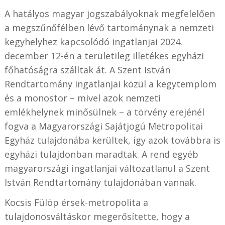
A hatályos magyar jogszabályoknak megfelelően
a megszűnőfélben lévő tartománynak a nemzeti
kegyhelyhez kapcsolódó ingatlanjai 2024.
december 12-én a területileg illetékes egyházi
főhatóságra szálltak át. A Szent István
Rendtartomány ingatlanjai közül a kegytemplom
és a monostor – mivel azok nemzeti
emlékhelynek minősülnek – a törvény erejénél
fogva a Magyarországi Sajátjogú Metropolitai
Egyház tulajdonába kerültek, így azok továbbra is
egyházi tulajdonban maradtak. A rend egyéb
magyarországi ingatlanjai változatlanul a Szent
István Rendtartomány tulajdonában vannak.
Kocsis Fülöp érsek-metropolita a
tulajdonosváltáskor megerősítette, hogy a