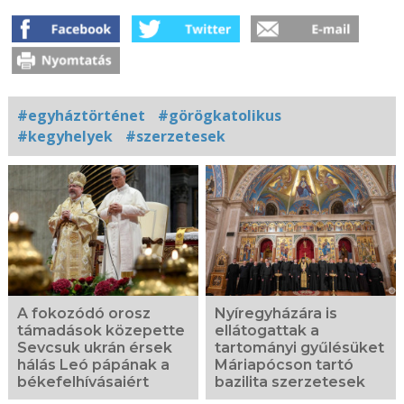
#egyháztörténet
#görögkatolikus
#kegyhelyek
#szerzetesek
Kapcsolódó
fotógaléria
A fokozódó orosz
Nyíregyházára is
támadások közepette
ellátogattak a
Sevcsuk ukrán érsek
tartományi gyűlésüket
hálás Leó pápának a
Máriapócson tartó
békefelhívásaiért
bazilita szerzetesek