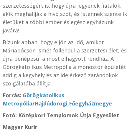
szerzetességért is, hogy újra legyenek fiatalok,
akik meghallják a hívó szót, és Istennek szentelik
életüket a többi ember és egész egyházunk
javára!
Bízunk abban, hogy eljön az idő, amikor
Máriapócson ismét föllendül a szerzetesi élet, és
újra benépesül a most elhagyott rendház. A
Görögkatolikus Metropólia a monostor épületét
addig a kegyhely és az ide érkező zarándokok
szolgálatába állítja.
Forrás:
Görögkatolikus
Metropólia/Hajdúdorogi Főegyházmegye
Fotó: Középkori Templomok Útja Egyesület
Magyar Kurír