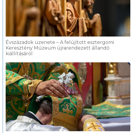
Évszázadok üzenete – A felújított esztergomi
Keresztény Múzeum újrarendezett állandó
kiállításáról