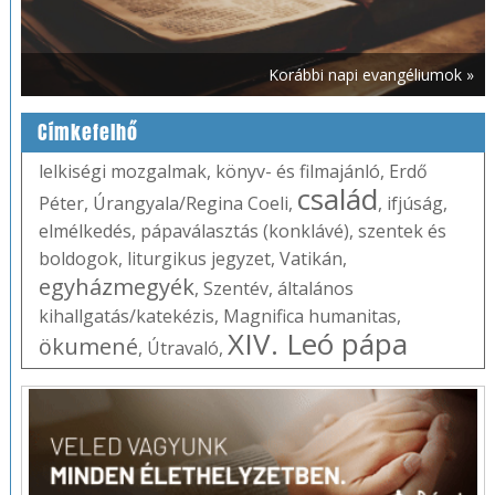
Korábbi napi evangéliumok »
Címkefelhő
lelkiségi mozgalmak
,
könyv- és filmajánló
,
Erdő
család
Péter
,
Úrangyala/Regina Coeli
,
,
ifjúság
,
elmélkedés
,
pápaválasztás (konklávé)
,
szentek és
boldogok
,
liturgikus jegyzet
,
Vatikán
,
egyházmegyék
,
Szentév
,
általános
kihallgatás/katekézis
,
Magnifica humanitas
,
XIV. Leó pápa
ökumené
,
Útravaló
,