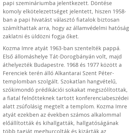
papi szemináriumba jelentkezett. Döntése
komoly elkötelezettséget jelentett, hiszen 1958-
ban a papi hivatást választó fiatalok biztosan
számíthattak arra, hogy az államvédelmi hatóság
zaklatni és üldözni fogja őket.
Kozma Imre atyát 1963-ban szentelték pappá.
Első állomáshelye Tát-Dorogbányán volt, majd
áthelyezték Budapestre. 1968 és 1977 között a
Ferenciek terén álló Alkantarai Szent Péter-
templomban szolgált. Szokatlan hangvételű,
szókimondó prédikációi sokakat megszólítottak,
a fiatal felnőtteknek tartott konferenciabeszédei
alatt zsúfolásig megtelt a templom. Kozma Imre
atyát ezekben az években számos alkalommal
előállították és kihallgatták, hallgatóságának
több tagját meghurcolták és kizárták az