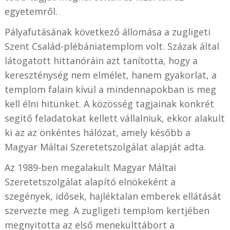
egyetemről.
Pályafutásának következő állomása a zugligeti
Szent Család-plébániatemplom volt. Százak által
látogatott hittanóráin azt tanította, hogy a
kereszténység nem elmélet, hanem gyakorlat, a
templom falain kívül a mindennapokban is meg
kell élni hitünket. A közösség tagjainak konkrét
segítő feladatokat kellett vállalniuk, ekkor alakult
ki az az önkéntes hálózat, amely később a
Magyar Máltai Szeretetszolgálat alapját adta.
Az 1989-ben megalakult Magyar Máltai
Szeretetszolgálat alapító elnökeként a
szegények, idősek, hajléktalan emberek ellátását
szervezte meg. A zugligeti templom kertjében
megnyitotta az első menekülttábort a