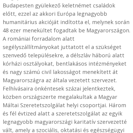
Budapesten gyülekező keletnémet családok
előtt, ezzel az akkori Európa legnagyobb
humanitárius akcióját indította el, melynek során
48 ezer menekültet fogadtak be Magyarországon.
A romániai forradalom alatt
segélyszállítmányokat juttatott el a szükséget
szenvedő településekre, a délszláv háború alatt
kórházi osztályokat, bentlakásos intézményeket
és nagy számú civil lakosságot menekített át
Magyarországra az általa vezetett szervezet.
Felhívásaira önkéntesek százai jelentkeztek,
közben országszerte megalakultak a Magyar
Máltai Szeretetszolgálat helyi csoportjai. Három
és fél évtized alatt a szeretetszolgálat az egyik
legnagyobb magyarországi karitatív szervezetté
vált, amely a szociális, oktatási és egészségügyi