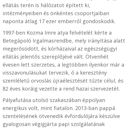
ellátás terén is hálózatot épített ki,
intézményeiben és önkéntes csoportjaiban
naponta átlag 17 ezer emberről gondoskodik.
1997-ben Kozma Imre atya felvételét kérte a
Betegápoló Irgalmasrendbe, mely irányítása alatt
megerősödött, és kórházaival az egészségügyi
ellátás jelentős szereplőjévé vált. Ötvenhét
évesen lett szerzetes, a legtöbben ilyenkor már a
visszavonulásukat tervezik, ő a keresztény
szemléletű orvoslás újraélesztését tűzte célul, és
82 éves koráig vezette a rend hazai szervezetét.
Pályafutása utolsó szakaszában éppolyan
energikus volt, mint fiatalon. 2013-ban pappá
szentelésének ötvenedik évfordulójára készülve
gyalogosan végigjárta papi szolgálatának