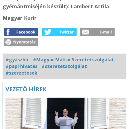
gyémántmiséjén készült): Lambert Attila
Magyar Kurír
#gyászhír
#Magyar Máltai Szeretetszolgálat
#papi hivatás
#szeretetszolgálat
#szerzetesek
Kapcsolódó
VEZETŐ HÍREK
fotógaléria