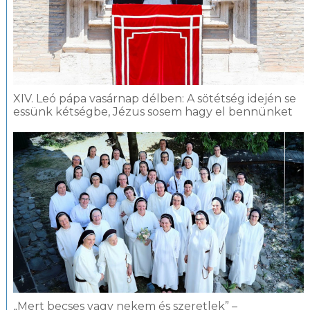
XIV. Leó pápa vasárnap délben: A sötétség idején se
essünk kétségbe, Jézus sosem hagy el bennünket
„Mert becses vagy nekem és szeretlek” –