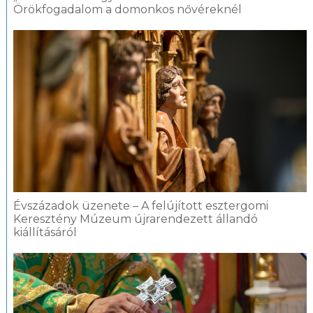
Örökfogadalom a domonkos nővéreknél
Évszázadok üzenete – A felújított esztergomi
Keresztény Múzeum újrarendezett állandó
kiállításáról