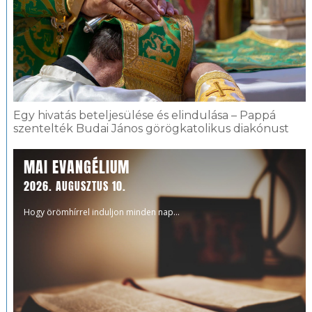
Egy hivatás beteljesülése és elindulása – Pappá
szentelték Budai János görögkatolikus diakónust
MAI EVANGÉLIUM
2026. AUGUSZTUS 10.
Hogy örömhírrel induljon minden nap...