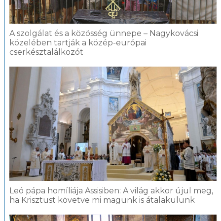
A szolgálat és a közösség ünnepe – Nagykovácsi
közelében tartják a közép-európai
cserkésztalálkozót
Leó pápa homíliája Assisiben: A világ akkor újul meg,
ha Krisztust követve mi magunk is átalakulunk