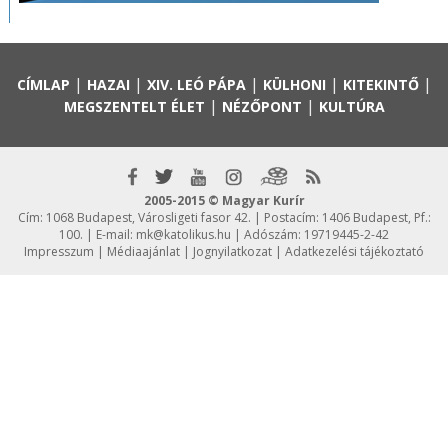
|
|
|
|
|
CÍMLAP
HAZAI
XIV. LEÓ PÁPA
KÜLHONI
KITEKINTŐ
|
|
MEGSZENTELT ÉLET
NÉZŐPONT
KULTÚRA
2005-2015 © Magyar Kurír
Cím: 1068 Budapest, Városligeti fasor 42. | Postacím: 1406 Budapest, Pf.:
100. | E-mail:
mk@katolikus.hu
| Adószám: 19719445-2-42
Impresszum
|
Médiaajánlat
|
Jognyilatkozat
|
Adatkezelési tájékoztató