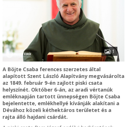
1
A Böjte Csaba ferences szerzetes által
alapított Szent László Alapítvány megvásárolta
az 1849. február 9-én zajlott piski csata
helyszínét. Október 6-án, az aradi vértanúk
emléknapján tartott ünnepségen Böjte Csaba
bejelentette, emlékhellyé kívánják alakítani a
Dévához közeli kéthektáros területet és a
rajta álló hajdani csárdát.