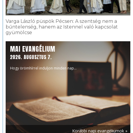
Varga László püspök Pécsen: A szentség nem a
bűntelenség, hanem az Istennel való kapcsolat
gyümölcse
MAI EVANGÉLIUM
2026. AUGUSZTUS 7.
Hogy örömhírrel induljon minden nap...
Korábbi napi evangéliumok »