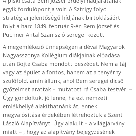
A piski csata Bem József erdélyi hadjáratának
egyik fordulópontja volt. A Sztrigy folyó
stratégiai jelentőségű hídjának birtoklásáért
folyt a harc 1849. február 9-én Bem József és
Puchner Antal Szaniszló seregei között.
A megemlékező ünnepségen a dévai Magyarok
Nagyasszonya Kollégium diákjainak előadása
után Böjte Csaba mondott beszédet. Nem a táj
vagy az épület a fontos, hanem az a tenyérnyi
szülőföld, amin állunk, ahol Bem seregei dicső
győzelmet arattak – mutatott rá Csaba testvér. –
Úgy gondoltuk, jó lenne, ha ezt nemzeti
emlékhellyé alakíthatnánk át, ennek
megvalósítása érdekében létrehoztuk a Szent
László Alapítványt. Úgy alakult – a világjárvány
miatt – , hogy az alapítvány bejegyzésének