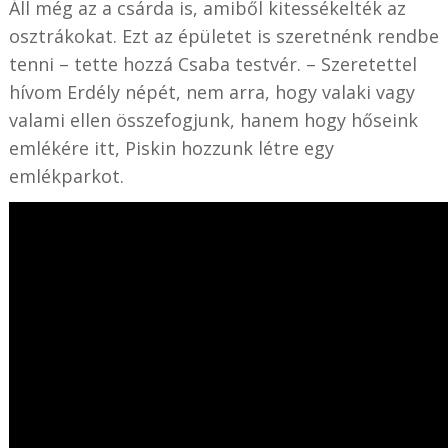
Áll még az a csárda is, amiből kitessékelték az
osztrákokat. Ezt az épületet is szeretnénk rendbe
tenni – tette hozzá Csaba testvér. – Szeretettel
hívom Erdély népét, nem arra, hogy valaki vagy
valami ellen összefogjunk, hanem hogy hőseink
emlékére itt, Piskin hozzunk létre egy
emlékparkot.