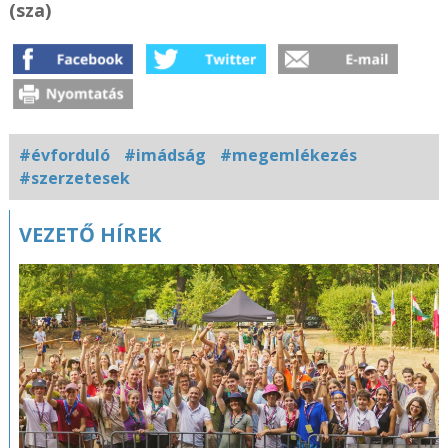
(sza)
#évforduló
#imádság
#megemlékezés
#szerzetesek
Kapcsolódó
VEZETŐ HÍREK
fotógaléria