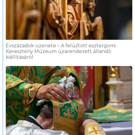
Évszázadok üzenete – A felújított esztergomi
Keresztény Múzeum újrarendezett állandó
kiállításáról