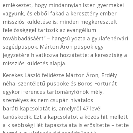
emlékeztet, hogy mindannyian Isten gyermekei
vagyunk, és ebből fakad a keresztény ember
missziós küldetése is: minden megkeresztelt
felelősséggel tartozik az evangélium
továbbadásáért” – hangsúlyozta a gyulafehérvári
segédpüspök. Márton Áron püspök egy
jegyzetére hivatkozva hozzátette: a keresztség a
missziós küldetés alapja.
Kerekes László felidézte Márton Áron, Erdély
néhai szentéletű püspöke és Boros Fortunát
egykori ferences tartományfőnök mély,
személyes és nem csupán hivatalos
baráti kapcsolatát is, amelyről 47 levél
tanúskodik. Ezt a kapcsolatot a közös hit mellett
a kisebbségi lét tapasztalata is erősítette – tette