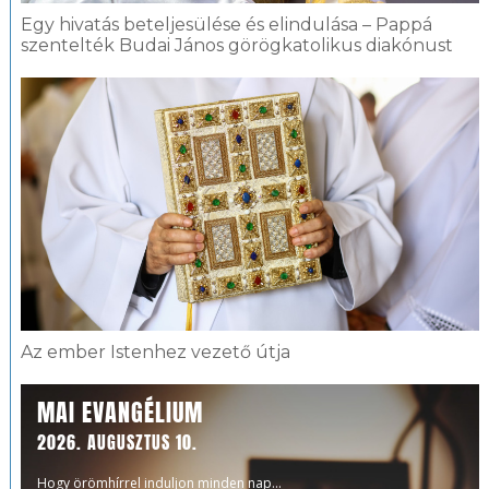
Egy hivatás beteljesülése és elindulása – Pappá
szentelték Budai János görögkatolikus diakónust
Az ember Istenhez vezető útja
MAI EVANGÉLIUM
2026. AUGUSZTUS 10.
Hogy örömhírrel induljon minden nap...