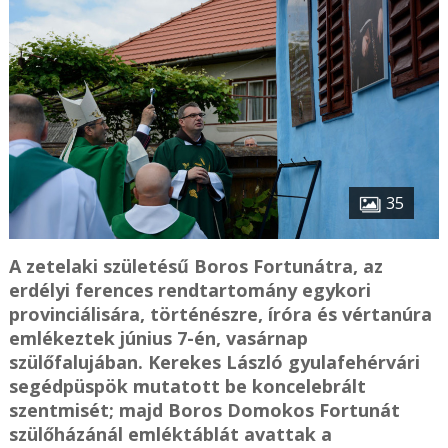
35
A zetelaki születésű Boros Fortunátra, az
erdélyi ferences rendtartomány egykori
provinciálisára, történészre, íróra és vértanúra
emlékeztek június 7-én, vasárnap
szülőfalujában. Kerekes László gyulafehérvári
segédpüspök mutatott be koncelebrált
szentmisét; majd Boros Domokos Fortunát
szülőházánál emléktáblát avattak a