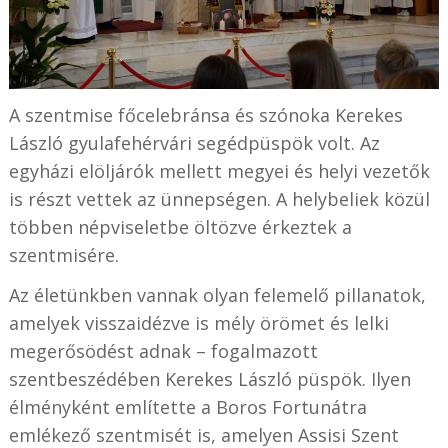
A szentmise főcelebránsa és szónoka Kerekes
László gyulafehérvári segédpüspök volt. Az
egyházi elöljárók mellett megyei és helyi vezetők
is részt vettek az ünnepségen. A helybeliek közül
többen népviseletbe öltözve érkeztek a
szentmisére.
Az életünkben vannak olyan felemelő pillanatok,
amelyek visszaidézve is mély örömet és lelki
megerősödést adnak – fogalmazott
szentbeszédében Kerekes László püspök. Ilyen
élményként említette a Boros Fortunátra
emlékező szentmisét is, amelyen Assisi Szent