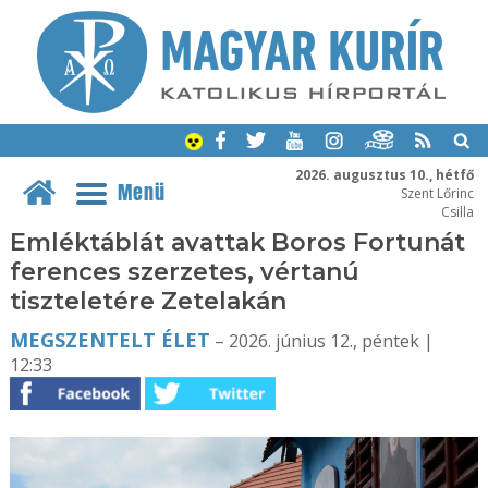
2026. augusztus 10., hétfő
Menü
Szent Lőrinc
Csilla
Emléktáblát avattak Boros Fortunát
ferences szerzetes, vértanú
tiszteletére Zetelakán
MEGSZENTELT ÉLET
– 2026. június 12., péntek |
12:33