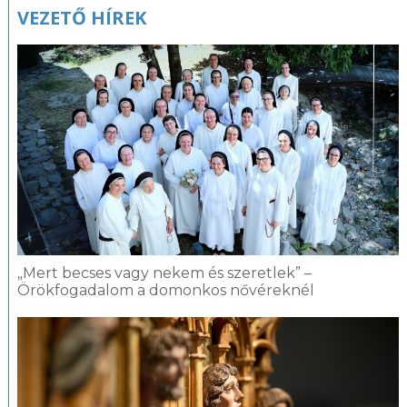
VEZETŐ HÍREK
„Mert becses vagy nekem és szeretlek” –
Örökfogadalom a domonkos nővéreknél