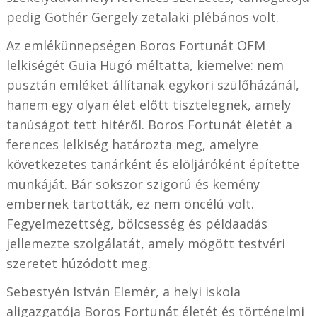
pedig Göthér Gergely zetalaki plébános volt.
Az emlékünnepségen Boros Fortunát OFM
lelkiségét Guia Hugó méltatta, kiemelve: nem
pusztán emléket állítanak egykori szülőházánál,
hanem egy olyan élet előtt tisztelegnek, amely
tanúságot tett hitéről. Boros Fortunát életét a
ferences lelkiség határozta meg, amelyre
következetes tanárként és elöljáróként építette
munkáját. Bár sokszor szigorú és kemény
embernek tartották, ez nem öncélú volt.
Fegyelmezettség, bölcsesség és példaadás
jellemezte szolgálatát, amely mögött testvéri
szeretet húzódott meg.
Sebestyén István Elemér, a helyi iskola
aligazgatója Boros Fortunát életét és történelmi