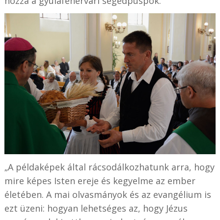
hozzá a gyulafehérvári segédpüspök.
„A példaképek által rácsodálkozhatunk arra, hogy
mire képes Isten ereje és kegyelme az ember
életében. A mai olvasmányok és az evangélium is
ezt üzeni: hogyan lehetséges az, hogy Jézus