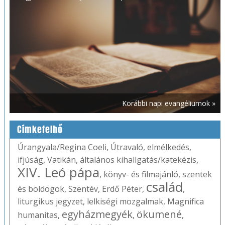
Korábbi napi evangéliumok »
Címkefelhő
Úrangyala/Regina Coeli
,
Útravaló
,
elmélkedés
,
ifjúság
,
Vatikán
,
általános kihallgatás/katekézis
,
XIV. Leó pápa
,
könyv- és filmajánló
,
szentek
család
és boldogok
,
Szentév
,
Erdő Péter
,
,
liturgikus jegyzet
,
lelkiségi mozgalmak
,
Magnifica
egyházmegyék
ökumené
humanitas
,
,
,