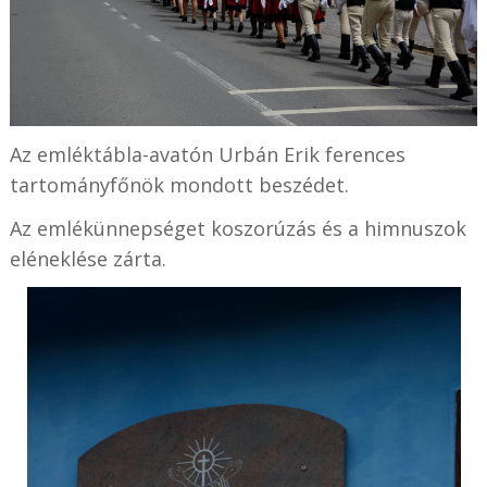
Az emléktábla-avatón Urbán Erik ferences
tartományfőnök mondott beszédet.
Az emlékünnepséget koszorúzás és a himnuszok
eléneklése zárta.