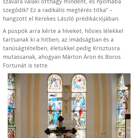
szavára valaki otthagy mindent, és nyomába
szegődik? Ez a radikális megtérés titka” –
hangzott el Kerekes László prédikációjában.
A püspök arra kérte a híveket, hősies lélekkel
tartsanak ki a hitben, az imádságban és a
tanúságtételben, életükkel pedig Krisztusra
mutassanak, ahogyan Márton Áron és Boros
Fortunát is tette.