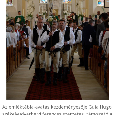
Az emléktábla-avatás kezdeményezője Guia Hugo
székelyudvarhelyi ferences szerzetes, támogatója