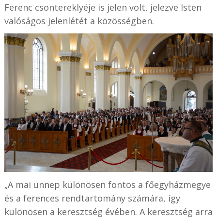
Ferenc csontereklyéje is jelen volt, jelezve Isten
valóságos jelenlétét a közösségben.
„A mai ünnep különösen fontos a főegyházmegye
és a ferences rendtartomány számára, így
különösen a keresztség évében. A keresztség arra