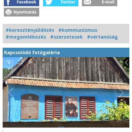
#keresztényüldözés
#kommunizmus
#megemlékezés
#szerzetesek
#vértanúság
Kapcsolódó fotógaléria