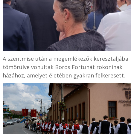
A szentmise után a megemlékezők keresztaljába
tömörülve vonultak Boros Fortunát rokoninak
házához, amelyet életében gyakran felkeresett.