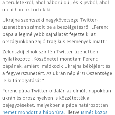
a területekről, ahol háború dúl, és Kijevből, ahol
utcai harcok törtek ki.
Ukrajna szentszéki nagykövetsége Twitter-
üzenetben számolt be a beszélgetésről: „Ferenc
pápa a legmélyebb sajnálatát fejezte ki az
országunkban zajló tragikus események miatt.”
Zelenszkij elnök szintén Twitter-üzenetben
nyilatkozott: „Köszönetet mondtam Ferenc
pápának, amiért imádkozik Ukrajna békéjéért és
a fegyverszünetért. Az ukrán nép érzi Őszentsége
lelki támogatását.”
Ferenc pápa Twitter-oldalán az elmúlt napokban
ukrán és orosz nyelven is közzétették a
bejegyzéseket, melyekben a pápa határozottan
nemet mondott a háborúra
, illetve
ismét közös