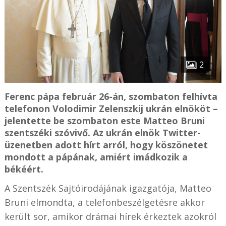
2
Ferenc pápa február 26-án, szombaton felhívta
telefonon Volodimir Zelenszkij ukrán elnököt –
jelentette be szombaton este Matteo Bruni
szentszéki szóvivő. Az ukrán elnök Twitter-
üzenetben adott hírt arról, hogy köszönetet
mondott a pápának, amiért imádkozik a
békéért.
A Szentszék Sajtóirodájának igazgatója, Matteo
Bruni elmondta, a telefonbeszélgetésre akkor
került sor, amikor drámai hírek érkeztek azokról