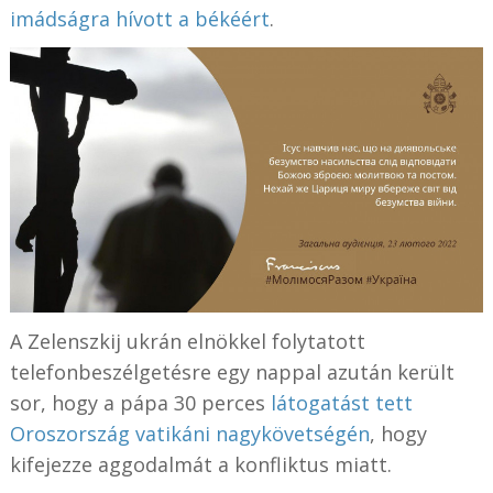
imádságra hívott a békéért
.
A Zelenszkij ukrán elnökkel folytatott
telefonbeszélgetésre egy nappal azután került
sor, hogy a pápa 30 perces
látogatást tett
Oroszország vatikáni nagykövetségén
, hogy
kifejezze aggodalmát a konfliktus miatt.