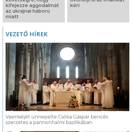
kifejezze aggodalmát
kéri
az ukrajnai háború
miatt
VEZETŐ HÍREK
Vasmiséjét ünnepelte Csóka Gáspár bencés
szerzetes a pannonhalmi bazilikában