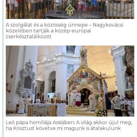
A szolgálat és a közösség ünnepe – Nagykovácsi
közelében tartják a közép-európai
cserkésztalálkozót
Leó pápa homíliája Assisiben: A világ akkor újul meg,
ha Krisztust követve mi magunk is átalakulunk