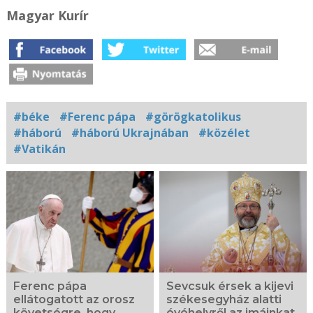
Magyar Kurír
#béke
#Ferenc pápa
#görögkatolikus
#háború
#háború Ukrajnában
#közélet
#Vatikán
Kapcsolódó
fotógaléria
Ferenc pápa
Sevcsuk érsek a kijevi
ellátogatott az orosz
székesegyház alatti
követségre, hogy
óvóhelyről az imáinkat