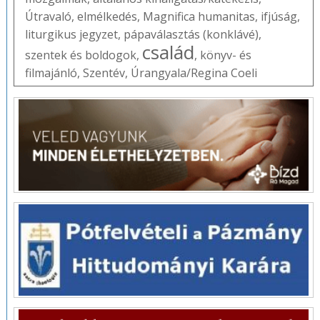
Útravaló
,
elmélkedés
,
Magnifica humanitas
,
ifjúság
,
liturgikus jegyzet
,
pápaválasztás (konklávé)
,
család
szentek és boldogok
,
,
könyv- és
filmajánló
,
Szentév
,
Úrangyala/Regina Coeli