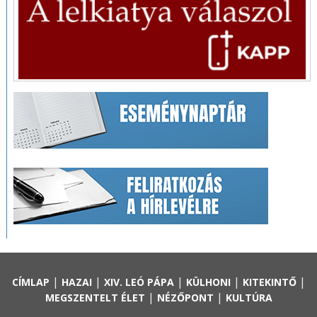
|
|
|
|
|
CÍMLAP
HAZAI
XIV. LEÓ PÁPA
KÜLHONI
KITEKINTŐ
|
|
MEGSZENTELT ÉLET
NÉZŐPONT
KULTÚRA