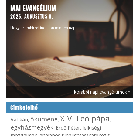
MAI EVANGÉLIUM
2026. AUGUSZTUS 8.
Hogy örömhírrel induljon minden nap...
Korábbi napi evangéliumok »
Címkefelhő
XIV. Leó pápa
ökumené
Vatikán
,
,
,
egyházmegyék
,
Erdő Péter
,
lelkiségi
mozgalmak
,
általános kihallgatás/katekézis
,