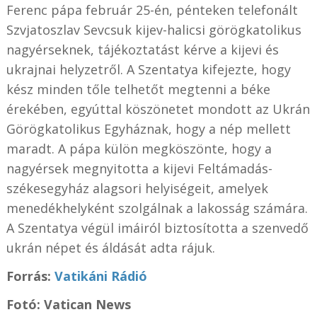
Ferenc pápa február 25-én, pénteken telefonált
Szvjatoszlav Sevcsuk kijev-halicsi görögkatolikus
nagyérseknek, tájékoztatást kérve a kijevi és
ukrajnai helyzetről. A Szentatya kifejezte, hogy
kész minden tőle telhetőt megtenni a béke
érekében, egyúttal köszönetet mondott az Ukrán
Görögkatolikus Egyháznak, hogy a nép mellett
maradt. A pápa külön megköszönte, hogy a
nagyérsek megnyitotta a kijevi Feltámadás-
székesegyház alagsori helyiségeit, amelyek
menedékhelyként szolgálnak a lakosság számára.
A Szentatya végül imáiról biztosította a szenvedő
ukrán népet és áldását adta rájuk.
Forrás:
Vatikáni Rádió
Fotó: Vatican News