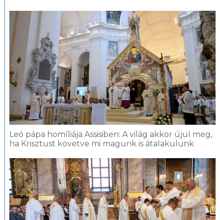
Leó pápa homíliája Assisiben: A világ akkor újul meg,
ha Krisztust követve mi magunk is átalakulunk