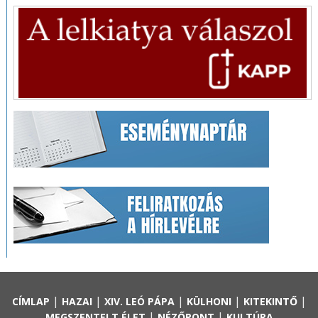
|
|
|
|
|
CÍMLAP
HAZAI
XIV. LEÓ PÁPA
KÜLHONI
KITEKINTŐ
|
|
MEGSZENTELT ÉLET
NÉZŐPONT
KULTÚRA