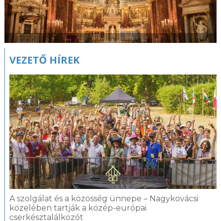
VEZETŐ HÍREK
A szolgálat és a közösség ünnepe – Nagykovácsi
közelében tartják a közép-európai
cserkésztalálkozót