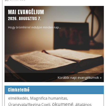
MAI EVANGÉLIUM
2026. AUGUSZTUS 7.
Hogy örömhírrel induljon minden nap...
Korábbi napi evangéliumok »
Címkefelhő
elmélkedés
,
Magnifica humanitas
,
ökumené
Úrangyala/Regina Coeli
,
,
általános