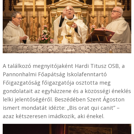
A találkozó megnyitójaként Hardi Titusz OSB, a
Pannonhalmi Főapátság Iskolafenntartó
Főigazgatóság főigazgatója osztotta meg
gondolatait az egyházzene és a közösségi éneklés
lelki jelentőségéről. Beszédében Szent Ágoston
ismert mondatát idézte: „Bis orat qui canit” –
azaz kétszeresen imádkozik, aki énekel.