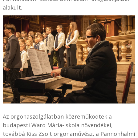
alakult.
Az orgonaszolgálatban közreműködtek a
budapesti Ward Mária-iskola növendékei,
továbbá Kiss Zsolt orgonaművész, a Pannonhalmi