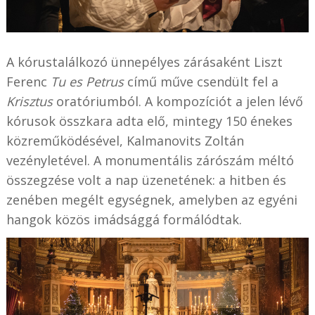
A kórustalálkozó ünnepélyes zárásaként Liszt
Ferenc
Tu es Petrus
című műve csendült fel a
Krisztus
oratóriumból. A kompozíciót a jelen lévő
kórusok összkara adta elő, mintegy 150 énekes
közreműködésével, Kalmanovits Zoltán
vezényletével. A monumentális zárószám méltó
összegzése volt a nap üzenetének: a hitben és
zenében megélt egységnek, amelyben az egyéni
hangok közös imádsággá formálódtak.