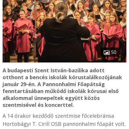
50
A budapesti Szent István-bazilika adott
otthont a bencés iskolák kórustalálkozójának
január 29-én. A Pannonhalmi Főapátság
fenntartásában működő iskolák kórusai első
alkalommal ünnepeltek együtt közös
szentmisével és koncerttel.
A 14 órakor kezdődő szentmise főcelebránsa
Hortobágyi T. Cirill OSB pannonhalmi főapát volt.