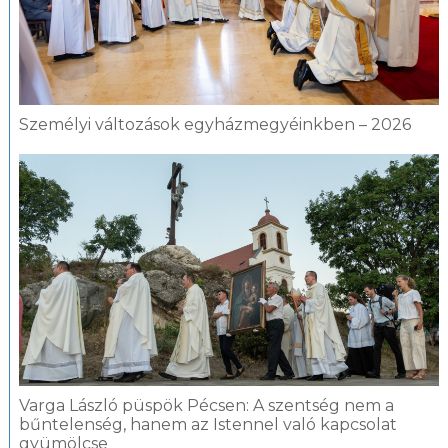
Személyi változások egyházmegyéinkben – 2026
Varga László püspök Pécsen: A szentség nem a
bűntelenség, hanem az Istennel való kapcsolat
gyümölcse