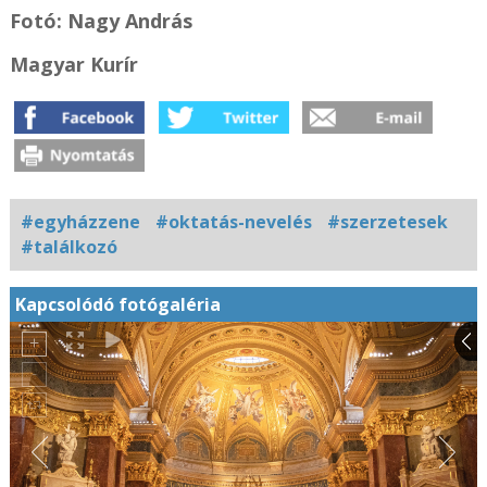
Fotó: Nagy András
Magyar Kurír
#egyházzene
#oktatás-nevelés
#szerzetesek
#találkozó
Kapcsolódó fotógaléria