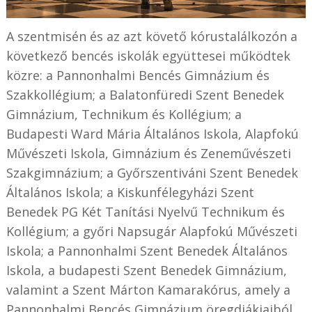
A szentmisén és az azt követő kórustalálkozón a
következő bencés iskolák együttesei működtek
közre: a Pannonhalmi Bencés Gimnázium és
Szakkollégium; a Balatonfüredi Szent Benedek
Gimnázium, Technikum és Kollégium; a
Budapesti Ward Mária Általános Iskola, Alapfokú
Művészeti Iskola, Gimnázium és Zeneművészeti
Szakgimnázium; a Győrszentiváni Szent Benedek
Általános Iskola; a Kiskunfélegyházi Szent
Benedek PG Két Tanítási Nyelvű Technikum és
Kollégium; a győri Napsugár Alapfokú Művészeti
Iskola; a Pannonhalmi Szent Benedek Általános
Iskola, a budapesti Szent Benedek Gimnázium,
valamint a Szent Márton Kamarakórus, amely a
Pannonhalmi Bencés Gimnázium öregdiákjaiból