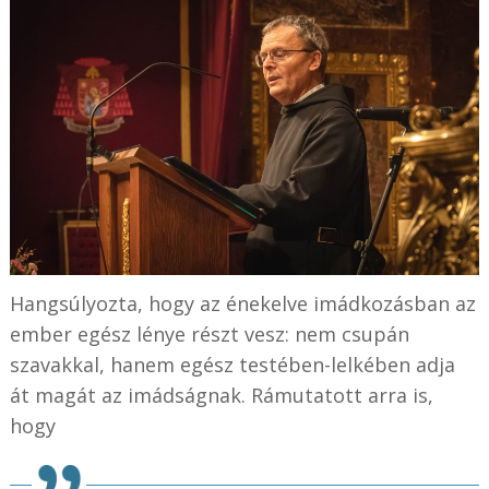
Hangsúlyozta, hogy az énekelve imádkozásban az
ember egész lénye részt vesz: nem csupán
szavakkal, hanem egész testében-lelkében adja
át magát az imádságnak. Rámutatott arra is,
hogy