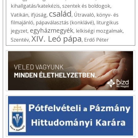
kihallgatás/katekézis
,
szentek és boldogok
,
család
Vatikán
,
ifjúság
,
,
Útravaló
,
könyv- és
filmajánló
,
pápaválasztás (konklávé)
,
liturgikus
egyházmegyék
jegyzet
,
,
lelkiségi mozgalmak
,
XIV. Leó pápa
Szentév
,
,
Erdő Péter