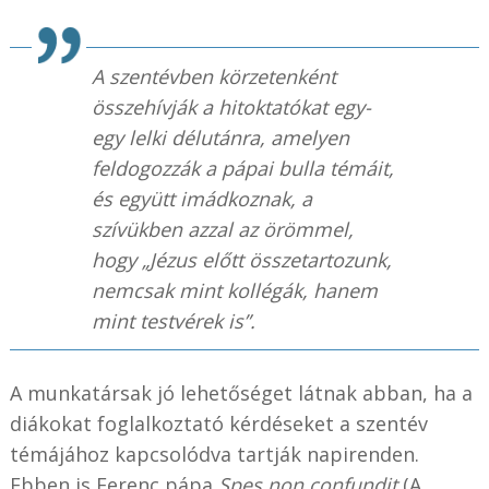
A szentévben körzetenként
összehívják a hitoktatókat egy-
egy lelki délutánra, amelyen
feldogozzák a pápai bulla témáit,
és együtt imádkoznak, a
szívükben azzal az örömmel,
hogy „Jézus előtt összetartozunk,
nemcsak mint kollégák, hanem
mint testvérek is”.
A munkatársak jó lehetőséget látnak abban, ha a
diákokat foglalkoztató kérdéseket a szentév
témájához kapcsolódva tartják napirenden.
Ebben is Ferenc pápa
Spes non confundit
(A