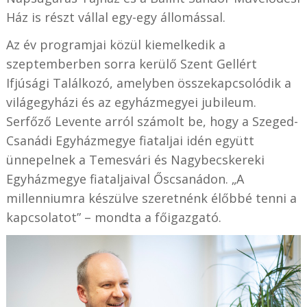
Ház is részt vállal egy-egy állomással.
Az év programjai közül kiemelkedik a
szeptemberben sorra kerülő Szent Gellért
Ifjúsági Találkozó, amelyben összekapcsolódik a
világegyházi és az egyházmegyei jubileum.
Serfőző Levente arról számolt be, hogy a Szeged-
Csanádi Egyházmegye fiataljai idén együtt
ünnepelnek a Temesvári és Nagybecskereki
Egyházmegye fiataljaival Őscsanádon. „A
millenniumra készülve szeretnénk élőbbé tenni a
kapcsolatot” – mondta a főigazgató.