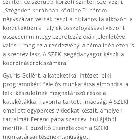
szintén célszerűbb körzeti szinten szervezni.
„Szegeden korábban körülbelül három-
négyszázan vettek részt a hittanos találkozón, a
körzetekben a helyiek összefogásával viszont
összesen mintegy ezerötszáz diák jelenlétével
valósul meg ez a rendezvény. A téma idén ezen is
a szentév lesz. A SZEKI segédanyagot készít a
koordinátorok számára.”
Gyuris Gellért, a kateketikai intézet lelki
programokért felelős munkatársa elmondta: a
lelki készületnek meghatározó része a
katekétákkal havonta tartott imádság. A SZEKI
emellett egyperces videókat készít, amelyek
tartalmát Ferenc pápa szentévi bullájából
merítik. E buzdító üzenetekben a SZEKI
munkatársai tesznek tanúságot.