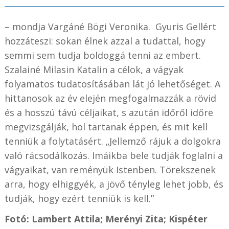
– mondja Vargáné Bögi Veronika. Gyuris Gellért
hozzáteszi: sokan élnek azzal a tudattal, hogy
semmi sem tudja boldoggá tenni az embert.
Szalainé Milasin Katalin a célok, a vágyak
folyamatos tudatosításában lát jó lehetőséget. A
hittanosok az év elején megfogalmazzák a rövid
és a hosszú távú céljaikat, s azután időről időre
megvizsgálják, hol tartanak éppen, és mit kell
tenniük a folytatásért. „Jellemző rájuk a dolgokra
való rácsodálkozás. Imáikba bele tudják foglalni a
vágyaikat, van reményük Istenben. Törekszenek
arra, hogy elhiggyék, a jövő tényleg lehet jobb, és
tudják, hogy ezért tenniük is kell.”
Fotó: Lambert Attila; Merényi Zita; Kispéter