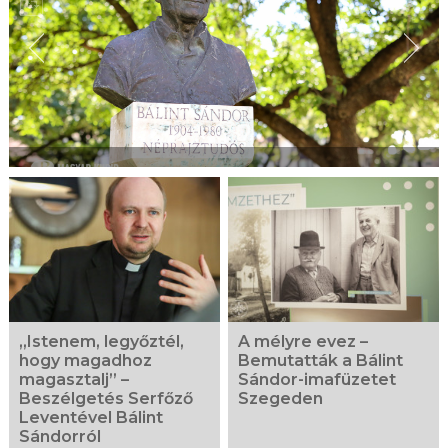
„Istenem, legyőztél,
A mélyre evez –
hogy magadhoz
Bemutatták a Bálint
magasztalj” –
Sándor-imafüzetet
Beszélgetés Serfőző
Szegeden
Leventével Bálint
Sándorról