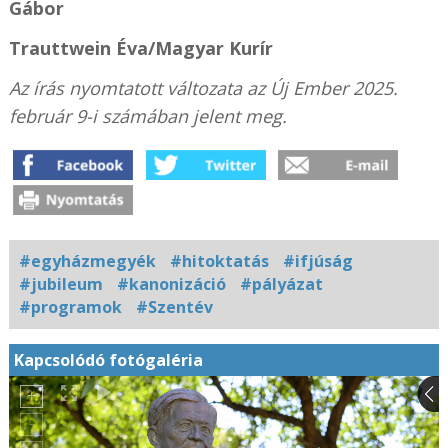
Gábor
Trauttwein Éva/Magyar Kurír
Az írás nyomtatott változata az Új Ember 2025.
február 9-i számában jelent meg.
#egyházmegyék
#hitoktatás
#ifjúság
#jubileum
#kanonizáció
#pályázat
#programok
#Szentév
Kapcsolódó fotógaléria