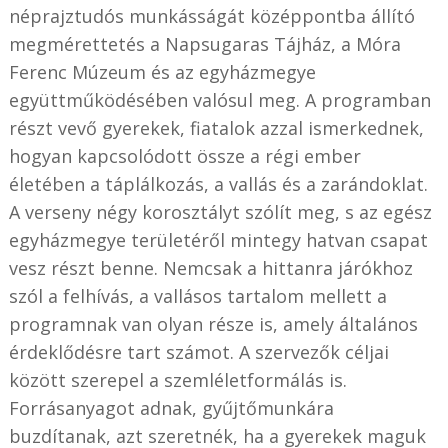
néprajztudós munkásságát középpontba állító
megmérettetés a Napsugaras Tájház, a Móra
Ferenc Múzeum és az egyházmegye
együttműködésében valósul meg. A programban
részt vevő gyerekek, fiatalok azzal ismerkednek,
hogyan kapcsolódott össze a régi ember
életében a táplálkozás, a vallás és a zarándoklat.
A verseny négy korosztályt szólít meg, s az egész
egyházmegye területéről mintegy hatvan csapat
vesz részt benne. Nemcsak a hittanra járókhoz
szól a felhívás, a vallásos tartalom mellett a
programnak van olyan része is, amely általános
érdeklődésre tart számot. A szervezők céljai
között szerepel a szemléletformálás is.
Forrásanyagot adnak, gyűjtőmunkára
buzdítanak, azt szeretnék, ha a gyerekek maguk