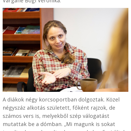
Vargáné Bögi Veronika.
A diákok négy korcsoportban dolgoztak. Közel
négyszáz alkotás született, főként rajzok, de
számos vers is, melyekből szép válogatást
mutattak be a dómban. „Mi magunk is sokat