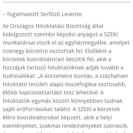
– fogalmazott
Serfőző Levente
.
Az Országos Hitoktatási Bizottság által
kidolgozott szentévi képzési anyagot a SZEKI
munkatársai viszik el az egyházmegyébe, amelyet
tizenegy körzetre osztottak fel. Elsőként a
körzetek koordinátorait készítik fel, akik a
hozzájuk tartozó hitoktatóknak adják tovább a
tudnivalókat. „A körzetekre bontás, a százhatvan
hitoktató területi alapú összefogása szorosabb,
élőbb kapcsolattartást tesz lehetővé. A
hitoktatók egymás között könnyebben tudnak
saját erőforrásokat találni. A SZEKI a körzetek
élére koordinátorokat képzett, akik a helyi
eseményeket, szakmai rendezvényeket szervezik,