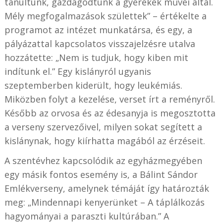
tanultunk, gazdagodtunk a gyerekek művei által.
Mély megfogalmazások születtek” – értékelte a
programot az intézet munkatársa, és egy, a
pályázattal kapcsolatos visszajelzésre utalva
hozzátette: „Nem is tudjuk, hogy kiben mit
indítunk el.” Egy kislányról ugyanis
szeptemberben kiderült, hogy leukémiás.
Miközben folyt a kezelése, verset írt a reményről.
Később az orvosa és az édesanyja is megosztotta
a verseny szervezőivel, milyen sokat segített a
kislánynak, hogy kiírhatta magából az érzéseit.
A szentévhez kapcsolódik az egyházmegyében
egy másik fontos esemény is, a Bálint Sándor
Emlékverseny, amelynek témáját így határozták
meg: „Mindennapi kenyerünket – A táplálkozás
hagyományai a paraszti kultúrában.” A