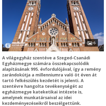
6
A világegyház szentéve a Szeged-Csanádi
Egyházmegye számára összekapcsolódik
alapításának 995. évfordulójával, így a remény
zarándokútja a millenniumra való öt éven át
tartó felkészülés kezdetét is jelenti. A
szentévre hangolta tevékenységét az
egyházmegye kateketikai intézete is,
amelynek munkatársaival az idei
kezdeményezéseikről beszélgettünk.