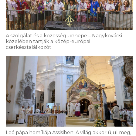
A szolgálat és a közösség ünnepe – Nagykovácsi
közelében tartják a közép-európai
cserkésztalálkozót
Leó pápa homíliája Assisiben: A világ akkor újul meg,