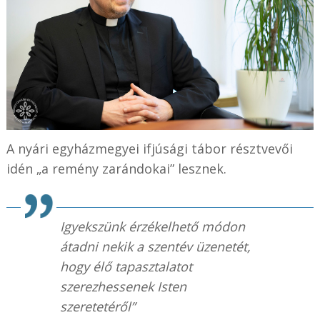
A nyári egyházmegyei ifjúsági tábor résztvevői
idén „a remény zarándokai” lesznek.
Igyekszünk érzékelhető módon
átadni nekik a szentév üzenetét,
hogy élő tapasztalatot
szerezhessenek Isten
szeretetéről”