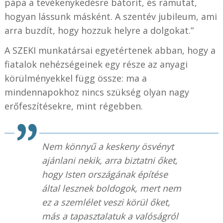
pápa a tevékenykedésre bátorít, és rámutat,
hogyan lássunk másként. A szentév jubileum, ami
arra buzdít, hogy hozzuk helyre a dolgokat.”
A SZEKI munkatársai egyetértenek abban, hogy a
fiatalok nehézségeinek egy része az anyagi
körülményekkel függ össze: ma a
mindennapokhoz nincs szükség olyan nagy
erőfeszítésekre, mint régebben.
Nem könnyű a keskeny ösvényt
ajánlani nekik, arra biztatni őket,
hogy Isten országának építése
által lesznek boldogok, mert nem
ez a szemlélet veszi körül őket,
más a tapasztalatuk a valóságról