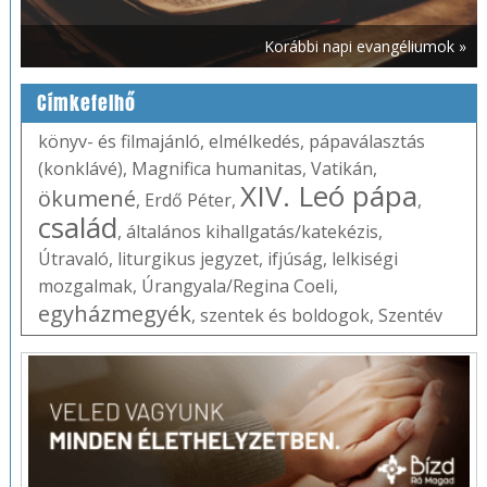
Korábbi napi evangéliumok »
Címkefelhő
könyv- és filmajánló
,
elmélkedés
,
pápaválasztás
(konklávé)
,
Magnifica humanitas
,
Vatikán
,
XIV. Leó pápa
ökumené
,
Erdő Péter
,
,
család
,
általános kihallgatás/katekézis
,
Útravaló
,
liturgikus jegyzet
,
ifjúság
,
lelkiségi
mozgalmak
,
Úrangyala/Regina Coeli
,
egyházmegyék
,
szentek és boldogok
,
Szentév