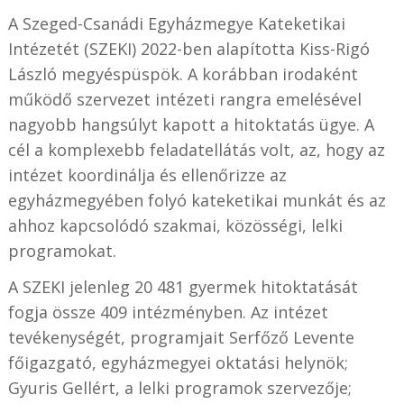
A Szeged-Csanádi Egyházmegye Kateketikai
Intézetét
(SZEKI) 2022-ben alapította Kiss-Rigó
László megyéspüspök. A korábban irodaként
működő szervezet intézeti rangra emelésével
nagyobb hangsúlyt kapott a hitoktatás ügye. A
cél a komplexebb feladatellátás volt, az, hogy az
intézet koordinálja és ellenőrizze az
egyházmegyében folyó kateketikai munkát és az
ahhoz kapcsolódó szakmai, közösségi, lelki
programokat.
A SZEKI jelenleg 20 481 gyermek hitoktatását
fogja össze 409 intézményben. Az intézet
tevékenységét, programjait Serfőző Levente
főigazgató, egyházmegyei oktatási helynök;
Gyuris Gellért, a lelki programok szervezője;