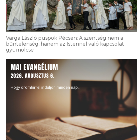
Varga László püspök Pécsen: A szentség nem a
bűntelenség, hanem az Istennel való kapcsolat
gyümölcse
MAI EVANGÉLIUM
2026. AUGUSZTUS 6.
Hogy örömhírrel induljon minden nap...