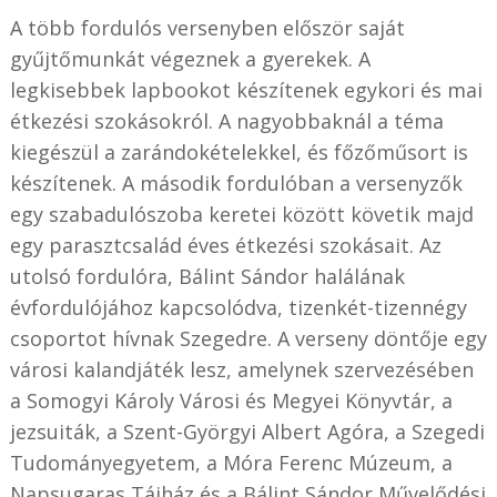
A több fordulós versenyben először saját
gyűjtőmunkát végeznek a gyerekek. A
legkisebbek lapbookot készítenek egykori és mai
étkezési szokásokról. A nagyobbaknál a téma
kiegészül a zarándokételekkel, és főzőműsort is
készítenek. A második fordulóban a versenyzők
egy szabadulószoba keretei között követik majd
egy parasztcsalád éves étkezési szokásait. Az
utolsó fordulóra, Bálint Sándor halálának
évfordulójához kapcsolódva, tizenkét-tizennégy
csoportot hívnak Szegedre. A verseny döntője egy
városi kalandjáték lesz, amelynek szervezésében
a Somogyi Károly Városi és Megyei Könyvtár, a
jezsuiták, a Szent-Györgyi Albert Agóra, a Szegedi
Tudományegyetem, a Móra Ferenc Múzeum, a
Napsugaras Tájház és a Bálint Sándor Művelődési