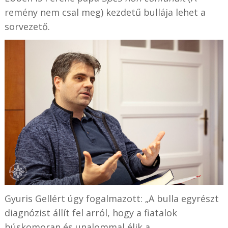
remény nem csal meg) kezdetű bullája lehet a
sorvezető.
Gyuris Gellért úgy fogalmazott: „A bulla egyrészt
diagnózist állít fel arról, hogy a fiatalok
búskomoran és unalommal élik a