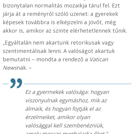
bizonytalan normalitás mozaikja tárul fel. Ezt
járja át a reményről szóló üzenet: a gyerekek
képesek továbbra is elképzelni a jövőt, még
akkor is, amikor az szinte elérhetetlennek tűnik.
„Egyáltalán nem akartunk retorikusak vagy
szentimentálisak lenni. A valóságot akartuk
bemutatni – mondta a rendező a
Vatican
News
nak. –
Ez a gyermekek valósága: hogyan
viszonyulnak egymáshoz, mik az
álmaik, és hogyan fojtják el az
érzelmeiket, amikor olyan
valósággal kell szembenézniük,
amely messze meghaladja őket.”