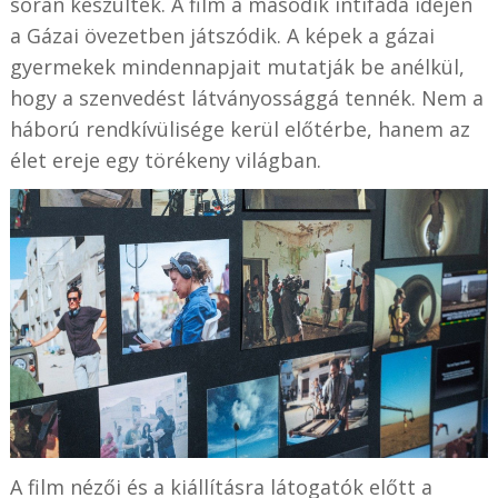
során készültek. A film a második intifáda idején
a Gázai övezetben játszódik. A képek a gázai
gyermekek mindennapjait mutatják be anélkül,
hogy a szenvedést látványossággá tennék. Nem a
háború rendkívülisége kerül előtérbe, hanem az
élet ereje egy törékeny világban.
A film nézői és a kiállításra látogatók előtt a