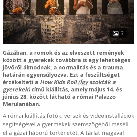
3
Gázában, a romok és az elveszett remények
között a gyerekek továbbra is egy lehetséges
jövőről álmodnak, a normalitás és a trauma
határán egyensúlyozva. Ezt a feszültséget
érzékelteti a
How Kids Roll (Így szokták a
gyerekek)
című kiállítás, amely május 14. és
június 28. között látható a római Palazzo
Merulanában.
A római kiállítás fotók, versek és videóinstallációk
segítségével a gyermekek szemszögéből meséli
el a gázai háború történetét. A tárlat magával