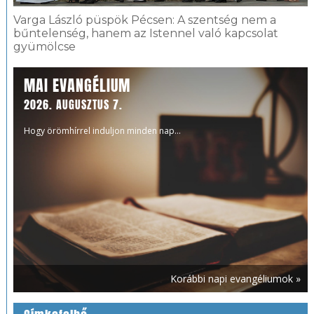
Varga László püspök Pécsen: A szentség nem a
bűntelenség, hanem az Istennel való kapcsolat
gyümölcse
MAI EVANGÉLIUM
2026. AUGUSZTUS 7.
Hogy örömhírrel induljon minden nap...
Korábbi napi evangéliumok »