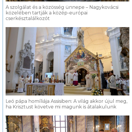
A szolgálat és a közösség ünnepe – Nagykovácsi
közelében tartják a közép-európai
cserkésztalálkozót
Leó pápa homíliája Assisiben: A világ akkor újul meg,
ha Krisztust követve mi magunk is átalakulunk