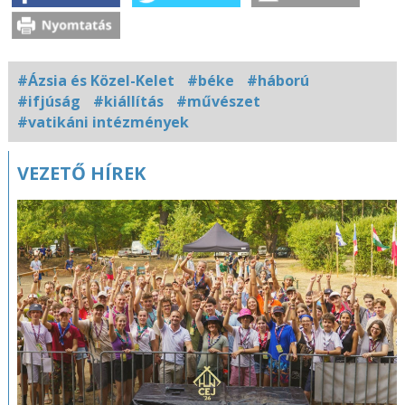
#Ázsia és Közel-Kelet
#béke
#háború
#ifjúság
#kiállítás
#művészet
#vatikáni intézmények
Kapcsolódó
VEZETŐ HÍREK
fotógaléria