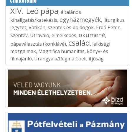
Címkefelhő
XIV. Leó pápa
,
általános
egyházmegyék
kihallgatás/katekézis
,
,
liturgikus
jegyzet
,
Vatikán
,
szentek és boldogok
,
Erdő Péter
,
ökumené
Szentév
,
Útravaló
,
elmélkedés
,
,
család
pápaválasztás (konklávé)
,
,
lelkiségi
mozgalmak
,
Magnifica humanitas
,
könyv- és
filmajánló
,
Úrangyala/Regina Coeli
,
ifjúság