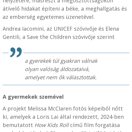
helyzetére, másrészt a megosztottságokon
átívelő hidakat építeni a béke, a meghallgatás és
az emberség egyetemes üzenetével.
Andrea Iacomini, az UNICEF szóvivője és Elena
Gentili, a Save the Children szóvivője szerint
a gyerekek túl gyakran válnak
olyan valóság áldozataivá,
amelyet nem ők választottak.
A gyermekek szemével
A projekt Melissa McClaren fotós képeiből nőtt
ki, amelyek a Loris Lai által rendezett, 2024-ben
bemutatott
How Kids Roll
című film forgatása