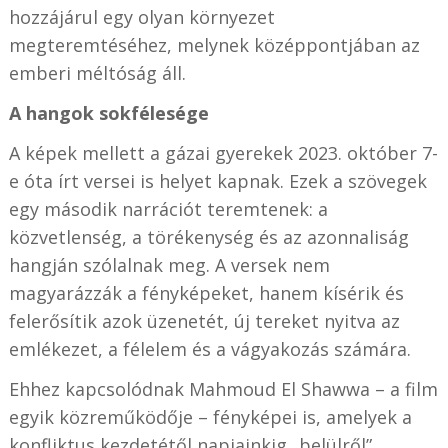
hozzájárul egy olyan környezet
megteremtéséhez, melynek középpontjában az
emberi méltóság áll.
A hangok sokfélesége
A képek mellett a gázai gyerekek 2023. október 7-
e óta írt versei is helyet kapnak. Ezek a szövegek
egy második narrációt teremtenek: a
közvetlenség, a törékenység és az azonnaliság
hangján szólalnak meg. A versek nem
magyarázzák a fényképeket, hanem kísérik és
felerősítik azok üzenetét, új tereket nyitva az
emlékezet, a félelem és a vágyakozás számára.
Ehhez kapcsolódnak Mahmoud El Shawwa – a film
egyik közreműködője – fényképei is, amelyek a
konfliktus kezdetétől napjainkig „belülről”