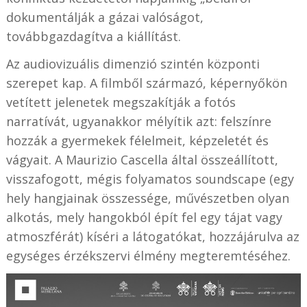
dokumentálják a gázai valóságot,
továbbgazdagítva a kiállítást.
Az audiovizuális dimenzió szintén központi
szerepet kap. A filmből származó, képernyőkön
vetített jelenetek megszakítják a fotós
narratívát, ugyanakkor mélyítik azt: felszínre
hozzák a gyermekek félelmeit, képzeletét és
vágyait. A Maurizio Cascella által összeállított,
visszafogott, mégis folyamatos soundscape (egy
hely hangjainak összessége, művészetben olyan
alkotás, mely hangokból épít fel egy tájat vagy
atmoszférát) kíséri a látogatókat, hozzájárulva az
egységes érzékszervi élmény megteremtéséhez.