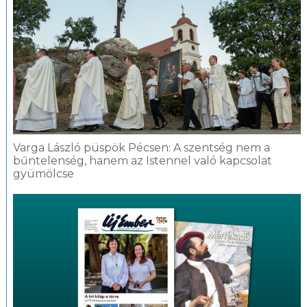
Varga László püspök Pécsen: A szentség nem a
bűntelenség, hanem az Istennel való kapcsolat
gyümölcse