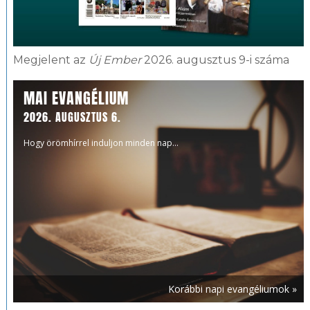
Megjelent az
Új Ember
2026. augusztus 9-i száma
MAI EVANGÉLIUM
2026. AUGUSZTUS 6.
Hogy örömhírrel induljon minden nap...
Korábbi napi evangéliumok »