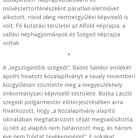
művészettörténészként páratlan életművet
alkotott, rövid ideig nemzetgyűlési képviselő is
volt. Fő kutatási területei az Alföld néprajza, a
vallási néphagyományok és Szeged néprajza
voltak.
*
A „legszögedibb szögedi”, Bálint Sándor emlékét
ápolni hivatott közalapítványt a tavaly novemberi
közgyűlésen szüntette meg a megyeszékhely
önkormányzati képviselő-testülete. Botka László
szegedi polgármester előterjesztésében arra
hivatkozott, hogy „a Közalapítvány alapító
okiratában meghatározott célját megvalósította,
új célt az alapító nem határozott meg, és három
éve nem folytat tevékenységet”. E sokakat