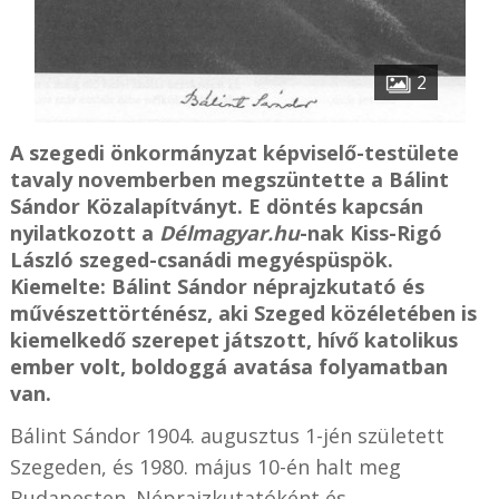
2
A szegedi önkormányzat képviselő-testülete
tavaly novemberben megszüntette a Bálint
Sándor Közalapítványt. E döntés kapcsán
nyilatkozott a
Délmagyar.hu
-nak Kiss-Rigó
László szeged-csanádi megyéspüspök.
Kiemelte: Bálint Sándor néprajzkutató és
művészettörténész, aki Szeged közéletében is
kiemelkedő szerepet játszott, hívő katolikus
ember volt, boldoggá avatása folyamatban
van.
Bálint Sándor 1904. augusztus 1-jén született
Szegeden, és 1980. május 10-én halt meg
Budapesten. Néprajzkutatóként és