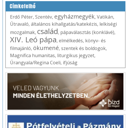
Címkefelhő
egyházmegyék
Erdő Péter
,
Szentév
,
,
Vatikán
,
Útravaló
,
általános kihallgatás/katekézis
,
lelkiségi
család
mozgalmak
,
,
pápaválasztás (konklávé)
,
XIV. Leó pápa
,
elmélkedés
,
könyv- és
ökumené
filmajánló
,
,
szentek és boldogok
,
Magnifica humanitas
,
liturgikus jegyzet
,
Úrangyala/Regina Coeli
,
ifjúság