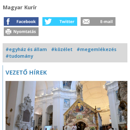
Magyar Kurír
#egyház és állam
#közélet
#megemlékezés
#tudomány
Kapcsolódó
VEZETŐ HÍREK
fotógaléria