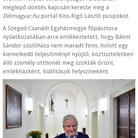
meglepő döntés kapcsán kereste meg a
Délmagyar.hu
portál Kiss-Rigó László püspököt.
A Szeged-Csanádi Egyházmegye főpásztora
nyilatkozatában arra emlékeztetett, hogy Bálint
Sándor szülőháza nem maradt fenn, holott egy
kiemelkedő teljesítményt nyújtó, köztiszteletben
álló személy otthonát meg szokták őrizni,
emlékházként, kiállítások helyszíneként.