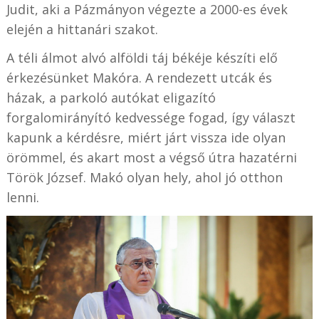
Judit, aki a Pázmányon végezte a 2000-es évek
elején a hittanári szakot.
A téli álmot alvó alföldi táj békéje készíti elő
érkezésünket Makóra. A rendezett utcák és
házak, a parkoló autókat eligazító
forgalomirányító kedvessége fogad, így választ
kapunk a kérdésre, miért járt vissza ide olyan
örömmel, és akart most a végső útra hazatérni
Török József. Makó olyan hely, ahol jó otthon
lenni.