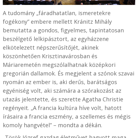
A tudomány „fáradhatatlan, ismeretekre
fogékony” embere mellett Kránitz Mihály
bemutatta a gondos, figyelmes, tapintatosan
beszélgető lelkipásztort, az egyházzene
elkötelezett népszerűsítőjét, akinek
köszönhetően Krisztinavárosban és
Máriaremetén megszólalhatnak középkori
gregorián dallamok. És megjelent a szónok szavai
nyomán az ember is, aki derűs, barátságos
egyéniség volt, aki számára a szórakozást az
utazás jelentette, és szerette Agatha Christie
regényeit. „A francia kultúra híve volt, hatott
írásaira a francia eszmény, a szellemes és mégis
komoly hangvétel” – mondta a dékán.
„Török József gazdag életművet hagyott maga