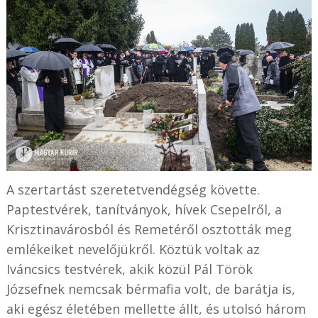
A szertartást szeretetvendégség követte.
Paptestvérek, tanítványok, hívek Csepelről, a
Krisztinavárosból és Remetéről osztották meg
emlékeiket nevelőjükről. Köztük voltak az
Iváncsics testvérek, akik közül Pál Török
Józsefnek nemcsak bérmafia volt, de barátja is,
aki egész életében mellette állt, és utolsó három