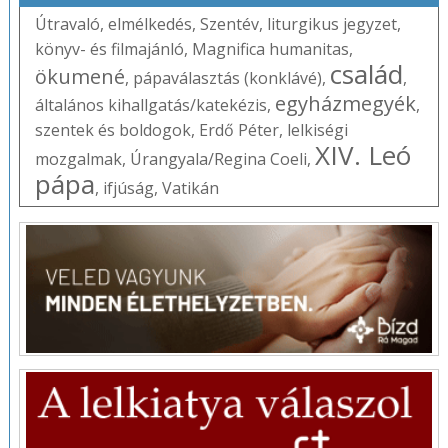
Útravaló
,
elmélkedés
,
Szentév
,
liturgikus jegyzet
,
könyv- és filmajánló
,
Magnifica humanitas
,
család
ökumené
,
pápaválasztás (konklávé)
,
,
egyházmegyék
általános kihallgatás/katekézis
,
,
szentek és boldogok
,
Erdő Péter
,
lelkiségi
XIV. Leó
mozgalmak
,
Úrangyala/Regina Coeli
,
pápa
,
ifjúság
,
Vatikán