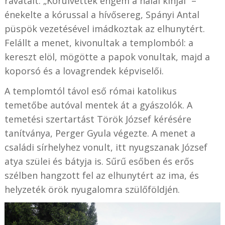
ravatalt. „Körülvettek engem a halál kínjai” –
énekelte a kórussal a hívősereg, Spányi Antal
püspök vezetésével imádkoztak az elhunytért.
Felállt a menet, kivonultak a templomból: a
kereszt elöl, mögötte a papok vonultak, majd a
koporsó és a lovagrendek képviselői.
A templomtól távol eső római katolikus
temetőbe autóval mentek át a gyászolók. A
temetési szertartást Török József kérésére
tanítványa, Perger Gyula végezte. A menet a
családi sírhelyhez vonult, itt nyugszanak József
atya szülei és bátyja is. Sűrű esőben és erős
szélben hangzott fel az elhunytért az ima, és
helyzeték örök nyugalomra szülőföldjén.