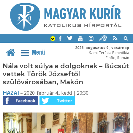
2026. augusztus 9., vasárnap
Menü
Szent Terézia Benedikta
Emõd, Román
Nála volt súlya a dolgoknak – Búcsút
vettek Török Józseftől
szülővárosában, Makón
HAZAI
– 2020. február 4., kedd | 20:30