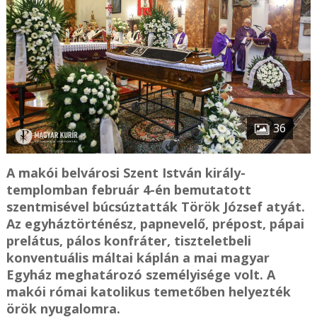
36
A makói belvárosi Szent István király-
templomban február 4-én bemutatott
szentmisével búcsúztatták Török József atyát.
Az egyháztörténész, papnevelő, prépost, pápai
prelátus, pálos konfráter, tiszteletbeli
konventuális máltai káplán a mai magyar
Egyház meghatározó személyisége volt. A
makói római katolikus temetőben helyezték
örök nyugalomra.