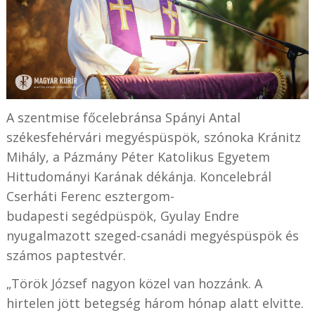
A szentmise főcelebránsa Spányi Antal
székesfehérvári megyéspüspök, szónoka Kránitz
Mihály, a Pázmány Péter Katolikus Egyetem
Hittudományi Karának dékánja. Koncelebrál
Cserháti
Ferenc esztergom-
budapesti
segédpüspök,
Gyulay Endre
nyugalmazott szeged-csanádi megyéspüspök és
számos paptestvér.
„Török József nagyon közel van hozzánk. A
hirtelen jött betegség három hónap alatt elvitte.