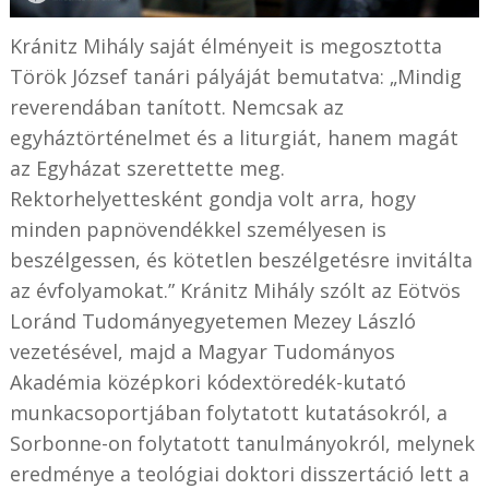
Kránitz Mihály saját élményeit is megosztotta
Török József tanári pályáját bemutatva: „Mindig
reverendában tanított. Nemcsak az
egyháztörténelmet és a liturgiát, hanem magát
az Egyházat szerettette meg.
Rektorhelyettesként gondja volt arra, hogy
minden papnövendékkel személyesen is
beszélgessen, és kötetlen beszélgetésre invitálta
az évfolyamokat.” Kránitz Mihály szólt az Eötvös
Loránd Tudományegyetemen Mezey László
vezetésével, majd a Magyar Tudományos
Akadémia középkori kódextöredék-kutató
munkacsoportjában folytatott kutatásokról, a
Sorbonne-on folytatott tanulmányokról, melynek
eredménye a teológiai doktori disszertáció lett a