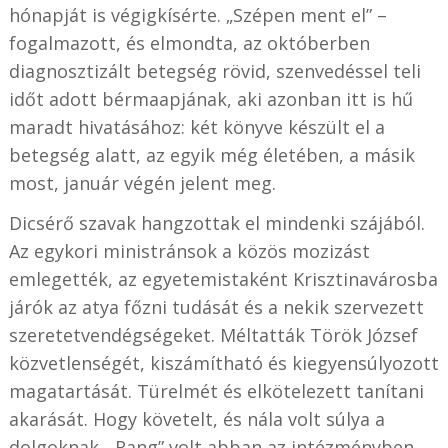
hónapját is végigkísérte. „Szépen ment el” –
fogalmazott, és elmondta, az októberben
diagnosztizált betegség rövid, szenvedéssel teli
időt adott bérmaapjának, aki azonban itt is hű
maradt hivatásához: két könyve készült el a
betegség alatt, az egyik még életében, a másik
most, január végén jelent meg.
Dicsérő szavak hangzottak el mindenki szájából.
Az egykori ministránsok a közös mozizást
emlegették, az egyetemistaként Krisztinavárosba
járók az atya főzni tudását és a nekik szervezett
szeretetvendégségeket. Méltatták
Török József
közvetlenségét, kiszámítható és kiegyensúlyozott
magatartását. Türelmét és elkötelezett tanítani
akarását. Hogy követelt, és nála volt súlya a
dolgoknak.
„R
ang” volt abban az intézményben