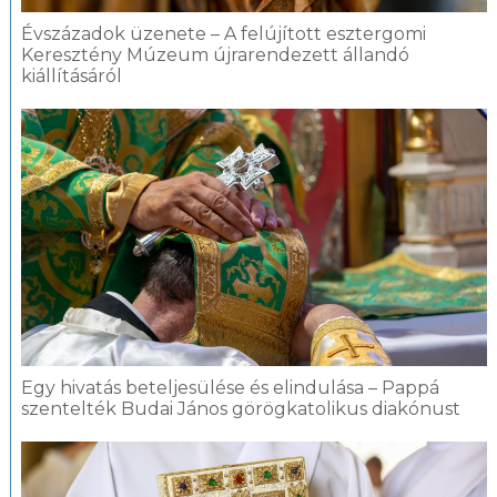
Évszázadok üzenete – A felújított esztergomi
Keresztény Múzeum újrarendezett állandó
kiállításáról
Egy hivatás beteljesülése és elindulása – Pappá
szentelték Budai János görögkatolikus diakónust