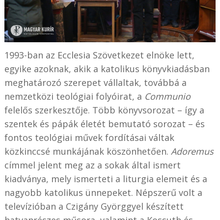
1993-ban az Ecclesia Szövetkezet elnöke lett,
egyike azoknak, akik a katolikus könyvkiadásban
meghatározó szerepet vállaltak, továbbá a
nemzetközi teológiai folyóirat, a
Communio
felelős szerkesztője. Több könyvsorozat – így a
szentek és pápák életét bemutató sorozat – és
fontos teológiai művek fordításai váltak
közkinccsé munkájának köszönhetően.
Adoremus
címmel jelent meg az a sokak által ismert
kiadványa, mely ismerteti a liturgia elemeit és a
nagyobb katolikus ünnepeket. Népszerű volt a
televízióban a Czigány Györggyel készített
hatvanrészes műsora, valamint a Kossuth és