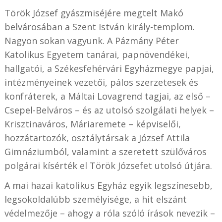
Török József gyászmiséjére megtelt Makó
belvárosában a Szent István király-templom.
Nagyon sokan vagyunk. A Pázmány Péter
Katolikus Egyetem tanárai, papnövendékei,
hallgatói, a Székesfehérvári Egyházmegye papjai,
intézményeinek vezetői, pálos szerzetesek és
konfráterek, a Máltai Lovagrend tagjai, az első –
Csepel-Belváros – és az utolsó szolgálati helyek –
Krisztinaváros, Máriaremete – képviselői,
hozzátartozók, osztálytársak a József Attila
Gimnáziumból, valamint a szeretett szülőváros
polgárai kísérték el Török Józsefet utolsó útjára.
A mai hazai katolikus Egyház egyik legszínesebb,
legsokoldalúbb személyisége, a hit elszánt
védelmezője – ahogy a róla szóló írások nevezik –