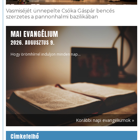
Vasmiséjét ünnepelte Csóka Gáspár bencés
szerzetes a pannonhalmi bazilikában
MAI EVANGÉLIUM
2026. AUGUSZTUS 9.
Hogy örömhírrel induljon minden nap...
Korábbi napi evangéliumok »
Címkefelhő