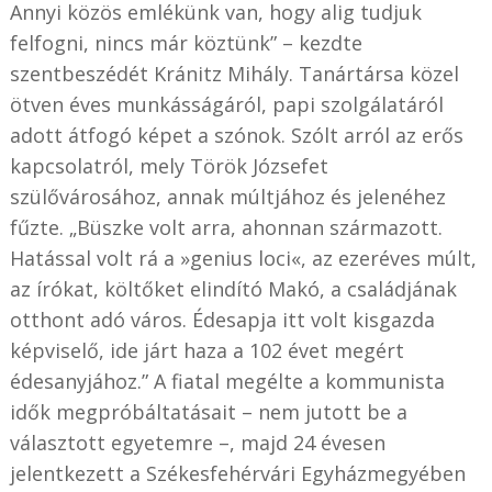
Annyi közös emlékünk van, hogy alig tudjuk
felfogni, nincs már köztünk” – kezdte
szentbeszédét Kránitz Mihály. Tanártársa közel
ötven éves munkásságáról, papi szolgálatáról
adott átfogó képet a szónok. Szólt arról az erős
kapcsolatról, mely Török Józsefet
szülővárosához, annak múltjához és jelenéhez
fűzte. „Büszke volt arra, ahonnan származott.
Hatással volt rá a »genius loci«, az ezeréves múlt,
az írókat, költőket elindító Makó, a családjának
otthont adó város. Édesapja itt volt kisgazda
képviselő, ide járt haza a 102 évet megért
édesanyjához.” A fiatal megélte a kommunista
idők megpróbáltatásait – nem jutott be a
választott egyetemre –, majd 24 évesen
jelentkezett a Székesfehérvári Egyházmegyében