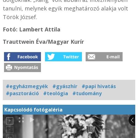
tanulni, melynek egyik meghatározó alakja volt
Török József.
Fotó: Lambert Attila
Trauttwein Éva/Magyar Kurír
#egyházmegyék
#gyászhír
#papi hivatás
#pasztoráció
#teológia
#tudomány
Kapcsolódó fotógaléria