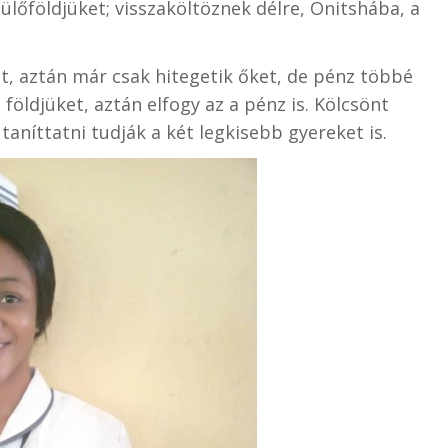
ülőföldjüket; visszaköltöznek délre, Onitshába, a
t, aztán már csak hitegetik őket, de pénz többé
öldjüket, aztán elfogy az a pénz is. Kölcsönt
taníttatni tudják a két legkisebb gyereket is.