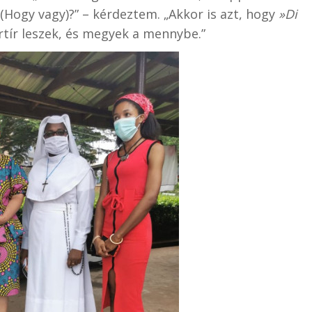
(Hogy vagy)?” – kérdeztem. „Akkor is azt, hogy
»Di
ártír leszek, és megyek a mennybe.”