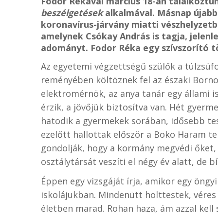
Fodor Rékával március 18-án találkoztu
beszélgetések
alkalmával. Másnap újabb 
koronavírus-járvány miatti vészhelyzetb
amelynek Csókay András is tagja, jelenl
adományt. Fodor Réka egy szívszorító t
Az egyetemi végzettségű szülők a túlzsúfo
reményében költöznek fel az északi Borno
elektromérnök, az anya tanár egy állami i
érzik, a jövőjük biztosítva van. Hét gyerm
hatodik a gyermekek sorában, idősebb tes
ezelőtt hallottak először a Boko Haram te
gondolják, hogy a kormány megvédi őket, 
osztálytársát veszíti el négy év alatt, de
Éppen egy vizsgáját írja, amikor egy öngy
iskolájukban. Mindenütt holttestek, vére
életben marad. Rohan haza, ám azzal kell