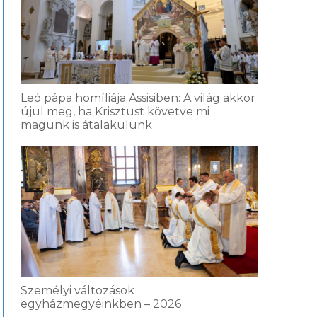
Leó pápa homíliája Assisiben: A világ akkor
újul meg, ha Krisztust követve mi
magunk is átalakulunk
Személyi változások
egyházmegyéinkben – 2026