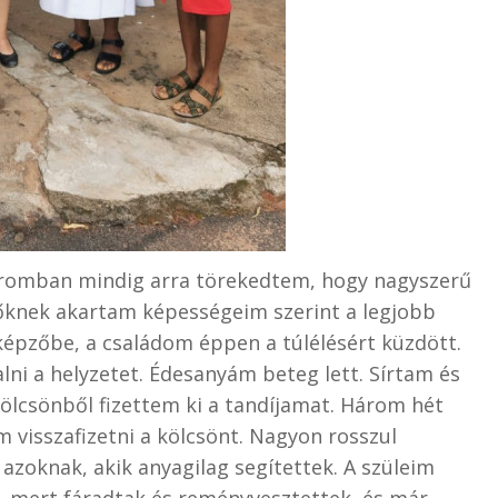
romban mindig arra törekedtem, hogy nagyszerű
vőknek akartam képességeim szerint a legjobb
képzőbe, a családom éppen a túlélésért küzdött.
i a helyzetet. Édesanyám beteg lett. Sírtam és
ölcsönből fizettem ki a tandíjamat. Három hét
 visszafizetni a kölcsönt. Nagyon rosszul
oknak, akik anyagilag segítettek. A szüleim