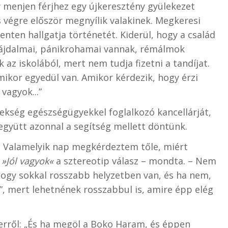
gy menjen férjhez egy újkeresztény gyülekezet
És végre először megnyílik valakinek. Megkeresi
benten hallgatja történetét. Kiderül, hogy a család
fájdalmai, pánikrohamai vannak, rémálmok
 az iskolából, mert nem tudja fizetni a tandíjat.
ikor egyedül van. Amikor kérdezik, hogy érzi
vagyok...”
érsekség egészségügyekkel foglalkozó kancellárját,
 együtt azonnal a segítség mellett döntünk.
. Valamelyik nap megkérdeztem tőle, miért
a
»Jól vagyok«
a sztereotip válasz – mondta. – Nem
 hogy sokkal rosszabb helyzetben van, és ha nem,
l”, mert lehetnének rosszabbul is, amire épp elég
 erről: „És ha megöl a Boko Haram, és éppen