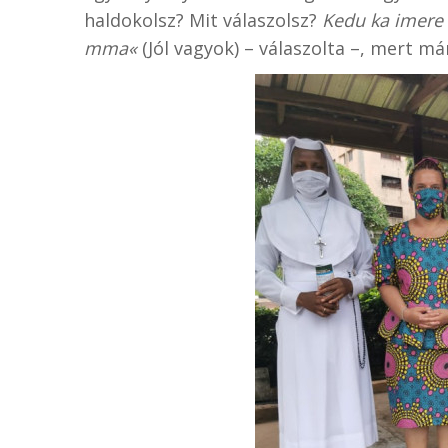
haldokolsz? Mit válaszolsz?
Kedu ka imere
mma«
(Jól vagyok) – válaszolta –, mert m