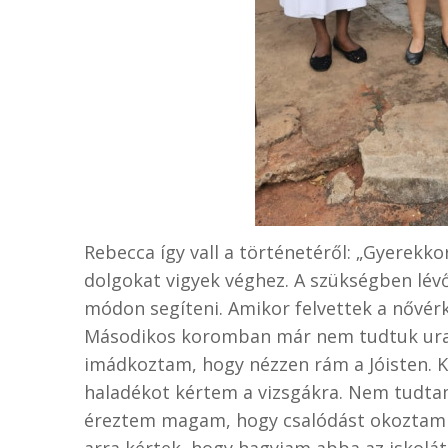
Rebecca így vall a történetéről: „
Gyerekko
dolgokat vigyek véghez. A szükségben lé
módon segíteni. Amikor felvettek a nővér
Másodikos koromban már nem tudtuk uraln
imádkoztam, hogy nézzen rám a Jóisten. K
haladékot kértem a vizsgákra. Nem tudtam
éreztem magam, hogy csalódást okoztam az