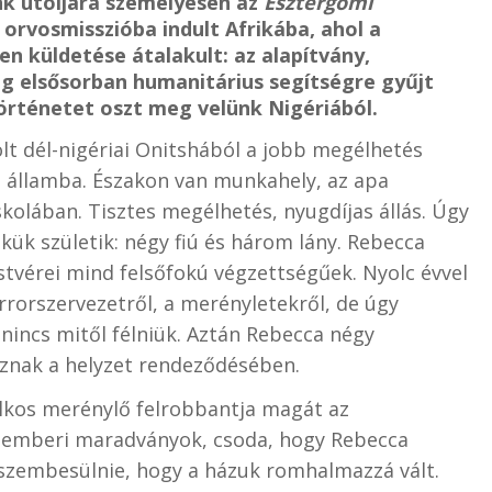
nk utoljára személyesen az
Esztergomi
orvosmisszióba indult Afrikába, ahol a
en küldetése átalakult: az alapítvány,
eg elsősorban humanitárius segítségre gyűjt
örténetet oszt meg velünk Nigériából.
lt dél-nigériai Onitshából a jobb megélhetés
 államba. Északon van munkahely, az apa
skolában. Tisztes megélhetés, nyugdíjas állás. Úgy
ekük születik: négy fiú és három lány. Rebecca
tvérei mind felsőfokú végzettségűek. Nyolc évvel
rrorszervezetről, a merényletekről, de úgy
nincs mitől félniük. Aztán Rebecca négy
 bíznak a helyzet rendeződésében.
ilkos merénylő felrobbantja magát az
s emberi maradványok, csoda, hogy Rebecca
 szembesülnie, hogy a házuk romhalmazzá vált.