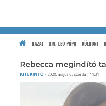
HAZAI
XIV. LEÓ PÁPA
KÜLHONI
K
Rebecca megindító ta
KITEKINTŐ
– 2020. május 6., szerda | 11:31