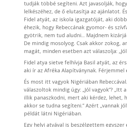
tudják többé segíteni. Azt javasolják, ho
lelkészéhez, de ő elutasítja az ajánlatot. 
Fidel atyát, az iskola igazgatóját, aki döb
éhezik, hogy Rebeccának gyomor- és szív
gyötrik, nem tud aludni... Majdnem kizárják
De mindig mosolyog. Csak akkor zokog, am
magát, minden esetben azt válaszolja: „Jól 
Fidel atya sietve felhívja Basil atyát, az 
aki ír az Afréka Alapítványnak. Férjemmel
És most itt vagyok Nigériában Rebeccával
válaszoltok mindig úgy: „Jól vagyok”? „Itt 
illik panaszkodni, mert aki kérdez, lehet,
akkor se tudna segíteni.” Azért „vannak jó
példát látni Nigériában.
Egy helyi atyával is beszélgettem egyszer