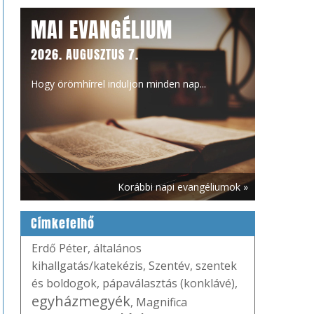
MAI EVANGÉLIUM
2026. AUGUSZTUS 7.
Hogy örömhírrel induljon minden nap...
Korábbi napi evangéliumok »
Címkefelhő
Erdő Péter
,
általános
kihallgatás/katekézis
,
Szentév
,
szentek
és boldogok
,
pápaválasztás (konklávé)
,
egyházmegyék
,
Magnifica