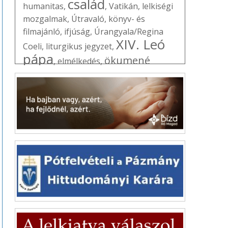
család
humanitas
,
,
Vatikán
,
lelkiségi
mozgalmak
,
Útravaló
,
könyv- és
filmajánló
,
ifjúság
,
Úrangyala/Regina
XIV. Leó
Coeli
,
liturgikus jegyzet
,
pápa
ökumené
,
elmélkedés
,