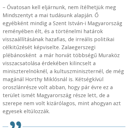
– Óvatosan kell eljárnunk, nem ítélhetjük meg
Mindszentyt a mai tudásunk alapján. Ő
egyébként mindig a Szent István-i Magyarország
reményében élt, és a történelmi határok
visszaállításának hazafias, de irreális politikai
célkitűzését képviselte. Zalaegerszegi
plébánosként a már horvát többségű Muraköz
visszacsatolása érdekében kilincselt a
miniszterelnöknél, a kultuszminiszternél, de még
magánál Horthy Miklósnál is. Kétségkívül
oroszlánrésze volt abban, hogy pár évre ez a
terület ismét Magyarország része lett, de a
szerepe nem volt kizárólagos, mint ahogyan azt
egyesek eltúlozzák.