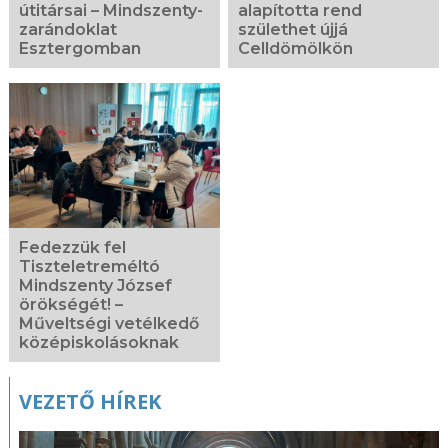
útitársai – Mindszenty-
alapította rend
zarándoklat
születhet újjá
Esztergomban
Celldömölkön
Fedezzük fel
Tiszteletreméltó
Mindszenty József
örökségét! –
Műveltségi vetélkedő
középiskolásoknak
VEZETŐ HÍREK