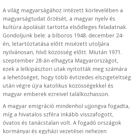
A világ magyarságához intézett körlevelében a
magyarságtudat őrzését, a magyar nyelv és
kultúra ápolását tartotta elsődleges feladatnak.
Gondoljunk bele: a bíboros 1948. december 24-
én, letartóztatása előtt misézett utoljára
nyilvánosan, hívő közösség előtt. Miután 1971.
szeptember 28-án elhagyta Magyarországot,
ezek a lelkipásztori utak nyitották meg számára
a lehetőséget, hogy több évtizedes elszigeteltség
után végre újra katolikus közösségekkel és
magyar emberek ezreivel találkozhasson.
A magyar emigráció mindenhol ujjongva fogadta,
míg a hivatalos szféra inkább visszafogott,
óvatos és tanácstalan volt. A fogadó országok
kormányai és egyházi vezetései nehezen