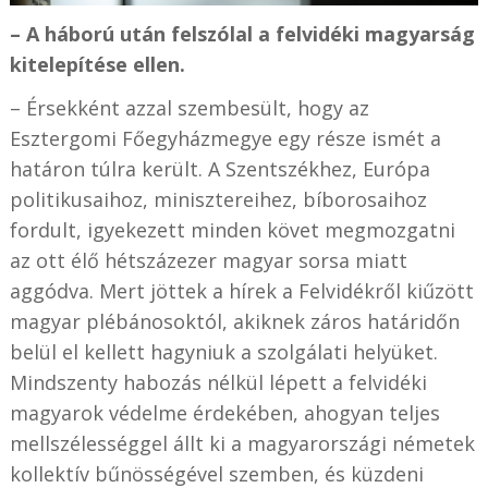
– A háború után felszólal a felvidéki magyarság
kitelepítése ellen.
– Érsekként azzal szembesült, hogy az
Esztergomi Főegyházmegye egy része ismét a
határon túlra került. A Szentszékhez, Európa
politikusaihoz, minisztereihez, bíborosaihoz
fordult, igyekezett minden követ megmozgatni
az ott élő hétszázezer magyar sorsa miatt
aggódva. Mert jöttek a hírek a Felvidékről kiűzött
magyar plébánosoktól, akiknek záros határidőn
belül el kellett hagyniuk a szolgálati helyüket.
Mindszenty habozás nélkül lépett a felvidéki
magyarok védelme érdekében, ahogyan teljes
mellszélességgel állt ki a magyarországi németek
kollektív bűnösségével szemben, és küzdeni