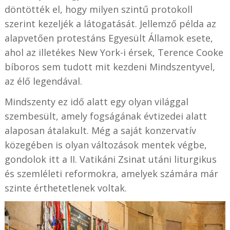
döntötték el, hogy milyen szintű protokoll
szerint kezeljék a látogatását. Jellemző példa az
alapvetően protestáns Egyesült Államok esete,
ahol az illetékes New York-i érsek, Terence Cooke
bíboros sem tudott mit kezdeni Mindszentyvel,
az élő legendával.
Mindszenty ez idő alatt egy olyan világgal
szembesült, amely fogságának évtizedei alatt
alaposan átalakult. Még a saját konzervatív
közegében is olyan változások mentek végbe,
gondolok itt a II. Vatikáni Zsinat utáni liturgikus
és szemléleti reformokra, amelyek számára már
szinte érthetetlenek voltak.