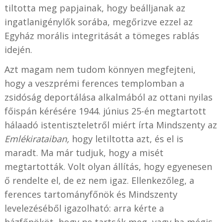
tiltotta meg papjainak, hogy beálljanak az
ingatlanigénylők sorába, megőrizve ezzel az
Egyház morális integritását a tömeges rablás
idején.
Azt magam nem tudom könnyen megfejteni,
hogy a veszprémi ferences templomban a
zsidóság deportálása alkalmából az ottani nyilas
főispán kérésére 1944. június 25-én megtartott
hálaadó istentiszteletről miért írta Mindszenty az
Emlékirataiban,
hogy letiltotta azt, és el is
maradt. Ma már tudjuk, hogy a misét
megtartották. Volt olyan állítás, hogy egyenesen
ő rendelte el, de ez nem igaz. Ellenkezőleg, a
ferences tartományfőnök és Mindszenty
levelezéséből igazolható: arra kérte a