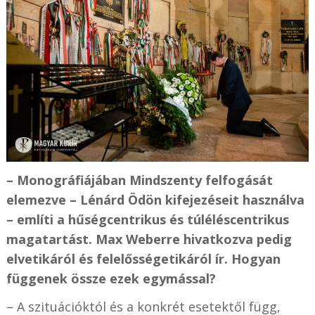
– Monográfiájában Mindszenty felfogását
elemezve – Lénárd Ödön kifejezéseit használva
– említi a hűségcentrikus és túléléscentrikus
magatartást. Max Weberre hivatkozva pedig
elvetikáról és felelősségetikáról ír. Hogyan
függenek össze ezek egymással?
– A szituációktól és a konkrét esetektől függ,