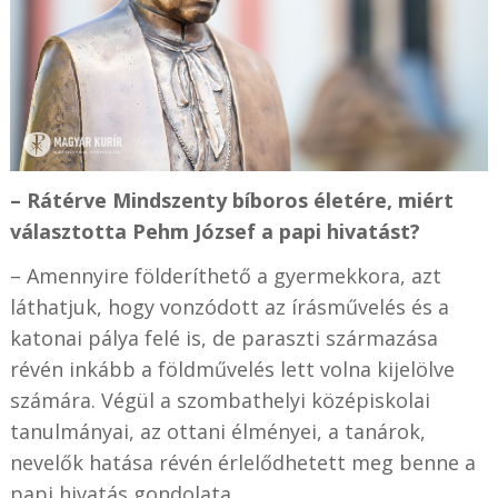
– Rátérve Mindszenty bíboros életére, miért
választotta Pehm József a papi hivatást?
– Amennyire földeríthető a gyermekkora, azt
láthatjuk, hogy vonzódott az írásművelés és a
katonai pálya felé is, de paraszti származása
révén inkább a földművelés lett volna kijelölve
számára. Végül a szombathelyi középiskolai
tanulmányai, az ottani élményei, a tanárok,
nevelők hatása révén érlelődhetett meg benne a
papi hivatás gondolata.