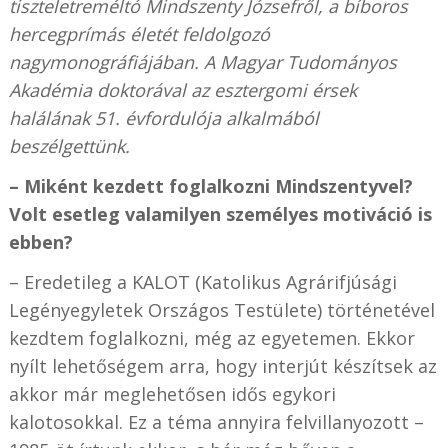
tiszteletreméltó Mindszenty Józsefről, a bíboros
hercegprímás életét feldolgozó
nagymonográfiájában. A Magyar Tudományos
Akadémia doktorával az esztergomi érsek
halálának 51. évfordulója alkalmából
beszélgettünk.
– Miként kezdett foglalkozni Mindszentyvel?
Volt esetleg valamilyen személyes motiváció is
ebben?
– Eredetileg a KALOT (Katolikus Agrárifjúsági
Legényegyletek Országos Testülete) történetével
kezdtem foglalkozni, még az egyetemen. Ekkor
nyílt lehetőségem arra, hogy interjút készítsek az
akkor már meglehetősen idős egykori
kalotosokkal. Ez a téma annyira felvillanyozott –