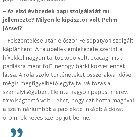
– Az első évtizedek papi szolgálatát mi
jellemezte? Milyen lelkipásztor volt Pehm
József?
– Felszentelése után először Felsőpatyon szolgált
káplánként. A falubeliek emlékezete szerint a
hívekkel nagyon tartózkodó volt, „kacagni is a
padlásra ment föl”, nehogy bárki közvetlennek
lássa. A róla szóló történeteket összerakva idővel
mégis megfigyelhető egyfajta változás a
személyiségében. Eleinte nagyon papos, merev,
távolságtartó volt. Lehet, hogy ezt hozta magával
a szemináriumból: a pap élete inkább áldozat,
örömnek kevés szerep jut benne.