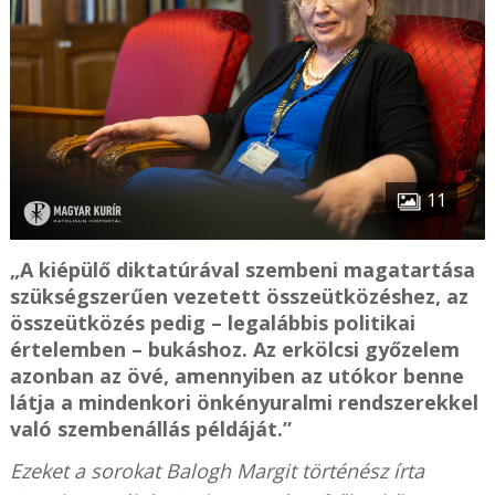
11
„A kiépülő diktatúrával szembeni magatartása
szükségszerűen vezetett összeütközéshez, az
összeütközés pedig – legalábbis politikai
értelemben – bukáshoz. Az erkölcsi győzelem
azonban az övé, amennyiben az utókor benne
látja a mindenkori önkényuralmi rendszerekkel
való szembenállás példáját.”
Ezeket a sorokat Balogh Margit történész írta