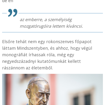
de én
az emberre, a személyiség
mozgatórugóira lettem kíváncsi.
Elsőre tehát nem egy rokonszenves főpapot
láttam Mindszentyben, és ahhoz, hogy végül
monográfiát írhassak róla, még egy
negyedszázadnyi kutatómunkát kellett
rászánnom az életemből.