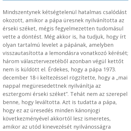
Mindszentynek kétségtelenül hatalmas csalódást
okozott, amikor a pápa üresnek nyilvánította az
érseki széket, mégis fegyelmezetten tudomásul
vette a döntést. Még akkor is, ha tudjuk, hogy írt
olyan tartalmú levelet a pápának, amelyben
visszautasította a lemondásra vonatkozó kérését;
három választervezetéből azonban végül kettőt
nem is küldött el. Érdekes, hogy a pápa 1973.
december 18-i keltezéssel rögzítette, hogy a „mai
nappal megüresedettnek nyilvánítja az
esztergomi érseki széket”. Tehát nem az szerepel
benne, hogy leváltotta. Azt is tudatta a pápa,
hogy ez az üresedés minden kánonjogi
következményével akkortól lesz ismeretes,
amikor az utód kinevezését nyilvánosságra