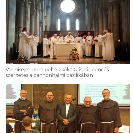
Vasmiséjét ünnepelte Csóka Gáspár bencés
szerzetes a pannonhalmi bazilikában