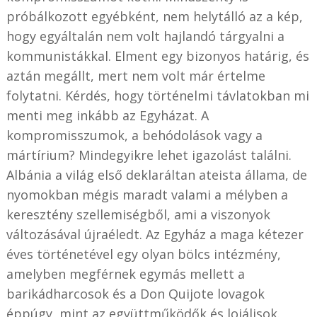
próbálkozott egyébként, nem helytálló az a kép,
hogy egyáltalán nem volt hajlandó tárgyalni a
kommunistákkal. Elment egy bizonyos határig, és
aztán megállt, mert nem volt már értelme
folytatni. Kérdés, hogy történelmi távlatokban mi
menti meg inkább az Egyházat. A
kompromisszumok, a behódolások vagy a
mártírium? Mindegyikre lehet igazolást találni.
Albánia a világ első deklaráltan ateista állama, de
nyomokban mégis maradt valami a mélyben a
keresztény szellemiségből, ami a viszonyok
változásával újraéledt. Az Egyház a maga kétezer
éves történetével egy olyan bölcs intézmény,
amelyben megférnek egymás mellett a
barikádharcosok és a Don Quijote lovagok
éppúgy, mint az együttműködők és lojálisok.