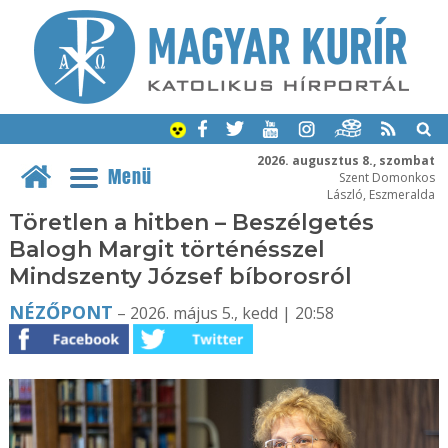
2026. augusztus 8., szombat
Menü
Szent Domonkos
László, Eszmeralda
Töretlen a hitben – Beszélgetés
Balogh Margit történésszel
Mindszenty József bíborosról
NÉZŐPONT
– 2026. május 5., kedd | 20:58