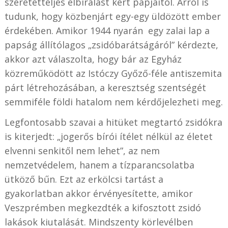
szeretetteljes elbírálást kért papjaitól. Arról is
tudunk, hogy közbenjárt egy-egy üldözött ember
érdekében. Amikor 1944 nyarán egy zalai lap a
papság állítólagos „zsidóbarátságáról” kérdezte,
akkor azt válaszolta, hogy bár az Egyház
közreműködött az Istóczy Győző-féle antiszemita
párt létrehozásában, a keresztség szentségét
semmiféle földi hatalom nem kérdőjelezheti meg.
Legfontosabb szavai a hitüket megtartó zsidókra
is kiterjedt: „jogerős bírói ítélet nélkül az életet
elvenni senkitől nem lehet”, az nem
nemzetvédelem, hanem a tízparancsolatba
ütköző bűn. Ezt az erkölcsi tartást a
gyakorlatban akkor érvényesítette, amikor
Veszprémben megkezdték a kifosztott zsidó
lakások kiutalását. Mindszenty körlevélben