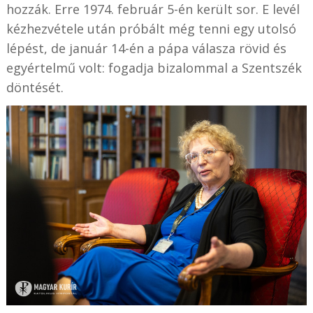
hozzák. Erre 1974. február 5-én került sor. E levél
kézhezvétele után próbált még tenni egy utolsó
lépést, de január 14-én a pápa válasza rövid és
egyértelmű volt: fogadja bizalommal a Szentszék
döntését.