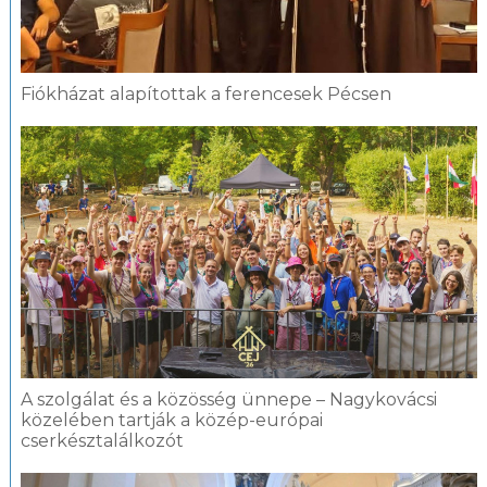
Fiókházat alapítottak a ferencesek Pécsen
A szolgálat és a közösség ünnepe – Nagykovácsi
közelében tartják a közép-európai
cserkésztalálkozót