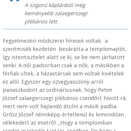
A szigorú káplánból még
keményebb zalaegerszegi
plébános lett.
Fegyelmezési módszerei híresek voltak: a
szentmisék kezdetén bezáratta a templomajtót,
így istentisztelet alatt se ki, se be nem járhatott
senki. A női padsorban csak a nők, a másikban a
férfiak ültek, a házastársak sem voltak kivételek
ez alól. Egyszer egy özvegyasszony arról
panaszkodott az ordináriusnak, hogy Pehm
József zalaegerszegi plébános csendőrt hívott rá,
mert nem volt hajlandó átülni a másik padba.
Grősz József némiképp értetlenül és lemondóan
vélekedett az esetről: „Hogy a templomban
rendet iparkodik tartani, rendben. De hogy a