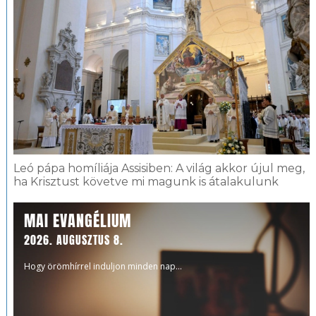
Leó pápa homíliája Assisiben: A világ akkor újul meg,
ha Krisztust követve mi magunk is átalakulunk
MAI EVANGÉLIUM
2026. AUGUSZTUS 8.
Hogy örömhírrel induljon minden nap...