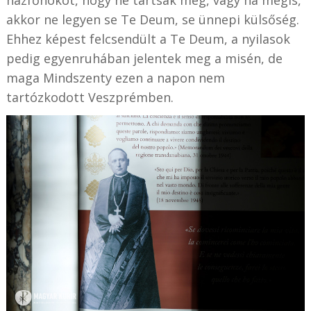
házfőnököt, hogy ne tartsák meg, vagy ha mégis,
akkor ne legyen se Te Deum, se ünnepi külsőség.
Ehhez képest felcsendült a Te Deum, a nyilasok
pedig egyenruhában jelentek meg a misén, de
maga Mindszenty ezen a napon nem
tartózkodott Veszprémben.