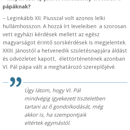
pápáknak?
– Leginkább XII. Piusszal volt azonos lelki
hullámhosszon. A hozzá írt leveleiben a szorosan
vett egyházi kérdések mellett az egész
magyarságot érintő sorskérdések is megjelentek.
XXIII. Jánostól a hetvenedik születésnapjára áldást
és üdvözletet kapott, élettörténetének azonban
VI. Pál pápa vált a meghatározó szereplőjévé.
Úgy látom, hogy VI. Pál
mindvégig igyekezett tiszteletben
tartani az ő gondolkodását, még
akkor is, ha szempontjaik
eltértek egymástól.