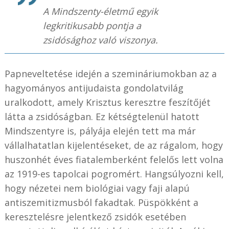
A Mindszenty-életmű egyik
legkritikusabb pontja a
zsidósághoz való viszonya.
Papneveltetése idején a szemináriumokban az a
hagyományos antijudaista gondolatvilág
uralkodott, amely Krisztus keresztre feszítőjét
látta a zsidóságban. Ez kétségtelenül hatott
Mindszentyre is, pályája elején tett ma már
vállalhatatlan kijelentéseket, de az rágalom, hogy
huszonhét éves fiatalemberként felelős lett volna
az 1919-es tapolcai pogromért. Hangsúlyozni kell,
hogy nézetei nem biológiai vagy faji alapú
antiszemitizmusból fakadtak. Püspökként a
keresztelésre jelentkező zsidók esetében