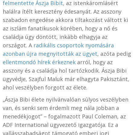
felmentette Ászja Bibit
, az istenkáromlásért
halálra ítélt keresztény édesanyát. Az asszony
szabadon engedése akkora tiltakozást váltott ki
az iszlám fanatikusok körében, hogy a nő és
családja úgy döntött, inkább elhagyja az
országot. A
radikális csoportok nyomására
azonban újra megnyitották az ügyet
, azóta pedig
ellentmondó hírek érkeznek
arról, hogy az
asszony és a családja hol tartózkodik. Ászja Bibi
ügyvédje, Szajful Maluk már elhagyta Pakisztánt,
ahol veszélyben forgott az élete.
„Ászja Bibi élete nyilvánvalóan súlyos veszélyben
van, és senki sem érdemli meg nála jobban a
menedékjogot” – fogalmazott Paul Coleman, az
ADF International ügyvezető igazgatója. Ez a
vallásszabadságot támogató emberi jogi