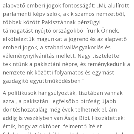
alapvető emberi jogok fontosságát: „Mi, alulírott
parlamenti képviselők, akik számos nemzetből,
többek között Pakisztánnak pénzügyi
támogatást nyújtó országokból írunk Önnek,
elköteleztük magunkat a jogrend és az alapvető
emberi jogok, a szabad vallásgyakorlás és
véleménynyilvánítás mellett. Nagy tisztelettel
tekintünk a pakisztáni népre, és reménykedünk a
nemzeteink közötti folyamatos és egymást
gazdagító együttműködésben.”
A politikusok hangsúlyozták, tisztában vannak
azzal, a pakisztáni legfelsőbb bíróság újabb
döntéshozataláig még évek telhetnek el, ám
addig is veszélyben van Ászja Bibi. Hozzátették:
értik, hogy az októberi felmentő ítélet