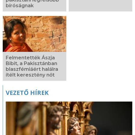
bíróságnak
Felmentették Ászja
Bibit, a Pakisztánban
blaszfémiáért halálra
ítélt keresztény nőt
VEZETŐ HÍREK