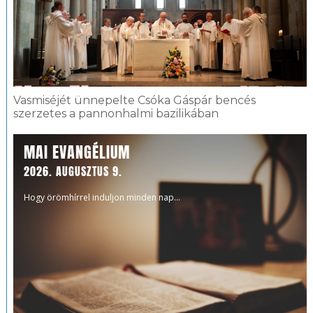
Vasmiséjét ünnepelte Csóka Gáspár bencés
szerzetes a pannonhalmi bazilikában
MAI EVANGÉLIUM
2026. AUGUSZTUS 9.
Hogy örömhírrel induljon minden nap...