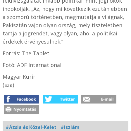
felülvizsgálatát inkább politikai, mint jogi okok
indokolják. „Az, hogy mi következik ezután ebben
a szomorú történetben, megmutatja a világnak,
Pakisztán vajon olyan ország, mely tiszteletben
tartja a jogrendet, vagy olyan, ahol a politikai
érdekek érvényesülnek.”
Forrás: The Tablet
Fotó:
ADF International
Magyar Kurír
(sza)
#Ázsia és Közel-Kelet
#iszlám