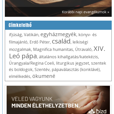
Korábbi napi evangéliumok »
Címkefelhő
egyházmegyék
ifjúság
,
Vatikán
,
,
könyv- és
család
filmajánló
,
Erdő Péter
,
,
lelkiségi
XIV.
mozgalmak
,
Magnifica humanitas
,
Útravaló
,
Leó pápa
,
általános kihallgatás/katekézis
,
Úrangyala/Regina Coeli
,
liturgikus jegyzet
,
szentek
és boldogok
,
Szentév
,
pápaválasztás (konklávé)
,
ökumené
elmélkedés
,