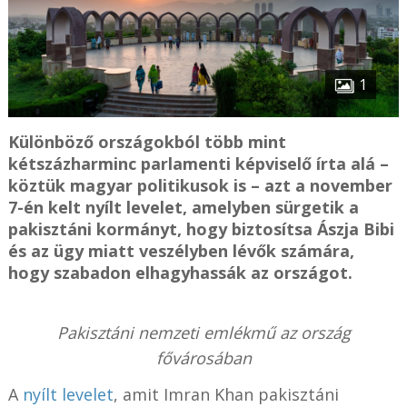
1
Különböző országokból több mint
kétszázharminc parlamenti képviselő írta alá –
köztük magyar politikusok is – azt a november
7-én kelt nyílt levelet, amelyben sürgetik a
pakisztáni kormányt, hogy biztosítsa Ászja Bibi
és az ügy miatt veszélyben lévők számára,
hogy szabadon elhagyhassák az országot.
Pakisztáni nemzeti emlékmű az ország
fővárosában
A
nyílt levelet
, amit Imran Khan pakisztáni