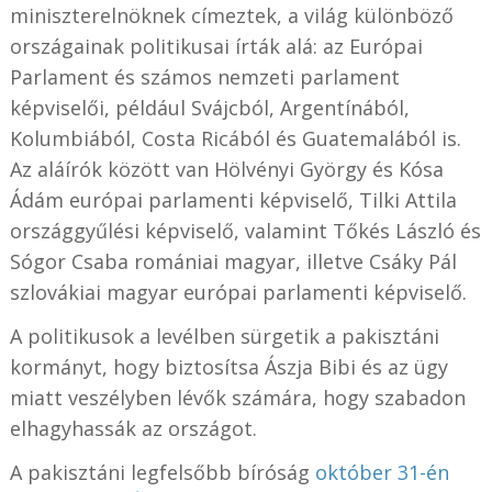
miniszterelnöknek címeztek, a világ különböző
országainak politikusai írták alá: az Európai
Parlament és számos nemzeti parlament
képviselői, például Svájcból, Argentínából,
Kolumbiából, Costa Ricából és Guatemalából is.
Az aláírók között van Hölvényi György és Kósa
Ádám európai parlamenti képviselő, Tilki Attila
országgyűlési képviselő, valamint Tőkés László és
Sógor Csaba romániai magyar, illetve Csáky Pál
szlovákiai magyar európai parlamenti képviselő.
A politikusok a levélben sürgetik a pakisztáni
kormányt, hogy biztosítsa Ászja Bibi és az ügy
miatt veszélyben lévők számára, hogy szabadon
elhagyhassák az országot.
A pakisztáni legfelsőbb bíróság
október 31-én