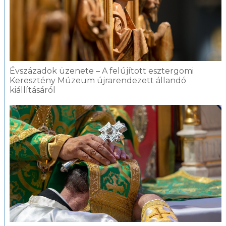
Évszázadok üzenete – A felújított esztergomi
Keresztény Múzeum újrarendezett állandó
kiállításáról