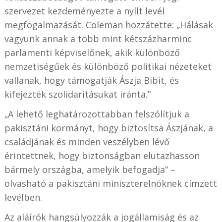
szervezet kezdeményezte a nyílt levél
megfogalmazását. Coleman hozzátette: „Hálásak
vagyunk annak a több mint kétszázharminc
parlamenti képviselőnek, akik különböző
nemzetiségűek és különböző politikai nézeteket
vallanak, hogy támogatják Ászja Bibit, és
kifejezték szolidaritásukat iránta.”
„A lehető leghatározottabban felszólítjuk a
pakisztáni kormányt, hogy biztosítsa Ászjának, a
családjának és minden veszélyben lévő
érintettnek, hogy biztonságban elutazhasson
bármely országba, amelyik befogadja” –
olvasható a pakisztáni miniszterelnöknek címzett
levélben.
Az aláírók hangsúlyozzák a jogállamiság és az