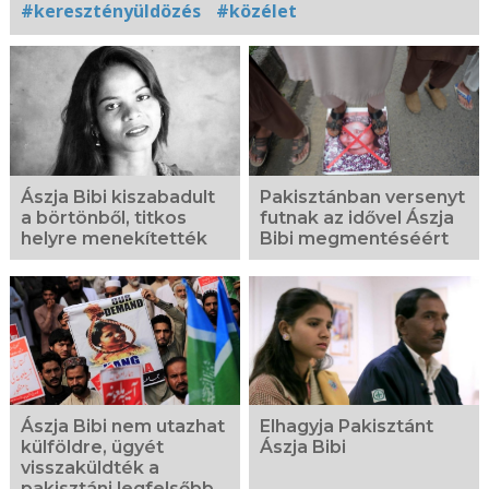
#keresztényüldözés
#közélet
Kapcsolódó
fotógaléria
Pakisztánban versenyt
Ászja Bibi kiszabadult
futnak az idővel Ászja
a börtönből, titkos
Bibi megmentéséért
helyre menekítették
Elhagyja Pakisztánt
Ászja Bibi nem utazhat
Ászja Bibi
külföldre, ügyét
visszaküldték a
pakisztáni legfelsőbb