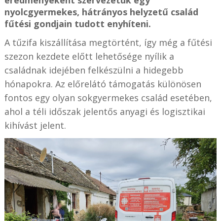
eredményeként szervezetük egy
nyolcgyermekes, hátrányos helyzetű család
fűtési gondjain tudott enyhíteni.
A tűzifa kiszállítása megtörtént, így még a fűtési
szezon kezdete előtt
lehetősége nyílik
a
családnak idejében felkészülni a hidegebb
hónapokra. Az előrelátó támogatás különösen
fontos egy olyan sokgyermekes család esetében,
ahol a téli időszak jelentős anyagi és logisztikai
kihívást jelent.