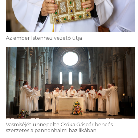
Az ember Istenhez vezető útja
Vasmiséjét ünnepelte Csóka Gáspár bencés
szerzetes a pannonhalmi bazilikában