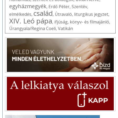
egyházmegyék
,
Erdő Péter
,
Szentév
,
család
elmélkedés
,
,
Útravaló
,
liturgikus jegyzet
,
XIV. Leó pápa
,
ifjúság
,
könyv- és filmajánló
,
Úrangyala/Regina Coeli
,
Vatikán