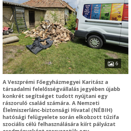
6
A Veszprémi Főegyházmegyei Karitász a
társadalmi felelősségvállalás jegyében újabb
konkrét segítséget tudott nyújtani egy
rászoruló család számára. A Nemzeti
Élelmiszerlánc-biztonsági Hivatal (NÉBIH)
hatósági felügyelete során elkobzott tűzifa
szociális célú felhasználására kiírt pályázat