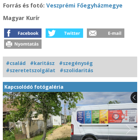
Forrás és f
otó:
Veszprémi Főegyházmegye
Magyar Kurír
#család
#karitász
#szegénység
#szeretetszolgálat
#szolidaritás
Kapcsolódó fotógaléria