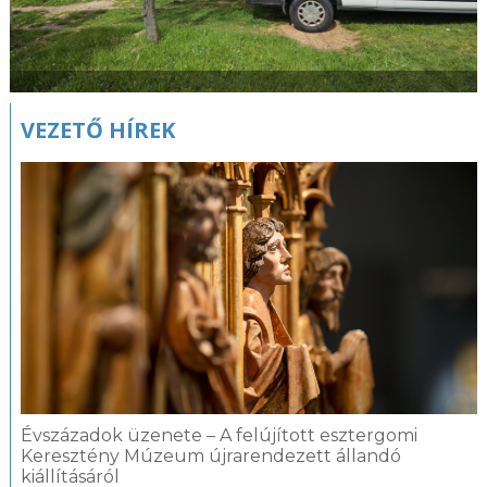
VEZETŐ HÍREK
Évszázadok üzenete – A felújított esztergomi
Keresztény Múzeum újrarendezett állandó
kiállításáról