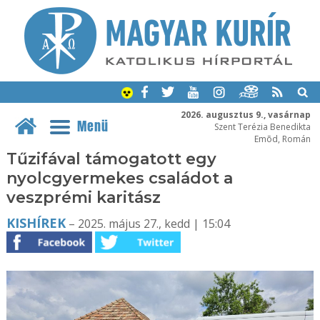
2026. augusztus 9., vasárnap
Menü
Szent Terézia Benedikta
Emõd, Román
Tűzifával támogatott egy
nyolcgyermekes családot a
veszprémi karitász
KISHÍREK
– 2025. május 27., kedd | 15:04