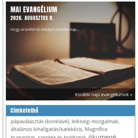
MAI EVANGÉLIUM
2026. AUGUSZTUS 9.
Hogy örömhírrel induljon minden nap...
Korábbi napi evangéliumok »
Címkefelhő
pápaválasztás (konklávé)
,
lelkiségi mozgalmak
,
általános kihallgatás/katekézis
,
Magnifica
ökumené
humanitas
,
szentek és boldogok
,
,