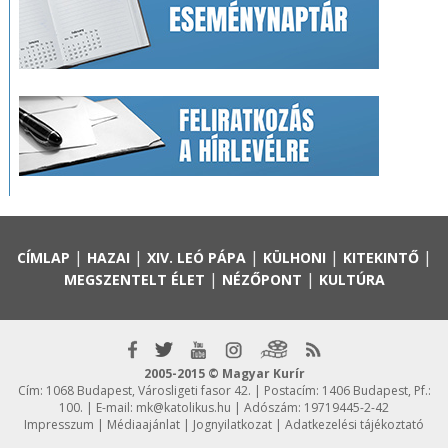
|
|
|
|
|
CÍMLAP
HAZAI
XIV. LEÓ PÁPA
KÜLHONI
KITEKINTŐ
|
|
MEGSZENTELT ÉLET
NÉZŐPONT
KULTÚRA
2005-2015 © Magyar Kurír
Cím: 1068 Budapest, Városligeti fasor 42. | Postacím: 1406 Budapest, Pf.:
100. | E-mail:
mk@katolikus.hu
| Adószám: 19719445-2-42
Impresszum
|
Médiaajánlat
|
Jognyilatkozat
|
Adatkezelési tájékoztató