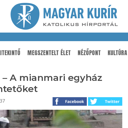
ITEKINTŐ
MEGSZENTELT ÉLET
NÉZŐPONT
KULTÚRA
 – A mianmari egyház
ntetőket
:37