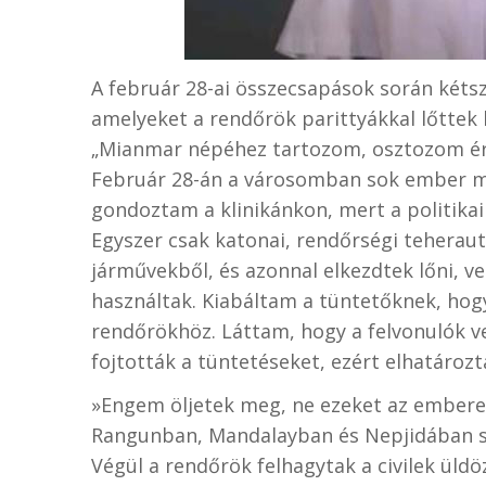
A február 28-ai összecsapások során kétsze
amelyeket a rendőrök parittyákkal lőttek 
„Mianmar népéhez tartozom, osztozom érz
Február 28-án a városomban sok ember me
gondoztam a klinikánkon, mert a politikai
Egyszer csak katonai, rendőrségi teheraut
járművekből, és azonnal elkezdtek lőni, v
használtak. Kiabáltam a tüntetőknek, hog
rendőrökhöz. Láttam, hogy a felvonulók 
fojtották a tüntetéseket, ezért elhatároz
»Engem öljetek meg, ne ezeket az ember
Rangunban, Mandalayban és Nepjidában so
Végül a rendőrök felhagytak a civilek ül