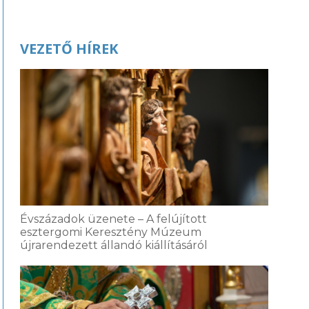
VEZETŐ HÍREK
Évszázadok üzenete – A felújított
esztergomi Keresztény Múzeum
újrarendezett állandó kiállításáról