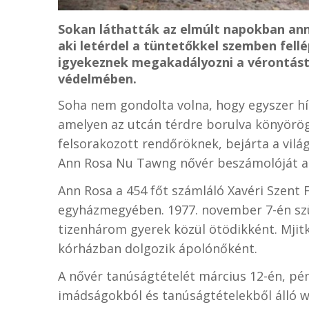
Sokan láthatták az elmúlt napokban an
aki letérdel a tüntetőkkel szemben fell
igyekeznek megakadályozni a vérontást,
védelmében.
Soha nem gondolta volna, hogy egyszer hír
amelyen az utcán térdre borulva könyörög
felsorakozott rendőröknek, bejárta a világ
Ann Rosa Nu Tawng nővér beszámolóját arr
Ann Rosa a 454 főt számláló Xavéri Szent
egyházmegyében. 1977. november 7-én szül
tizenhárom gyerek közül ötödikként. Mjitk
kórházban dolgozik ápolónőként.
A nővér tanúságtételét március 12-én, pé
imádságokból és tanúságtételekből álló w