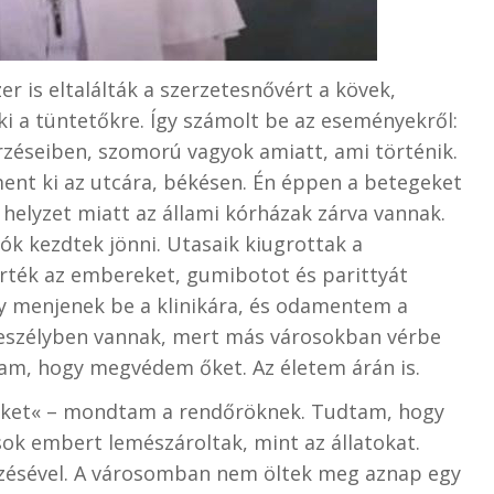
r is eltalálták a szerzetesnővért a kövek,
ki a tüntetőkre. Így számolt be az eseményekről:
éseiben, szomorú vagyok amiatt, ami történik.
nt ki az utcára, békésen. Én éppen a betegeket
 helyzet miatt az állami kórházak zárva vannak.
ók kezdtek jönni. Utasaik kiugrottak a
erték az embereket, gumibotot és parittyát
y menjenek be a klinikára, és odamentem a
veszélyben vannak, mert más városokban vérbe
tam, hogy megvédem őket. Az életem árán is.
eket« – mondtam a rendőröknek. Tudtam, hogy
k embert lemészároltak, mint az állatokat.
dözésével. A városomban nem öltek meg aznap egy