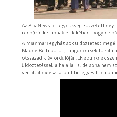
Az AsiaNews hírügynökség közzétett egy 
rendőrökkel annak érdekében, hogy ne bá
A mianmari egyház sok üldöztetést megélt
Maung Bo bíboros, ranguni érsek fogalmaz
ötszázadik évfordulóján: „Népünknek szem
üldöztetéssel, a halállal is, de soha nem 
vér által megszilárdult hit egyesít mindan