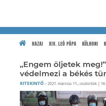
HAZAI
XIV. LEÓ PÁPA
KÜLHONI
K
„Engem öljetek meg!”
védelmezi a békés tü
KITEKINTŐ
– 2021. március 11., csütörtök | 16