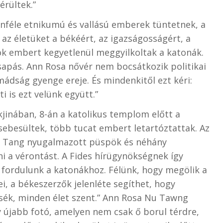
rültek.”
nféle etnikumú és vallású emberek tüntetnek, a
 az életüket a békéért, az igazságosságért, a
ok embert kegyetlenül meggyilkoltak a katonák.
sapás. Ann Rosa nővér nem bocsátkozik politikai
imádság gyenge ereje. És mindenkitől ezt kéri:
 is ezt velünk együtt.”
jinában, 8-án a katolikus templom előtt a
sebesültek, több tucat embert letartóztattak. Az
aw Tang nyugalmazott püspök és néhány
 a vérontást. A Fides hírügynökségnek így
rt fordulunk a katonákhoz. Félünk, hogy megölik a
ei, a békeszerzők jelenléte segíthet, hogy
tsék, minden élet szent.” Ann Rosa Nu Tawng
gy újabb fotó, amelyen nem csak ő borul térdre,