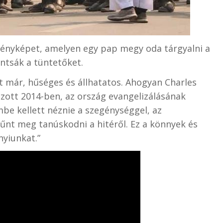
fényképet, amelyen egy pap megy oda tárgyalni a
ntsák a tüntetőket.
 már, hűséges és állhatatos. Ahogyan Charles
ott 2014-ben, az ország evangelizálásának
be kellett néznie a szegénységgel, az
szűnt meg tanúskodni a hitéről. Ez a könnyek és
nyiunkat.”