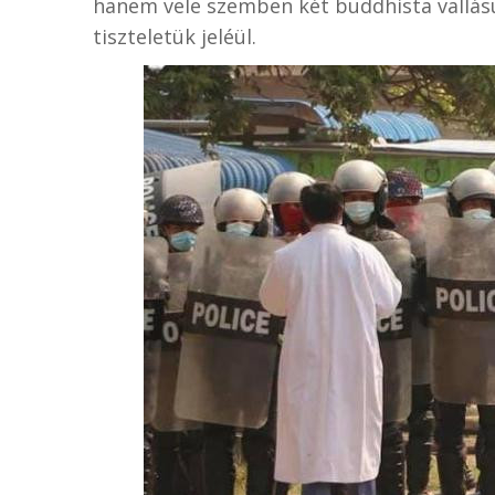
hanem vele szemben két buddhista vallású 
tiszteletük jeléül.