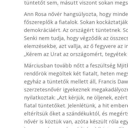
tüntetőt sem, másutt viszont sokan megsé
Ann Rosa nővér hangsúlyozta, hogy minde
főszereplők a fiatalok. Sokan kockáztatják
demokráciáért. Az országért tüntetnek. S
Senki nem tudja, hogy végződik az összec
elemzésekbe, azt vallja, az ő fegyvere az 
„Kérem az Urat az országomért, tegyétek ti
Márciusban tovább nőtt a feszültség Mjitk
rendőrök megöltek két fiatalt, heten meg
egyház a tüntetők mellett áll, Francis D
szerzetesnővér igyekeznek megakadályozni
nyilatkoztak: „Azt kérjük, ne öljenek, ezé
fiatal tüntetőket. Jelenlétünk, a hit ember
eltérítsük őket a szándékuktól, és megér
nővér is köztük van, azóta készült róla e