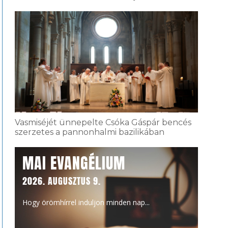
Vasmiséjét ünnepelte Csóka Gáspár bencés
szerzetes a pannonhalmi bazilikában
MAI EVANGÉLIUM
2026. AUGUSZTUS 9.
Hogy örömhírrel induljon minden nap...