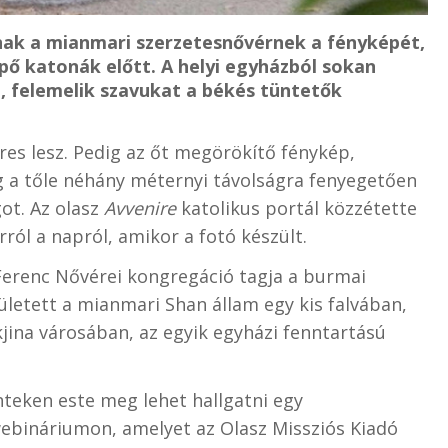
nak a mianmari szerzetesnővérnek a fényképét,
épő katonák előtt. A helyi egyházból sokan
 felemelik szavukat a békés tüntetők
es lesz. Pedig az őt megörökítő fénykép,
 a tőle néhány méternyi távolságra fenyegetően
ot. Az olasz
Avvenire
katolikus portál közzétette
ól a napról, amikor a fotó készült.
 Ferenc Nővérei kongregáció tagja a burmai
etett a mianmari Shan állam egy kis falvában,
jina városában, az egyik egyházi fenntartású
nteken este meg lehet hallgatni egy
ebináriumon, amelyet az Olasz Missziós Kiadó