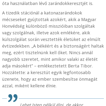
óta használatban lévő zarándokkeresztjét is.
A tizedik stációnál a katonazarándokok
mécseseket gyújtottak azokért, akik a Magyar
Honvédség különböző misszióiban szolgáltak
vagy szolgálnak, illetve azok emlékére, akik
külszolgálat során vesztették életüket az elmúlt
évtizedekben. „A békéért és a biztonságért haltak
meg, ezért tisztelnünk kell őket. Nincs annál
nagyobb szeretet, mint amikor valaki az életét
adja másokért” – emlékeztetett Berta Tibor.
Hozzátette: a keresztút egyik legfontosabb
üzenete, hogy az ember szembesítse önmagát
azzal, miként kellene élnie.
Lehet Isten nélkül élni, de akkor