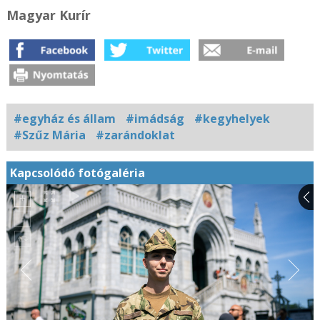
Magyar Kurír
#egyház és állam
#imádság
#kegyhelyek
#Szűz Mária
#zarándoklat
Kapcsolódó fotógaléria