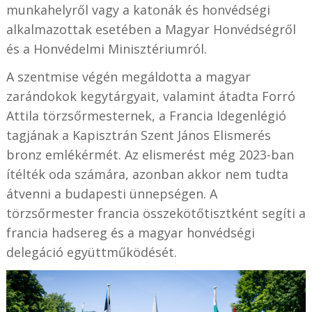
munkahelyről vagy a katonák és honvédségi
alkalmazottak esetében a Magyar Honvédségről
és a Honvédelmi Minisztériumról.
A szentmise végén megáldotta a magyar
zarándokok kegytárgyait, valamint átadta Forró
Attila törzsőrmesternek, a Francia Idegenlégió
tagjának a Kapisztrán Szent János Elismerés
bronz emlékérmét. Az elismerést még 2023-ban
ítélték oda számára, azonban akkor nem tudta
átvenni a budapesti ünnepségen. A
törzsőrmester francia összekötőtisztként segíti a
francia hadsereg és a magyar honvédségi
delegáció együttműködését.