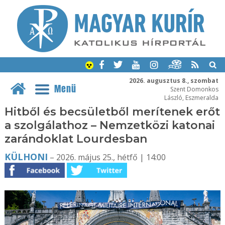
2026. augusztus 8., szombat
Menü
Szent Domonkos
László, Eszmeralda
Hitből és becsületből merítenek erőt
a szolgálathoz – Nemzetközi katonai
zarándoklat Lourdesban
KÜLHONI
– 2026. május 25., hétfő | 14:00