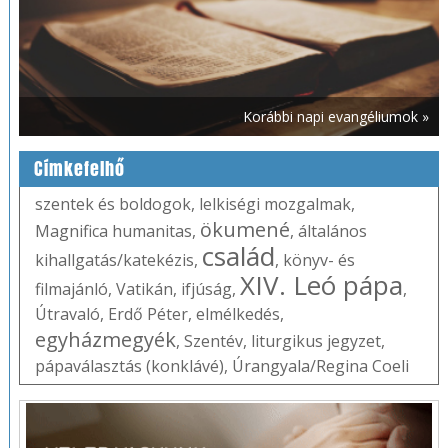
Korábbi napi evangéliumok »
Címkefelhő
szentek és boldogok
,
lelkiségi mozgalmak
,
ökumené
Magnifica humanitas
,
,
általános
család
kihallgatás/katekézis
,
,
könyv- és
XIV. Leó pápa
filmajánló
,
Vatikán
,
ifjúság
,
,
Útravaló
,
Erdő Péter
,
elmélkedés
,
egyházmegyék
,
Szentév
,
liturgikus jegyzet
,
pápaválasztás (konklávé)
,
Úrangyala/Regina Coeli