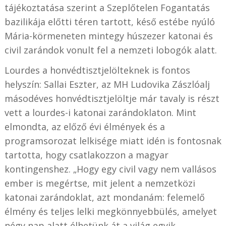
tájékoztatása szerint a Szeplőtelen Fogantatás
bazilikája előtti téren tartott, késő estébe nyúló
Mária-körmeneten mintegy húszezer katonai és
civil zarándok vonult fel a nemzeti lobogók alatt.
Lourdes a honvédtisztjelölteknek is fontos
helyszín
:
Sallai Eszter, az MH Ludovika Zászlóalj
másodéves honvédtisztjelöltje már tavaly is részt
vett a lourdes-i katonai zarándoklaton. Mint
elmondta, az előző évi élmények és a
programsorozat lelkisége miatt idén is fontosnak
tartotta, hogy csatlakozzon a magyar
kontingenshez. „Hogy egy civil vagy nem vallásos
ember is megértse, mit jelent a nemzetközi
katonai zarándoklat, azt mondanám: felemelő
élmény és teljes lelki megkönnyebbülés, amelyet
négy nap alatt élhetünk át a világ egyik