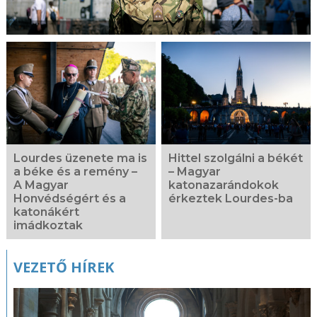
Lourdes üzenete ma is
Hittel szolgálni a békét
a béke és a remény –
– Magyar
A Magyar
katonazarándokok
Honvédségért és a
érkeztek Lourdes-ba
katonákért
imádkoztak
VEZETŐ HÍREK