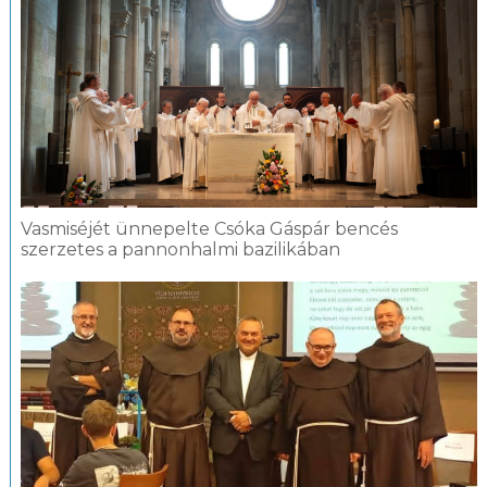
Vasmiséjét ünnepelte Csóka Gáspár bencés
szerzetes a pannonhalmi bazilikában