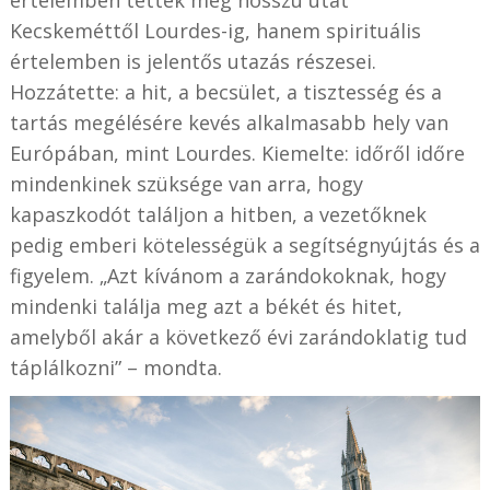
értelemben tettek meg hosszú utat
Kecskeméttől Lourdes-ig, hanem spirituális
értelemben is jelentős utazás részesei.
Hozzátette: a hit, a becsület, a tisztesség és a
tartás megélésére kevés alkalmasabb hely van
Európában, mint Lourdes. Kiemelte: időről időre
mindenkinek szüksége van arra, hogy
kapaszkodót találjon a hitben, a vezetőknek
pedig emberi kötelességük a segítségnyújtás és a
figyelem. „Azt kívánom a zarándokoknak, hogy
mindenki találja meg azt a békét és hitet,
amelyből akár a következő évi zarándoklatig tud
táplálkozni” – mondta.