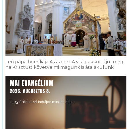
Leó pápa homíliája Assisiben: A világ akkor újul meg,
ha Krisztust követve mi magunk is átalakulunk
MAI EVANGÉLIUM
2026. AUGUSZTUS 8.
Hogy örömhírrel induljon minden nap...