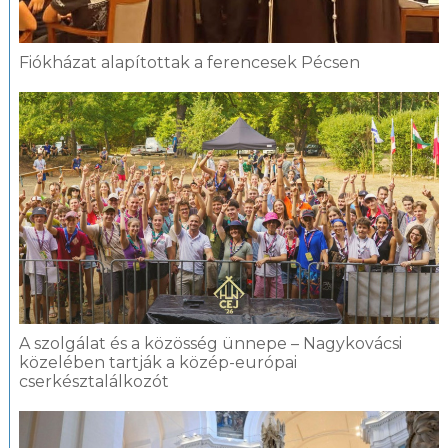
Fiókházat alapítottak a ferencesek Pécsen
A szolgálat és a közösség ünnepe – Nagykovácsi
közelében tartják a közép-európai
cserkésztalálkozót