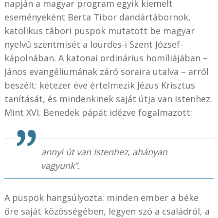
napján a magyar program egyik kiemelt
eseményeként Berta Tibor dandártábornok,
katolikus tábori püspök mutatott be magyar
nyelvű szentmisét a lourdes-i Szent József-
kápolnában. A katonai ordinárius homíliájában –
János evangéliumának záró soraira utalva – arról
beszélt: kétezer éve értelmezik Jézus Krisztus
tanítását, és mindenkinek saját útja van Istenhez.
Mint XVI. Benedek pápát idézve fogalmazott:
annyi út van Istenhez, ahányan
vagyunk”.
A püspök hangsúlyozta: minden ember a béke
őre saját közösségében, legyen szó a családról, a