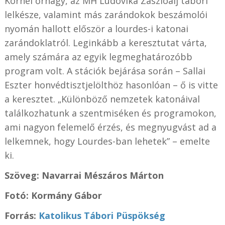
Kornél őrnagy, az MH Ludovika Zászlóalj tábori
lelkésze, valamint más zarándokok beszámolói
nyomán hallott először a lourdes-i katonai
zarándoklatról. Leginkább a keresztutat várta,
amely számára az egyik legmeghatározóbb
program volt. A stációk bejárása során – Sallai
Eszter honvédtisztjelölthöz hasonlóan – ő is vitte
a keresztet. „Különböző nemzetek katonáival
találkozhatunk a szentmiséken és programokon,
ami nagyon felemelő érzés, és megnyugvást ad a
lelkemnek, hogy Lourdes-ban lehetek” – emelte
ki.
Szöveg: Navarrai Mészáros Márton
Fotó: Kormány Gábor
Forrás:
Katolikus Tábori Püspökség