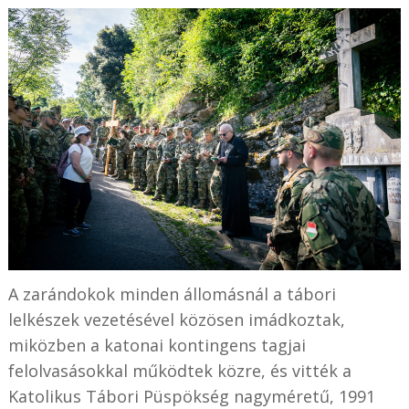
A zarándokok minden állomásnál a tábori
lelkészek vezetésével közösen imádkoztak,
miközben a katonai kontingens tagjai
felolvasásokkal működtek közre, és vitték a
Katolikus Tábori Püspökség nagyméretű, 1991