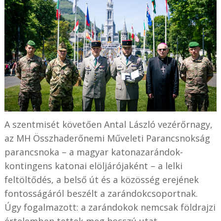
A szentmisét követően Antal László vezérőrnagy,
az MH Összhaderőnemi Műveleti Parancsnokság
parancsnoka – a magyar katonazarándok-
kontingens katonai elöljárójaként – a lelki
feltöltődés, a belső út és a közösség erejének
fontosságáról beszélt a zarándokcsoportnak.
Úgy fogalmazott: a zarándokok nemcsak földrajzi