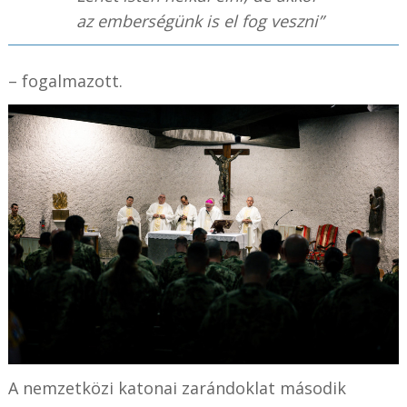
az emberségünk is el fog veszni”
– fogalmazott.
A nemzetközi katonai zarándoklat második