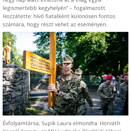
legismertebb kegyhelyén” – fogalmazott.
Hozzátette: hívő fiatalként különösen fontos
számára, hogy részt vehet az eseményen.
Évfolyamtársa, Supik Laura elmondta: Horváth