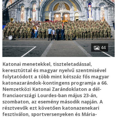
44
Katonai menetekkel, tiszteletadással,
keresztúttal és magyar nyelvű szentmisével
folytatódott a több mint kétszáz fős magyar
katonazarándok-kontingens programja a 66.
Nemzetközi Katonai Zarándoklaton a dél-
franciaországi Lourdes-ban május 23-án,
szombaton, az esemény második napján. A
résztvevők ezt követően katonazenekari
fesztiválon, sportversenyeken és Mária-