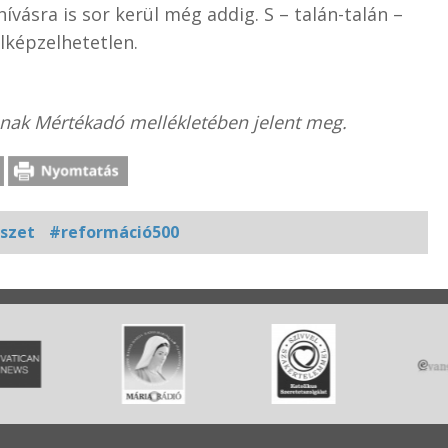
ásra is sor kerül még addig. S – talán-talán –
lképzelhetetlen.
mának Mértékadó mellékletében jelent meg.
szet
#reformáció500