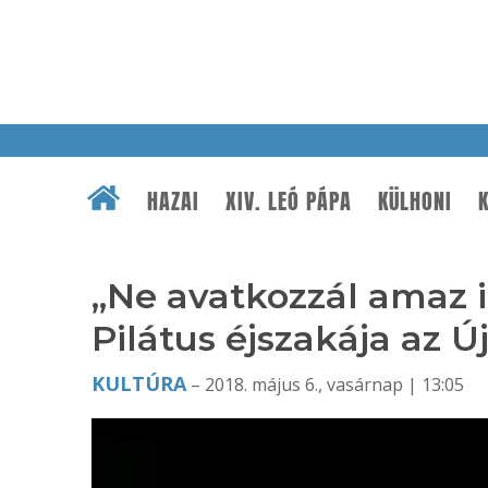
HAZAI
XIV. LEÓ PÁPA
KÜLHONI
K
„Ne avatkozzál amaz 
Pilátus éjszakája az 
KULTÚRA
– 2018. május 6., vasárnap | 13:05