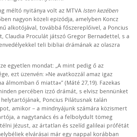
ang méltó nyitánya volt az MTVA
Isten kezében
őben nagyon közeli epizódja, amelyben Koncz
mű alkotójával, továbbá főszereplőivel, a Poncius
ét, Claudia Proculát játszó Gregor Bernadettel, s a
zenvedélyekkel teli bibliai drámának az olaszra
sze egyetlen mondat: „A mint pedig ő az
sége, ezt üzenvén: »Ne avatkozzál amaz igaz
a álmomban ő miatta«” (Máté 27,19). Fazekas
 minden percében izzó drámát, s elvisz bennünket
 helytartójának, Poncius Pilátusnak talán
apot, amikor – a mindnyájunk számára közismert
artója, a nagytanács és a felbolydult tömeg
ni Jézust, az ártatlan és szelíd galileai prófétát
 helybéliek elvárásai már egy nappal korábban