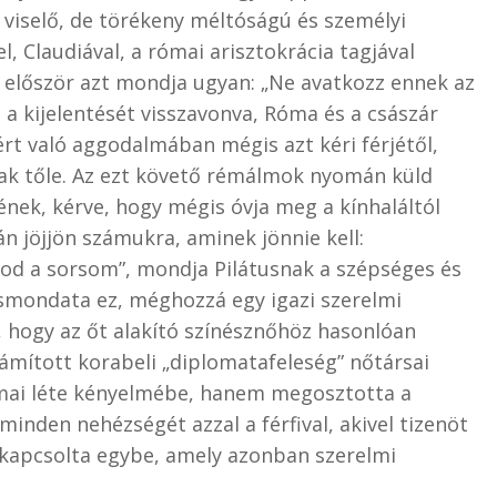
t viselő, de törékeny méltóságú és személyi
l, Claudiával, a római arisztokrácia tagjával
ég először azt mondja ugyan: „Ne avatkozz ennek az
 a kijelentését visszavonva, Róma és a császár
ért való aggodalmában mégis azt kéri férjétől,
nak tőle. Az ezt követő rémálmok nyomán küld
nek, kérve, hogy mégis óvja meg a kínhaláltól
án jöjjön számukra, aminek jönnie kell:
sod a sorsom”, mondja Pilátusnak a szépséges és
csmondata ez, méghozzá egy igazi szerelmi
, hogy az őt alakító színésznőhöz hasonlóan
zámított korabeli „diplomatafeleség” nőtársai
ómai léte kényelmébe, hanem megosztotta a
inden nehézségét azzal a férfival, akivel tizenöt
kapcsolta egybe, amely azonban szerelmi