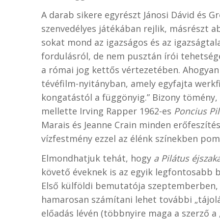
A darab sikere egyrészt Jánosi Dávid és G
szenvedélyes játékában rejlik, másrészt 
sokat mond az igazságos és az igazságtalan 
fordulásról, de nem pusztán írói tehetsé
a római jog kettős vértezetében. Ahogya
tévéfilm-nyitányban, amely egyfajta werkf
kongatástól a függönyig.” Bizony tömény, 
mellette Irving Rapper 1962-es
Poncius Pi
Marais és Jeanne Crain minden erőfeszítés
vízfestmény ezzel az élénk színekben pom
Elmondhatjuk tehát, hogy
a Pilátus éjszak
követő éveknek is az egyik legfontosabb 
Első külföldi bemutatója szeptemberben, 
hamarosan számítani lehet további „tájolá
előadás lévén (többnyire maga a szerző a „