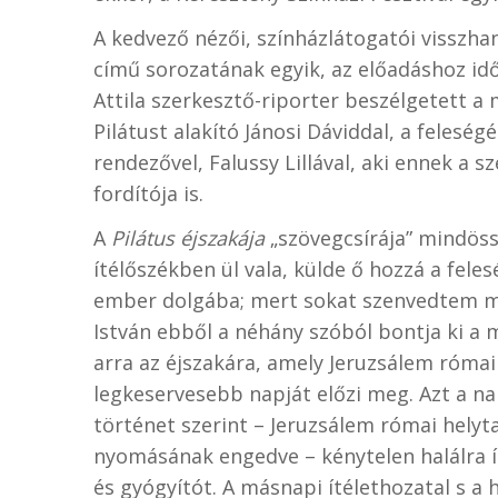
A kedvező nézői, színházlátogatói visszh
című sorozatának egyik, az előadáshoz id
Attila szerkesztő-riporter beszélgetett a 
Pilátust alakító Jánosi Dáviddal, a feleség
rendezővel, Falussy Lillával, aki ennek a s
fordítója is.
A
Pilátus éjszakája
„szövegcsírája” mindös
ítélőszékben ül vala, külde ő hozzá a fele
ember dolgába; mert sokat szenvedtem m
István ebből a néhány szóból bontja ki a
arra az éjszakára, amely Jeruzsálem római
legkeservesebb napját előzi meg. Azt a n
történet szerint – Jeruzsálem római helyt
nyomásának engedve – kénytelen halálra ítél
és gyógyítót. A másnapi ítélethozatal s a