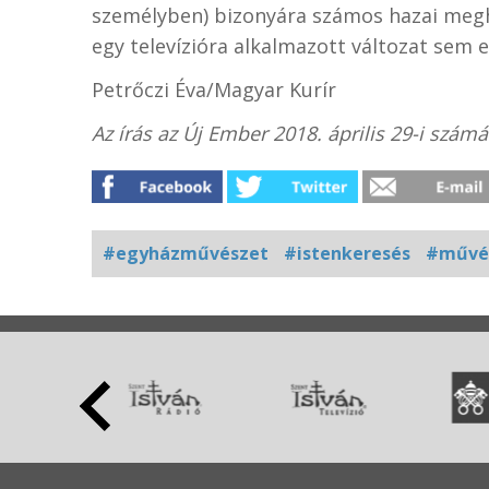
személyben) bizonyára számos hazai meghív
egy televízióra alkalmazott változat sem e
Petrőczi Éva/Magyar Kurír
Az írás az Új Ember 2018. április 29-i szá
#egyházművészet
#istenkeresés
#művé
Kapcsolódó
fotógaléria