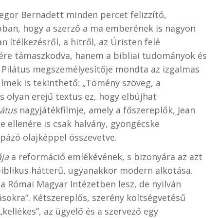
regor Bernadett minden percet felizzító,
abban, hogy a szerző a ma emberének is nagyon
ítélkezésről, a hitről, az Úristen felé
gére támaszkodva, hanem a bibliai tudományok és
n Pilátus megszemélyesítője mondta az izgalmas
ilmek is tekinthető: „Tömény szöveg, a
s olyan erejű textus ez, hogy elbújhat
látus
nagyjátékfilmje, amely a főszereplők, Jean
e ellenére is csak halvány, gyöngécske
pázó olajképpel összevetve.
ája
a reformáció emlékévének, s bizonyára az azt
biblikus hátterű, ugyanakkor modern alkotása.
a Római Magyar Intézetben lesz, de nyilván
sokra”. Kétszereplős, szerény költségvetésű
kellékes”, az ügyelő és a szervező egy