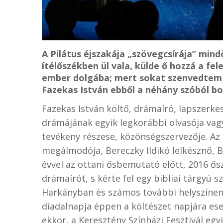
A Pilátus éjszakája „szövegcsírája” min
ítélőszékben ül vala, külde ő hozzá a fe
ember dolgába; mert sokat szenvedtem 
Fazekas István ebből a néhány szóból bo
Fazekas István költő, drámaíró, lapszerke
drámájának egyik legkorábbi olvasója vag
tevékeny részese, közönségszervezője. A
megálmodója, Bereczky Ildikó lelkésznő, B
évvel az ottani ősbemutató előtt, 2016 
drámaírót, s kérte fel egy bibliai tárgyú
Harkányban és számos további helyszínen 
diadalnapja éppen a költészet napjára es
ekkor, a Keresztény Színházi Fesztivál eg