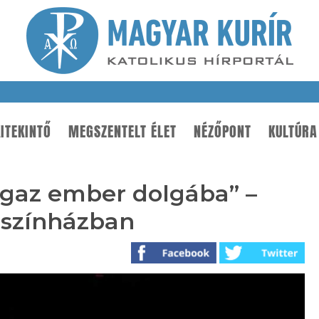
ITEKINTŐ
MEGSZENTELT ÉLET
NÉZŐPONT
KULTÚRA
igaz ember dolgába” –
Újszínházban