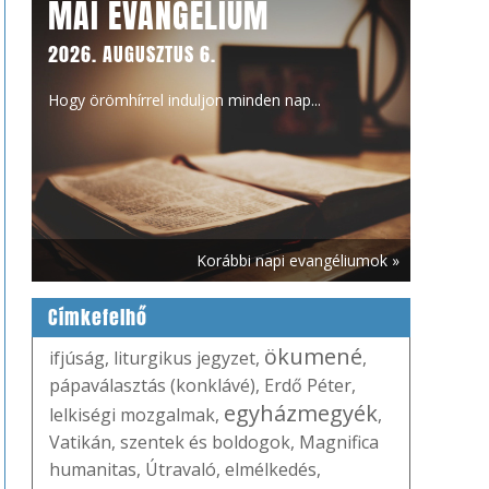
MAI EVANGÉLIUM
2026. AUGUSZTUS 6.
Hogy örömhírrel induljon minden nap...
Korábbi napi evangéliumok »
Címkefelhő
ökumené
ifjúság
,
liturgikus jegyzet
,
,
pápaválasztás (konklávé)
,
Erdő Péter
,
egyházmegyék
lelkiségi mozgalmak
,
,
Vatikán
,
szentek és boldogok
,
Magnifica
humanitas
,
Útravaló
,
elmélkedés
,