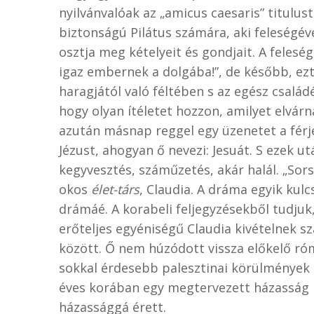
nyilvánvalóak az „amicus caesaris” titulus
biztonságú Pilátus számára, aki feleségéve
osztja meg kételyeit és gondjait. A feles
igaz embernek a dolgába!”, de később, ezt
haragjától való féltében s az egész család
hogy olyan ítéletet hozzon, amilyet elvár
azután másnap reggel egy üzenetet a férjé
Jézust, ahogyan ő nevezi: Jesuát. S ezek ut
kegyvesztés, száműzetés, akár halál. „Sor
okos
élet-társ
, Claudia. A dráma egyik kul
drámáé. A korabeli feljegyzésekből tudjuk
erőteljes egyéniségű Claudia kivételnek s
között. Ő nem húzódott vissza előkelő r
sokkal érdesebb palesztinai körülmények m
éves korában egy megtervezett házasság 
házassággá érett.