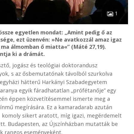
1
dössze egyetlen mondat: „Amint pedig ő az
lesége, ezt üzenvén: »Ne avatkozzál amaz igaz
ma álmomban ő miatta«” (Máté 27,19).
ntja ki a drámát.
sztő, jogász és teológiai doktorandusz
yok, s az ősbemutatónak távolból szurkolva
z egyházi hátterű Harkányi Szabadegyetem
aranya egyik fáradhatatlan „prófétanője” egy
őszén éppen közvetítésemmel ismerte meg a
 színmű megírására. Ez a kamaradarab azután
komoly sikert aratott, míg igazi, megérdemelt
ett. Budapesten, az Újszínházban mutatták be
yik rangos eseményeként.