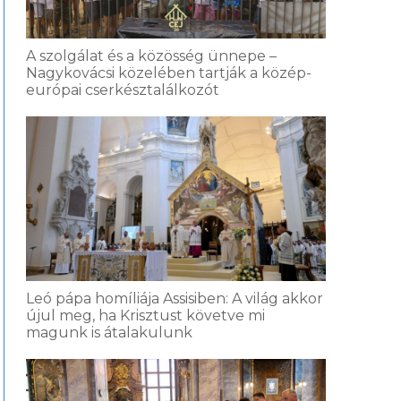
A szolgálat és a közösség ünnepe –
Nagykovácsi közelében tartják a közép-
európai cserkésztalálkozót
Leó pápa homíliája Assisiben: A világ akkor
újul meg, ha Krisztust követve mi
magunk is átalakulunk