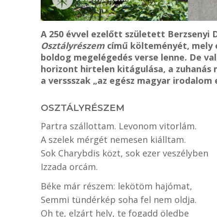
A 250 évvel ezelőtt született Berzsenyi 
Osztályrészem
című költeményét, mely e
boldog megelégedés verse lenne. De való
horizont hirtelen kitágulása, a zuhanás
a verssszak „az egész magyar irodalom e
OSZTÁLYRÉSZEM
Partra szállottam. Levonom vitorlám.
A szelek mérgét nemesen kiálltam.
Sok Charybdis közt, sok ezer veszélyben
Izzada orcám.
Béke már részem: lekötöm hajómat,
Semmi tündérkép soha fel nem oldja.
Oh te, elzárt hely, te fogadd öledbe