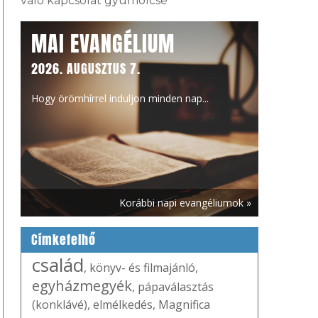
való kapcsolat gyümölcse
MAI EVANGÉLIUM
2026. AUGUSZTUS 7.
Hogy örömhírrel induljon minden nap...
Korábbi napi evangéliumok »
Címkefelhő
család
,
könyv- és filmajánló
,
egyházmegyék
,
pápaválasztás
(konklávé)
,
elmélkedés
,
Magnifica