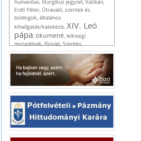
humanitas
,
liturgikus jegyzet
,
Vatikán
,
Erdő Péter
,
Útravaló
,
szentek és
boldogok
,
általános
XIV. Leó
kihallgatás/katekézis
,
pápa
ökumené
,
,
lelkiségi
mozgalmak
,
ifjúság
,
Szentév
,
Úrangyala/Regina Coeli