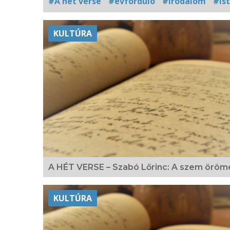
#A hét verse
#évforduló
#irodalom
#is
Kapcsolódó
KULTÚRA
fotógaléria
A HÉT VERSE – Szabó Lőrinc: A szem öröm
KULTÚRA