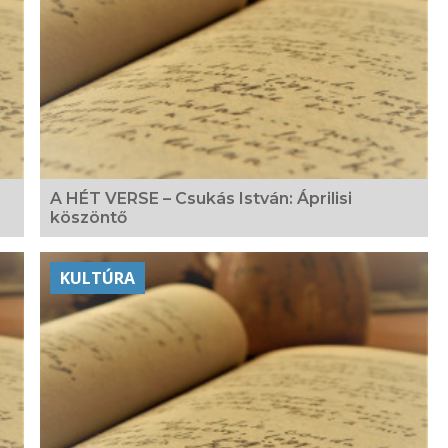
A HÉT VERSE – Csukás István: Áprilisi
köszöntő
KULTÚRA