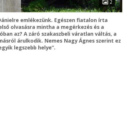
2
Dánielre emlékezünk. Egészen fiatalon írta
lső olvasásra mintha a megérkezés és a
ban az? A záró szakaszbeli váratlan váltás, a
 másról árulkodik. Nemes Nagy Ágnes szerint ez
gyik legszebb helye”.