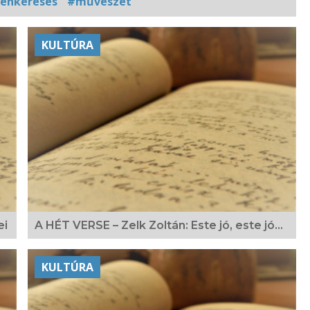
tenkeresés
#művészet
KULTÚRA
ei
A HÉT VERSE – Zelk Zoltán: Este jó, este jó…
KULTÚRA