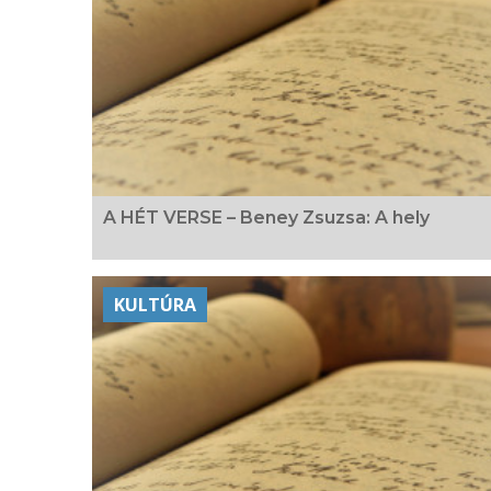
A HÉT VERSE – Beney Zsuzsa: A hely
KULTÚRA