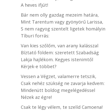
A heves ifjút!
Bár nem olly gazdag mezeim határa,
Mint Tarentum vagy gyönyörű Larissa,
S nem ragyog szentelt ligetek homályin
Tíburi forrás:
Van kies szőlőm, van arany kalásszal
Bíztató földem: szeretett Szabadság
Lakja hajlékom. Kegyes istenimtől
Kérjek-e többet?
Vessen a Végzet, valamerre tetszik,
Csak nehéz szükség ne zavarja kedvem:
Mindenütt boldog megelégedéssel
Nézek az égre!
Csak te légy vélem, te szelíd Camoena!