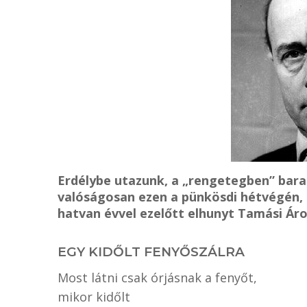
Erdélybe utazunk, a „rengetegben” bara
valóságosan ezen a pünkösdi hétvégén, h
hatvan évvel ezelőtt elhunyt Tamási Á
EGY KIDŐLT FENYŐSZÁLRA
Most látni csak órjásnak a fenyőt,
mikor kidőlt