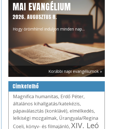
MAI EVANGÉLIUM
2026. AUGUSZTUS 8.
Hogy örömhírrel induljon minden nap...
Korábbi napi evangéliumok »
Címkefelhő
Magnifica humanitas
,
Erdő Péter
,
általános kihallgatás/katekézis
,
pápaválasztás (konklávé)
,
elmélkedés
,
lelkiségi mozgalmak
,
Úrangyala/Regina
XIV. Leó
Coeli
,
könyv- és filmajánló
,