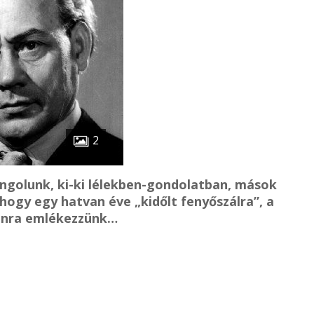
2
ngolunk, ki-ki lélekben-gondolatban, mások
ogy egy hatvan éve „kidőlt fenyőszálra”, a
ronra emlékezzünk…