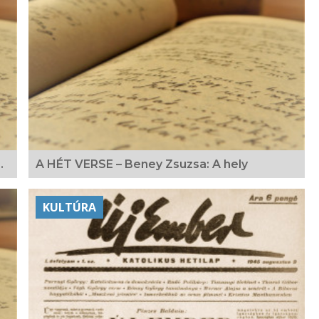
…
A HÉT VERSE – Beney Zsuzsa: A hely
KULTÚRA