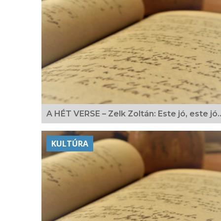
A HÉT VERSE – Zelk Zoltán: Este jó, este jó
KULTÚRA