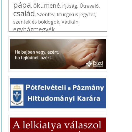
pápa
ökumené
,
,
ifjúság
,
Útravaló
,
család
,
Szentév
,
liturgikus jegyzet
,
szentek és boldogok
,
Vatikán
,
egyházmegyék