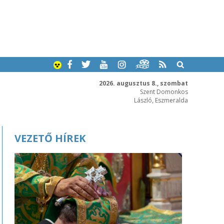
2026. augusztus 8., szombat
Szent Domonkos
László, Eszmeralda
VEZETŐ HÍREK