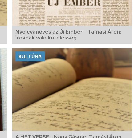
Nyolcvanéves az Új Ember – Tamási Áron:
Íróknak való kötelesség
KULTÚRA
A HÉT VERSE – Nagy Gáspár: Tamási Áron