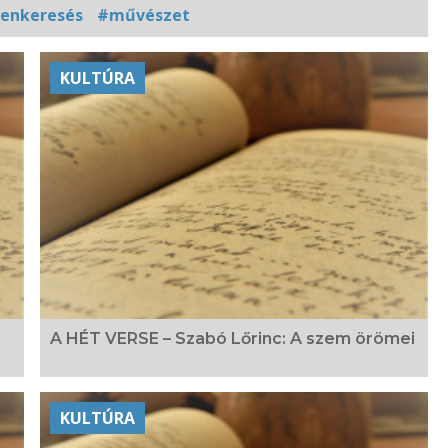
tenkeresés
#művészet
KULTÚRA
A HÉT VERSE – Szabó Lőrinc: A szem örömei
KULTÚRA