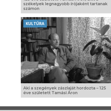
székelyek legnagyobb írójaként tartanak
számon
KULTÚRA
Aki a szegények zászlaját hordozta – 125
éve született Tamási Áron