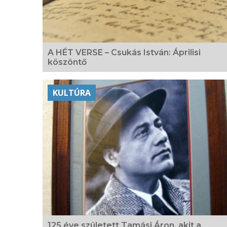
A HÉT VERSE – Csukás István: Áprilisi
köszöntő
KULTÚRA
125 éve született Tamási Áron, akit a