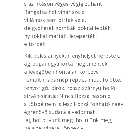
s az irtáson véges-végig zuhant.
Rángatta hét vihar szele,
villámok sem bírtak vele,
de gyökerét gombák bokrai lepték,
nyirokkal marták, leteperték,
e törpék.
Kik bölcs árnyékán enyhelyet kerestek,
ág-bogain gyakorta megpihentek,
a levegőben hontalan körözve
rémült madárnép repdes most fölötte;
fenyőrigó, pirók, rossz-szárnyu holló
sírván-siratja: Nincs Hozzá hasonló
s többé nem is lesz Hozzá fogható nagy
égrenövő sudara a vadonnak,
jaj, hol buvunk meg, hol ülünk meg,
ha a tél viharai jönnek –