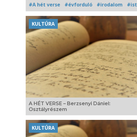
#A hét verse
#évforduló
#irodalom
#is
Kapcsolódó
KULTÚRA
fotógaléria
A HÉT VERSE – Berzsenyi Dániel:
Osztályrészem
KULTÚRA