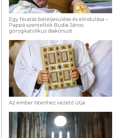
Egy hivatás beteljesülése és elindulása –
Pappá szentelték Budai János
görögkatolikus diakónust
Az ember Istenhez vezető útja