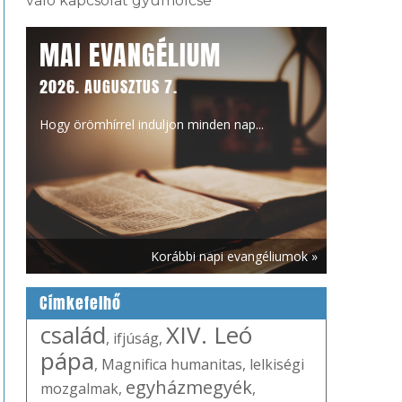
való kapcsolat gyümölcse
MAI EVANGÉLIUM
2026. AUGUSZTUS 7.
Hogy örömhírrel induljon minden nap...
Korábbi napi evangéliumok »
Címkefelhő
család
XIV. Leó
,
ifjúság
,
pápa
,
Magnifica humanitas
,
lelkiségi
egyházmegyék
mozgalmak
,
,