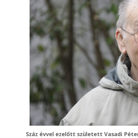
Száz évvel ezelőtt született Vasadi Péte