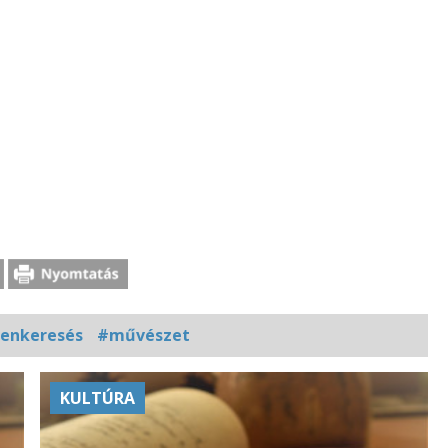
tenkeresés
#művészet
KULTÚRA