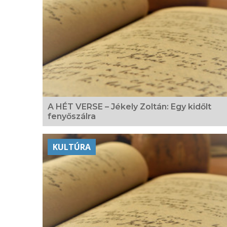
A HÉT VERSE – Jékely Zoltán: Egy kidőlt
fenyőszálra
KULTÚRA