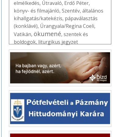
elmélkedés
,
Útravaló
,
Erdő Péter
,
könyv- és filmajánló
,
Szentév
,
általános
kihallgatás/katekézis
,
pápaválasztás
(konklávé)
,
Úrangyala/Regina Coeli
,
ökumené
Vatikán
,
,
szentek és
boldogok
,
liturgikus jegyzet