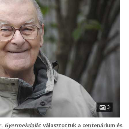
3
r.
Gyermekdal
át választottuk a centenárium és