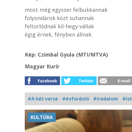
most még egyszer felbukkannak
folyondárok közt suhannak
feltorlódnak kő-hegy-vállak
égig érnek, fényben állnak
Kép: Czimbal Gyula (MTI/MTVA)
Magyar Kurír
#A hét verse
#évforduló
#irodalom
#is
Kapcsolódó
KULTÚRA
fotógaléria