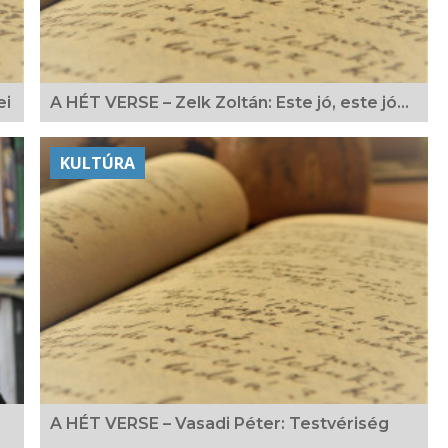
ei
A HÉT VERSE – Zelk Zoltán: Este jó, este jó…
KULTÚRA
A HÉT VERSE – Vasadi Péter: Testvériség