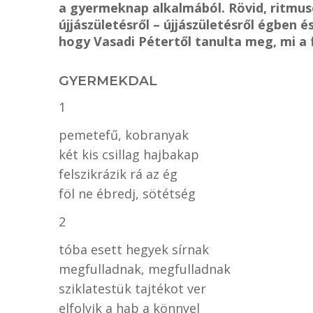
a gyermeknap alkalmából. Rövid, ritmusos
újjászületésről – újjászületésről égben é
hogy Vasadi Pétertől tanulta meg, mi a 
GYERMEKDAL
1
pemetefű, kobranyak
két kis csillag hajbakap
felszikrázik rá az ég
föl ne ébredj, sötétség
2
tóba esett hegyek sírnak
megfulladnak, megfulladnak
sziklatestük tajtékot ver
elfolyik a hab a könnyel