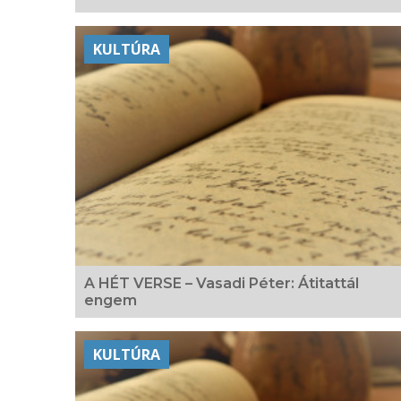
KULTÚRA
A HÉT VERSE – Vasadi Péter: Átitattál
engem
KULTÚRA