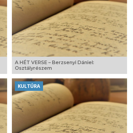
A HÉT VERSE – Berzsenyi Dániel:
Osztályrészem
KULTÚRA