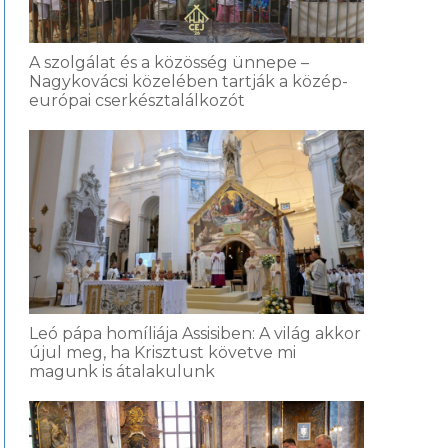
A szolgálat és a közösség ünnepe –
Nagykovácsi közelében tartják a közép-
európai cserkésztalálkozót
Leó pápa homíliája Assisiben: A világ akkor
újul meg, ha Krisztust követve mi
magunk is átalakulunk