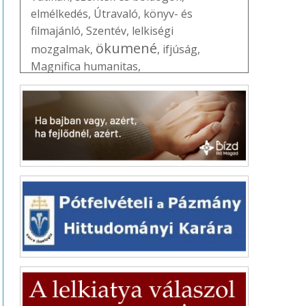
elmélkedés
,
Útravaló
,
könyv- és
filmajánló
,
Szentév
,
lelkiségi
ökumené
mozgalmak
,
,
ifjúság
,
Magnifica humanitas
,
egyházmegyék