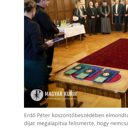
Erdő Péter köszöntőbeszédében elmondta,
díjat megalapítva felismerte, hogy nemcs