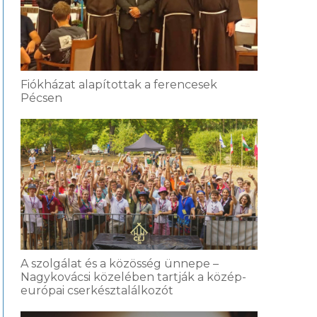
Fiókházat alapítottak a ferencesek
Pécsen
A szolgálat és a közösség ünnepe –
Nagykovácsi közelében tartják a közép-
európai cserkésztalálkozót