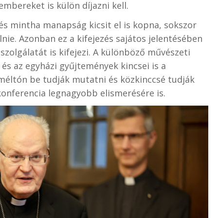
embereket is külön díjazni kell.
és mintha manapság kicsit el is kopna, sokszor
lnie. Azonban ez a kifejezés sajátos jelentésében
 szolgálatát is kifejezi. A különböző művészeti
és az egyházi gyűjtemények kincsei is a
 méltón be tudják mutatni és közkinccsé tudják
konferencia legnagyobb elismerésére is.