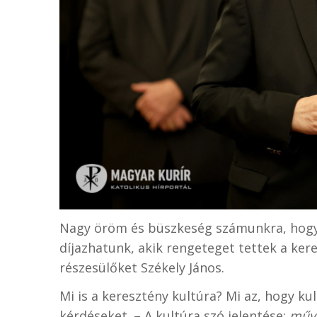
Nagy öröm és büszkeség számunkra, hogy 
díjazhatunk, akik rengeteget tettek a ker
részesülőket Székely János.
Mi is a keresztény kultúra? Mi az, hogy kul
kérdéseket. – A kultúra szó jelentése:
műve