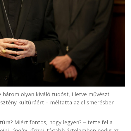
három olyan kiváló tudóst, illetve művészt
esztény kultúráért – méltatta az elismerésben
túra? Miért fontos, hogy legyen? – tette fel a
lni, ápolni, őrizni,
tágabb értelemben pedig az,