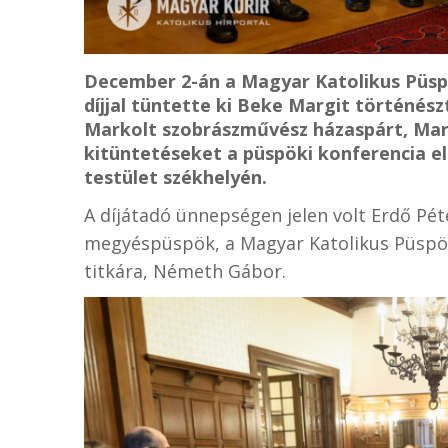
December 2-án a Magyar Katolikus Püspö
díjjal tüntette ki Beke Margit történész
Markolt szobrászművész házaspárt, Mar
kitüntetéseket a püspöki konferencia el
testület székhelyén.
A díjátadó ünnepségen jelen volt Erdő Pét
megyéspüspök, a Magyar Katolikus Püspöki
titkára, Németh Gábor.