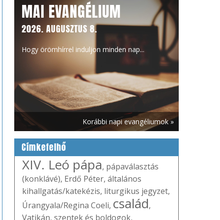
MAI EVANGÉLIUM
2026. AUGUSZTUS 8.
Hogy örömhírrel induljon minden nap...
Korábbi napi evangéliumok »
Címkefelhő
XIV. Leó pápa
,
pápaválasztás
(konklávé)
,
Erdő Péter
,
általános
kihallgatás/katekézis
,
liturgikus jegyzet
,
család
Úrangyala/Regina Coeli
,
,
Vatikán
,
szentek és boldogok
,