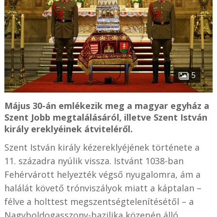
5
Május 30-án emlékezik meg a magyar egyház a
Szent Jobb megtalálásáról, illetve Szent István
király ereklyéinek átviteléről.
Szent István király kézereklyéjének története a
11. századra nyúlik vissza. Istvánt 1038-ban
Fehérvárott helyezték végső nyugalomra, ám a
halálát követő trónviszályok miatt a káptalan –
félve a holttest megszentségtelenítésétől – a
Nagyboldogasszony-bazilika közepén álló