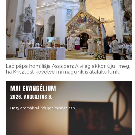
Leó pápa homíliája Assisiben: A világ akkor újul meg,
ha Krisztust követve mi magunk is átalakulunk
MAI EVANGÉLIUM
2026. AUGUSZTUS 8.
Hogy örömhírrel induljon minden nap...