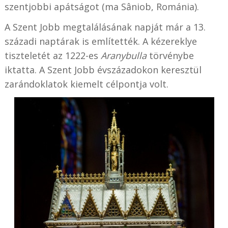
szentjobbi apátságot (ma Sâniob, Románia).
A Szent Jobb megtalálásának napját már a 13.
századi naptárak is említették. A kézereklye
tiszteletét az 1222-es
Aranybulla
törvénybe
iktatta. A Szent Jobb évszázadokon keresztül
zarándoklatok kiemelt célpontja volt.