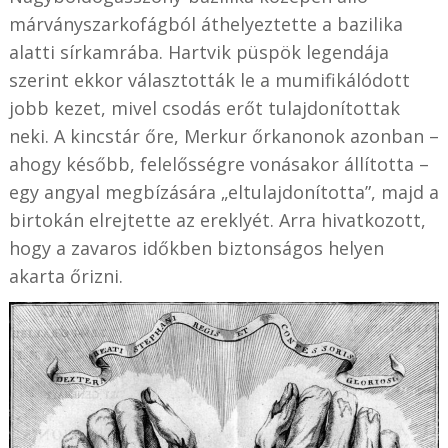
márványszarkofágból áthelyeztette a bazilika
alatti sírkamrába. Hartvik püspök legendája
szerint ekkor választották le a mumifikálódott
jobb kezet, mivel csodás erőt tulajdonítottak
neki. A kincstár őre, Merkur őrkanonok azonban –
ahogy később, felelősségre vonásakor állította –
egy angyal megbízására „eltulajdonította”, majd a
birtokán elrejtette az ereklyét. Arra hivatkozott,
hogy a zavaros időkben biztonságos helyen
akarta őrizni.