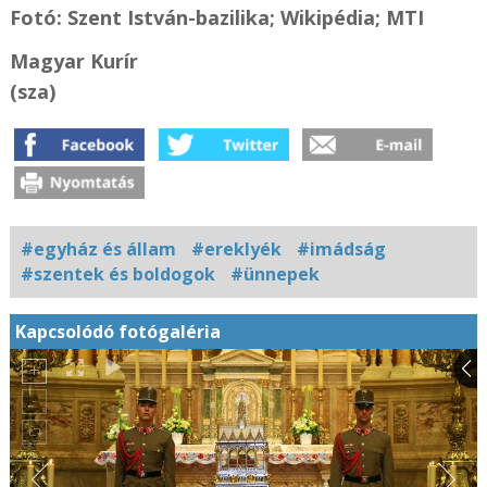
Fotó: Szent István-bazilika; Wikipédia; MTI
Magyar Kurír
(sza)
#egyház és állam
#ereklyék
#imádság
#szentek és boldogok
#ünnepek
Kapcsolódó fotógaléria