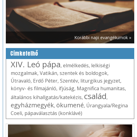
Korábbi napi evangéliumok »
Címkefelhő
XIV. Leó pápa
,
elmélkedés
,
lelkiségi
mozgalmak
,
Vatikán
,
szentek és boldogok
,
Útravaló
,
Erdő Péter
,
Szentév
,
liturgikus jegyzet
,
könyv- és filmajánló
,
ifjúság
,
Magnifica humanitas
,
család
általános kihallgatás/katekézis
,
,
egyházmegyék
ökumené
,
,
Úrangyala/Regina
Coeli
,
pápaválasztás (konklávé)