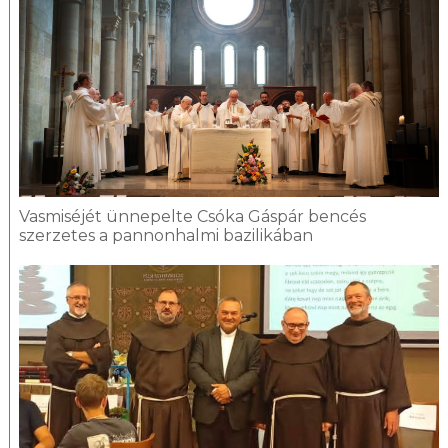
Vasmiséjét ünnepelte Csóka Gáspár bencés
szerzetes a pannonhalmi bazilikában