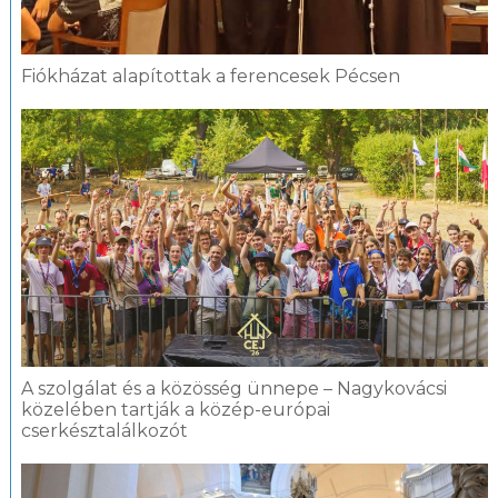
Fiókházat alapítottak a ferencesek Pécsen
A szolgálat és a közösség ünnepe – Nagykovácsi
közelében tartják a közép-európai
cserkésztalálkozót