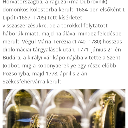
Horvátországba, a raguzai (ma Dubrovnik)
domonkos kolostorba került. 1684-ben elsőként I.
Lipót (1657–1705) tett kísérletet
visszaszerzésükre, de a törökkel folytatott
háborúk miatt, majd halálával mindez feledésbe
merült. Végül Mária Terézia (1740–1780) hosszas
diplomáciai tárgyalások után, 1771. június 21-én
Budára, a királyi vár kápolnájába vitette a Szent
Jobbot; míg a koponyaereklye egy része előbb
Pozsonyba, majd 1778. április 2-án
Székesfehérvárra került.