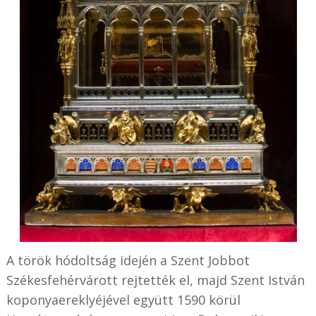
A török hódoltság idején a Szent Jobbot
Székesfehérvárott rejtették el, majd Szent István
koponyaereklyéjével együtt 1590 körül