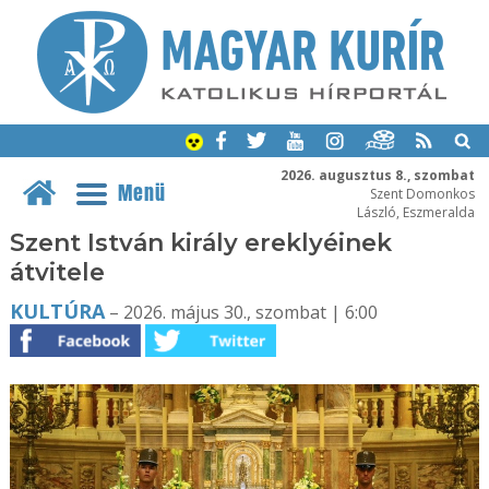
2026. augusztus 8., szombat
Menü
Szent Domonkos
László, Eszmeralda
Szent István király ereklyéinek
átvitele
KULTÚRA
– 2026. május 30., szombat | 6:00