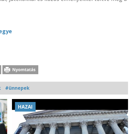
egye
k
#ünnepek
HAZAI