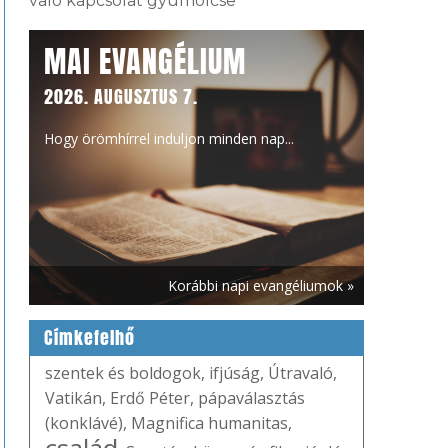
való kapcsolat gyümölcse
MAI EVANGÉLIUM
2026. AUGUSZTUS 7.
Hogy örömhírrel induljon minden nap...
Korábbi napi evangéliumok »
Címkefelhő
szentek és boldogok
,
ifjúság
,
Útravaló
,
Vatikán
,
Erdő Péter
,
pápaválasztás
(konklávé)
,
Magnifica humanitas
,
család