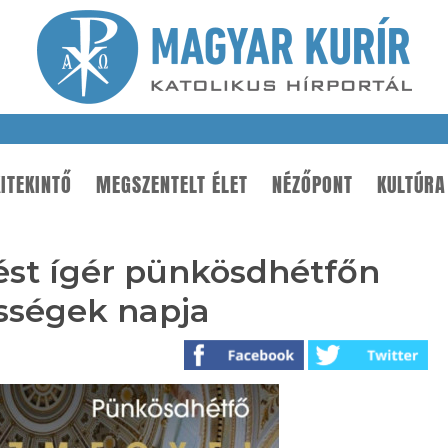
ITEKINTŐ
MEGSZENTELT ÉLET
NÉZŐPONT
KULTÚRA
ődést ígér pünkösdhétfőn
sségek napja