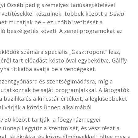
ágyi Özséb pedig személyes tanúságtételével
 vetítésekkel készülnek, többek között a
Dávid
et mutatják be – ez utóbbi vetítését a
ló beszélgetés követi. A zenei programokat az
eklődők számára speciális „Gasztropont” lesz,
éről tart előadást kóstolóval egybekötve, Gálffy
yha titkaiba avatja be a vendégeket.
 szentgyónásra és szentségimádásra, míg a
tatkoznak be saját programjaikkal. A látogatók
 bazilika és a kincstár értékeit, a legkisebbeket
 várják a közös ünnep alkalmából.
7.30 között tartják a főegyházmegyei
 ünnepli együtt a szentmisét, és vesz részt a
al, játékokkal és közös élményekkel töltve meg a