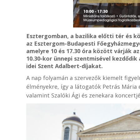
Esztergomban, a bazilika előtti tér és 
az Esztergom-Budapesti Főegyházmegye
amelyre 10 és 17.30 óra között várják a
10.30-kor ünnepi szentmisével kezdődik 
idei Szent Adalbert-díjakat.
A nap folyamán a szervezők kiemelt figyelm
élményekre, így a látogatók Petrás Mária é
valamint Szalóki Ági és zenekara koncertjé