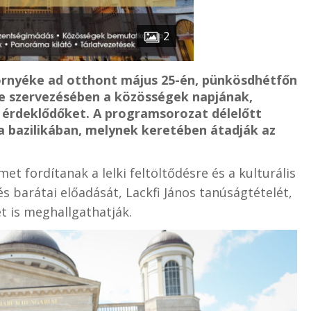
2
környéke ad otthont május 25-én, pünkösdhétfőn
 szervezésében a közösségek napjának,
z érdeklődőket. A programsorozat délelőtt
a bazilikában, melynek keretében átadják az
et fordítanak a lelki feltöltődésre és a kulturális
s barátai előadását, Lackfi János tanúságtételét,
t is meghallgathatják.