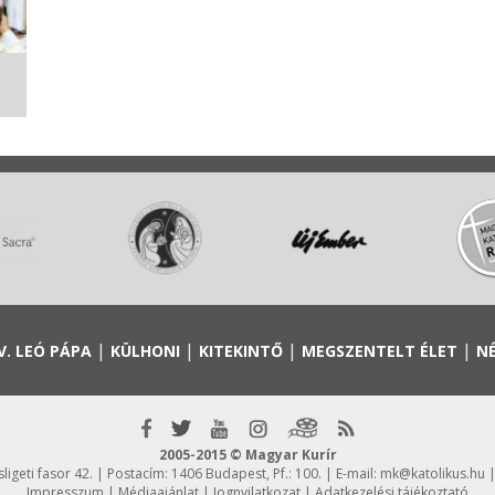
|
|
|
|
V. LEÓ PÁPA
KÜLHONI
KITEKINTŐ
MEGSZENTELT ÉLET
N
2005-2015 © Magyar Kurír
igeti fasor 42. | Postacím: 1406 Budapest, Pf.: 100. | E-mail:
mk@katolikus.hu
|
Impresszum
|
Médiaajánlat
|
Jognyilatkozat
|
Adatkezelési tájékoztató