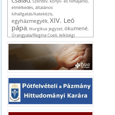
,
Szentév
,
könyv- és filmajánló
,
elmélkedés
,
általános
kihallgatás/katekézis
,
XIV. Leó
egyházmegyék
,
pápa
ökumené
,
liturgikus jegyzet
,
,
Úrangyala/Regina Coeli
,
lelkiségi
mozgalmak