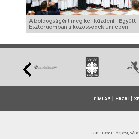
A boldogságért meg kell küzdeni – Együtt
Esztergomban a közösségek ünnepén
|
|
CÍMLAP
HAZAI
XI
Cím: 1068 Budapest, Városl