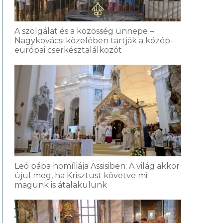
A szolgálat és a közösség ünnepe –
Nagykovácsi közelében tartják a közép-
európai cserkésztalálkozót
Leó pápa homíliája Assisiben: A világ akkor
újul meg, ha Krisztust követve mi
magunk is átalakulunk