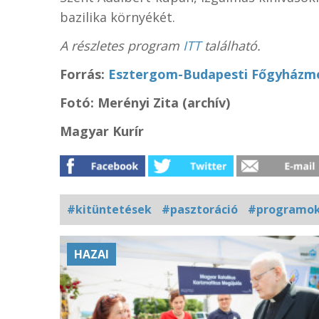
bazilika környékét.
A részletes program
ITT
található.
Forrás:
Esztergom-Budapesti Főgyházm
Fotó: Merényi Zita (archív)
Magyar Kurír
#kitüntetések
#pasztoráció
#programo
Kapcsolódó
HAZAI
fotógaléria