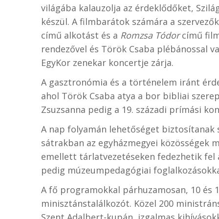
világába kalauzolja az érdeklődőket, Szil
készül. A filmbarátok számára a szervezők
című alkotást és a
Romzsa Tódor
című film
rendezővel és Török Csaba plébánossal va
EgyKor zenekar koncertje zárja.
A gasztronómia és a történelem iránt érd
ahol Török Csaba atya a bor bibliai szerep
Zsuzsanna pedig a 19. századi prímási kon
A nap folyamán lehetőséget biztosítanak
sátrakban az egyházmegyei közösségek mu
emellett tárlatvezetéseken fedezhetik fel a
pedig múzeumpedagógiai foglalkozásokkal
A fő programokkal párhuzamosan, 10 és 1
minisztánstalálkozót. Közel 200 ministráns
Szent Adalbert-kupán, izgalmas kihívásokk