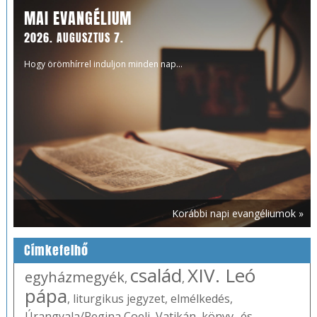
MAI EVANGÉLIUM
2026. AUGUSZTUS 7.
Hogy örömhírrel induljon minden nap...
Korábbi napi evangéliumok »
Címkefelhő
család
XIV. Leó
egyházmegyék
,
,
pápa
,
liturgikus jegyzet
,
elmélkedés
,
Úrangyala/Regina Coeli
,
Vatikán
,
könyv- és