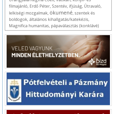
filmajánló
,
Erdő Péter
,
Szentév
,
ifjúság
,
Útravaló
,
ökumené
lelkiségi mozgalmak
,
,
szentek és
boldogok
,
általános kihallgatás/katekézis
,
Magnifica humanitas
,
pápaválasztás (konklávé)