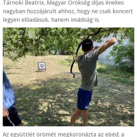
Tárnoki Beatrix, Magyar Örökség díjas énekes
nagyban hozzájárult ahhoz, hogy ne csak koncert
legyen előadásuk, hanem imádság is.
Az együttlét örömét megkoronázta az ebéd; a