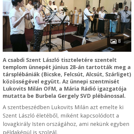
8
A csabdi Szent László tiszteletére szentelt
templom ünnepét június 28-án tartották meg a
társplébániák (Bicske, Felcsút, Alcsút, Szárliget)
közösségével együtt. Az ünnepi szentmisét
Lukovits Milán OFM, a Mária Rádió igazgatója
mutatta be Burbela Gergely SVD plébánossal.
A szentbeszédben Lukovits Milán azt emelte ki
Szent László életéből, miként kapcsolódott a
lovagkirály Isten országához, ami nekünk egyben
példaképül is szolgál.