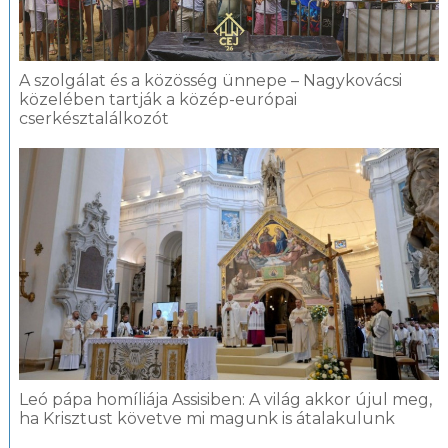
A szolgálat és a közösség ünnepe – Nagykovácsi
közelében tartják a közép-európai
cserkésztalálkozót
Leó pápa homíliája Assisiben: A világ akkor újul meg,
ha Krisztust követve mi magunk is átalakulunk