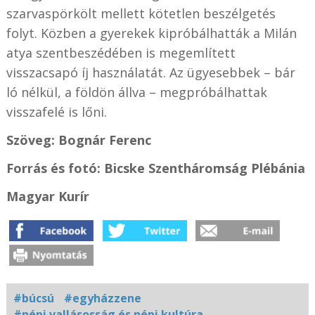
szarvaspörkölt mellett kötetlen beszélgetés
folyt. Közben a gyerekek kipróbálhatták a Milán
atya szentbeszédében is megemlített
visszacsapó íj használatát. Az ügyesebbek – bár
ló nélkül, a földön állva – megpróbálhattak
visszafelé is lőni.
Szöveg: Bognár Ferenc
Forrás és fotó: Bicske Szentháromság Plébánia
Magyar Kurír
#búcsú
#egyházzene
#népi vallásosság és népi kultúra