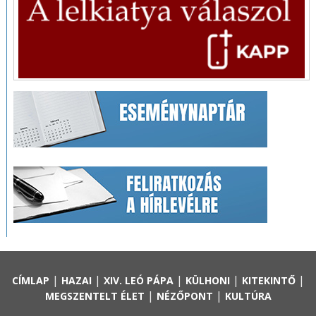
|
|
|
|
|
CÍMLAP
HAZAI
XIV. LEÓ PÁPA
KÜLHONI
KITEKINTŐ
|
|
MEGSZENTELT ÉLET
NÉZŐPONT
KULTÚRA