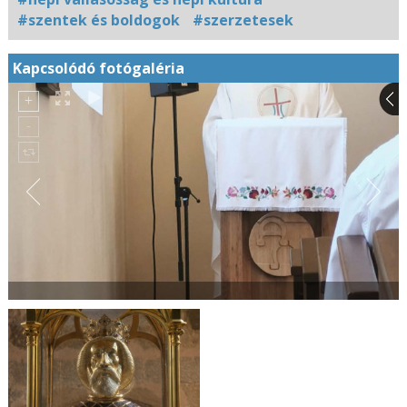
#szentek és boldogok
#szerzetesek
Kapcsolódó fotógaléria