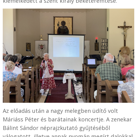
kiemelkedett a szent király béketeremtése.
Az előadás után a nagy melegben üdítő volt
Máriáss Péter és barátainak koncertje. A zenekar
Bálint Sándor néprajzkutató gyűjtéséből
válogatott, illetve annak nyomán megírt dalokkal