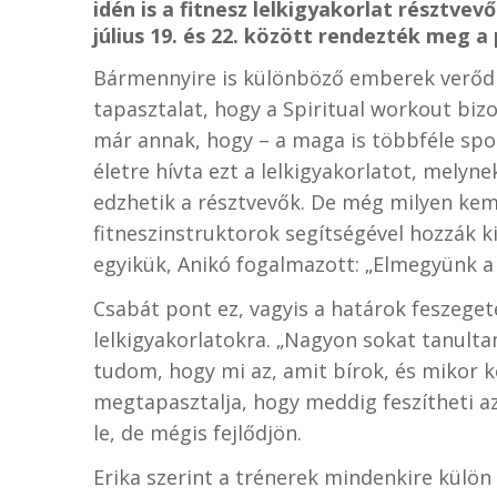
idén is a fitnesz lelkigyakorlat résztve
július 19. és 22. között rendezték meg 
Bármennyire is különböző emberek verődne
tapasztalat, hogy a Spiritual workout biz
már annak, hogy – a maga is többféle spo
életre hívta ezt a lelkigyakorlatot, melyn
edzhetik a résztvevők. De még milyen kem
fitneszinstruktorok segítségével hozzák
egyikük, Anikó fogalmazott: „Elmegyünk a fa
Csabát pont ez, vagyis a határok feszeget
lelkigyakorlatokra. „Nagyon sokat tanul
tudom, hogy mi az, amit bírok, és mikor 
megtapasztalja, hogy meddig feszítheti az
le, de mégis fejlődjön.
Erika szerint a trénerek mindenkire külön