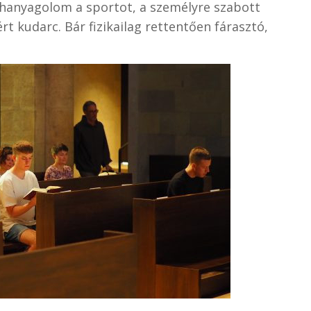
a hanyagolom a sportot, a személyre szabott
t kudarc. Bár fizikailag rettentően fárasztó,