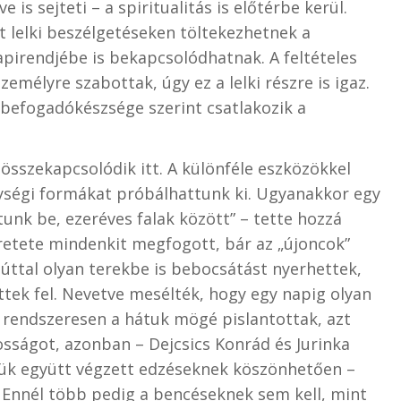
 is sejteti – a spiritualitás is előtérbe kerül.
 lelki beszélgetéseken töltekezhetnek a
pirendjébe is bekapcsolódhatnak. A feltételes
mélyre szabottak, úgy ez a lelki részre is igaz.
, befogadókészsége szerint csatlakozik a
 összekapcsolódik itt. A különféle eszközökkel
ségi formákat próbálhattunk ki. Ugyanakkor egy
nk be, ezeréves falak között” – tette hozzá
retete mindenkit megfogott, bár az „újoncok”
zúttal olyan terekbe is bebocsátást nyerhettek,
tek fel. Nevetve mesélték, hogy egy napig olyan
s rendszeresen a hátuk mögé pislantottak, azt
tosságot, azonban – Dejcsics Konrád és Jurinka
elük együtt végzett edzéseknek köszönhetően –
. Ennél több pedig a bencéseknek sem kell, mint