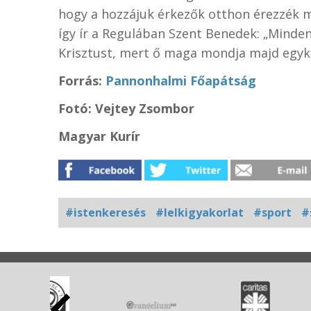
hogy a hozzájuk érkezők otthon érezzék m
így ír a Regulában Szent Benedek: „Minde
Krisztust, mert ő maga mondja majd egyk
Forrás:
Pannonhalmi Főapátság
Fotó: Vejtey Zsombor
Magyar Kurír
#istenkeresés
#lelkigyakorlat
#sport
#
Kapcsolódó
fotógaléria