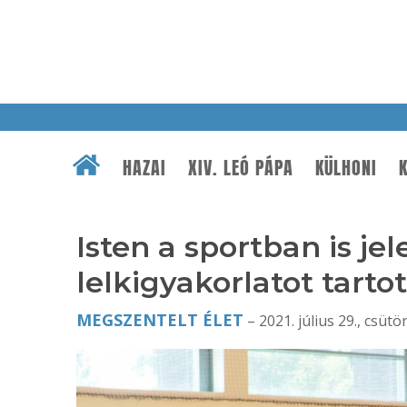
HAZAI
XIV. LEÓ PÁPA
KÜLHONI
K
Isten a sportban is jel
lelkigyakorlatot tar
MEGSZENTELT ÉLET
– 2021. július 29., csütö