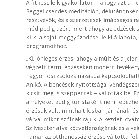
A fitnesz lelkigyakorlaton – ahogy azt a neve
Reggel csendes meditáción, délutánonként
résztvevők, és a szerzetesek imádságos na
mód pedig azért, mert ahogy az edzések sze
Ki-ki a saját meggyőződése, lelki állapota
programokhoz.
„Különleges érzés, ahogy a múlt és a jelen
végzett termi edzéseken modern tevékeny
nagyon ősi zsolozsmázásba kapcsolódhattu
Anikó. A bencések nyitottsága, vendégsze
kicsit meg is szeppentek – vallották be. E
amelyeket eddig turistaként nem fedezhet
érzésük volt, mintha tilosban járnának, é
várva, mikor szólnak rájuk. A kezdeti óva
Szilveszter atya közvetlenségének és a v
hamar az otthonosság érzése váltotta fel