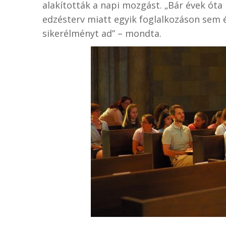
alakították a napi mozgást. „Bár évek ót
edzésterv miatt egyik foglalkozáson sem ér
sikerélményt ad” – mondta.