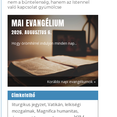
nem a bűntelenség, hanem az Istennel
való kapcsolat gyümölcse
MAI EVANGÉLIUM
2026. AUGUSZTUS 6.
Hogy örömhírrel induljon minden nap...
Korábbi napi evangéliumok »
Címkefelhő
liturgikus jegyzet
,
Vatikán
,
lelkiségi
mozgalmak
,
Magnifica humanitas
,