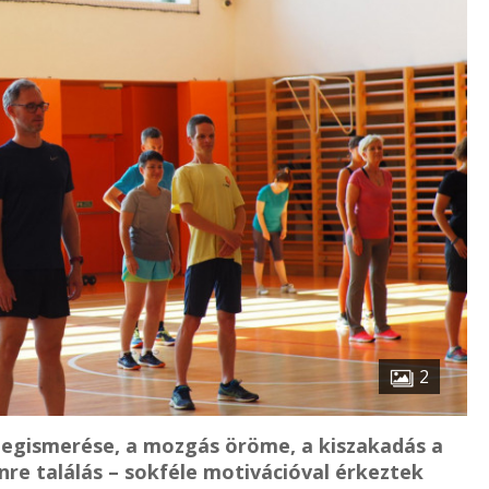
2
megismerése, a mozgás öröme, a kiszakadás a
re találás – sokféle motivációval érkeztek