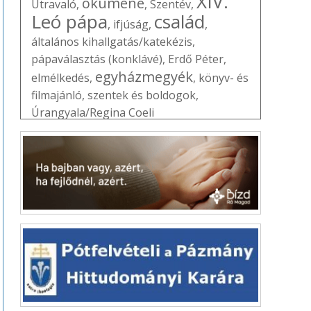
XIV.
ökumené
Útravaló
,
,
Szentév
,
Leó pápa
család
,
ifjúság
,
,
általános kihallgatás/katekézis
,
pápaválasztás (konklávé)
,
Erdő Péter
,
egyházmegyék
elmélkedés
,
,
könyv- és
filmajánló
,
szentek és boldogok
,
Úrangyala/Regina Coeli