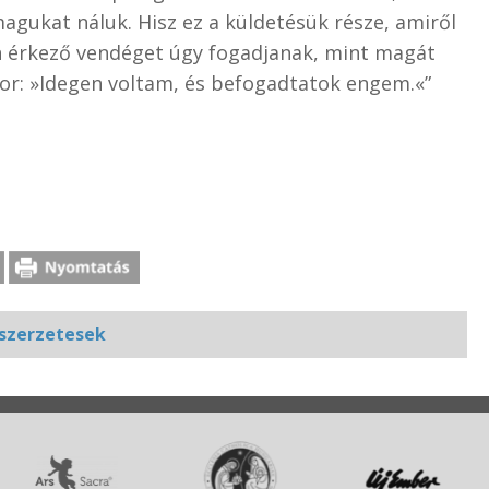
agukat náluk. Hisz ez a küldetésük része, amiről
n érkező vendéget úgy fogadjanak, mint magát
or: »Idegen voltam, és befogadtatok engem.«”
szerzetesek