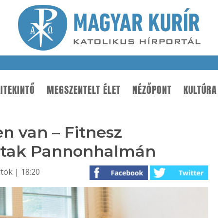
ITEKINTŐ
MEGSZENTELT ÉLET
NÉZŐPONT
KULTÚRA
en van – Fitnesz
tottak Pannonhalmán
rtök | 18:20