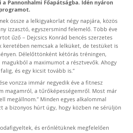
vői a Pannonhalmi Főapátságba. Idén nyáron
a programot.
k össze a lelkigyakorlat négy napjára, közös
ony izzasztó, egyszersmind felemelő. Több éve
rtot űző – Dejcsics Konrád bencés szerzetes
ek keretében nemcsak a lelküket, de testüket is
ényen. Délelőttönként kétórás tréningen,
 ki magukból a maximumot a résztvevők. Ahogy
lig, és egy kicsit tovább is.”
ése vonzza immár negyedik éve a fitnesz
tam magamról, a tűrőképességemről. Most már
kell megállnom.” Minden egyes alkalommal
t a bizonyos húrt úgy, hogy közben ne sérüljön
 odafigyeltek, és erőnlétüknek megfelelően