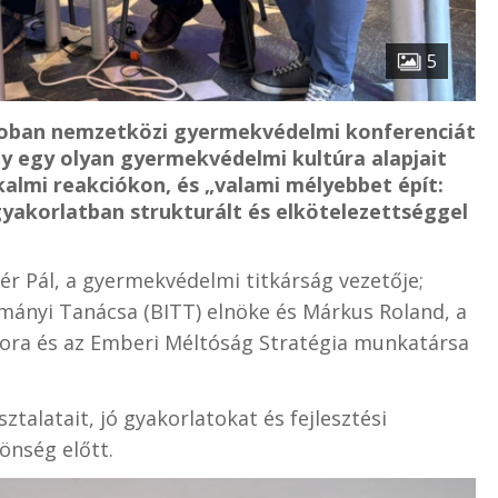
5
rdoban nemzetközi gyermekvédelmi konferenciát
hogy egy olyan gyermekvédelmi kultúra alapjait
lkalmi reakciókon, és „valami mélyebbet épít:
 gyakorlatban strukturált és elkötelezettséggel
r Pál, a gyermekvédelmi titkárság vezetője;
mányi Tanácsa (BITT) elnöke és Márkus Roland, a
ra és az Emberi Méltóság Stratégia munkatársa
talatait, jó gyakorlatokat és fejlesztési
önség előtt.