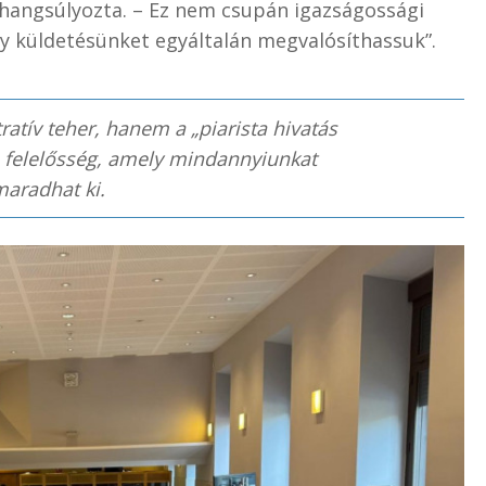
 hangsúlyozta. – Ez nem csupán igazságossági
y küldetésünket egyáltalán megvalósíthassuk”.
tív teher, hanem a „piarista hivatás
s felelősség, amely mindannyiunkat
maradhat ki.