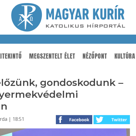
ITEKINTŐ
MEGSZENTELT ÉLET
NÉZŐPONT
KULTÚRA
lőzünk, gondoskodunk –
 gyermekvédelmi
an
rda | 18:51