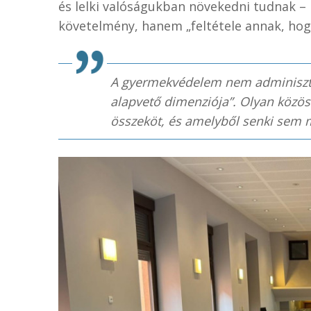
és lelki valóságukban növekedni tudnak –
követelmény, hanem „feltétele annak, hog
A gyermekvédelem nem adminisztra
alapvető dimenziója”. Olyan közö
összeköt, és amelyből senki sem 