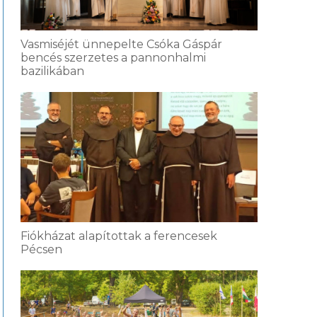
Vasmiséjét ünnepelte Csóka Gáspár
bencés szerzetes a pannonhalmi
bazilikában
Fiókházat alapítottak a ferencesek
Pécsen