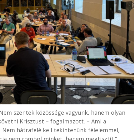
. „Nem szentek közössége vagyunk, hanem olyan
 követni Krisztust – fogalmazott. – Ami a
n. Nem hátrafelé kell tekintenünk félelemmel,
ncia nem rombol minket, hanem megtisztít.”