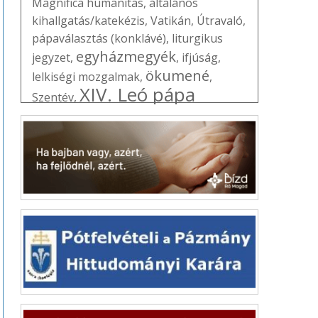
Magnifica humanitas
,
általános
kihallgatás/katekézis
,
Vatikán
,
Útravaló
,
pápaválasztás (konklávé)
,
liturgikus
egyházmegyék
jegyzet
,
,
ifjúság
,
ökumené
lelkiségi mozgalmak
,
,
XIV. Leó pápa
Szentév
,