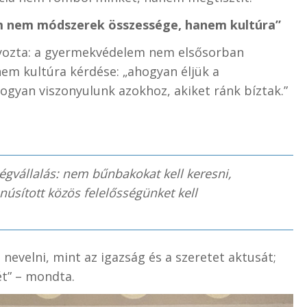
m nem módszerek összessége, hanem kultúra”
lyozta: a gyermekvédelem nem elsősorban
em kultúra kérdése: „ahogyan éljük a
ogyan viszonyulunk azokhoz, akiket ránk bíztak.”
ségvállalás: nem bűnbakokat kell keresni,
úsított közös felelősségünket kell
nevelni, mint az igazság és a szeretet aktusát;
ét” – mondta.