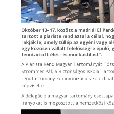
Október 13–17. között a madridi El Pa
tartott a piarista rend azzal a céllal, 
rakják le, amely túllép az egyéni vagy a
egy közösen vállalt felelősségre épülő,
fenntartott élet- és munkastílust”.
A Piarista Rend Magyar Tartományát Tőzsé
Strommer Pál, a Biztonságos Iskola Tarto
rendtartomány kommunikációs koordináto
képviselte.
A delegáció a magyar tartomány esettapasz
irányokat is megosztott a nemzetközi köz