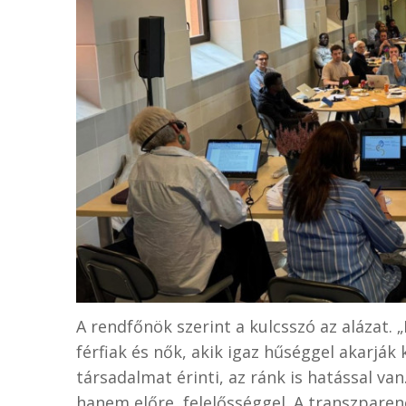
A rendfőnök szerint a kulcsszó az alázat
férfiak és nők, akik igaz hűséggel akarják
társadalmat érinti, az ránk is hatással va
hanem előre, felelősséggel. A transzpare