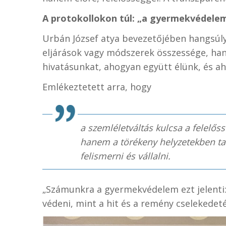
A protokollokon túl: „a gyermekvédele
Urbán József atya bevezetőjében hangsú
eljárások vagy módszerek összessége, han
hivatásunkat, ahogyan együtt élünk, és ah
Emlékeztetett arra, hogy
a szemléletváltás kulcsa a felelős
hanem a törékeny helyzetekben tan
felismerni és vállalni.
„Számunkra a gyermekvédelem ezt jelenti: 
védeni, mint a hit és a remény cselekedet