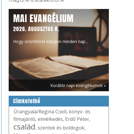
magunk is átalakulunk
MAI EVANGÉLIUM
2026. AUGUSZTUS 8.
Hogy örömhírrel induljon minden nap...
Korábbi napi evangéliumok »
Címkefelhő
Úrangyala/Regina Coeli
,
könyv- és
filmajánló
,
elmélkedés
,
Erdő Péter
,
család
,
szentek és boldogok
,