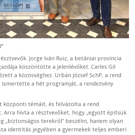
i”
sztvevők. Jorge Iván Ruiz, a betániai provincia
zdája köszöntötte a jelenlévőket. Carles Gil
ézett a közösséghez. Urbán József SchP, a rend
ismertette a hét programját, a rendezvény
 központi témáit, és felvázolta a rend
 Arra hívta a résztvevőket, hogy „együtt építsük
g „biztonságos terekről” beszélni, hanem olyan
ista identitás jegyében a gyermekek teljes emberi