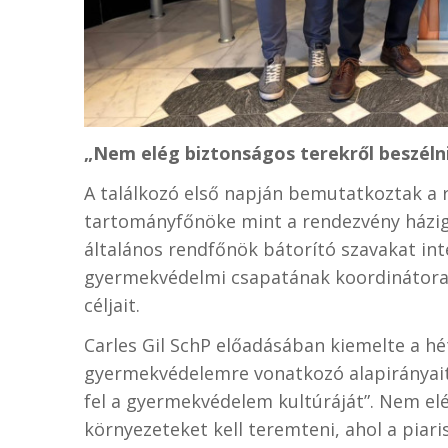
„Nem elég biztonságos terekről beszéln
A találkozó első napján bemutatkoztak a ré
tartományfőnöke mint a rendezvény háziga
általános rendfőnök bátorító szavakat int
gyermekvédelmi csapatának koordinátora 
céljait.
Carles Gil SchP előadásában kiemelte a hét
gyermekvédelemre vonatkozó alapirányait.
fel a gyermekvédelem kultúráját”. Nem elé
környezeteket kell teremteni, ahol a piar