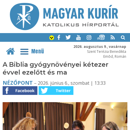
2026. augusztus 9., vasárnap
Menü
Szent Terézia Benedikta
Emõd, Román
A Biblia gyógynövényei kétezer
évvel ezelőtt és ma
NÉZŐPONT
– 2026. június 6., szombat | 13:33