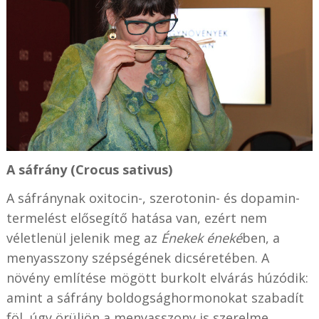
A sáfrány (Crocus sativus)
A sáfránynak oxitocin-, szerotonin- és dopamin-
termelést elősegítő hatása van, ezért nem
véletlenül jelenik meg az
Énekek éneké
ben, a
menyasszony szépségének dicséretében. A
növény említése mögött burkolt elvárás húzódik:
amint a sáfrány boldogsághormonokat szabadít
föl, úgy örüljön a menyasszony is szerelme