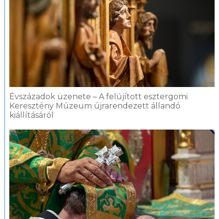
Évszázadok üzenete – A felújított esztergomi
Keresztény Múzeum újrarendezett állandó
kiállításáról