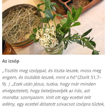
Az izsóp
„Tisztíts meg izsóppal, és tiszta leszek, moss meg
engem, és tisztább leszek, mint a hó”
(Zsolt 51,7–
9).
| „Ezek után Jézus, tudva, hogy már minden
elvégeztetett, hogy beteljesedjék az írás, azt
mondta: szomjazom. Volt ott egy ecettel telt
edény, egy ecettel átitatott szivacsot izsópra tűztek,