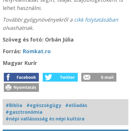
lehet használni.
További gyógynövényekről a
cikk folytatásában
olvashatnak.
Szöveg és fotó: Orbán Júlia
Forrás:
Romkat.ro
Magyar Kurír
#Biblia
#egészségügy
#előadás
#gasztronómia
#népi vallásosság és népi kultúra