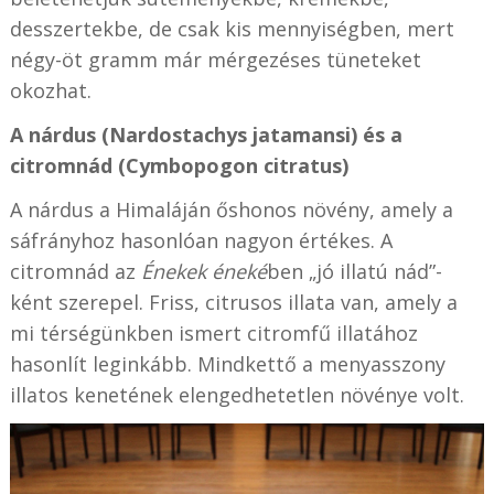
desszertekbe, de csak kis mennyiségben, mert
négy-öt gramm már mérgezéses tüneteket
okozhat.
A nárdus (Nardostachys jatamansi) és a
citromnád (Cymbopogon citratus)
A nárdus a Himaláján őshonos növény, amely a
sáfrányhoz hasonlóan nagyon értékes. A
citromnád az
Énekek éneké
ben „jó illatú nád”-
ként szerepel. Friss, citrusos illata van, amely a
mi térségünkben ismert citromfű illatához
hasonlít leginkább. Mindkettő a menyasszony
illatos kenetének elengedhetetlen növénye volt.