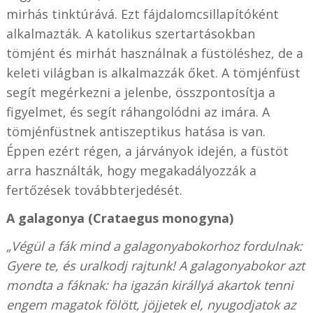
mirhás tinktúrává. Ezt fájdalomcsillapítóként
alkalmazták. A katolikus szertartásokban
tömjént és mirhát használnak a füstöléshez, de a
keleti világban is alkalmazzák őket. A tömjénfüst
segít megérkezni a jelenbe, összpontosítja a
figyelmet, és segít ráhangolódni az imára. A
tömjénfüstnek antiszeptikus hatása is van.
Éppen ezért régen, a járványok idején, a füstöt
arra használták, hogy megakadályozzák a
fertőzések továbbterjedését.
A galagonya (Crataegus monogyna)
„Végül a fák mind a galagonyabokorhoz fordulnak:
Gyere te, és uralkodj rajtunk! A galagonyabokor azt
mondta a fáknak: ha igazán királlyá akartok tenni
engem magatok fölött, jöjjetek el, nyugodjatok az