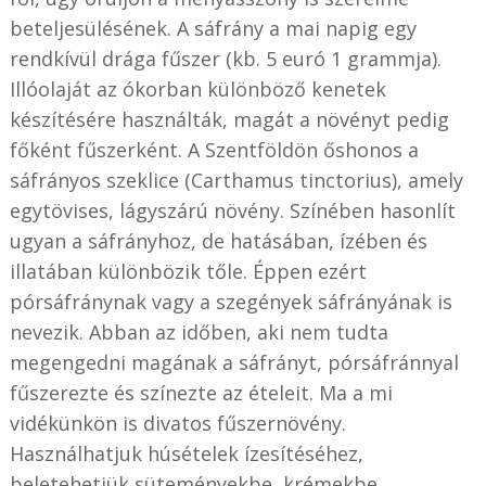
beteljesülésének. A sáfrány a mai napig egy
rendkívül drága fűszer (kb. 5 euró 1 grammja).
Illóolaját az ókorban különböző kenetek
készítésére használták, magát a növényt pedig
főként fűszerként. A Szentföldön őshonos a
sáfrányos szeklice (Carthamus tinctorius), amely
egytövises, lágyszárú növény. Színében hasonlít
ugyan a sáfrányhoz, de hatásában, ízében és
illatában különbözik tőle. Éppen ezért
pórsáfránynak vagy a szegények sáfrányának is
nevezik. Abban az időben, aki nem tudta
megengedni magának a sáfrányt, pórsáfránnyal
fűszerezte és színezte az ételeit. Ma a mi
vidékünkön is divatos fűszernövény.
Használhatjuk húsételek ízesítéséhez,
beletehetjük süteményekbe, krémekbe,