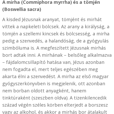
A mirha (Commiphora myrrha) és a tömjén
(Boswellia sacra)
A kisded Jézusnak aranyat, tömjént és mirhát
vittek a napkeleti bölcsek. Az arany a királyság, a
tömjén a szellemi kincsek és bölcsesség, a mirha
pedig a szenvedés, a halandóság, de a gyógyulás
szimbóluma is. A megfeszített Jézusnak mirhás
bort adtak inni. A mirhának – belsőleg alkalmazva
– fájdalomcsillapító hatása van, Jézus azonban
nem fogadta el, mert teljes egészében meg
akarta élni a szenvedést. A mirha az első magyar
gyógyszerkönyvben is megjelenik, ott azonban
nem borban oldott anyagként, hanem
tinktúraként (szeszben oldva). A tizenkilencedik
század végén széles körben elterjedt a borszesz
vagy az alkohol, és akkor a mirhás bor átalakult