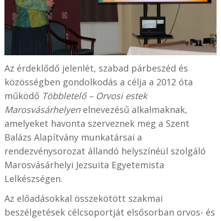
Az érdeklődő jelenlét, szabad párbeszéd és
közösségben gondolkodás a célja a 2012 óta
működő
Többletelő – Orvosi estek
Marosvásárhelyen
elnevezésű alkalmaknak,
amelyeket havonta szerveznek meg a Szent
Balázs Alapítvány munkatársai a
rendezvénysorozat állandó helyszínéül szolgáló
Marosvásárhelyi Jezsuita Egyetemista
Lelkészségen.
Az előadásokkal összekötött szakmai
beszélgetések célcsoportját elsősorban orvos- és