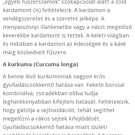
„egyéb fűszerszámok” szókapcsolat alatt a zöld
kardamont (is) feltételezik. A kardamon a
vendégszeretet és a szeretet jelképe. A
menyasszonyi illatkenetbe vagy a nászt megelőző
keverékbe kardamont is tettek. A keleti világban
és Indiában a kardamon az édességek és a kávé
máig közkedvelt fűszere.
A kurkuma (Curcuma longa)
A benne lévő kurkuminnak nagyon erős
gyulladáscsökkentő hatása van. Fekete borssal
kombinálva, zsiradékban oldva tudja
leghatékonyabban kifejteni hatását. Feltételezik,
hogy gátolja a sejtoxidációt, tehát segíthet
megelőzni a rákos sejtek kifejlődését.
Gyulladáscsökkentő hatása miatt ízületi