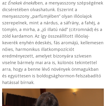
az
Énekek éneké
ben, a menyasszony szépségének
dicséretében olvashatunk. Eszerint a
menyasszony „parfümjében” olyan illóolajok
szerepelnek, mint a nárdus, a sáfrány, a fahéj, a
tömjén, a mirha, a „jó illatú nád” (citromnád) és a
zöld kardamon. Az így összeállított illóolaj-
keverék enyhén édeskés, fás aromájú, kellemesen
nőies, harmonikus illatkompozíciót
eredményezett, amelyet bizonyára szívesen
viselne bármely mai ara is, különös tekintettel
arra, hogy a benne lévő növények önmagukban
és együttesen is boldogsághormon-felszabadító
hatással bírnak.