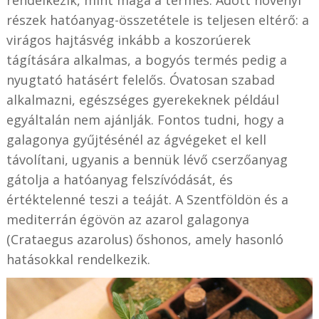
rendelkezik, mint maga a termés. Adott növényi
részek hatóanyag-összetétele is teljesen eltérő: a
virágos hajtásvég inkább a koszorúerek
tágítására alkalmas, a bogyós termés pedig a
nyugtató hatásért felelős. Óvatosan szabad
alkalmazni, egészséges gyerekeknek például
egyáltalán nem ajánlják. Fontos tudni, hogy a
galagonya gyűjtésénél az ágvégeket el kell
távolítani, ugyanis a bennük lévő cserzőanyag
gátolja a hatóanyag felszívódását, és
értéktelenné teszi a teáját. A Szentföldön és a
mediterrán égövön az azarol galagonya
(Crataegus azarolus) őshonos, amely hasonló
hatásokkal rendelkezik.