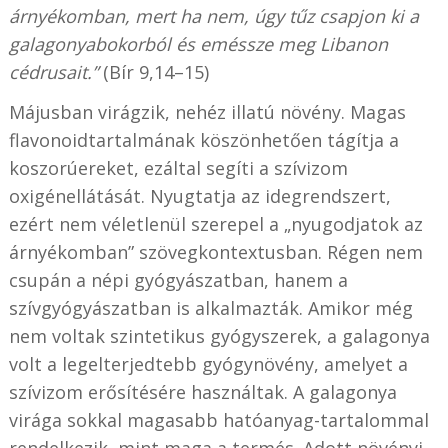
árnyékomban, mert ha nem, úgy tűz csapjon ki a
galagonyabokorból és eméssze meg Libanon
cédrusait.”
(Bír 9,14–15)
Májusban virágzik, nehéz illatú növény. Magas
flavonoidtartalmának köszönhetően tágítja a
koszorúereket, ezáltal segíti a szívizom
oxigénellátását. Nyugtatja az idegrendszert,
ezért nem véletlenül szerepel a „nyugodjatok az
árnyékomban” szövegkontextusban. Régen nem
csupán a népi gyógyászatban, hanem a
szívgyógyászatban is alkalmazták. Amikor még
nem voltak szintetikus gyógyszerek, a galagonya
volt a legelterjedtebb gyógynövény, amelyet a
szívizom erősítésére használtak. A galagonya
virága sokkal magasabb hatóanyag-tartalommal