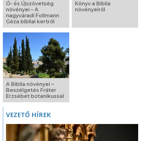
Ó- és Újszövetség
Könyv a Biblia
növényei – A
növényeiről
nagyváradi Follmann
Géza bibliai kertről
A Biblia növényei –
Beszélgetés Fráter
Erzsébet botanikussal
VEZETŐ HÍREK