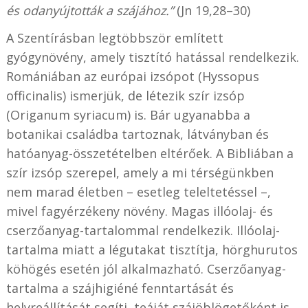
és odanyújtották a szájához.”
(Jn 19,28–30)
A Szentírásban legtöbbször említett
gyógynövény, amely tisztító hatással rendelkezik.
Romániában az európai izsópot (Hyssopus
officinalis) ismerjük, de létezik szír izsóp
(Origanum syriacum) is. Bár ugyanabba a
botanikai családba tartoznak, látványban és
hatóanyag-összetételben eltérőek. A Bibliában a
szír izsóp szerepel, amely a mi térségünkben
nem marad életben – esetleg teleltetéssel –,
mivel fagyérzékeny növény. Magas illóolaj- és
cserzőanyag-tartalommal rendelkezik. Illóolaj-
tartalma miatt a légutakat tisztítja, hörghurutos
köhögés esetén jól alkalmazható. Cserzőanyag-
tartalma a szájhigiéné fenntartását és
helyreállítását segíti, teáját szájöblögetőként is