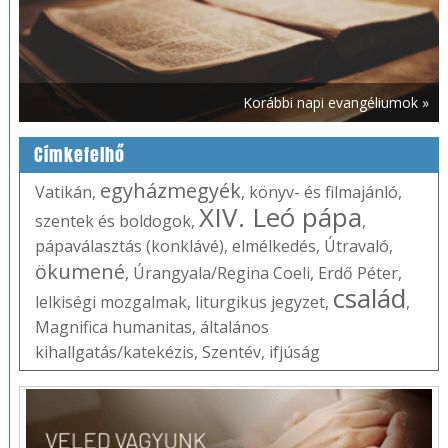
Korábbi napi evangéliumok »
Címkefelhő
egyházmegyék
Vatikán
,
,
könyv- és filmajánló
,
XIV. Leó pápa
szentek és boldogok
,
,
pápaválasztás (konklávé)
,
elmélkedés
,
Útravaló
,
ökumené
,
Úrangyala/Regina Coeli
,
Erdő Péter
,
család
lelkiségi mozgalmak
,
liturgikus jegyzet
,
,
Magnifica humanitas
,
általános
kihallgatás/katekézis
,
Szentév
,
ifjúság