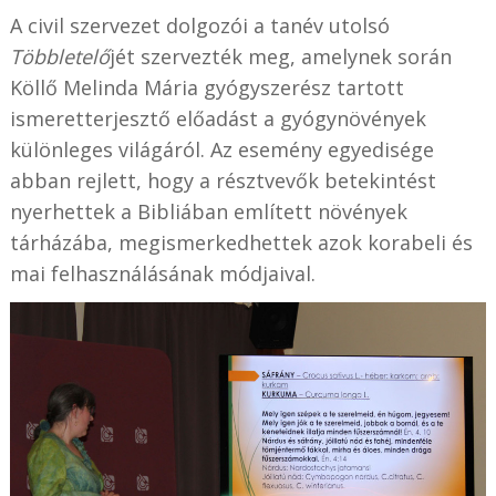
A civil szervezet dolgozói a tanév utolsó
Többletelő
jét szervezték meg, amelynek során
Köllő Melinda Mária gyógyszerész tartott
ismeretterjesztő előadást a gyógynövények
különleges világáról. Az esemény egyedisége
abban rejlett, hogy a résztvevők betekintést
nyerhettek a Bibliában említett növények
tárházába, megismerkedhettek azok korabeli és
mai felhasználásának módjaival.