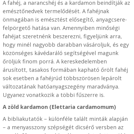
A fahéj, a narancshéj és a kardamon beindítják az
emésztőnedvek termelődését. A fahéjnak
önmagában is emésztést elősegítő, anyagcsere-
felpörgető hatása van. Amennyiben minőségi
fahéjat szeretnénk beszerezni, figyeljünk arra,
hogy minél nagyobb darabban vásároljuk, és egy
közönséges kávédaráló segítségével magunk
őröljük finom porrá. A kereskedelemben
árusított, tasakos formában kapható őrölt fahéj
sok esetben a fahéjrúd többszörösen lepárolt
változatának hatóanyagszegény maradványa.
Ugyanez vonatkozik a többi fűszerre is.
A zöld kardamon (Elettaria cardamomum)
A bibliakutatók – különféle talált minták alapján
– a menyasszony szépségét dicsérő versben az