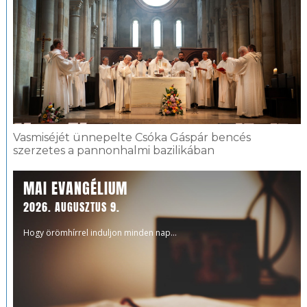
Vasmiséjét ünnepelte Csóka Gáspár bencés
szerzetes a pannonhalmi bazilikában
MAI EVANGÉLIUM
2026. AUGUSZTUS 9.
Hogy örömhírrel induljon minden nap...