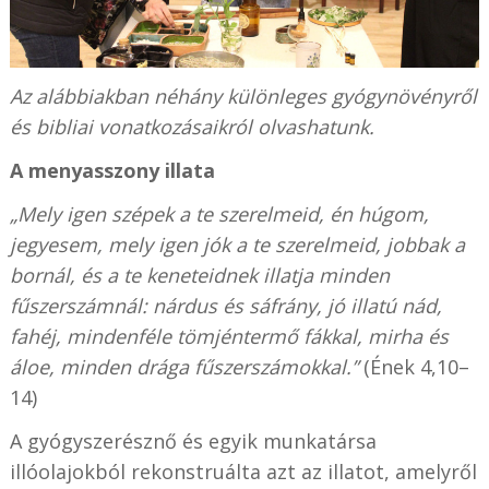
Az alábbiakban néhány különleges gyógynövényről
és bibliai vonatkozásaikról olvashatunk.
A menyasszony illata
„Mely igen szépek a te szerelmeid, én húgom,
jegyesem, mely igen jók a te szerelmeid, jobbak a
bornál, és a te keneteidnek illatja minden
fűszerszámnál: nárdus és sáfrány, jó illatú nád,
fahéj, mindenféle tömjéntermő fákkal, mirha és
áloe, minden drága fűszerszámokkal.”
(Ének 4,10–
14)
A gyógyszerésznő és egyik munkatársa
illóolajokból rekonstruálta azt az illatot, amelyről