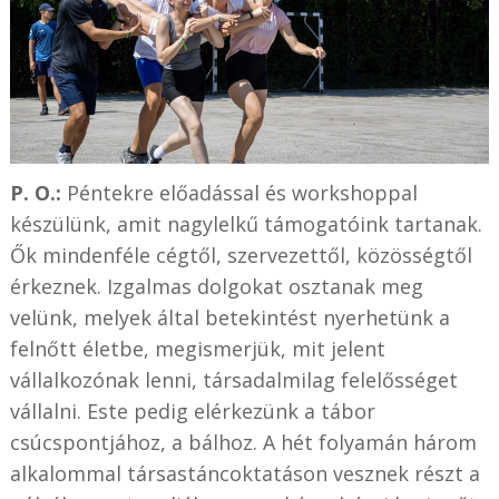
P. O.:
Péntekre előadással és workshoppal
készülünk, amit nagylelkű támogatóink tartanak.
Ők mindenféle cégtől, szervezettől, közösségtől
érkeznek. Izgalmas dolgokat osztanak meg
velünk, melyek által betekintést nyerhetünk a
felnőtt életbe, megismerjük, mit jelent
vállalkozónak lenni, társadalmilag felelősséget
vállalni. Este pedig elérkezünk a tábor
csúcspontjához, a bálhoz. A hét folyamán három
alkalommal társastáncoktatáson vesznek részt a