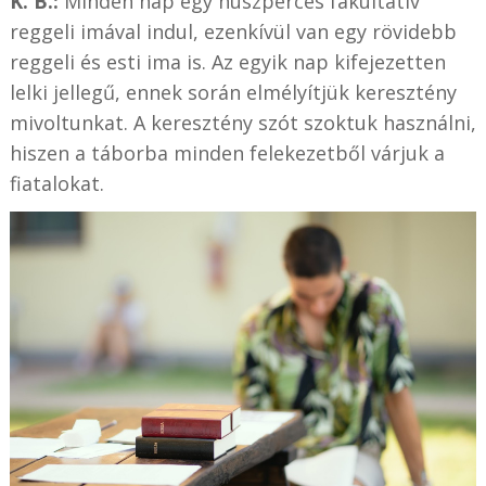
K. B.:
Minden nap egy húszperces fakultatív
reggeli imával indul, ezenkívül van egy rövidebb
reggeli és esti ima is. Az egyik nap kifejezetten
lelki jellegű, ennek során elmélyítjük keresztény
mivoltunkat. A keresztény szót szoktuk használni,
hiszen a táborba minden felekezetből várjuk a
fiatalokat.