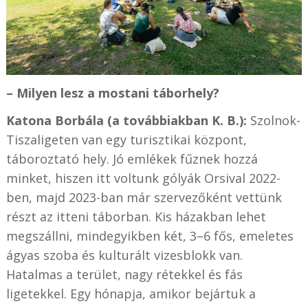
– Milyen lesz a mostani táborhely?
Katona Borbála (a továbbiakban K. B.):
Szolnok-
Tiszaligeten van egy turisztikai központ,
táboroztató hely. Jó emlékek fűznek hozzá
minket, hiszen itt voltunk gólyák Orsival 2022-
ben, majd 2023-ban már szervezőként vettünk
részt az itteni táborban. Kis házakban lehet
megszállni, mindegyikben két, 3–6 fős, emeletes
ágyas szoba és kulturált vizesblokk van.
Hatalmas a terület, nagy rétekkel és fás
ligetekkel. Egy hónapja, amikor bejártuk a