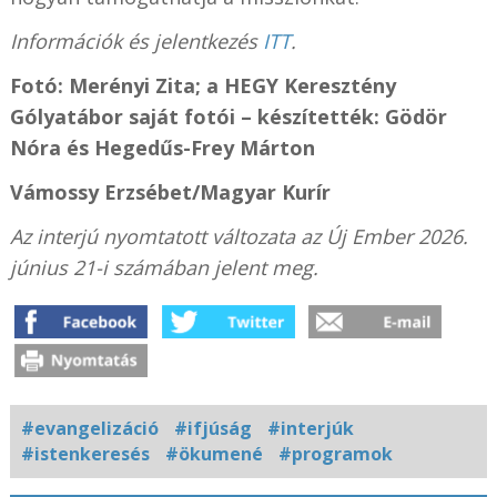
Információk és jelentkezés
ITT
.
Fotó: Merényi Zita; a HEGY Keresztény
Gólyatábor saját fotói – készítették: Gödör
Nóra és Hegedűs-Frey Márton
Vámossy Erzsébet/Magyar Kurír
Az interjú nyomtatott változata az
Új Ember
2026.
június 21-i számában jelent meg.
#evangelizáció
#ifjúság
#interjúk
#istenkeresés
#ökumené
#programok