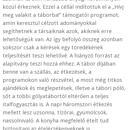
közül érkeznek. Ezzel a céllal indítottuk el a „Hívj
meg valakit a táborba!” támogatói programot,
amin keresztül célzott adományokkal
segíthetnek a társaiknak azok, akiknek erre
lehetőségük van. Az így befolyó összeg azonban
sokszor csak a kérések egy töredékének
teljesítését teszi lehetővé. A hiányzó forrást az
alapítvány teszi hozzá ehhez. A tábor díjában
benne van a szállás, az étkezések, a
programokon való részvétel, a most még titkos
ajándékok és meglepetések, illetve a tábori póló,
sőt a többi gólyatábortól eltérően a teljes
italfogyasztás is. A napi háromszori étkezés
mellett lesz uzsonna, tízórai, gyümölcsök,
nassolnivaló. A konyha megfelelő ételt tud
biztosítani az ételérzékenyeknek is.