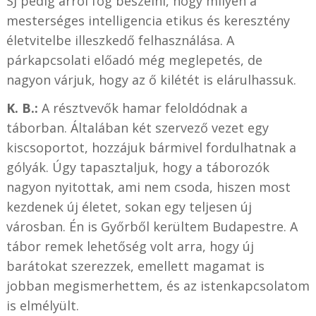
SJ pedig arról fog beszélni, hogy milyen a
mesterséges intelligencia etikus és keresztény
életvitelbe illeszkedő felhasználása. A
párkapcsolati előadó még meglepetés, de
nagyon várjuk, hogy az ő kilétét is elárulhassuk.
K. B.:
A résztvevők hamar feloldódnak a
táborban. Általában két szervező vezet egy
kiscsoportot, hozzájuk bármivel fordulhatnak a
gólyák. Úgy tapasztaljuk, hogy a táborozók
nagyon nyitottak, ami nem csoda, hiszen most
kezdenek új életet, sokan egy teljesen új
városban. Én is Győrből kerültem Budapestre. A
tábor remek lehetőség volt arra, hogy új
barátokat szerezzek, emellett magamat is
jobban megismerhettem, és az istenkapcsolatom
is elmélyült.