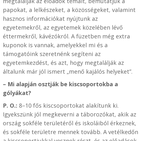
megtalálják az előadók témáit, bemutatjuk a
papokat, a lelkészeket, a közösségeket, valamint
hasznos információkat nyújtunk az
egyetemekről, az egyetemek közelében lévő
éttermekről, kávézókról. A füzetben még extra
kuponok is vannak, amelyekkel mi és a
támogatóink szeretnénk segíteni az
egyetemkezdést, és azt, hogy megtalálják az
általunk már jól ismert „menő kajálós helyeket”.
– Mi alapján osztják be kiscsoportokba a
gólyákat?
P. O.:
8–10 fős kiscsoportokat alakítunk ki.
Igyekszünk jól megkeverni a táborozókat, akik az
ország sokféle területéről és iskoláiból érkeznek,
és sokféle területre mennek tovább. A vetélkedőn
a kiscsoportjukkal vesznek részt, és az előadások