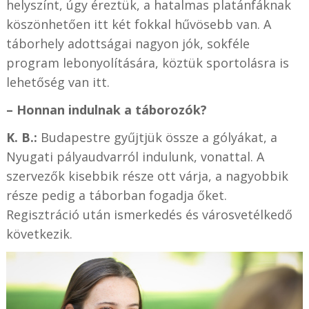
helyszínt, úgy éreztük, a hatalmas platánfáknak
köszönhetően itt két fokkal hűvösebb van. A
táborhely adottságai nagyon jók, sokféle
program lebonyolítására, köztük sportolásra is
lehetőség van itt.
– Honnan indulnak a táborozók?
K. B.:
Budapestre gyűjtjük össze a gólyákat, a
Nyugati pályaudvarról indulunk, vonattal. A
szervezők kisebbik része ott várja, a nagyobbik
része pedig a táborban fogadja őket.
Regisztráció után ismerkedés és városvetélkedő
következik.