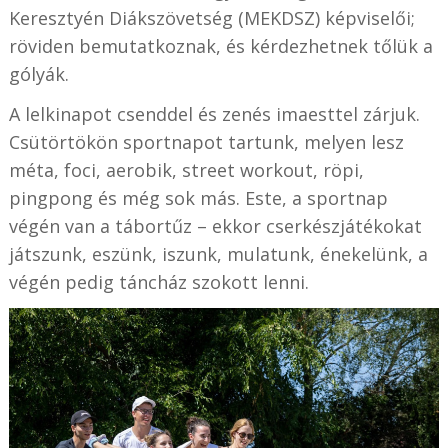
Keresztyén Diákszövetség (MEKDSZ) képviselői;
röviden bemutatkoznak, és kérdezhetnek tőlük a
gólyák.
A lelkinapot csenddel és zenés imaesttel zárjuk.
Csütörtökön sportnapot tartunk, melyen lesz
méta, foci, aerobik, street workout, röpi,
pingpong és még sok más. Este, a sportnap
végén van a tábortűz – ekkor cserkészjátékokat
játszunk, eszünk, iszunk, mulatunk, énekelünk, a
végén pedig táncház szokott lenni.