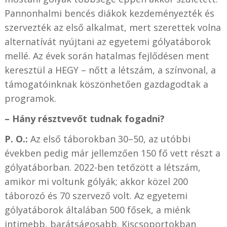
Pannonhalmi bencés diákok kezdeményezték és
szervezték az első alkalmat, mert szerettek volna
alternatívát nyújtani az egyetemi gólyatáborok
mellé. Az évek során hatalmas fejlődésen ment
keresztül a HEGY – nőtt a létszám, a színvonal, a
támogatóinknak köszönhetően gazdagodtak a
programok.
– Hány résztvevőt tudnak fogadni?
P. O.:
Az első táborokban 30–50, az utóbbi
években pedig már jellemzően 150 fő vett részt a
gólyatáborban. 2022-ben tetőzött a létszám,
amikor mi voltunk gólyák; akkor közel 200
táborozó és 70 szervező volt. Az egyetemi
gólyatáborok általában 500 fősek, a miénk
intimebb, barátságosabb. Kiscsoportokban