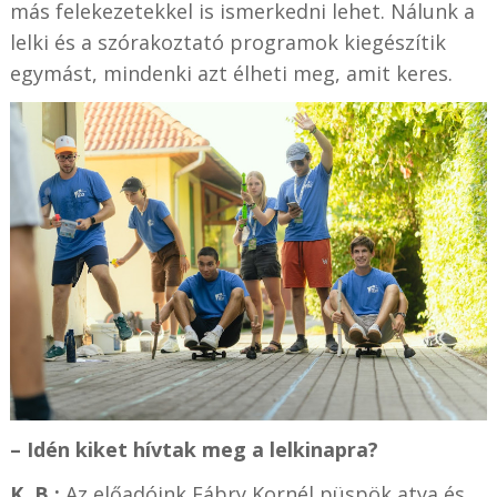
más felekezetekkel is ismerkedni lehet. Nálunk a
lelki és a szórakoztató programok kiegészítik
egymást, mindenki azt élheti meg, amit keres.
– Idén kiket hívtak meg a lelkinapra?
K. B.:
Az előadóink Fábry Kornél püspök atya és