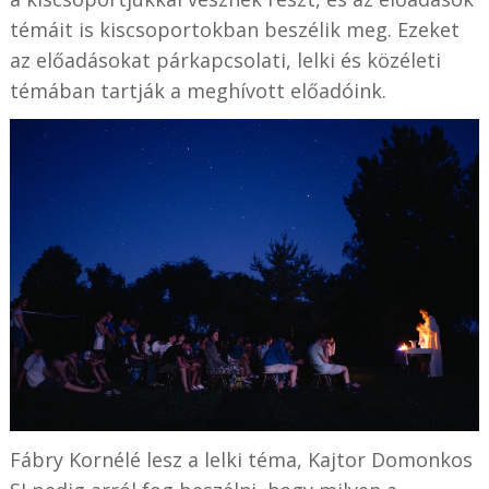
témáit is kiscsoportokban beszélik meg. Ezeket
az előadásokat párkapcsolati, lelki és közéleti
témában tartják a meghívott előadóink.
Fábry Kornélé lesz a lelki téma, Kajtor Domonkos