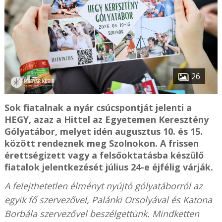
26
Sok fiatalnak a nyár csúcspontját jelenti a
HEGY, azaz a Hittel az Egyetemen Keresztény
Gólyatábor, melyet idén augusztus 10. és 15.
között rendeznek meg Szolnokon. A frissen
érettségizett vagy a felsőoktatásba készülő
fiatalok jelentkezését július 24-e éjfélig várják.
A felejthetetlen élményt nyújtó gólyatáborról az
egyik fő szervezővel, Palánki Orsolyával és Katona
Borbála szervezővel beszélgettünk. Mindketten