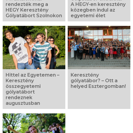
rendezték meg a
A HEGY-en keresztény
HEGY Keresztény
közegben indul az
Gólyatábort Szolnokon
egyetemi élet
Hittel az Egyetemen –
Keresztény
Keresztény
gólyatábor? – Ott a
összegyetemi
helyed Esztergomban!
gólyatábort
rendeznek
augusztusban