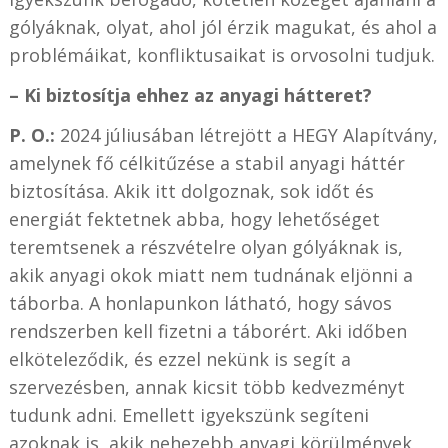
gólyáknak, olyat, ahol jól érzik magukat, és ahol a
problémáikat, konfliktusaikat is orvosolni tudjuk.
– Ki biztosítja ehhez az anyagi hátteret?
P. O.:
2024 júliusában létrejött a HEGY Alapítvány,
amelynek fő célkitűzése a stabil anyagi háttér
biztosítása. Akik itt dolgoznak, sok időt és
energiát fektetnek abba, hogy lehetőséget
teremtsenek a részvételre olyan gólyáknak is,
akik anyagi okok miatt nem tudnának eljönni a
táborba. A honlapunkon látható, hogy sávos
rendszerben kell fizetni a táborért. Aki időben
elköteleződik, és ezzel nekünk is segít a
szervezésben, annak kicsit több kedvezményt
tudunk adni. Emellett igyekszünk segíteni
azoknak is, akik nehezebb anyagi körülmények