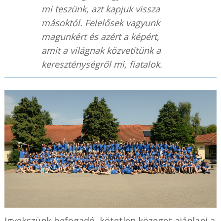
mi teszünk, azt kapjuk vissza
másoktól. Felelősek vagyunk
magunkért és azért a képért,
amit a világnak közvetítünk a
kereszténységről mi, fiatalok.
Igyekszünk befogadó, kötetlen közeget ajánlani a