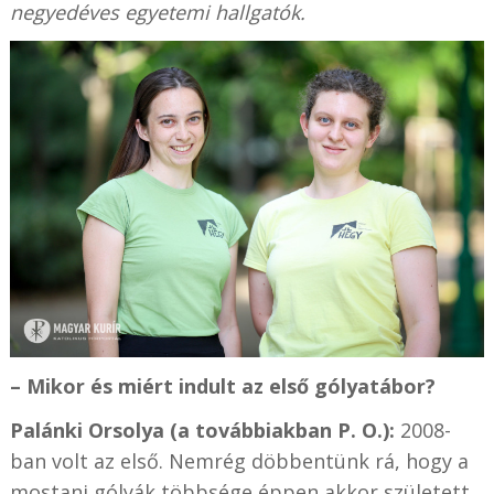
negyedéves egyetemi hallgatók.
– Mikor és miért indult az első gólyatábor?
Palánki Orsolya (a továbbiakban P. O.):
2008-
ban volt az első. Nemrég döbbentünk rá, hogy a
mostani gólyák többsége éppen akkor született.