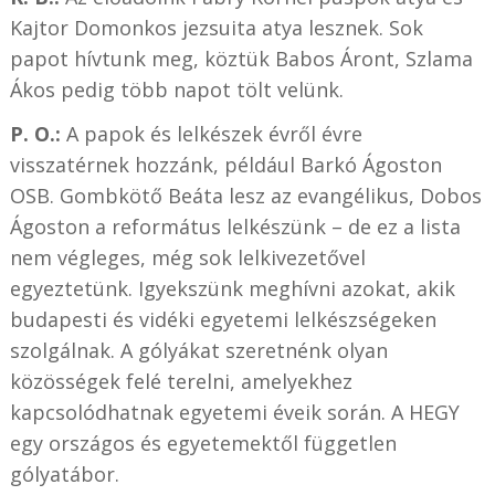
Kajtor Domonkos jezsuita atya lesznek. Sok
papot hívtunk meg, köztük Babos Áront, Szlama
Ákos pedig több napot tölt velünk.
P. O.:
A papok és lelkészek évről évre
visszatérnek hozzánk, például Barkó Ágoston
OSB. Gombkötő Beáta lesz az evangélikus, Dobos
Ágoston a református lelkészünk – de ez a lista
nem végleges, még sok lelkivezetővel
egyeztetünk. Igyekszünk meghívni azokat, akik
budapesti és vidéki egyetemi lelkészségeken
szolgálnak. A gólyákat szeretnénk olyan
közösségek felé terelni, amelyekhez
kapcsolódhatnak egyetemi éveik során. A HEGY
egy országos és egyetemektől független
gólyatábor.