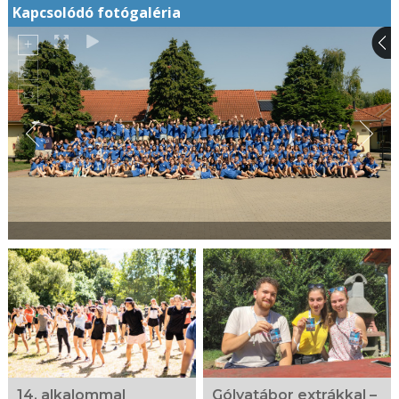
Kapcsolódó fotógaléria
14. alkalommal
Gólyatábor extrákkal –