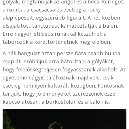
gólyák, megtanulják az angol és a bécsi keringőt,
a rumba, a csacsacsa és esetleg a rocky
alaplépéseit, egyszerűbb figuráit. A hét közben
elsajátított tánctudást kamatoztatják a bálon.
Erre nagyon stílusos ruhákkal készülnek a
táborozók a kerettörténetnek megfelelően.
A báli hangulat aztán persze fiatalosabb buliba
csap át. Próbáljuk arra bátorítani a gólyákat,
hogy felelősségteljesen fogyasszanak alkoholt. Az
egyetemen úgyis találkoznak majd vele, csak
esetleg nem ilyen kulturált közegben. Fontosnak
tartjuk, hogy jó élményeket szerezzenek ezzel
kapcsolatosan, a borkóstolón és a bálon is.