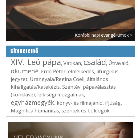
Korábbi napi evangéliumok »
Címkefelhő
XIV. Leó pápa
család
,
Vatikán
,
,
Útravaló
,
ökumené
,
Erdő Péter
,
elmélkedés
,
liturgikus
jegyzet
,
Úrangyala/Regina Coeli
,
általános
kihallgatás/katekézis
,
Szentév
,
pápaválasztás
(konklávé)
,
lelkiségi mozgalmak
,
egyházmegyék
,
könyv- és filmajánló
,
ifjúság
,
Magnifica humanitas
,
szentek és boldogok