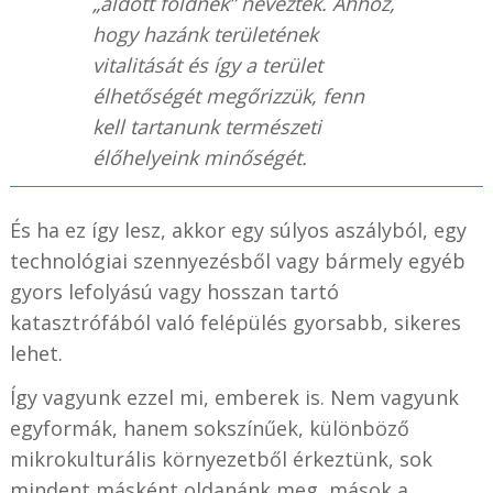
„áldott földnek” nevezték. Ahhoz,
hogy hazánk területének
vitalitását és így a terület
élhetőségét megőrizzük, fenn
kell tartanunk természeti
élőhelyeink minőségét.
És ha ez így lesz, akkor egy súlyos aszályból, egy
technológiai szennyezésből vagy bármely egyéb
gyors lefolyású vagy hosszan tartó
katasztrófából való felépülés gyorsabb, sikeres
lehet.
Így vagyunk ezzel mi, emberek is. Nem vagyunk
egyformák, hanem sokszínűek, különböző
mikrokulturális környezetből érkeztünk, sok
mindent másként oldanánk meg, mások a