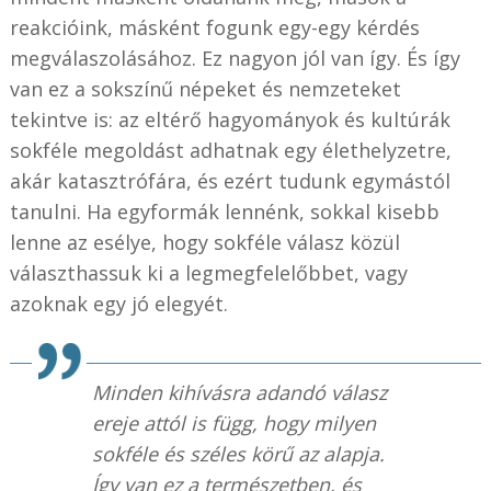
reakcióink, másként fogunk egy-egy kérdés
megválaszolásához. Ez nagyon jól van így. És így
van ez a sokszínű népeket és nemzeteket
tekintve is: az eltérő hagyományok és kultúrák
sokféle megoldást adhatnak egy élethelyzetre,
akár katasztrófára, és ezért tudunk egymástól
tanulni. Ha egyformák lennénk, sokkal kisebb
lenne az esélye, hogy sokféle válasz közül
választhassuk ki a legmegfelelőbbet, vagy
azoknak egy jó elegyét.
Minden kihívásra adandó válasz
ereje attól is függ, hogy milyen
sokféle és széles körű az alapja.
Így van ez a természetben, és