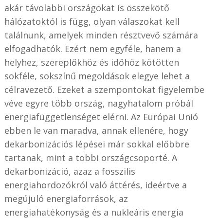
akár távolabbi országokat is összekötő
hálózatoktól is függ, olyan válaszokat kell
találnunk, amelyek minden résztvevő számára
elfogadhatók. Ezért nem egyféle, hanem a
helyhez, szereplőkhöz és időhöz kötötten
sokféle, sokszínű megoldások elegye lehet a
célravezető. Ezeket a szempontokat figyelembe
véve egyre több ország, nagyhatalom próbál
energiafüggetlenséget elérni. Az Európai Unió
ebben le van maradva, annak ellenére, hogy
dekarbonizációs lépései már sokkal előbbre
tartanak, mint a többi országcsoporté. A
dekarbonizáció, azaz a fosszilis
energiahordozókról való áttérés, ideértve a
megújuló energiaforrások, az
energiahatékonyság és a nukleáris energia