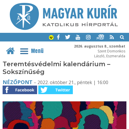
2026. augusztus 8., szombat
Menü
Szent Domonkos
László, Eszmeralda
Teremtésvédelmi kalendárium –
Sokszínűség
NÉZŐPONT
– 2022. október 21., péntek | 16:00