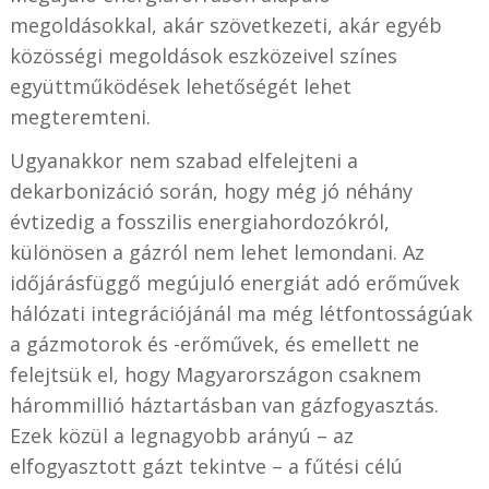
megoldásokkal, akár szövetkezeti, akár egyéb
közösségi megoldások eszközeivel színes
együttműködések lehetőségét lehet
megteremteni.
Ugyanakkor nem szabad elfelejteni a
dekarbonizáció során, hogy még jó néhány
évtizedig a fosszilis energiahordozókról,
különösen a gázról nem lehet lemondani. Az
időjárásfüggő megújuló energiát adó erőművek
hálózati integrációjánál ma még létfontosságúak
a gázmotorok és -erőművek, és emellett ne
felejtsük el, hogy Magyarországon csaknem
hárommillió háztartásban van gázfogyasztás.
Ezek közül a legnagyobb arányú – az
elfogyasztott gázt tekintve – a fűtési célú