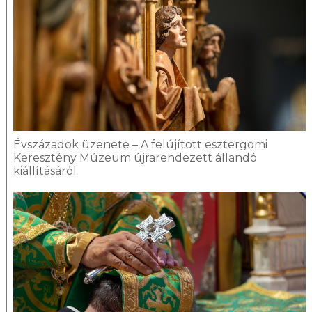
Évszázadok üzenete – A felújított esztergomi
Keresztény Múzeum újrarendezett állandó
kiállításáról