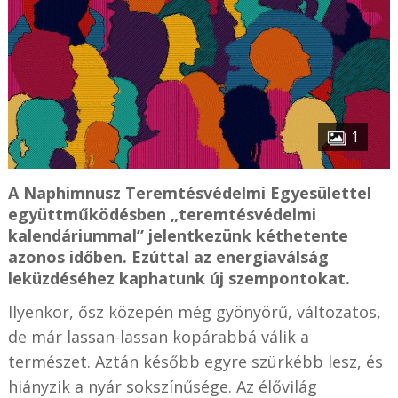
1
A Naphimnusz Teremtésvédelmi Egyesülettel
együttműködésben „teremtésvédelmi
kalendáriummal” jelentkezünk kéthetente
azonos időben. Ezúttal az energiaválság
leküzdéséhez kaphatunk új szempontokat.
Ilyenkor, ősz közepén még gyönyörű, változatos,
de már lassan-lassan kopárabbá válik a
természet. Aztán később egyre szürkébb lesz, és
hiányzik a nyár sokszínűsége. Az élővilág