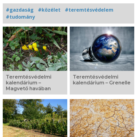
#gazdaság
#közélet
#teremtésvédelem
#tudomány
Kapcsolódó
fotógaléria
Teremtésvédelmi
Teremtésvédelmi
kalendárium –
kalendárium – Grenelle
Magvető havában