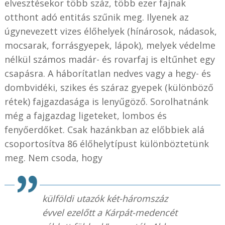
elvesztésekor több száz, több ezer fajnak
otthont adó entitás szűnik meg. Ilyenek az
úgynevezett vizes élőhelyek (hínárosok, nádasok,
mocsarak, forrásgyepek, lápok), melyek védelme
nélkül számos madár- és rovarfaj is eltűnhet egy
csapásra. A háborítatlan nedves vagy a hegy- és
dombvidéki, szikes és száraz gyepek (különböző
rétek) fajgazdasága is lenyűgöző. Sorolhatnánk
még a fajgazdag ligeteket, lombos és
fenyőerdőket. Csak hazánkban az előbbiek alá
csoportosítva 86 élőhelytípust különböztetünk
meg. Nem csoda, hogy
külföldi utazók két-háromszáz
évvel ezelőtt a Kárpát-medencét