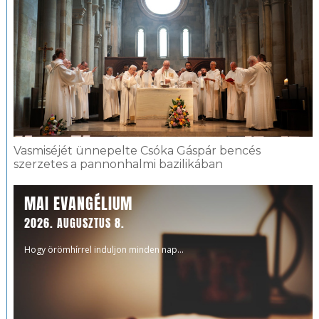
Vasmiséjét ünnepelte Csóka Gáspár bencés
szerzetes a pannonhalmi bazilikában
MAI EVANGÉLIUM
2026. AUGUSZTUS 8.
Hogy örömhírrel induljon minden nap...