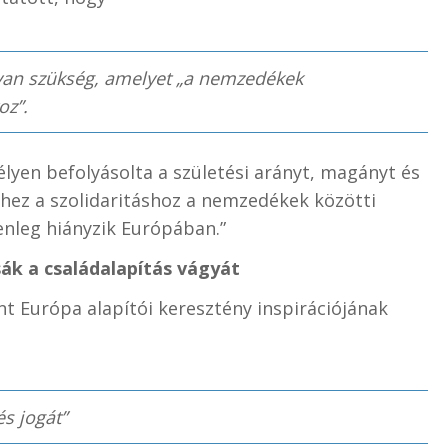
 van szükség, amelyet „a nemzedékek
oz”.
élyen befolyásolta a születési arányt, magányt és
hhez a szolidaritáshoz a nemzedékek közötti
enleg hiányzik Európában.”
ák a családalapítás vágyát
int Európa alapítói keresztény inspirációjának
s jogát”