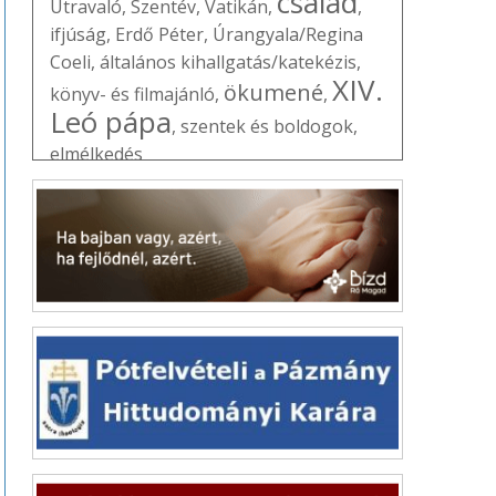
család
Útravaló
,
Szentév
,
Vatikán
,
,
ifjúság
,
Erdő Péter
,
Úrangyala/Regina
Coeli
,
általános kihallgatás/katekézis
,
XIV.
ökumené
könyv- és filmajánló
,
,
Leó pápa
,
szentek és boldogok
,
elmélkedés