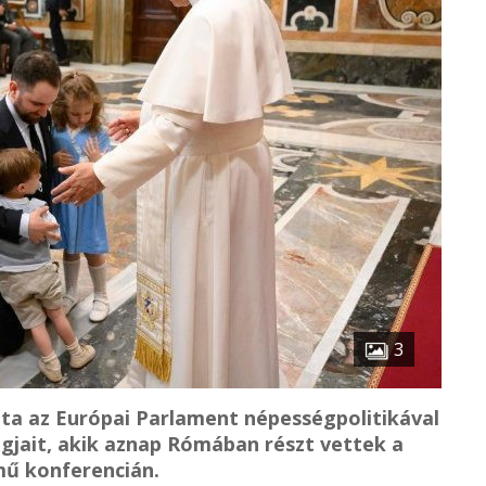
3
dta az Európai Parlament népességpolitikával
jait, akik aznap Rómában részt vettek a
ű konferencián.