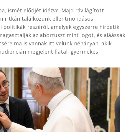
a, ismét elődjét idézve. Majd rávilágított
m ritkán találkozunk ellentmondásos
i politikák részéről, amelyek egyszerre hirdetik
agasztalják az abortuszt mint jogot, és aláássák
csére ma is vannak itt velünk néhányan, akik
z audiencián megjelent fiatal, gyermekes