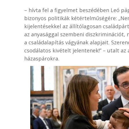
– hívta fel a figyelmet beszédében Leó páp
bizonyos politikák kétértelműségére: „Ne
kijelentésekkel az állítólagosan családpárt
az anyasággal szembeni diszkriminációt, m
a családalapítás vágyának alapjait. Szeren
csodálatos kivételt jelentenek!” – utalt a
házaspárokra.