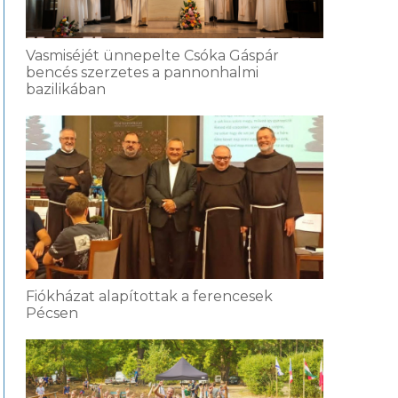
Vasmiséjét ünnepelte Csóka Gáspár
bencés szerzetes a pannonhalmi
bazilikában
Fiókházat alapítottak a ferencesek
Pécsen