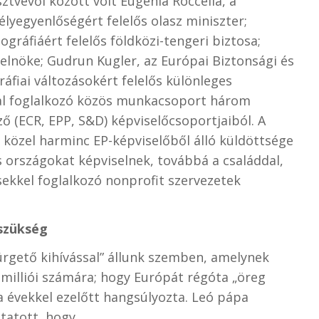
tvevői között volt Eugenia Roccella, a
élyegyenlőségért felelős olasz miniszter;
gráfiáért felelős földközi-tengeri biztosa;
lelnöke; Gudrun Kugler, az
Európai Biztonsági és
áfiai változásokért felelős különleges
val foglalkozó közös munkacsoport három
ő (ECR, EPP, S&D) képviselőcsoportjaiból. A
közel harminc EP-képviselőből álló küldöttsége
s országokat képviselnek, továbbá a családdal,
sekkel foglalkozó nonprofit szervezetek
szükség
ürgető kihívással” állunk szemben, amelynek
illiói számára; hogy Európát régóta „öreg
a évekkel ezelőtt hangsúlyozta. Leó pápa
utatott, hogy