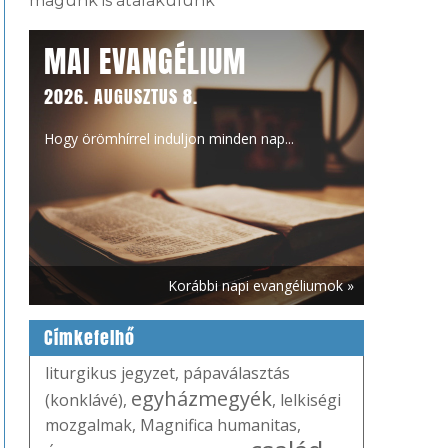
magunk is átalakulunk
MAI EVANGÉLIUM
2026. AUGUSZTUS 8.
Hogy örömhírrel induljon minden nap...
Korábbi napi evangéliumok »
Címkefelhő
liturgikus jegyzet
,
pápaválasztás
egyházmegyék
(konklávé)
,
,
lelkiségi
mozgalmak
,
Magnifica humanitas
,