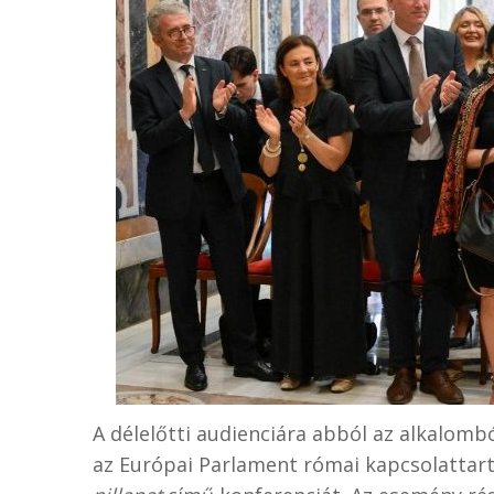
A délelőtti audienciára abból az alkalomb
az Európai Parlament római kapcsolattar