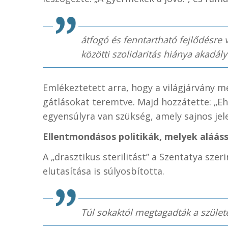
átfogó és fenntartható fejlődésre
közötti szolidaritás hiánya akadály
Emlékeztetett arra, hogy a világjárvány m
gátlásokat teremtve. Majd hozzátette: „E
egyensúlyra van szükség, amely sajnos jel
Ellentmondásos politikák, melyek alááss
A „drasztikus sterilitást” a Szentatya szer
elutasítása is súlyosbította.
Túl sokaktól megtagadták a születé