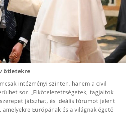
v ötletekre
mcsak intézményi szinten, hanem a civil
ülhet sor. „Elkötelezettségetek, tagjaitok
erepet játszhat, és ideális fórumot jelent
k, amelyekre Európának és a világnak égető