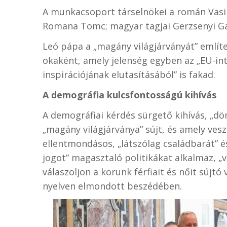
A munkacsoport társelnökei a román Vasile 
Romana Tomc; magyar tagjai Gerzsenyi Gab
Leó pápa a „magány világjárványát” említ
okaként, amely jelenség egyben az „EU-in
inspirációjának elutasításából” is fakad.
A demográfia kulcsfontosságú kihívás
A demográfiai kérdés sürgető kihívás, „d
„magány világjárványa” sújt, és amely vesz
ellentmondásos, „látszólag családbarát” é
jogot” magasztaló politikákat alkalmaz, „
válaszoljon a korunk férfiait és nőit sújt
nyelven elmondott beszédében.