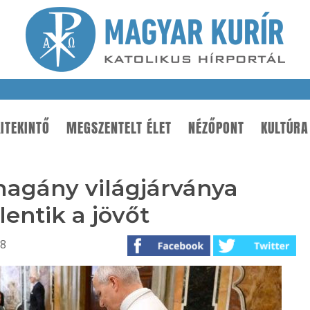
ITEKINTŐ
MEGSZENTELT ÉLET
NÉZŐPONT
KULTÚRA
magány világjárványa
lentik a jövőt
18