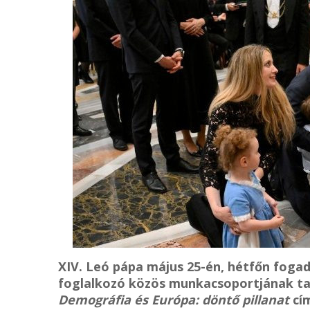
XIV. Leó pápa május 25-én, hétfőn foga
foglalkozó közös munkacsoportjának tag
Demográfia és Európa: döntő pillanat
cím