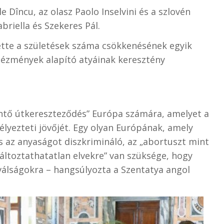
Dîncu, az olasz Paolo Inselvini és a szlovén
riella és Szekeres Pál.
ette a születések száma csökkenésének egyik
tézmények alapító atyáinak keresztény
öntő útkereszteződés” Európa számára, amelyet a
élyezteti jövőjét. Egy olyan Európának, amely
s az anyaságot diszkrimináló, az „abortuszt mint
változtathatatlan elvekre” van szüksége, hogy
ó válságokra – hangsúlyozta a Szentatya angol