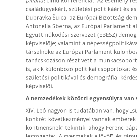
pillanat
című konferenciát. Az esemény rész
családügyekért, születési politikáért és es
Dubravka Šuica, az Európai Bizottság demo
Antonella Sberna, az Európai Parlament a
Együttműködési Szervezet (EBESZ)
demogr
képviselője; valamint a népességpolitiká
társelnöke az Európai Parlament különböz
tanácskozáson részt vett a munkacsoport 
is, akik különböző politikai csoportokat é
születési politikával és demográfiai kérdé
képviselői.
A nemzedékek közötti egyensúlyra van 
XIV. Leó nagyon is tudatában van, hogy „s
konkrét következményei vannak emberek m
kontinensnek” tekintik, ahogy Ferenc páp
leszögezte: „A gyermekek a jövő!”, és rám