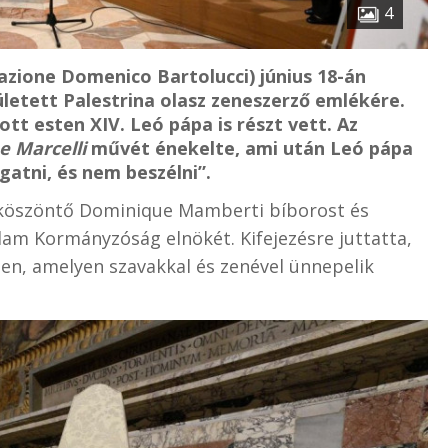
4
azione Domenico Bartolucci) június 18-án
letett Palestrina olasz zeneszerző emlékére.
ott esten XIV. Leó pápa is részt vett. Az
e Marcelli
művét énekelte, ami után Leó pápa
gatni, és nem beszélni”.
 köszöntő Dominique Mamberti bíborost és
Állam Kormányzóság elnökét. Kifejezésre juttatta,
n, amelyen szavakkal és zenével ünnepelik