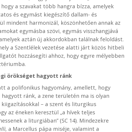
l, hogy a szavakat több hangra bízza, amelyek
atos és egymást kiegészítő dallam- és
ül mindent harmonizál, köszönhetően annak az
llamokat egymásba szövi, egymás visszhangjává
 amelyek aztán új akkordokban találnak feloldást.
y a Szentlélek vezetése alatti járt közös hitbeli
allgatót hozzásegíti ahhoz, hogy egyre mélyebben
sztériumba.
ségi örökséget hagyott ránk
tt a polifonikus hagyomány, amellett, hogy
 hagyott ránk, a zene területén ma is olyan
kiigazításokkal – a szent és liturgikus
gy az éneken keresztül „a hívek teljes
essenek a liturgiában” (SC 14). Mindezekre
lli
, a Marcellus pápa miséje, valamint a