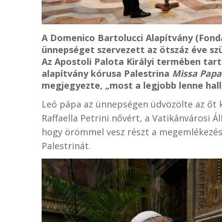
A Domenico Bartolucci Alapítvány (Fond
ünnepséget szervezett az ötszáz éve szü
Az Apostoli Palota Királyi termében tart
alapítvány kórusa Palestrina
Missa Papa
megjegyezte, „most a legjobb lenne hall
Leó pápa az ünnepségen üdvözölte az őt
Raffaella Petrini nővért, a Vatikánvárosi 
hogy örömmel vesz részt a megemlékezése
Palestrinát.