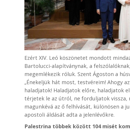
Ezért XIV. Leó köszönetet mondott mindazo
Bartolucci-alapítványnak, a felszólalókna
megemlékezik róluk. Szent Ágoston a hús
„Énekeljük hát most, testvéreim! Ahogy az
haladjatok! Haladjatok előre, haladjatok el
térjetek le az útról, ne forduljatok vissza, 
magunkévá az ő felhívását, különösen a j
apostoli áldását adta a jelenlévőkre.
Palestrina többek között 104 misét ko