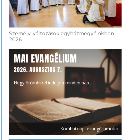
Személyi változások egyházmegyéinkben –
2026
MAI EVANGÉLIUM
2026. AUGUSZTUS 7.
Hogy örömhírrel induljon minden nap...
Korábbi napi evangéliumok »