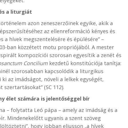
élyegeket.
s a liturgiát
ztörténelem azon zeneszerzőinek egyike, akik a
népszerűsítéséhez az ellenreformáció kényes és
s a hívek megszentelésére és épülésére” –
903-ban közzétett motu propriójából. A mester
nspirált kompozíciói szorosan egyesítik a zenét és
osanctum Concilium
kezdetű konstitúciója tanítja:
minél szorosabban kapcsolódik a liturgikus
i az imádságot, növeli a lelkek egységét,
 szertartásokat” (SC 112).
y élet számára is jelentőséggel bír
ma – folytatta Leó pápa – amely az imádság és a
bír. Mindenekelőtt ugyanis a szent szöveg
elöltöztetni”, hogy jobban eljusson „a hívek