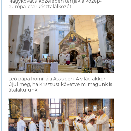
Nagykovácsi közelében tartják a közép-
európai cserkésztalálkozót
Leó pápa homíliája Assisiben: A világ akkor
újul meg, ha Krisztust követve mi magunk is
átalakulunk