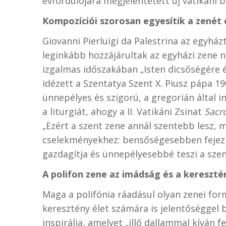
évfordulójára megjelentetett új vatikáni b
Kompozíciói szorosan egyesítik a zenét é
Giovanni Pierluigi da Palestrina az egyhá
leginkább hozzájárultak az egyházi zene 
izgalmas időszakában „Isten dicsőségére é
idézett a Szentatya Szent X. Piusz pápa 1
ünnepélyes és szigorú, a gregorián által i
a liturgiát, ahogy a II. Vatikáni Zsinat
Sacr
„Ezért a szent zene annál szentebb lesz, 
cselekményekhez: bensőségesebben fejezi k
gazdagítja és ünnepélyesebbé teszi a szent
A polifon zene az imádság és a keresztén
Maga a polifónia ráadásul olyan zenei for
keresztény élet számára is jelentőséggel 
inspirálja, amelyet „illő dallammal kíván f