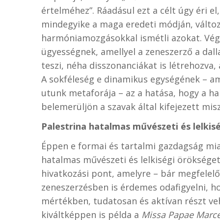
értelméhez”. Ráadásul ezt a célt úgy éri e
mindegyike a maga eredeti módján, változ
harmóniamozgásokkal ismétli azokat. Vég
ügyességnek, amellyel a zeneszerző a da
teszi, néha disszonanciákat is létrehozva,
A sokféleség e dinamikus egységének – amel
utunk metaforája – az a hatása, hogy a h
belemerüljön a szavak által kifejezett mi
Palestrina hatalmas művészeti és lelki
Éppen e formai és tartalmi gazdagság mia
hatalmas művészeti és lelkiségi örökséget
hivatkozási pont, amelyre – bár megfelelő 
zeneszerzésben is érdemes odafigyelni, ho
mértékben, tudatosan és aktívan részt veh
kiváltképpen is példa a
Missa Papae Marce