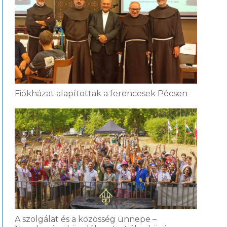
Fiókházat alapítottak a ferencesek Pécsen
A szolgálat és a közösség ünnepe –