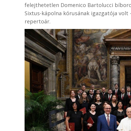
felejthetetlen Domenico Bartolucci bíboro
Sixtus-kápolna kórusának igazgatója volt 
repertoár.