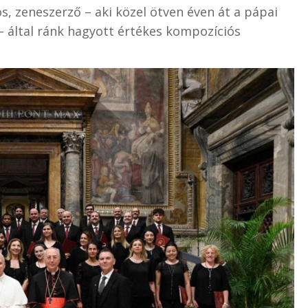
s, zeneszerző – aki közel ötven éven át a pápai
– által ránk hagyott értékes kompozíciós