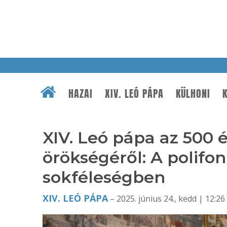
HAZAI
XIV. LEÓ PÁPA
KÜLHONI
K
XIV. Leó pápa az 500 é
örökségéről: A polifo
sokféleségben
XIV. LEÓ PÁPA
– 2025. június 24., kedd | 12:26