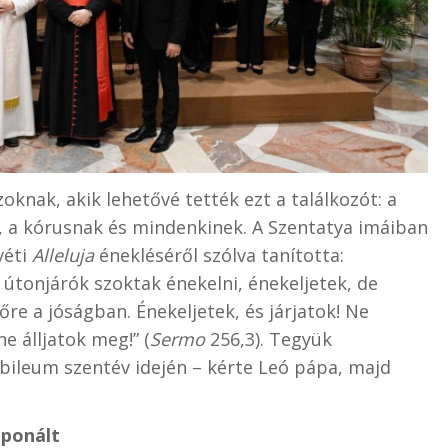
knak, akik lehetővé tették ezt a találkozót: a
k, a kórusnak és mindenkinek. A Szentatya imáiban
véti
Alleluja
énekléséről szólva tanította:
 útonjárók szoktak énekelni, énekeljetek, de
őre a jóságban. Énekeljetek, és járjatok! Ne
ne álljatok meg!” (
Sermo
256,3). Tegyük
ubileum szentév idején – kérte Leó pápa, majd
mponált