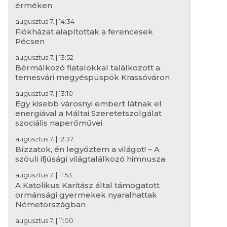
érméken
augusztus 7. | 14:34
Fiókházat alapítottak a ferencesek
Pécsen
augusztus 7. | 13:52
Bérmálkozó fiatalokkal találkozott a
temesvári megyéspüspök Krassóváron
augusztus 7. | 13:10
Leó pápa homíliája Assisiben: A vilá
Egy kisebb városnyi embert látnak el
Krisztust követve mi magunk is áta
energiával a Máltai Szeretetszolgálat
szociális naperőművei
augusztus 7. | 12:37
Bízzatok, én legyőztem a világot! – A
szöuli ifjúsági világtalálkozó himnusza
augusztus 7. | 11:53
A Katolikus Karitász által támogatott
ormánsági gyermekek nyaralhattak
Németországban
augusztus 7. | 11:00