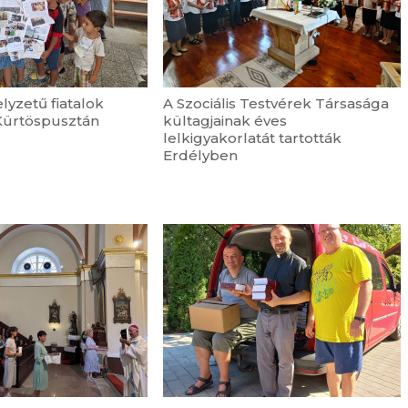
lyzetű fiatalok
A Szociális Testvérek Társasága
Kürtöspusztán
kültagjainak éves
lelkigyakorlatát tartották
Erdélyben