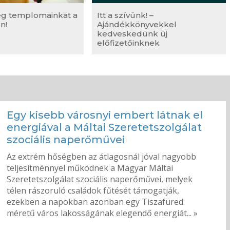
eg templomainkat a
Itt a szívünk! –
n!
Ajándékkönyvekkel
kedveskedünk új
előfizetőinknek
Egy kisebb városnyi embert látnak el
energiával a Máltai Szeretetszolgálat
szociális naperőművei
Az extrém hőségben az átlagosnál jóval nagyobb
teljesítménnyel működnek a Magyar Máltai
Szeretetszolgálat szociális naperőművei, melyek
télen rászoruló családok fűtését támogatják,
ezekben a napokban azonban egy Tiszafüred
méretű város lakosságának elegendő energiát... »