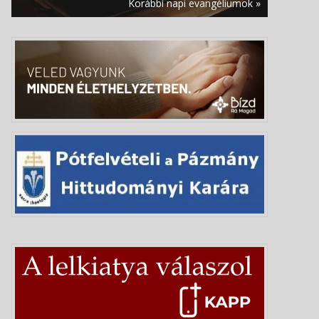
augusztus 7. | 0:01
Korábbi napi evangéliumok »
Mai evangélium – 2026. augusztus 7.
augusztus 6. | 20:05
A szolgálat és a közösség ünnepe –
Nagykovácsi közelében tartják a közép-
európai cserkésztalálkozót
augusztus 6. | 19:11
Istent az utcákon kell keresni –
Börtönviselt fiatalokat segítő paptól
búcsúztak Milánóban
augusztus 6. | 18:27
Giovanni Bellini:
Urunk színeváltozása
augusztus 6. | 17:40
Közösségi gondoskodás néven
egyedülálló képzés indul az
Esztergomi Hittudományi Főiskolán
augusztus 6. | 17:05
Leó pápa homíliája Assisiben: A világ
akkor újul meg, ha Krisztust követve mi
magunk is átalakulunk