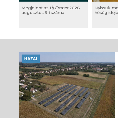
Megjelent az
Új Ember
2026.
Nyissuk m
augusztus 9-i száma
hőség idejé
HAZAI