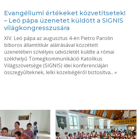
Evangéliumi értékeket közvetítsetek!
– Leó pápa üzenetet küldött a SIGNIS
világkongresszusára
XIV. Leó pápa az augusztus 4-én Pietro Parolin
bíboros államtitkár aláírásával közzétett
üzenetében szívélyes üdvözletét küldte a római
székhelyű Tömegkommunikáció Katolikus
Világszövetsége (SIGNIS) idei konferenciáján
összegyűlteknek, lelki közelségéről biztosítva... »