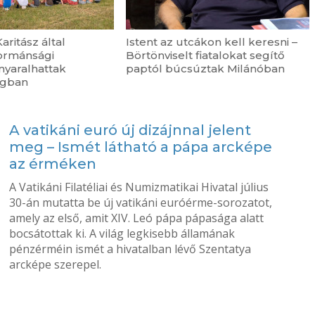
aritász által
Istent az utcákon kell keresni –
ormánsági
Börtönviselt fiatalokat segítő
yaralhattak
paptól búcsúztak Milánóban
ágban
A vatikáni euró új dizájnnal jelent
meg – Ismét látható a pápa arcképe
az érméken
A Vatikáni Filatéliai és Numizmatikai Hivatal július
30-án mutatta be új vatikáni euróérme-sorozatot,
amely az első, amit XIV. Leó pápa pápasága alatt
bocsátottak ki. A világ legkisebb államának
pénzérméin ismét a hivatalban lévő Szentatya
arcképe szerepel.