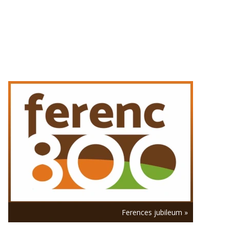
augusztus 6. | 13:18
Személyi változások
egyházmegyéinkben – 2026
augusztus 6. | 12:48
Harmincadszor imádkoztak
elsőszombati TÉRdeplő rózsafüzért a
Szent István-bazilika előtti téren
augusztus 6. | 12:03
Hátrányos helyzetű fiatalok táboroztak
Kürtöspusztán
augusztus 6. | 11:18
Olaszország 1500 kilométeres Szent
Ferenc-zarándokút-hálózatot nyitott
Leó pápa assisi útja előtt
augusztus 6. | 10:32
Varga László püspök Pécsen: A
szentség nem a bűntelenség, hanem az
Istennel való kapcsolat gyümölcse
Ferences jubileum »
augusztus 6. | 9:48