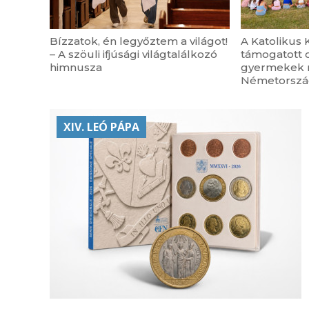
Bízzatok, én legyőztem a világot!
A Katolikus K
– A szöuli ifjúsági világtalálkozó
támogatott 
himnusza
gyermekek n
Németorsz
XIV. LEÓ PÁPA