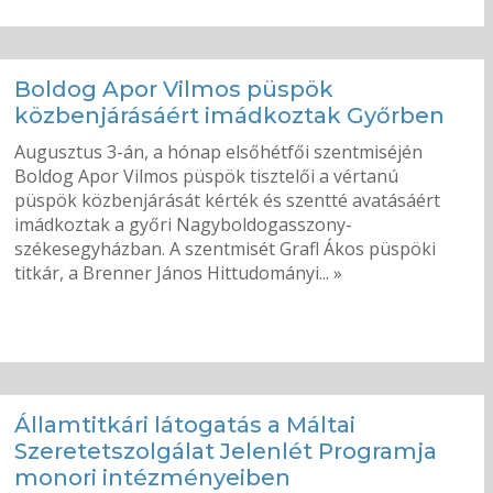
Boldog Apor Vilmos püspök
közbenjárásáért imádkoztak Győrben
Augusztus 3-án, a hónap elsőhétfői szentmiséjén
Boldog Apor Vilmos püspök tisztelői a vértanú
püspök közbenjárását kérték és szentté avatásáért
imádkoztak a győri Nagyboldogasszony-
székesegyházban. A szentmisét Grafl Ákos püspöki
titkár, a Brenner János Hittudományi... »
Államtitkári látogatás a Máltai
Szeretetszolgálat Jelenlét Programja
monori intézményeiben