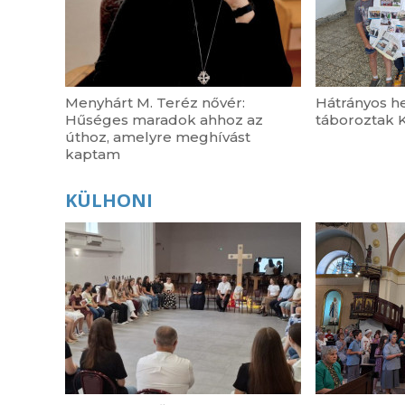
Menyhárt M. Teréz nővér:
Hátrányos he
Hűséges maradok ahhoz az
táboroztak 
úthoz, amelyre meghívást
kaptam
KÜLHONI