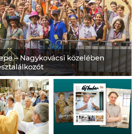
nepe – Nagykovácsi közelében
észtalálkozót