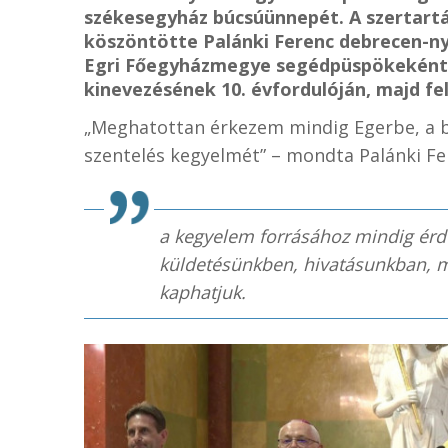
székesegyház búcsúünnepét. A szertartá
köszöntötte Palánki Ferenc debrecen-ny
Egri Főegyházmegye segédpüspökeként sz
kinevezésének 10. évfordulóján, majd fel
„Meghatottan érkezem mindig Egerbe, a ba
szentelés kegyelmét” – mondta Palánki Fer
a kegyelem forrásához mindig ér
küldetésünkben, hivatásunkban, me
kaphatjuk.