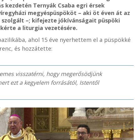
s kezdetén Ternyák Csaba egri érsek
íregyházi megyéspüspököt – aki öt éven át az
olgált –; kifejezte jókívánságait püspöki
kérte a liturgia vezetésére.
zilikába, ahol 15 éve nyerhettem el a püspökké
enc, és hozzátette:
demes visszatérni, hogy megerősödjünk
rt ezt a kegyelem forrásától, Istentől