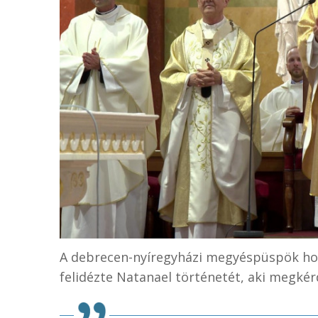
A debrecen-nyíregyházi megyéspüspök hom
felidézte Natanael történetét, aki megké