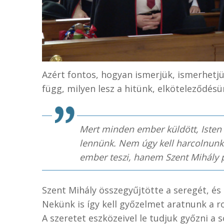
Azért fontos, hogyan ismerjük, ismerhetj
függ, milyen lesz a hitünk, elköteleződésü
Mert minden ember küldött, Isten k
lennünk. Nem úgy kell harcolnunk 
ember teszi, hanem Szent Mihály p
Szent Mihály összegyűjtötte a seregét, és
Nekünk is így kell győzelmet aratnunk a ro
A szeretet eszközeivel le tudjuk győzni a s