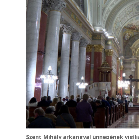
Szent Mihály arkangyal ünnepének vigíli