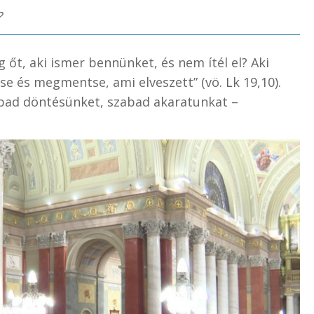
?
 őt, aki ismer bennünket, és nem ítél el? Aki
se és megmentse, ami elveszett” (vö. Lk 19,10).
bad döntésünket, szabad akaratunkat –