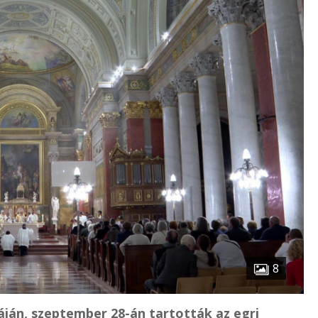
8
áján, szeptember 28-án tartották az egri