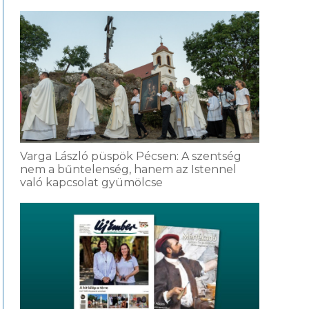
Varga László püspök Pécsen: A szentség
nem a bűntelenség, hanem az Istennel
való kapcsolat gyümölcse