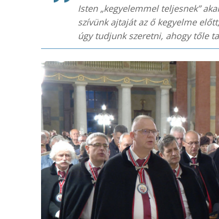
Isten „kegyelemmel teljesnek” aka
szívünk ajtaját az ő kegyelme előtt
úgy tudjunk szeretni, ahogy tőle t