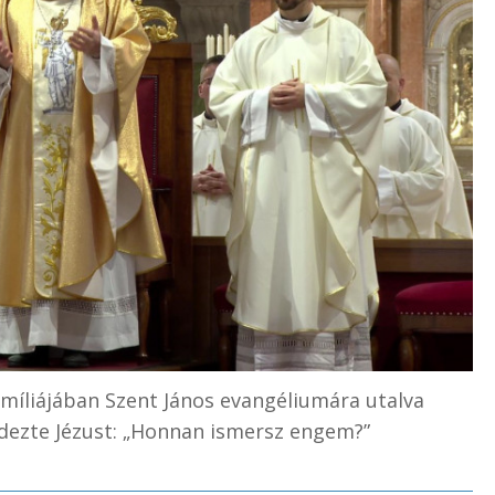
íliájában Szent János evangéliumára utalva
rdezte Jézust: „Honnan ismersz engem?”