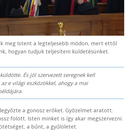
ük meg Istent a legteljesebb módon, mert ettől
nk, hogyan tudjuk teljesíteni küldetésünket.
üldötte. És jól szervezett seregnek kell
az e világi eszközökkel, ahogy a mai
éldájára.
 legyőzte a gonosz erőket. Győzelmet aratott.
ssz fölött. Isten minket is így akar megszervezni.
ötétséget, a bűnt, a gyűlöletet.