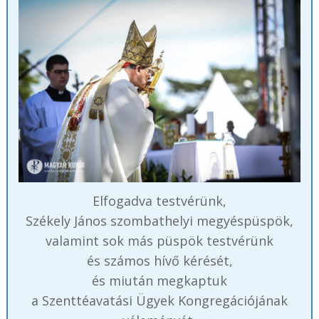
Elfogadva testvérünk,
Székely János szombathelyi megyéspüspök,
valamint sok más püspök testvérünk
és számos hívő kérését,
és miután megkaptuk
a Szenttéavatási Ügyek Kongregációjának