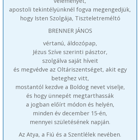
véleményét,
apostoli tekintélyünknél fogva megengedjük,
hogy Isten Szolgája, Tiszteletreméltó
BRENNER JÁNOS
vértanú, áldozópap,
Jézus Szíve szerinti pásztor,
szolgálva saját híveit
és megvédve az Oltáriszentséget, akit egy
beteghez vitt,
mostantól kezdve a Boldog nevet viselje,
és hogy ünnepét megtarthassák
a jogban előírt módon és helyén,
minden év december 15-én,
mennyei születésének napján.
Az Atya, a Fiú és a Szentlélek nevében.