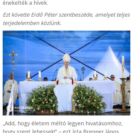
énekelték a hívek.
Ezt követte Erdő Péter szentbeszéde, amelyet teljes
terjedelemben közlünk.
„Add, hogy életem méltó legyen hivatásomhoz,
hogy szent lehessek!” – ezt írta Brenner János