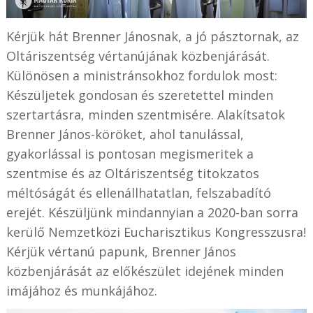
Kérjük hát Brenner Jánosnak, a jó pásztornak, az
Oltáriszentség vértanújának közbenjárását.
Különösen a ministránsokhoz fordulok most:
Készüljetek gondosan és szeretettel minden
szertartásra, minden szentmisére. Alakítsatok
Brenner János-köröket, ahol tanulással,
gyakorlással is pontosan megismeritek a
szentmise és az Oltáriszentség titokzatos
méltóságát és ellenállhatatlan, felszabadító
erejét. Készüljünk mindannyian a 2020-ban sorra
kerülő Nemzetközi Eucharisztikus Kongresszusra!
Kérjük vértanú papunk, Brenner János
közbenjárását az előkészület idejének minden
imájához és munkájához.