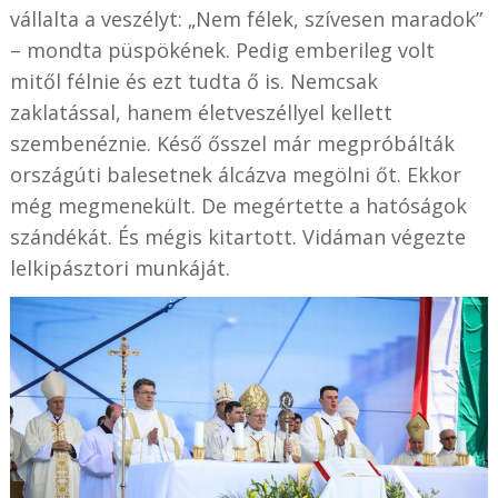
vállalta a veszélyt: „Nem félek, szívesen maradok”
– mondta püspökének. Pedig emberileg volt
mitől félnie és ezt tudta ő is. Nemcsak
zaklatással, hanem életveszéllyel kellett
szembenéznie. Késő ősszel már megpróbálták
országúti balesetnek álcázva megölni őt. Ekkor
még megmenekült. De megértette a hatóságok
szándékát. És mégis kitartott. Vidáman végezte
lelkipásztori munkáját.