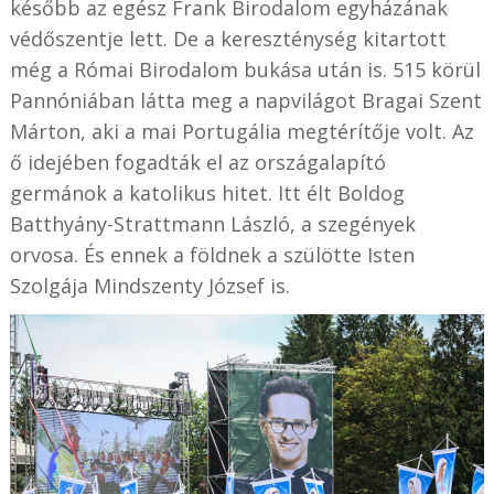
később az egész Frank Birodalom egyházának
védőszentje lett. De a kereszténység kitartott
még a Római Birodalom bukása után is. 515 körül
Pannóniában látta meg a napvilágot Bragai Szent
Márton, aki a mai Portugália megtérítője volt. Az
ő idejében fogadták el az országalapító
germánok a katolikus hitet. Itt élt Boldog
Batthyány-Strattmann László, a szegények
orvosa. És ennek a földnek a szülötte Isten
Szolgája Mindszenty József is.