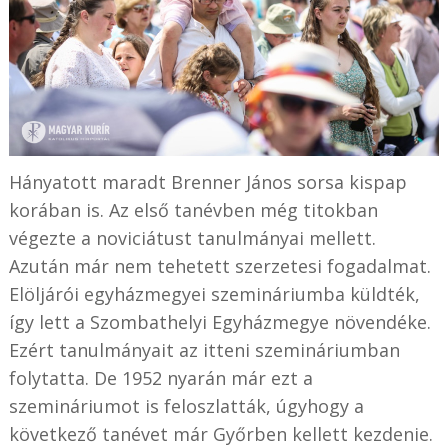
Hányatott maradt Brenner János sorsa kispap
korában is. Az első tanévben még titokban
végezte a noviciátust tanulmányai mellett.
Azután már nem tehetett szerzetesi fogadalmat.
Elöljárói egyházmegyei szemináriumba küldték,
így lett a Szombathelyi Egyházmegye növendéke.
Ezért tanulmányait az itteni szemináriumban
folytatta. De 1952 nyarán már ezt a
szemináriumot is feloszlatták, úgyhogy a
következő tanévet már Győrben kellett kezdenie.