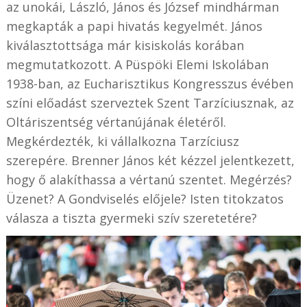
az unokái, László, János és József mindhárman
megkapták a papi hivatás kegyelmét. János
kiválasztottsága már kisiskolás korában
megmutatkozott. A Püspöki Elemi Iskolában
1938-ban, az Eucharisztikus Kongresszus évében
színi előadást szerveztek Szent Tarzíciusznak, az
Oltáriszentség vértanújának életéről.
Megkérdezték, ki vállalkozna Tarzíciusz
szerepére. Brenner János két kézzel jelentkezett,
hogy ő alakíthassa a vértanú szentet. Megérzés?
Üzenet? A Gondviselés előjele? Isten titokzatos
válasza a tiszta gyermeki szív szeretetére?