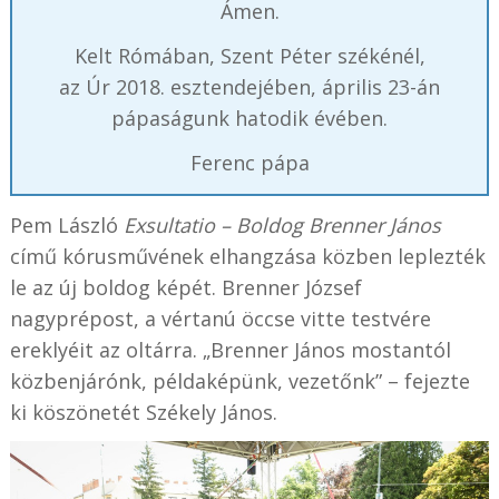
Ámen.
Kelt Rómában, Szent Péter székénél,
az Úr 2018. esztendejében, április 23-án
pápaságunk hatodik évében.
Ferenc pápa
Pem László
Exsultatio – Boldog Brenner János
című kórusművének elhangzása közben leplezték
le az új boldog képét. Brenner József
nagyprépost, a vértanú öccse vitte testvére
ereklyéit az oltárra. „Brenner János mostantól
közbenjárónk, példaképünk, vezetőnk” – fejezte
ki köszönetét Székely János.