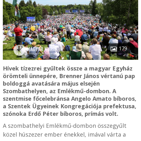
179
Hívek tízezrei gyűltek össze a magyar Egyház
örömteli ünnepére, Brenner János vértanú pap
boldoggá avatására május elsején
Szombathelyen, az Emlékmű-dombon. A
szentmise főcelebránsa Angelo Amato bíboros,
a Szentek Ügyeinek Kongregációja prefektusa,
szónoka Erdő Péter bíboros, prímás volt.
A szombathelyi Emlékmű-dombon összegyűlt
közel húszezer ember énekkel, imával várta a