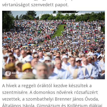
vértanúságot szenvedett papot.
A hívek a reggeli óráktól kezdve készültek a
szentmisére.
A domonkos nővérek rózsafüzért
vezettek, a szombathelyi Brenner János Óvoda,
Általános Iskola, Gimnázium és Kollégium diákjai