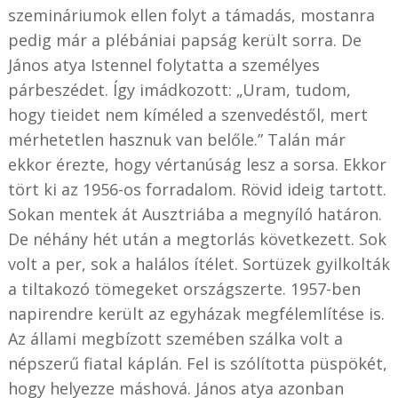
szemináriumok ellen folyt a támadás, mostanra
pedig már a plébániai papság került sorra. De
János atya Istennel folytatta a személyes
párbeszédet. Így imádkozott: „Uram, tudom,
hogy tieidet nem kíméled a szenvedéstől, mert
mérhetetlen hasznuk van belőle.” Talán már
ekkor érezte, hogy vértanúság lesz a sorsa. Ekkor
tört ki az 1956-os forradalom. Rövid ideig tartott.
Sokan mentek át Ausztriába a megnyíló határon.
De néhány hét után a megtorlás következett. Sok
volt a per, sok a halálos ítélet. Sortüzek gyilkolták
a tiltakozó tömegeket országszerte. 1957-ben
napirendre került az egyházak megfélemlítése is.
Az állami megbízott szemében szálka volt a
népszerű fiatal káplán. Fel is szólította püspökét,
hogy helyezze máshová. János atya azonban