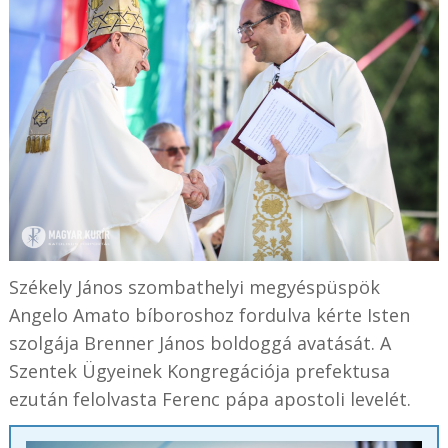
Székely János szombathelyi megyéspüspök
Angelo Amato bíboroshoz fordulva kérte Isten
szolgája Brenner János boldoggá avatását. A
Szentek Ügyeinek Kongregációja prefektusa
ezután felolvasta Ferenc pápa apostoli levelét.