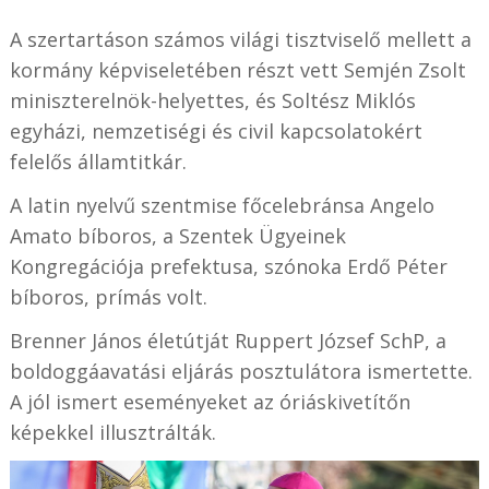
A szertartáson számos világi tisztviselő mellett a
kormány képviseletében részt vett Semjén Zsolt
miniszterelnök-helyettes, és Soltész Miklós
egyházi, nemzetiségi és civil kapcsolatokért
felelős államtitkár.
A latin nyelvű szentmise főcelebránsa Angelo
Amato bíboros, a Szentek Ügyeinek
Kongregációja prefektusa, szónoka Erdő Péter
bíboros, prímás volt.
Brenner János életútját Ruppert József SchP, a
boldoggáavatási eljárás posztulátora ismertette.
A jól ismert eseményeket az óriáskivetítőn
képekkel illusztrálták.