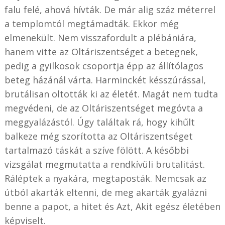
falu felé, ahová hívták. De már alig száz méterrel
a templomtól megtámadták. Ekkor még
elmenekült. Nem visszafordult a plébániára,
hanem vitte az Oltáriszentséget a betegnek,
pedig a gyilkosok csoportja épp az állítólagos
beteg házánál várta. Harminckét késszúrással,
brutálisan oltották ki az életét. Magát nem tudta
megvédeni, de az Oltáriszentséget megóvta a
meggyalázástól. Úgy találtak rá, hogy kihűlt
balkeze még szorította az Oltáriszentséget
tartalmazó táskát a szíve fölött. A későbbi
vizsgálat megmutatta a rendkívüli brutalitást.
Ráléptek a nyakára, megtaposták. Nemcsak az
útból akarták eltenni, de meg akarták gyalázni
benne a papot, a hitet és Azt, Akit egész életében
képviselt.