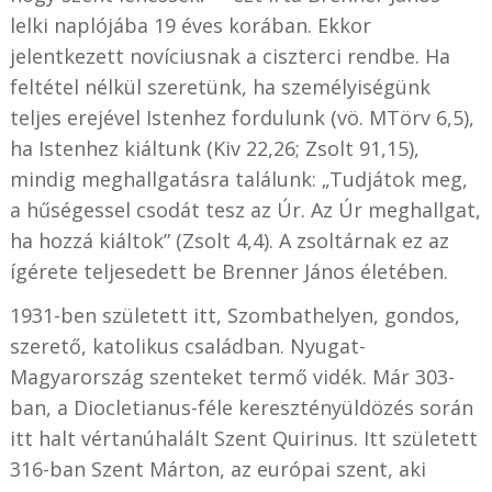
lelki naplójába 19 éves korában. Ekkor
jelentkezett novíciusnak a ciszterci rendbe. Ha
feltétel nélkül szeretünk, ha személyiségünk
teljes erejével Istenhez fordulunk (vö. MTörv 6,5),
ha Istenhez kiáltunk (Kiv 22,26; Zsolt 91,15),
mindig meghallgatásra találunk: „Tudjátok meg,
a hűségessel csodát tesz az Úr. Az Úr meghallgat,
ha hozzá kiáltok” (Zsolt 4,4). A zsoltárnak ez az
ígérete teljesedett be Brenner János életében.
1931-ben született itt, Szombathelyen, gondos,
szerető, katolikus családban. Nyugat-
Magyarország szenteket termő vidék. Már 303-
ban, a Diocletianus-féle keresztényüldözés során
itt halt vértanúhalált Szent Quirinus. Itt született
316-ban Szent Márton, az európai szent, aki