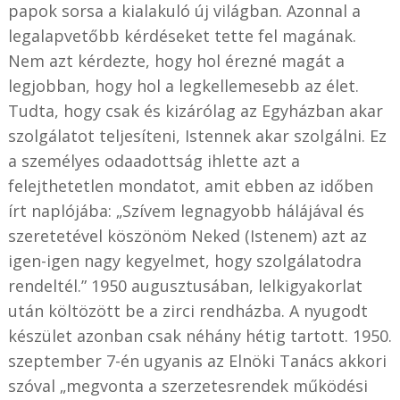
papok sorsa a kialakuló új világban. Azonnal a
legalapvetőbb kérdéseket tette fel magának.
Nem azt kérdezte, hogy hol érezné magát a
legjobban, hogy hol a legkellemesebb az élet.
Tudta, hogy csak és kizárólag az Egyházban akar
szolgálatot teljesíteni, Istennek akar szolgálni. Ez
a személyes odaadottság ihlette azt a
felejthetetlen mondatot, amit ebben az időben
írt naplójába: „Szívem legnagyobb hálájával és
szeretetével köszönöm Neked (Istenem) azt az
igen-igen nagy kegyelmet, hogy szolgálatodra
rendeltél.” 1950 augusztusában, lelkigyakorlat
után költözött be a zirci rendházba. A nyugodt
készület azonban csak néhány hétig tartott. 1950.
szeptember 7-én ugyanis az Elnöki Tanács akkori
szóval „megvonta a szerzetesrendek működési