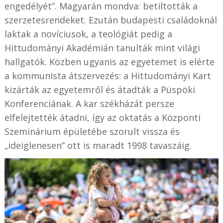
engedélyét”. Magyarán mondva: betiltották a
szerzetesrendeket. Ezután budapesti családoknál
laktak a novíciusok, a teológiát pedig a
Hittudományi Akadémián tanulták mint világi
hallgatók. Közben ugyanis az egyetemet is elérte
a kommunista átszervezés: a Hittudományi Kart
kizárták az egyetemről és átadták a Püspöki
Konferenciának. A kar székházát persze
elfelejtették átadni, így az oktatás a Központi
Szeminárium épületébe szorult vissza és
„ideiglenesen” ott is maradt 1998 tavaszáig.