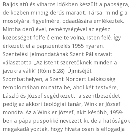
Baljóslatú és viharos időkben készült a papságra,
de közben mindig derűs maradt. Társai mindig a
mosolyára, figyelmére, odaadására emlékeztek.
Mintha derűjével, reménységével az egész
közösséget fölfelé emelte volna, Isten felé. Így
érkezett el a papszentelés 1955 nyarán.
Szentelési jelmondatának Szent Pál szavait
választotta: „Az Istent szeretőknek minden a
javukra válik” (Róm 8,28). Újmiséjét
Szombathelyen, a Szent Norbert Lelkészség
templomában mutatta be, ahol két testvére,
László és József segédkezett, a szentbeszédet
pedig az akkori teológiai tanár, Winkler József
mondta. Az a Winkler József, akit később, 1959-
ben a pápa püspökké nevezett ki, de a hatóságok
megakadályozták, hogy hivatalosan is elfogadja