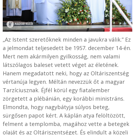
„Az Istent szeretőknek minden a javukra válik.” Ez
a jelmondat teljesedett be 1957. december 14-én.
Mert nem akármilyen gyilkosság, nem valami
látszólagos baleset vetett véget az életének.
Hanem megadatott neki, hogy az Oltáriszentség
vértanúja legyen. Méltán nevezzük őt a magyar
Tarzíciusznak. Éjfél körül egy fiatalember
zörgetett a plébánián, egy korábbi ministráns.
Elmondta, hogy nagybátyja súlyos beteg,
sürgősen papot kért. A káplán atya felöltözött,
felment a templomba, magához vette a betegek
olaját és az Oltáriszentséget. És elindult a közeli