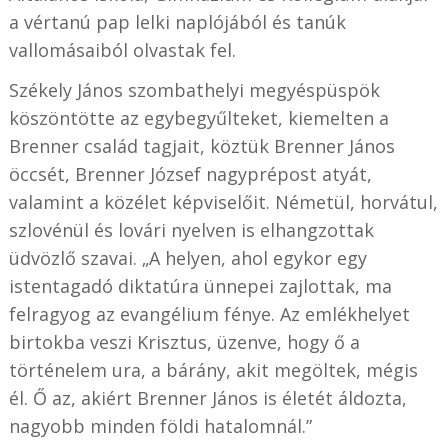
a vértanú pap lelki naplójából és tanúk
vallomásaiból olvastak fel.
Székely János szombathelyi megyéspüspök
köszöntötte az egybegyűlteket, kiemelten a
Brenner család tagjait, köztük Brenner János
öccsét, Brenner József nagyprépost atyát,
valamint a közélet képviselőit. Németül, horvátul,
szlovénül és lovári nyelven is elhangzottak
üdvözlő szavai. „A helyen, ahol egykor egy
istentagadó diktatúra ünnepei zajlottak, ma
felragyog az evangélium fénye. Az emlékhelyet
birtokba veszi Krisztus, üzenve, hogy ő a
történelem ura, a bárány, akit megöltek, mégis
él. Ő az, akiért Brenner János is életét áldozta,
nagyobb minden földi hatalomnál.”