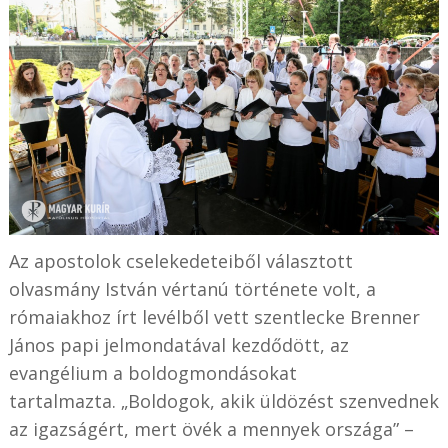
Az apostolok cselekedeteiből választott
olvasmány István vértanú története volt, a
rómaiakhoz írt levélből vett szentlecke Brenner
János papi jelmondatával kezdődött, az
evangélium a boldogmondásokat
tartalmazta. „Boldogok, akik üldözést szenvednek
az igazságért, mert övék a mennyek országa” –