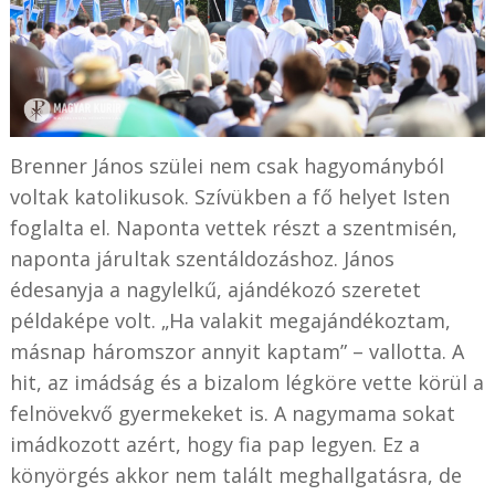
Brenner János szülei nem csak hagyományból
voltak katolikusok. Szívükben a fő helyet Isten
foglalta el. Naponta vettek részt a szentmisén,
naponta járultak szentáldozáshoz. János
édesanyja a nagylelkű, ajándékozó szeretet
példaképe volt. „Ha valakit megajándékoztam,
másnap háromszor annyit kaptam” – vallotta. A
hit, az imádság és a bizalom légköre vette körül a
felnövekvő gyermekeket is. A nagymama sokat
imádkozott azért, hogy fia pap legyen. Ez a
könyörgés akkor nem talált meghallgatásra, de