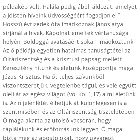
példakép volt. Halála pedig ábeli áldozat, amelyet
a Jóisten híveink üdvösségéért fogadjon el.”
Hosszú évtizedek óta imádkoznak János atya
sírjánál a hívek. Kápolnát emeltek vértanúsága
helyén. Boldoggá avatásáért sokan imádkoztunk.
Az ő példája egyetlen hatalmas tanúságtétel az
Oltáriszentség és a krisztusi papság mellett.
Keresztény hitünk és életünk középpontja maga
Jézus Krisztus. Ha őt teljes szívünkből
viszontszeretjük, végtelenbe tágul, és vele együtt
öleli át az egész világot (vö. Kol 1,17) a mi életünk
is. Az ő jelenlétét élhetjük át különlegesen is a
szentmisében és az Oltáriszentség tiszteletében.
Ő maga akarta az utolsó vacsorán, hogy
táplálékunk és erőforrásunk legyen. Ő maga
bízta meg az apostolokat, hogy ugyanezt