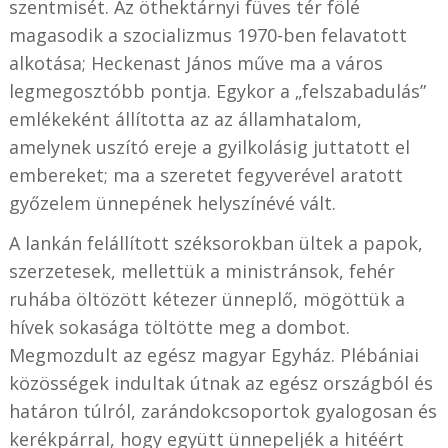
szentmisét. Az öthektárnyi füves tér fölé
magasodik a szocializmus 1970-ben felavatott
alkotása; Heckenast János műve ma a város
legmegosztóbb pontja. Egykor a „felszabadulás”
emlékeként állította az az államhatalom,
amelynek uszító ereje a gyilkolásig juttatott el
embereket; ma a szeretet fegyverével aratott
győzelem ünnepének helyszínévé vált.
A lankán felállított széksorokban ültek a papok,
szerzetesek, mellettük a ministránsok, fehér
ruhába öltözött kétezer ünneplő, mögöttük a
hívek sokasága töltötte meg a dombot.
Megmozdult az egész magyar Egyház. Plébániai
közösségek indultak útnak az egész országból és
határon túlról, zarándokcsoportok gyalogosan és
kerékpárral, hogy együtt ünnepeljék a hitéért