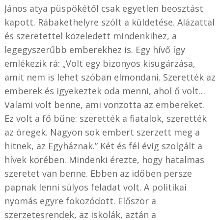
János atya püspökétől csak egyetlen beosztást
kapott. Rábakethelyre szólt a küldetése. Alázattal
és szeretettel közeledett mindenkihez, a
legegyszerűbb emberekhez is. Egy hívő így
emlékezik rá: „Volt egy bizonyos kisugárzása,
amit nem is lehet szóban elmondani. Szerették az
emberek és igyekeztek oda menni, ahol ő volt…
Valami volt benne, ami vonzotta az embereket.
Ez volt a fő bűne: szerették a fiatalok, szerették
az öregek. Nagyon sok embert szerzett meg a
hitnek, az Egyháznak.” Két és fél évig szolgált a
hívek körében. Mindenki érezte, hogy hatalmas
szeretet van benne. Ebben az időben persze
papnak lenni súlyos feladat volt. A politikai
nyomás egyre fokozódott. Először a
szerzetesrendek, az iskolák, aztán a