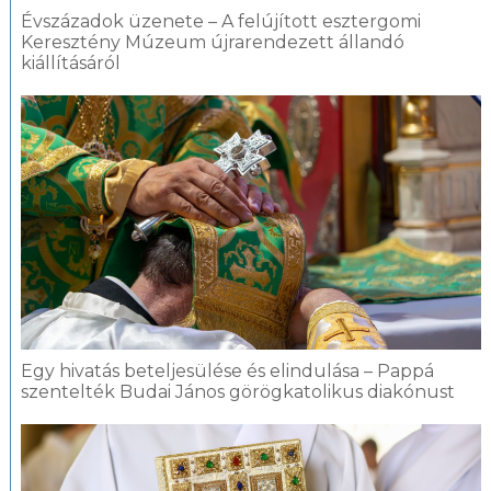
Évszázadok üzenete – A felújított esztergomi
Keresztény Múzeum újrarendezett állandó
kiállításáról
Egy hivatás beteljesülése és elindulása – Pappá
szentelték Budai János görögkatolikus diakónust