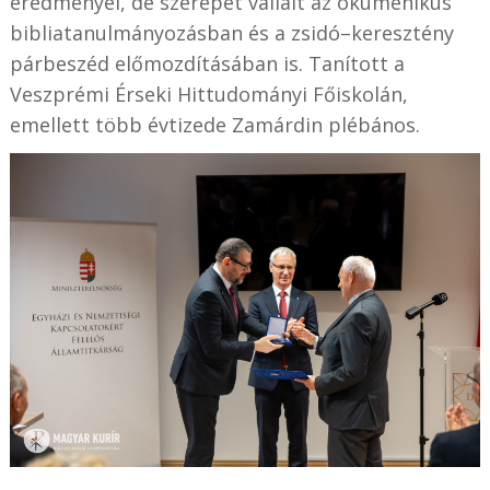
eredményei, de szerepet vállalt az ökumenikus
bibliatanulmányozásban és a zsidó–keresztény
párbeszéd előmozdításában is. Tanított a
Veszprémi Érseki Hittudományi Főiskolán,
emellett több évtizede Zamárdin plébános.