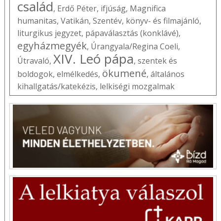
család
,
Erdő Péter
,
ifjúság
,
Magnifica
humanitas
,
Vatikán
,
Szentév
,
könyv- és filmajánló
,
liturgikus jegyzet
,
pápaválasztás (konklávé)
,
egyházmegyék
,
Úrangyala/Regina Coeli
,
XIV. Leó pápa
Útravaló
,
,
szentek és
ökumené
boldogok
,
elmélkedés
,
,
általános
kihallgatás/katekézis
,
lelkiségi mozgalmak