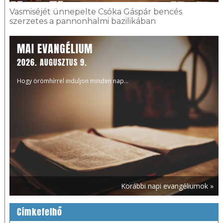
Vasmiséjét ünnepelte Csóka Gáspár bencés
szerzetes a pannonhalmi bazilikában
MAI EVANGÉLIUM
2026. AUGUSZTUS 9.
Hogy örömhírrel induljon minden nap...
Korábbi napi evangéliumok »
Címkefelhő