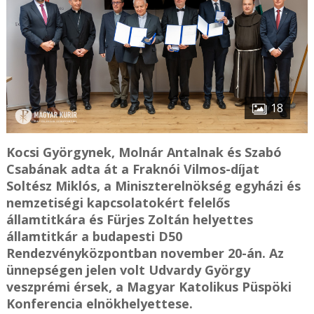
18
Kocsi Györgynek, Molnár Antalnak és Szabó
Csabának adta át a Fraknói Vilmos-díjat
Soltész Miklós, a Miniszterelnökség egyházi és
nemzetiségi kapcsolatokért felelős
államtitkára és Fürjes Zoltán helyettes
államtitkár a budapesti D50
Rendezvényközpontban november 20-án. Az
ünnepségen jelen volt Udvardy György
veszprémi érsek, a Magyar Katolikus Püspöki
Konferencia elnökhelyettese.