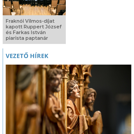
Fraknói Vilmos-díjat
kapott Ruppert József
és Farkas István
piarista paptanár
VEZETŐ HÍREK