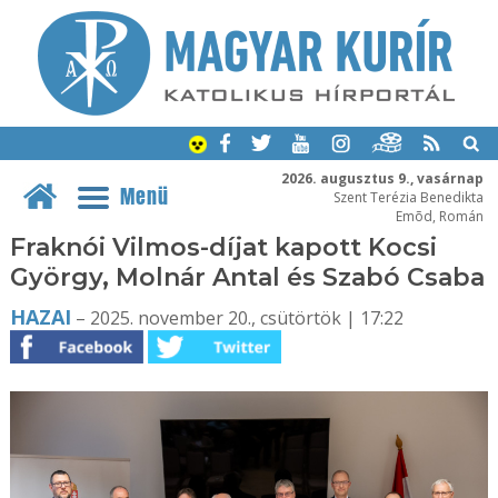
2026. augusztus 9., vasárnap
Menü
Szent Terézia Benedikta
Emõd, Román
Fraknói Vilmos-díjat kapott Kocsi
György, Molnár Antal és Szabó Csaba
HAZAI
– 2025. november 20., csütörtök | 17:22