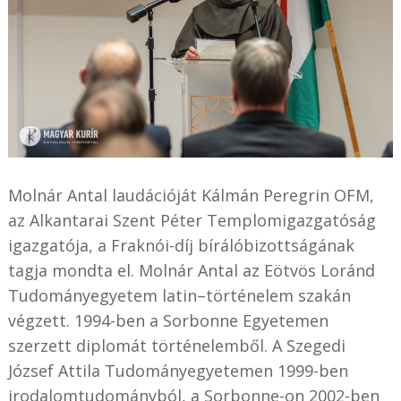
Molnár Antal laudációját Kálmán Peregrin OFM,
az Alkantarai Szent Péter Templomigazgatóság
igazgatója, a Fraknói-díj bírálóbizottságának
tagja mondta el. Molnár Antal az Eötvös Loránd
Tudományegyetem latin–történelem szakán
végzett. 1994-ben a Sorbonne Egyetemen
szerzett diplomát történelemből. A Szegedi
József Attila Tudományegyetemen 1999-ben
irodalomtudományból, a Sorbonne-on 2002-ben