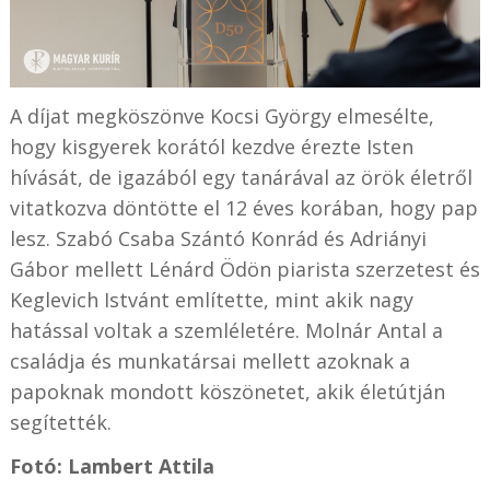
A díjat megköszönve Kocsi György elmesélte,
hogy kisgyerek korától kezdve érezte Isten
hívását, de igazából egy tanárával az örök életről
vitatkozva döntötte el 12 éves korában, hogy pap
lesz. Szabó Csaba Szántó Konrád és Adriányi
Gábor mellett Lénárd Ödön piarista szerzetest és
Keglevich Istvánt említette, mint akik nagy
hatással voltak a szemléletére. Molnár Antal a
családja és munkatársai mellett azoknak a
papoknak mondott köszönetet, akik életútján
segítették.
Fotó: Lambert Attila