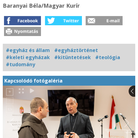
Baranyai Béla
/Magyar Kurír
#egyház és állam
#egyháztörténet
#keleti egyházak
#kitüntetések
#teológia
#tudomány
Kapcsolódó fotógaléria