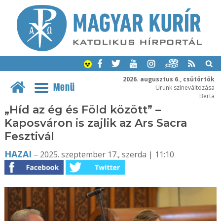
2026. augusztus 6., csütörtök
Menü
Urunk színeváltozása
Berta
„Híd az ég és Föld között” –
Kaposváron is zajlik az Ars Sacra
Fesztivál
HAZAI
– 2025. szeptember 17., szerda | 11:10