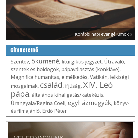
Korábbi napi evangéliumok »
Címkefelhő
ökumené
Szentév
,
,
liturgikus jegyzet
,
Útravaló
,
szentek és boldogok
,
pápaválasztás (konklávé)
,
Magnifica humanitas
,
elmélkedés
,
Vatikán
,
lelkiségi
család
XIV. Leó
mozgalmak
,
,
ifjúság
,
pápa
,
általános kihallgatás/katekézis
,
egyházmegyék
Úrangyala/Regina Coeli
,
,
könyv-
és filmajánló
,
Erdő Péter