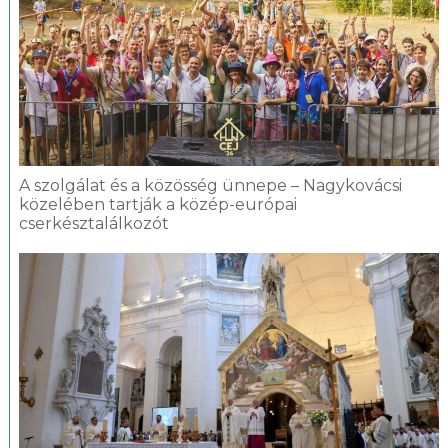
A szolgálat és a közösség ünnepe – Nagykovácsi
közelében tartják a közép-európai
cserkésztalálkozót