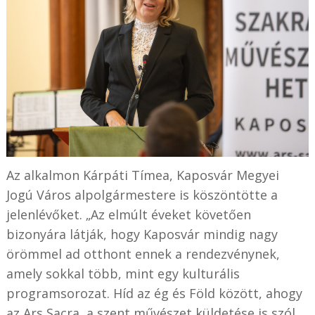
Az alkalmon Kárpáti Tímea, Kaposvár Megyei
Jogú Város alpolgármestere is köszöntötte a
jelenlévőket. „Az elmúlt éveket követően
bizonyára látják, hogy Kaposvár mindig nagy
örömmel ad otthont ennek a rendezvénynek,
amely sokkal több, mint egy kulturális
programsorozat. Híd az ég és Föld között, ahogy
az Ars Sacra, a szent művészet küldetése is szól.