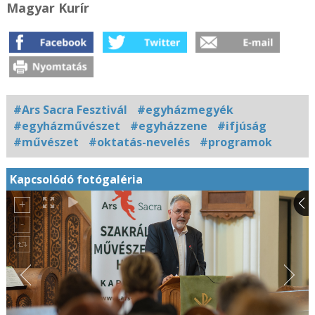
Magyar Kurír
#Ars Sacra Fesztivál
#egyházmegyék
#egyházművészet
#egyházzene
#ifjúság
#művészet
#oktatás-nevelés
#programok
Kapcsolódó fotógaléria