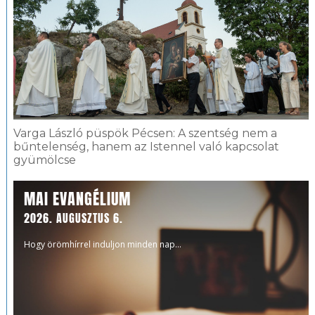
Varga László püspök Pécsen: A szentség nem a
bűntelenség, hanem az Istennel való kapcsolat
gyümölcse
MAI EVANGÉLIUM
2026. AUGUSZTUS 6.
Hogy örömhírrel induljon minden nap...