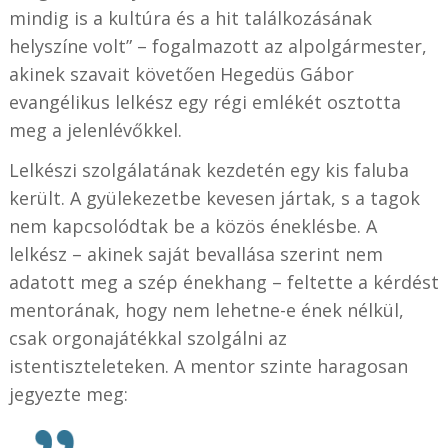
mindig is a kultúra és a hit találkozásának
helyszíne volt” – fogalmazott az alpolgármester,
akinek szavait követően Hegedüs Gábor
evangélikus lelkész egy régi emlékét osztotta
meg a jelenlévőkkel.
Lelkészi szolgálatának kezdetén egy kis faluba
került. A gyülekezetbe kevesen jártak, s a tagok
nem kapcsolódtak be a közös éneklésbe. A
lelkész – akinek saját bevallása szerint nem
adatott meg a szép énekhang – feltette a kérdést
mentorának, hogy nem lehetne-e ének nélkül,
csak orgonajátékkal szolgálni az
istentiszteleteken. A mentor szinte haragosan
jegyezte meg: