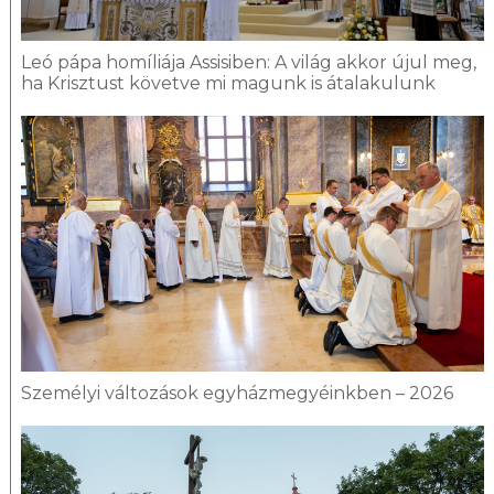
Leó pápa homíliája Assisiben: A világ akkor újul meg,
ha Krisztust követve mi magunk is átalakulunk
Személyi változások egyházmegyéinkben – 2026