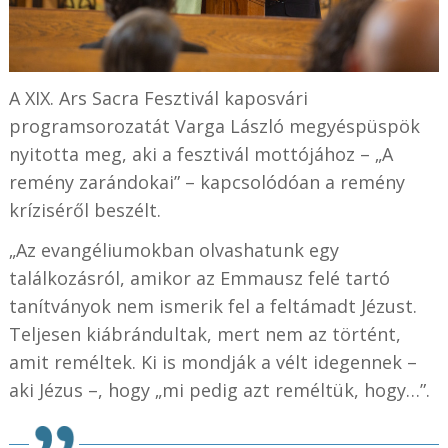
A XIX. Ars Sacra Fesztivál kaposvári
programsorozatát Varga László megyéspüspök
nyitotta meg, aki a fesztivál mottójához – „A
remény zarándokai” – kapcsolódóan a remény
kríziséről beszélt.
„Az evangéliumokban olvashatunk egy
találkozásról, amikor az Emmausz felé tartó
tanítványok nem ismerik fel a feltámadt Jézust.
Teljesen kiábrándultak, mert nem az történt,
amit reméltek. Ki is mondják a vélt idegennek –
aki Jézus –, hogy „mi pedig azt reméltük, hogy…”.