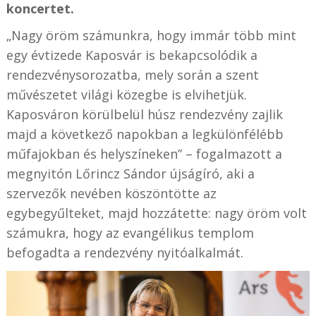
koncertet.
„Nagy öröm számunkra, hogy immár több mint
egy évtizede Kaposvár is bekapcsolódik a
rendezvénysorozatba, mely során a szent
művészetet világi közegbe is elvihetjük.
Kaposváron körülbelül húsz rendezvény zajlik
majd a következő napokban a legkülönfélébb
műfajokban és helyszíneken” – fogalmazott a
megnyitón Lőrincz Sándor újságíró, aki a
szervezők nevében köszöntötte az
egybegyűlteket, majd hozzátette: nagy öröm volt
számukra, hogy az evangélikus templom
befogadta a rendezvény nyitóalkalmát.