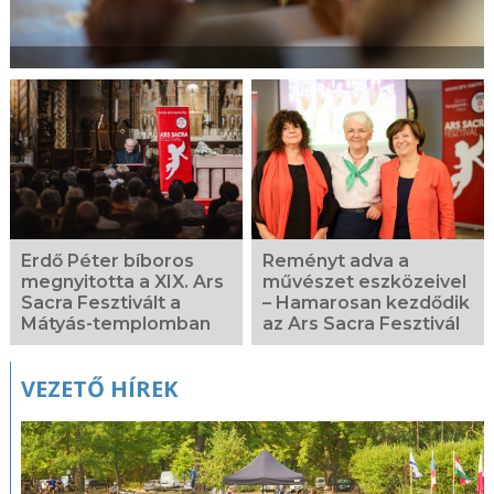
Erdő Péter bíboros
Reményt adva a
megnyitotta a XIX. Ars
művészet eszközeivel
Sacra Fesztivált a
– Hamarosan kezdődik
Mátyás-templomban
az Ars Sacra Fesztivál
VEZETŐ HÍREK