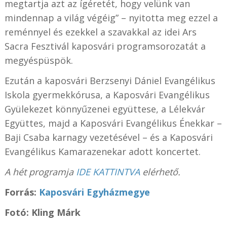
megtartja azt az ígéretét, hogy velünk van
mindennap a világ végéig” – nyitotta meg ezzel a
reménnyel és ezekkel a szavakkal az idei Ars
Sacra Fesztivál kaposvári programsorozatát a
megyéspüspök.
Ezután a kaposvári Berzsenyi Dániel Evangélikus
Iskola gyermekkórusa, a Kaposvári Evangélikus
Gyülekezet könnyűzenei együttese, a Lélekvár
Együttes, majd a Kaposvári Evangélikus Énekkar –
Baji Csaba karnagy vezetésével – és a Kaposvári
Evangélikus Kamarazenekar adott koncertet.
A hét programja
IDE KATTINTVA
elérhető.
Forrás:
Kaposvári Egyházmegye
Fotó: Kling Márk