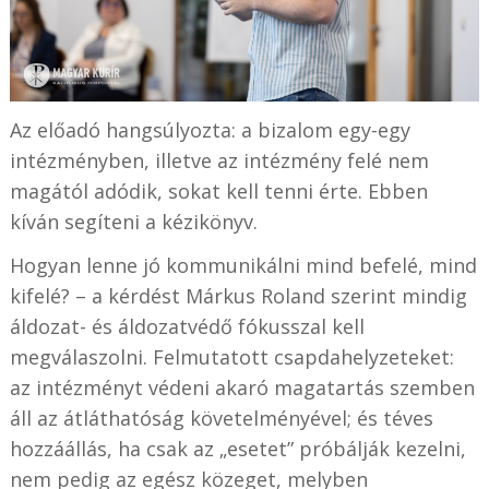
Az előadó hangsúlyozta: a bizalom egy-egy
intézményben, illetve az intézmény felé nem
magától adódik, sokat kell tenni érte. Ebben
kíván segíteni a kézikönyv.
Hogyan lenne jó kommunikálni mind befelé, mind
kifelé? – a kérdést Márkus Roland szerint mindig
áldozat- és áldozatvédő fókusszal kell
megválaszolni. Felmutatott csapdahelyzeteket:
az intézményt védeni akaró magatartás szemben
áll az átláthatóság követelményével; és téves
hozzáállás, ha csak az „esetet” próbálják kezelni,
nem pedig az egész közeget, melyben