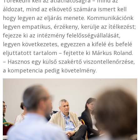
Törekedni kell az átláthatóságra – mind az
áldozat, mind az elkövető számára ismert kell
hogy legyen az eljárás menete. Kommunikációnk
legyen empatikus, érzékeny, kerülje az ítélkezést;
fejezze ki az intézmény felelősségvállalását,
legyen következetes, egyezzen a kifelé és befelé
eljuttatott tartalom – fejtette ki Márkus Roland.
– Hasznos egy külső szakértő viszontellenőrzése,
a kompetencia pedig követelmény.