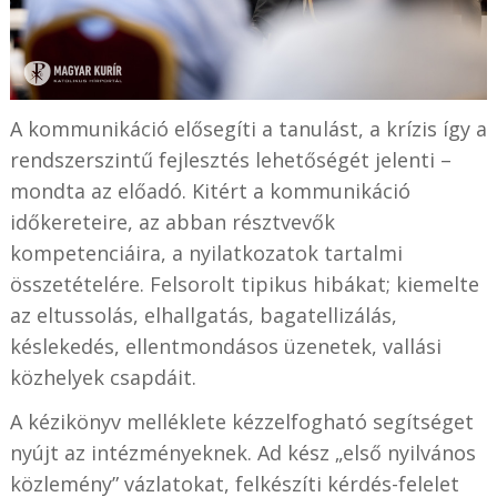
A kommunikáció elősegíti a tanulást, a krízis így a
rendszerszintű fejlesztés lehetőségét jelenti –
mondta az előadó. Kitért a kommunikáció
időkereteire, az abban résztvevők
kompetenciáira, a nyilatkozatok tartalmi
összetételére. Felsorolt tipikus hibákat; kiemelte
az eltussolás, elhallgatás, bagatellizálás,
késlekedés, ellentmondásos üzenetek, vallási
közhelyek csapdáit.
A kézikönyv melléklete kézzelfogható segítséget
nyújt az intézményeknek. Ad kész „első nyilvános
közlemény” vázlatokat, felkészíti kérdés-felelet