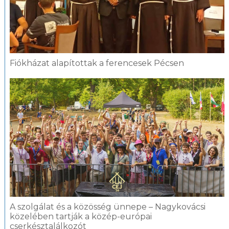
Fiókházat alapítottak a ferencesek Pécsen
A szolgálat és a közösség ünnepe – Nagykovácsi
közelében tartják a közép-európai
cserkésztalálkozót