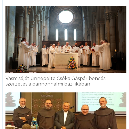
Vasmiséjét ünnepelte Csóka Gáspár bencés
szerzetes a pannonhalmi bazilikában