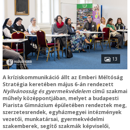
13
A kríziskommunikáció állt az Emberi Méltóság
Stratégia keretében május 6-án rendezett
Nyilvánosság és gyermekvédelem
című szakmai
műhely középpontjában, melyet a budapesti
Piarista Gimnázium épületében rendeztek meg,
szerzetesrendek, egyházmegyei intézmények
vezetői, munkatársai, gyermekvédelmi
szakemberek, segítő szakmák képviselői,