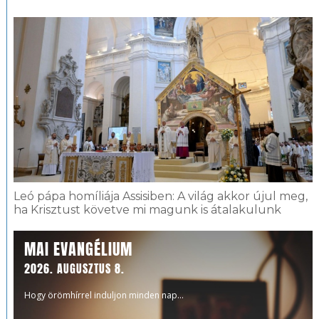
Leó pápa homíliája Assisiben: A világ akkor újul meg,
ha Krisztust követve mi magunk is átalakulunk
MAI EVANGÉLIUM
2026. AUGUSZTUS 8.
Hogy örömhírrel induljon minden nap...