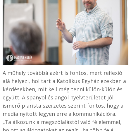
A műhely továbbá azért is fontos, mert reflexió
alá helyezi, hol tart a Katolikus Egyház ezekben a
kérdésekben, mit kell még tenni külön-külön és
együtt. A spanyol és angol nyelvterületet jól
ismerő piarista szerzetes szerint fontos, hogy a
média nyitott legyen erre a kommunikációra.
„Találkozunk a megszólalástól való félelemmel,
holott az áldozatokat az segíti, ha több felé