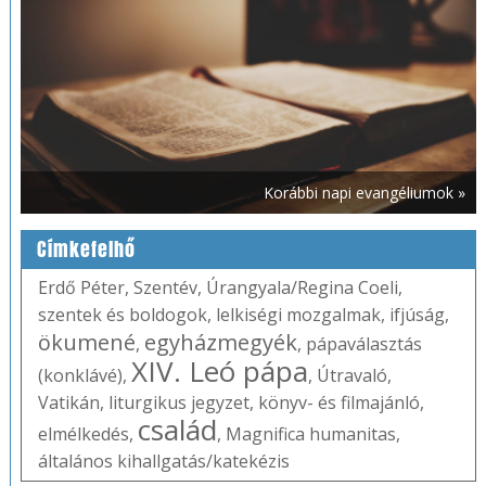
Korábbi napi evangéliumok »
Címkefelhő
Erdő Péter
,
Szentév
,
Úrangyala/Regina Coeli
,
szentek és boldogok
,
lelkiségi mozgalmak
,
ifjúság
,
ökumené
egyházmegyék
,
,
pápaválasztás
XIV. Leó pápa
(konklávé)
,
,
Útravaló
,
Vatikán
,
liturgikus jegyzet
,
könyv- és filmajánló
,
család
elmélkedés
,
,
Magnifica humanitas
,
általános kihallgatás/katekézis