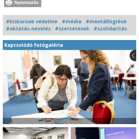
#kiskorúak védelme
#média
#mentálhigiéné
#oktatás-nevelés
#szerzetesek
#szolidaritás
Kapcsolódó fotógaléria