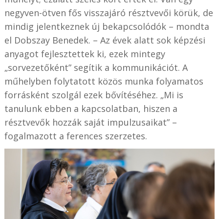
negyven-ötven fős visszajáró résztvevői körük, de
mindig jelentkeznek új bekapcsolódók – mondta
el Dobszay Benedek. – Az évek alatt sok képzési
anyagot fejlesztettek ki, ezek mintegy
„sorvezetőként” segítik a kommunikációt. A
műhelyben folytatott közös munka folyamatos
forrásként szolgál ezek bővítéséhez. „Mi is
tanulunk ebben a kapcsolatban, hiszen a
résztvevők hozzák saját impulzusaikat” –
fogalmazott a ferences szerzetes.