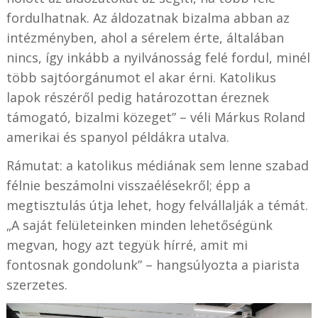
fordulhatnak. Az áldozatnak bizalma abban az
intézményben, ahol a sérelem érte, általában
nincs, így inkább a nyilvánosság felé fordul, minél
több sajtóorgánumot el akar érni. Katolikus
lapok részéről pedig határozottan éreznek
támogató, bizalmi közeget” – véli Márkus Roland
amerikai és spanyol példákra utalva.
Rámutat: a katolikus médiának sem lenne szabad
félnie beszámolni visszaélésekről; épp a
megtisztulás útja lehet, hogy felvállalják a témát.
„A saját felületeinken minden lehetőségünk
megvan, hogy azt tegyük hírré, amit mi
fontosnak gondolunk” – hangsúlyozta a piarista
szerzetes.