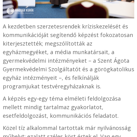
A kezdetben szerzetesrendek kríziskezelését és
kommunikációját segítendő képzést fokozatosan
kiterjesztették; megszólították az
egyházmegyéket, a média munkatársait, a
gyermekvédelmi intézményeket – a Szent Ágota
Gyermekvédelmi Szolgáltatót és a görögkatolikus
egyház intézményeit –, és felkínálják
programjukat testvéregyházaknak is.
A képzés egy-egy téma elméleti feldolgozása
mellett mindig tartalmaz gyakorlatot,
esetfeldolgozást, kommunikációs feladatot.
Közel tíz alkalommal tartottak már nyilvánosság
műhelyt; ezalatt széles kört értek el. Van egy