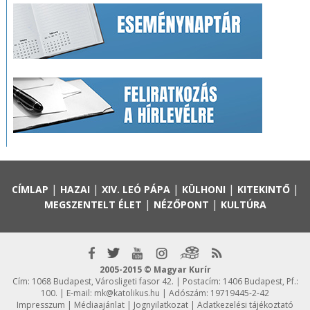
|
|
|
|
|
CÍMLAP
HAZAI
XIV. LEÓ PÁPA
KÜLHONI
KITEKINTŐ
|
|
MEGSZENTELT ÉLET
NÉZŐPONT
KULTÚRA
2005-2015 © Magyar Kurír
Cím: 1068 Budapest, Városligeti fasor 42. | Postacím: 1406 Budapest, Pf.:
100. | E-mail:
mk@katolikus.hu
| Adószám: 19719445-2-42
Impresszum
|
Médiaajánlat
|
Jognyilatkozat
|
Adatkezelési tájékoztató