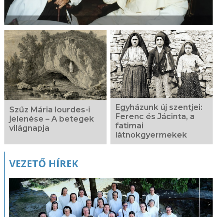
Egyházunk új szentjei:
Szűz Mária lourdes-i
Ferenc és Jácinta, a
jelenése – A betegek
fatimai
világnapja
látnokgyermekek
VEZETŐ HÍREK