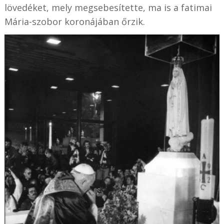
lövedéket, mely megsebesítette, ma is a fatimai
Mária-szobor koronájában őrzik.