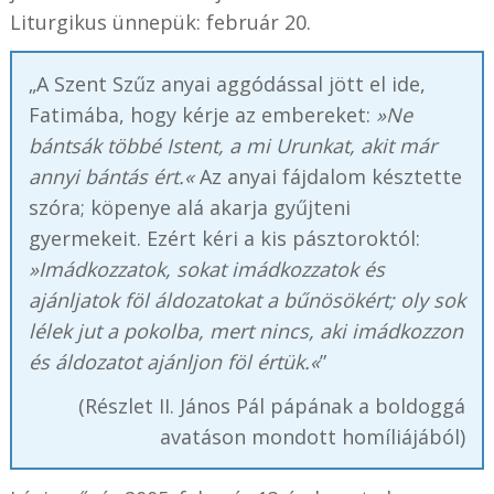
Liturgikus ünnepük: február 20.
„A Szent Szűz anyai aggódással jött el ide,
Fatimába, hogy kérje az embereket:
»Ne
bántsák többé Istent, a mi Urunkat, akit már
annyi bántás ért.«
Az anyai fájdalom késztette
szóra; köpenye alá akarja gyűjteni
gyermekeit. Ezért kéri a kis pásztoroktól:
»Imádkozzatok, sokat imádkozzatok és
ajánljatok föl áldozatokat a bűnösökért; oly sok
lélek jut a pokolba, mert nincs, aki imádkozzon
és áldozatot ajánljon föl értük.«
”
(Részlet II. János Pál pápának a boldoggá
avatáson mondott homíliájából)