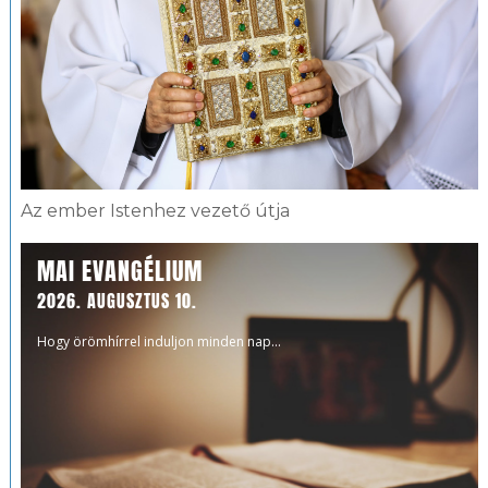
Az ember Istenhez vezető útja
MAI EVANGÉLIUM
2026. AUGUSZTUS 10.
Hogy örömhírrel induljon minden nap...