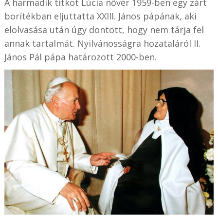
A harmadik titkot Lúcia nővér 1959-ben egy zárt
borítékban eljuttatta XXIII. János pápának, aki
elolvasása után úgy döntött, hogy nem tárja fel
annak tartalmát. Nyilvánosságra hozataláról II.
János Pál pápa határozott 2000-ben.