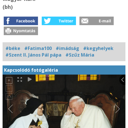
(bh)
#béke
#Fatima100
#imádság
#kegyhelyek
#Szent II. János Pál pápa
#Szűz Mária
Kapcsolódó fotógaléria