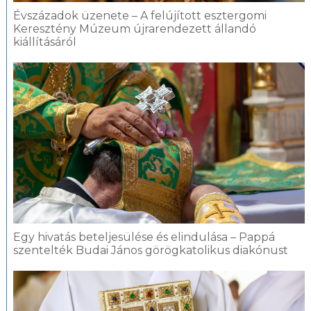
Évszázadok üzenete – A felújított esztergomi
Keresztény Múzeum újrarendezett állandó
kiállításáról
Egy hivatás beteljesülése és elindulása – Pappá
szentelték Budai János görögkatolikus diakónust