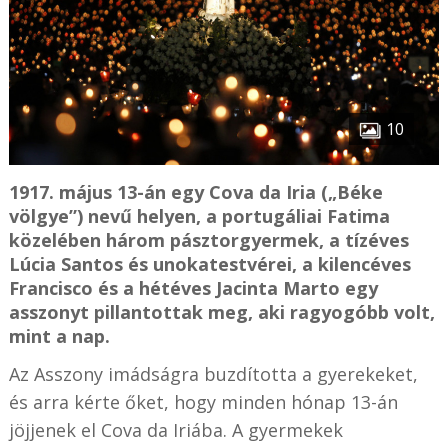
10
1917. május 13-án egy Cova da Iria („Béke
völgye”) nevű helyen, a portugáliai Fatima
közelében három pásztorgyermek, a tízéves
Lúcia Santos és unokatestvérei, a kilencéves
Francisco és a hétéves Jacinta Marto egy
asszonyt pillantottak meg, aki ragyogóbb volt,
mint a nap.
Az Asszony imádságra buzdította a gyerekeket,
és arra kérte őket, hogy minden hónap 13-án
jöjjenek el Cova da Iriába. A gyermekek