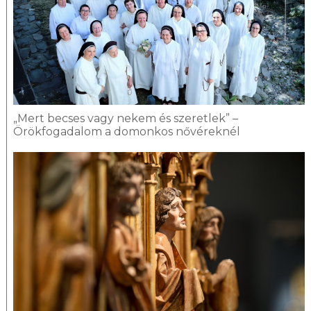
„Mert becses vagy nekem és szeretlek” –
Örökfogadalom a domonkos nővéreknél