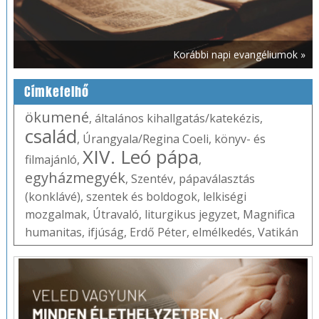
Korábbi napi evangéliumok »
Címkefelhő
ökumené
,
általános kihallgatás/katekézis
,
család
,
Úrangyala/Regina Coeli
,
könyv- és
XIV. Leó pápa
filmajánló
,
,
egyházmegyék
,
Szentév
,
pápaválasztás
(konklávé)
,
szentek és boldogok
,
lelkiségi
mozgalmak
,
Útravaló
,
liturgikus jegyzet
,
Magnifica
humanitas
,
ifjúság
,
Erdő Péter
,
elmélkedés
,
Vatikán