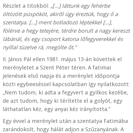
Részlet a titokból:
„[...] láttunk egy fehérbe
öltözött püspököt, akiről úgy éreztük, hogy ő a
szentatya. […] ment botladozó léptekkel […],
fölérve a hegy tetejére, térdre borult a nagy kereszt
lábánál, és egy csoport katona lőfegyverekkel és
nyíllal tüzelve rá, megölte őt.”
II. János Pál ellen 1981. május 13-án követtek el
merényletet a Szent Péter téren. A fatimai
jelenések első napja és a merénylet időpontja
közti egybeeséssel kapcsolatban így nyilatkozott:
„Nem tudom, ki adta a fegyvert a gyilkos kezébe,
de azt tudom, hogy ki térítette el a golyót, egy
láthatatlan kéz, egy anyai kéz irányította.”
Egy évvel a merénylet után a szentatya Fatimába
zarándokolt, hogy hálát adjon a Szűzanyának. A