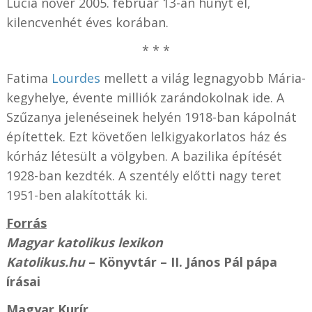
Lúcia nővér 2005. február 13-án hunyt el,
kilencvenhét éves korában.
* * *
Fatima
Lourdes
mellett a világ legnagyobb Mária-
kegyhelye, évente milliók zarándokolnak ide. A
Szűzanya jelenéseinek helyén 1918-ban kápolnát
építettek. Ezt követően lelkigyakorlatos ház és
kórház létesült a völgyben. A bazilika építését
1928-ban kezdték. A szentély előtti nagy teret
1951-ben alakították ki.
Forrás
Magyar katolikus lexikon
Katolikus.hu
– Könyvtár – II. János Pál pápa
írásai
Magyar Kurír