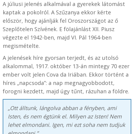
A júliusi jelenés alkalmával a gyerekek látomást
kaptak a pokolról. A Szűzanya ekkor kérte
először, hogy ajánlják fel Oroszországot az ő
Szeplőtelen Szívének. E fölajánlást XII. Piusz
végezte el 1942-ben, majd VI. Pál 1964-ben
megismételte.
A jelenések híre gyorsan terjedt, és az utolsó
alkalommal, 1917. október 13-án mintegy 70 ezer
ember volt jelen Cova da Iriában. Ekkor történt a
híres „napcsoda”: a nap megnagyobbodott,
forogni kezdett, majd úgy tűnt, rázuhan a földre.
„Ott álltunk, lángolva abban a fényben, ami
Isten, és nem égtünk el. Milyen az Isten! Nem
lehet elmondani. Igen, mi ezt soha nem tudjuk
elmondani.”