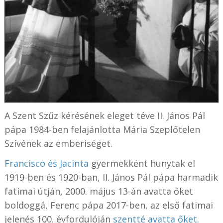
A Szent Szűz kérésének eleget téve II. János Pál
pápa 1984-ben felajánlotta Mária Szeplőtelen
Szívének az emberiséget.
Francisco és Jacinta
gyermekként hunytak el
1919-ben és 1920-ban, II. János Pál pápa harmadik
fatimai útján, 2000. május 13-án avatta őket
boldoggá, Ferenc pápa 2017-ben, az első fatimai
jelenés 100. évfordulóján
szentté avatta őket
.