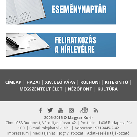
|
|
|
|
|
CÍMLAP
HAZAI
XIV. LEÓ PÁPA
KÜLHONI
KITEKINTŐ
|
|
MEGSZENTELT ÉLET
NÉZŐPONT
KULTÚRA
2005-2015 © Magyar Kurír
Cím: 1068 Budapest, Városligeti fasor 42. | Postacím: 1406 Budapest, Pf.:
100. | E-mail:
mk@katolikus.hu
| Adószám: 19719445-2-42
Impresszum
|
Médiaajánlat
|
Jognyilatkozat
|
Adatkezelési tájékoztató