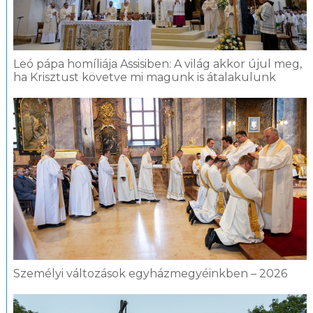
Leó pápa homíliája Assisiben: A világ akkor újul meg,
ha Krisztust követve mi magunk is átalakulunk
Személyi változások egyházmegyéinkben – 2026