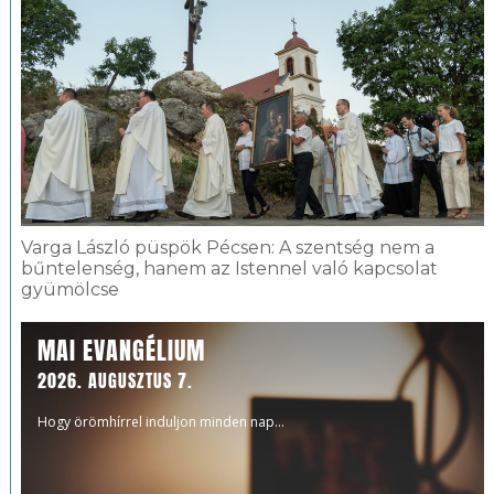
Varga László püspök Pécsen: A szentség nem a
bűntelenség, hanem az Istennel való kapcsolat
gyümölcse
MAI EVANGÉLIUM
2026. AUGUSZTUS 7.
Hogy örömhírrel induljon minden nap...