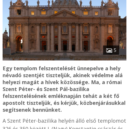
5
Egy templom felszentelését ünnepelve a hely
névadó szentjét tiszteljük, akinek védelme alá
helyezi magát a hívek közössége. Ma, a római
Szent Péter- és Szent Pál-bazilika
felszentelésének emléknapján tehát a két fő
apostolt tiszteljük, és kérjük, közbenjárásukkal
segítsenek bennünket.
A Szent Péter-bazilika helyén álló első templomot
326 és 350 között I. (Nagy) Konstantin császár és