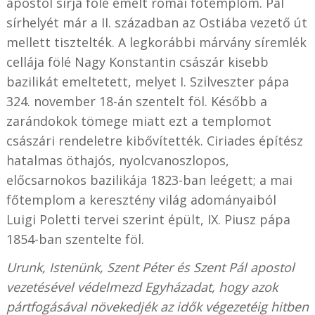
apostol sírja fölé emelt római főtemplom. Pál
sírhelyét már a II. században az Ostiába vezető út
mellett tisztelték. A legkorábbi márvány síremlék
cellája fölé Nagy Konstantin császár kisebb
bazilikát emeltetett, melyet I. Szilveszter pápa
324. november 18-án szentelt föl. Később a
zarándokok tömege miatt ezt a templomot
császári rendeletre kibővítették. Ciriades építész
hatalmas öthajós, nyolcvanoszlopos,
előcsarnokos bazilikája 1823-ban leégett; a mai
főtemplom a keresztény világ adományaiból
Luigi Poletti tervei szerint épült, IX. Piusz pápa
1854-ban szentelte föl.
Urunk, Istenünk, Szent Péter és Szent Pál apostol
vezetésével védelmezd Egyházadat, hogy azok
pártfogásával növekedjék az idők végezetéig hitben