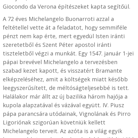
Giocondo da Verona építészeket kapta segítőül.
A 72 éves Michelangelo Buonarroti azzal a
feltétellel vette át a feladatot, hogy semmiféle
pénzt nem kap érte, mert egyedül Isten iránti
szeretetből és Szent Péter apostol iránti
tiszteletből végzi a munkát. Egy 1547. január 1-jei
pápai brevével Michelangelo a tervezésben
szabad kezet kapott, és visszatért Bramante
elképzeléséhez, amit a költségek miatt később
leegyszerűsített, de méltóságteljesebbé is tett.
Halálakor már állt az új bazilika három hajója a
kupola alapzatával és vázával együtt. IV. Piusz
pápa parancsára utódainak, Vignolának és Pirro
Ligoriónak szigorúan követniük kellett
Michelangelo terveit. Az azóta is a világ egyik