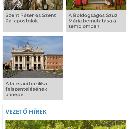
Szent Péter és Szent
A Boldogságos Szűz
Pál apostolok
Mária bemutatása a
templomban
A lateráni bazilika
felszentelésének
ünnepe
VEZETŐ HÍREK