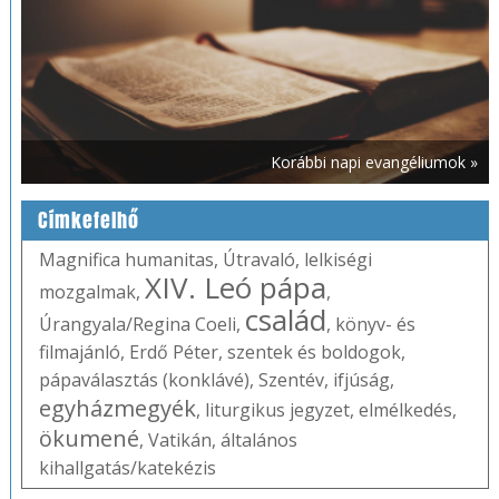
Korábbi napi evangéliumok »
Címkefelhő
Magnifica humanitas
,
Útravaló
,
lelkiségi
XIV. Leó pápa
mozgalmak
,
,
család
Úrangyala/Regina Coeli
,
,
könyv- és
filmajánló
,
Erdő Péter
,
szentek és boldogok
,
pápaválasztás (konklávé)
,
Szentév
,
ifjúság
,
egyházmegyék
,
liturgikus jegyzet
,
elmélkedés
,
ökumené
,
Vatikán
,
általános
kihallgatás/katekézis