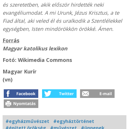
és szeretetben, akik először hirdették neki
evangéliumodat. A mi Urunk, Jézus Krisztus, a te
Fiad által, aki veled él és uralkodik a Szentlélekkel
egységben, Isten mindörökkön örökké. Ámen.
Forrás
Magyar katolikus lexikon
Fotó: Wikimedia Commons
Magyar Kurír
(vn)
#egyházművészet
#egyháztörténet
#épített örökség
#művészet
#ünnepek