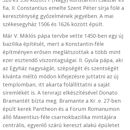
fia, II. Constantius emelte Szent Péter sírja fölé a
kereszténység győzelmének jegyében. A mai
székesegyház 1506 és 1626 között épült.
Már V. Miklós pápa tervbe vette 1450-ben egy új
bazilika építését, mert a Konstantin-féle
építményen erősen meglátszottak a több mint
ezer esztendő viszontagságai. II. Gyula pápa, aki
az Egyház nagyságát, szépségét és szentségét
kívánta méltó módon kifejezésre juttatni az új
templomban, itt akarta fölállíttatni a saját
síremlékét is. A tervrajz elkészítésével Donato
Bramantét bízta meg. Bramante a Kr. e. 27-ben
épült kerek Pantheon és a Forum Romanumon
álló Maxentius-féle csarnokbazilika mintájára
centrális, egyenlő szárú kereszt alakú épületet