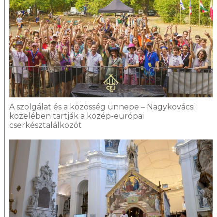
A szolgálat és a közösség ünnepe – Nagykovácsi
közelében tartják a közép-európai
cserkésztalálkozót