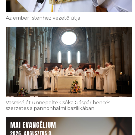
Az ember Istenhez vezető útja
Vasmiséjét ünnepelte Csóka Gáspár bencés
szerzetes a pannonhalmi bazilikában
MAI EVANGÉLIUM
2026. AUGUSZTUS 9.