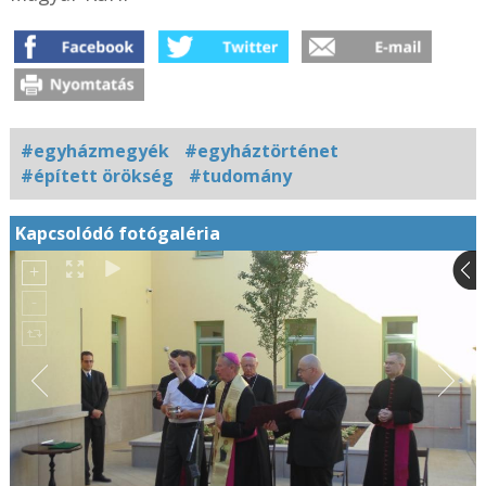
#egyházmegyék
#egyháztörténet
#épített örökség
#tudomány
Kapcsolódó fotógaléria