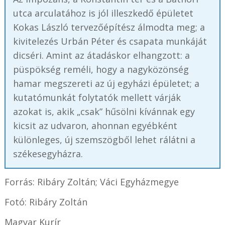
utca arculatához is jól illeszkedő épületet
Kokas László tervezőépítész álmodta meg; a
kivitelezés Urbán Péter és csapata munkáját
dicséri. Amint az átadáskor elhangzott: a
püspökség reméli, hogy a nagyközönség
hamar megszereti az új egyházi épületet; a
kutatómunkát folytatók mellett várják
azokat is, akik „csak” hűsölni kívánnak egy
kicsit az udvaron, ahonnan egyébként
különleges, új szemszögből lehet rálátni a
székesegyházra.
Forrás: Ribáry Zoltán; Váci Egyházmegye
Fotó: Ribáry Zoltán
Magyar Kurír