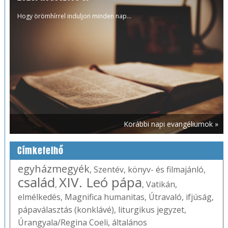
Hogy örömhírrel induljon minden nap...
Korábbi napi evangéliumok »
Címkefelhő
egyházmegyék
,
Szentév
,
könyv- és filmajánló
,
család
XIV. Leó pápa
,
,
Vatikán
,
elmélkedés
,
Magnifica humanitas
,
Útravaló
,
ifjúság
,
pápaválasztás (konklávé)
,
liturgikus jegyzet
,
Úrangyala/Regina Coeli
,
általános