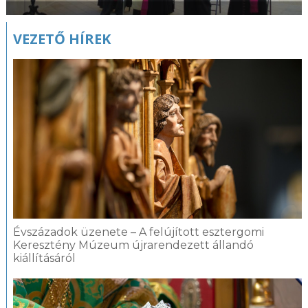
VEZETŐ HÍREK
Évszázadok üzenete – A felújított esztergomi
Keresztény Múzeum újrarendezett állandó
kiállításáról