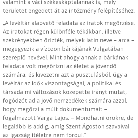
valamint a váci székeskáptalannak is, mely
területet engedett át az intézmény felépítéséhez.
„A levéltár alapvető feladata az iratok megőrzése.
Az iratokat régen különféle tékákban, illetve
szekrényekben őrizték, melyek latin neve – arca –
megegyezik a vízözön bárkájának Vulgatában
szereplő nevével. Mint ahogy annak a bárkának
feladata volt megőrizni az életet a jövendő
számára, és kivezetni azt a pusztulásból, úgy a
levéltár az idők viszontagságai, a politikai és
társadalmi változások közepette irányt mutat,
fogódzót ad a jövő nemzedékek számára azzal,
hogy megőrzi a múlt dokumentumait –
fogalmazott Varga Lajos. – Mondhatni örökre, de
legalább is addig, amíg Szent Ágoston szavaival:
az igazság ítéletre nem fordul.”