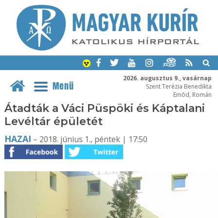
2026. augusztus 9., vasárnap
Menü
Szent Terézia Benedikta
Emõd, Román
Átadták a Váci Püspöki és Káptalani
Levéltár épületét
HAZAI
– 2018. június 1., péntek | 17:50