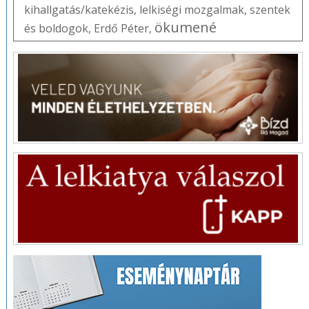
kihallgatás/katekézis
,
lelkiségi mozgalmak
,
szentek
ökumené
és boldogok
,
Erdő Péter
,