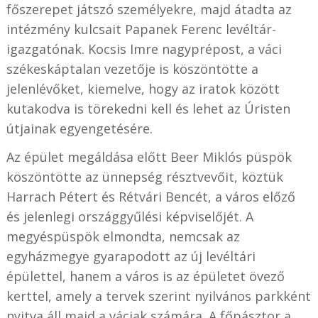
főszerepet játszó személyekre, majd átadta az
intézmény kulcsait Papanek Ferenc levéltár-
igazgatónak. Kocsis Imre nagyprépost, a váci
székeskáptalan vezetője is köszöntötte a
jelenlévőket, kiemelve, hogy az iratok között
kutakodva is törekedni kell és lehet az Úristen
útjainak egyengetésére.
Az épület megáldása előtt Beer Miklós püspök
köszöntötte az ünnepség résztvevőit, köztük
Harrach Pétert és Rétvári Bencét, a város előző
és jelenlegi országgyűlési képviselőjét. A
megyéspüspök elmondta, nemcsak az
egyházmegye gyarapodott az új levéltári
épülettel, hanem a város is az épületet övező
kerttel, amely a tervek szerint nyilvános parkként
nyitva áll majd a váciak számára. A főpásztor a