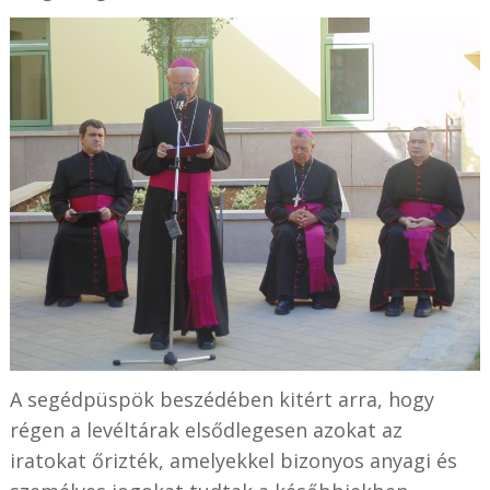
A segédpüspök beszédében kitért arra, hogy
régen a levéltárak elsődlegesen azokat az
iratokat őrizték, amelyekkel bizonyos anyagi és