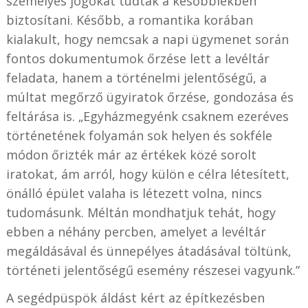
személyes jogokat tudtak a későbbiekben
biztosítani. Később, a romantika korában
kialakult, hogy nemcsak a napi ügymenet során
fontos dokumentumok őrzése lett a levéltár
feladata, hanem a történelmi jelentőségű, a
múltat megőrző ügyiratok őrzése, gondozása és
feltárása is. „Egyházmegyénk csaknem ezeréves
történetének folyamán sok helyen és sokféle
módon őrizték már az értékek közé sorolt
iratokat, ám arról, hogy külön e célra létesített,
önálló épület valaha is létezett volna, nincs
tudomásunk. Méltán mondhatjuk tehát, hogy
ebben a néhány percben, amelyet a levéltár
megáldásával és ünnepélyes átadásával töltünk,
történeti jelentőségű esemény részesei vagyunk.”
A segédpüspök áldást kért az építkezésben