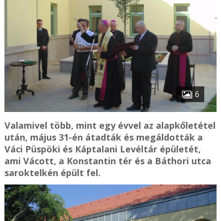
6
Valamivel több, mint egy évvel az alapkőletétel
után, május 31-én átadták és megáldották a
Váci Püspöki és Káptalani Levéltár épületét,
ami Vácott, a Konstantin tér és a Báthori utca
saroktelkén épült fel.