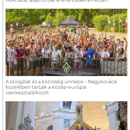
Fiókházat alapítottak a ferencesek a Pécsen
A szolgálat és a közösség ünnepe – Nagykovácsi
közelében tartják a közép-európai
cserkésztalálkozót