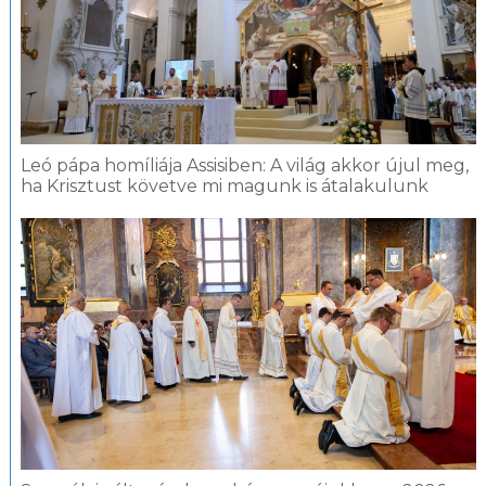
Leó pápa homíliája Assisiben: A világ akkor újul meg,
ha Krisztust követve mi magunk is átalakulunk