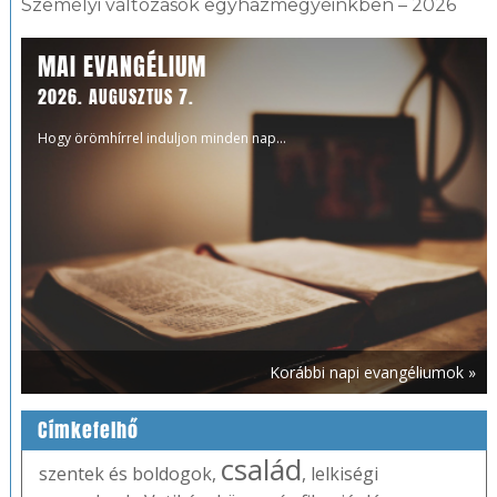
Személyi változások egyházmegyéinkben – 2026
MAI EVANGÉLIUM
2026. AUGUSZTUS 7.
Hogy örömhírrel induljon minden nap...
Korábbi napi evangéliumok »
Címkefelhő
család
szentek és boldogok
,
,
lelkiségi