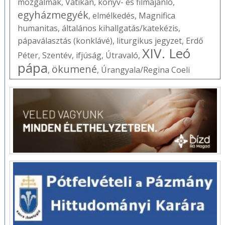
mozgalmak
,
Vatikán
,
könyv- és filmajánló
,
egyházmegyék
,
elmélkedés
,
Magnifica
humanitas
,
általános kihallgatás/katekézis
,
pápaválasztás (konklávé)
,
liturgikus jegyzet
,
Erdő
XIV. Leó
Péter
,
Szentév
,
ifjúság
,
Útravaló
,
pápa
ökumené
,
,
Úrangyala/Regina Coeli