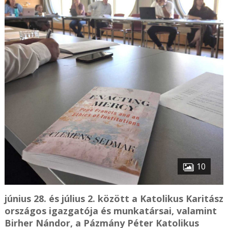
10
június 28. és július 2. között a Katolikus Karitász
országos igazgatója és munkatársai, valamint
Birher Nándor, a Pázmány Péter Katolikus