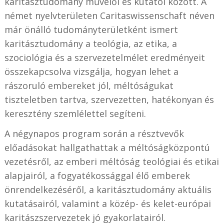
karitásztudomány művelői és kutatói között. A
német nyelvterületen Caritaswissenschaft néven
már önálló tudományterületként ismert
karitásztudomány a teológia, az etika, a
szociológia és a szervezetelmélet eredményeit
összekapcsolva vizsgálja, hogyan lehet a
rászoruló embereket jól, méltóságukat
tiszteletben tartva, szervezetten, hatékonyan és
keresztény szemlélettel segíteni.
A négynapos program során a résztvevők
előadásokat hallgathattak a méltóságközpontú
vezetésről, az emberi méltóság teológiai és etikai
alapjairól, a fogyatékossággal élő emberek
önrendelkezéséről, a karitásztudomány aktuális
kutatásairól, valamint a közép- és kelet-európai
karitászszervezetek jó gyakorlatairól.