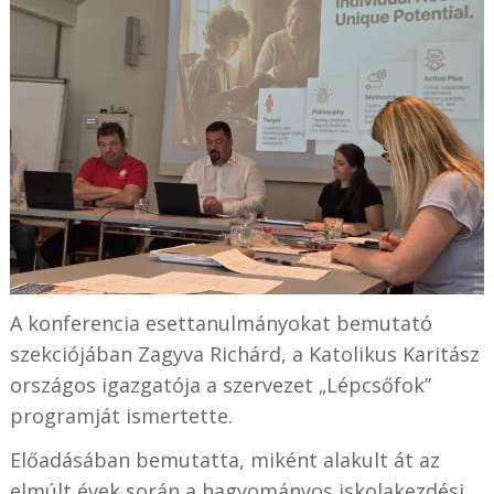
A konferencia esettanulmányokat bemutató
szekciójában Zagyva Richárd, a Katolikus Karitász
országos igazgatója a szervezet „Lépcsőfok”
programját ismertette.
Előadásában bemutatta, miként alakult át az
elmúlt évek során a hagyományos iskolakezdési