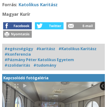
Forrás:
Katolikus Karitász
Magyar Kurír
#egészségügy
#karitász
#Katolikus Karitász
#konferencia
#Pázmány Péter Katolikus Egyetem
#szolidaritás
#tudomány
Kapcsolódó fotógaléria