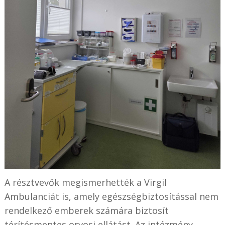
A résztvevők megismerhették a Virgil
Ambulanciát is, amely egészségbiztosítással nem
rendelkező emberek számára biztosít
térítésmentes orvosi ellátást. Az intézmény