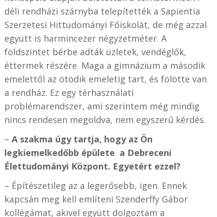
déli rendházi szárnyba telepítették a Sapientia
Szerzetesi Hittudományi Főiskolát, de még azzal
együtt is harmincezer négyzetméter. A
földszintet bérbe adták üzletek, vendéglők,
éttermek részére. Maga a gimnázium a második
emelettől az ötödik emeletig tart, és fölötte van
a rendház. Ez egy térhasználati
problémarendszer, ami szerintem még mindig
nincs rendesen megoldva, nem egyszerű kérdés.
–
A szakma úgy tartja, hogy az Ön
legkiemelkedőbb épülete
a Debreceni
Élettudományi Központ. Egyetért ezzel?
– Építészetileg az a legerősebb, igen. Ennek
kapcsán meg kell említeni Szenderffy Gábor
kollégámat, akivel együtt dolgoztam a