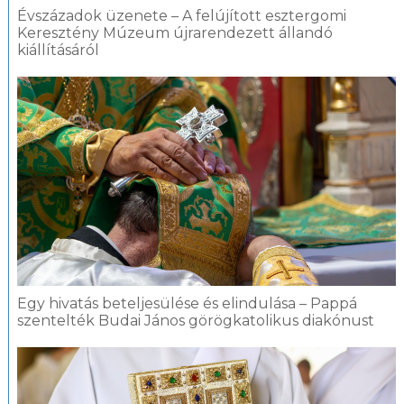
Évszázadok üzenete – A felújított esztergomi
Keresztény Múzeum újrarendezett állandó
kiállításáról
Egy hivatás beteljesülése és elindulása – Pappá
szentelték Budai János görögkatolikus diakónust