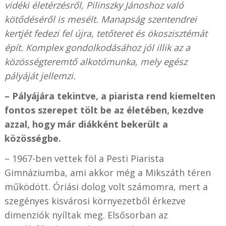
vidéki életérzésről, Pilinszky Jánoshoz való
kötődéséről is mesélt. Manapság szentendrei
kertjét fedezi fel újra, tetőteret és ökoszisztémát
épít. Komplex gondolkodásához jól illik az a
közösségteremtő alkotómunka, mely egész
pályáját jellemzi.
– Pályájára tekintve, a piarista rend kiemelten
fontos szerepet tölt be az életében, kezdve
azzal, hogy már diákként bekerült a
közösségbe.
– 1967-ben vettek föl a Pesti Piarista
Gimnáziumba, ami akkor még a Mikszáth téren
működött. Óriási dolog volt számomra, mert a
szegényes kisvárosi környezetből érkezve
dimenziók nyíltak meg. Elsősorban az