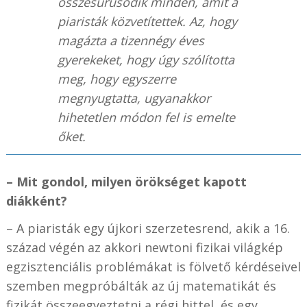
összesűrűsödik minden, amit a
piaristák közvetítettek. Az, hogy
magázta a tizennégy éves
gyerekeket, hogy úgy szólította
meg, hogy egyszerre
megnyugtatta, ugyanakkor
hihetetlen módon fel is emelte
őket.
– Mit gondol, milyen örökséget kapott
diákként?
– A piaristák egy újkori szerzetesrend, akik a 16.
század végén az akkori newtoni fizikai világkép
egzisztenciális problémákat is fölvető kérdéseivel
szemben megpróbálták az új matematikát és
fizikát összeegyeztetni a régi hittel, és egy