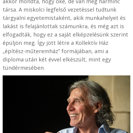
akkor mondta, hogy oké, de van még harminc
társa. A miskolci legfelső vezetéssel tudtunk
tárgyalni egyetemistaként, akik munkahelyet és
lakást is felajánlottak számunkra, és még azt is
elfogadták, hogy ez a saját elképzelésünk szerint
épüljön meg. Így jött létre a Kollektív Ház
„építész-műteremház” formájában, ami a
diploma után két évvel elkészült, mint egy
tündérmesében.