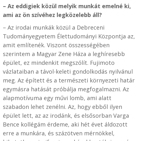
– Az eddigiek közül melyik munkát emelné ki,
ami az ön szívéhez legközelebb áll?
– Az irodai munkák közül a Debreceni
Tudományegyetem Élettudományi Központja az,
amit említenék. Viszont összességében
szerintem a Magyar Zene Háza a leghíresebb
épület, ez mindenkit megszólít. Fujimoto
vázlataiban a távol-keleti gondolkodás nyilvánul
meg. Az épített és a természeti környezeti határ
egymásra hatását próbálja megfogalmazni. Az
alapmotívuma egy művi lomb, ami alatt
szabadon lehet zenélni. Az, hogy ebből ilyen
épület lett, az az irodánk, és elsősorban Varga
Bence kollégám érdeme, aki hét évet áldozott
erre a munkára, és százötven mérnökkel,