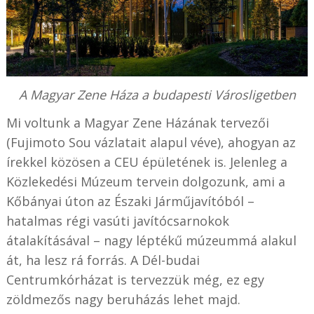
A Magyar Zene Háza a budapesti Városligetben
Mi voltunk a Magyar Zene Házának tervezői
(Fujimoto Sou vázlatait alapul véve), ahogyan az
írekkel közösen a CEU épületének is. Jelenleg a
Közlekedési Múzeum tervein dolgozunk, ami a
Kőbányai úton az Északi Járműjavítóból –
hatalmas régi vasúti javítócsarnokok
átalakításával – nagy léptékű múzeummá alakul
át, ha lesz rá forrás. A Dél-budai
Centrumkórházat is tervezzük még, ez egy
zöldmezős nagy beruházás lehet majd.