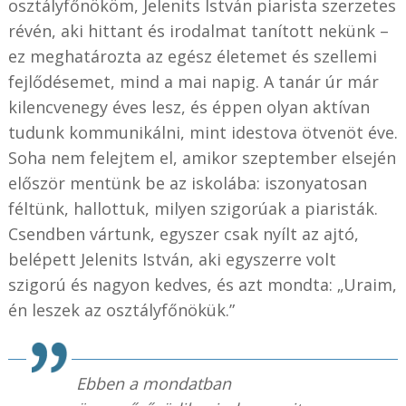
osztályfőnököm, Jelenits István piarista szerzetes
révén, aki hittant és irodalmat tanított nekünk –
ez meghatározta az egész életemet és szellemi
fejlődésemet, mind a mai napig. A tanár úr már
kilencvenegy éves lesz, és éppen olyan aktívan
tudunk kommunikálni, mint idestova ötvenöt éve.
Soha nem felejtem el, amikor szeptember elsején
először mentünk be az iskolába: iszonyatosan
féltünk, hallottuk, milyen szigorúak a piaristák.
Csendben vártunk, egyszer csak nyílt az ajtó,
belépett Jelenits István, aki egyszerre volt
szigorú és nagyon kedves, és azt mondta: „Uraim,
én leszek az osztályfőnökük.”
Ebben a mondatban