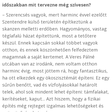
időszakban mit tervezne még szívesen?
– Szerencsés vagyok, mert harminc évvel ezelőtt
Szentendre külső területén építkeztünk a
skanzen melletti erdőben. Hagyományos, vastag
téglafalú házat építettünk, most a tetőtere
készül. Ennek kapcsán sokkal többet vagyok
otthon, és ennek köszönhetően felfedeztem
magamnak a saját kertemet. A Veres Pálné
utcában van az irodánk, nem voltam otthon
harminc évig, most jöttem rá, hogy fantasztikus,
ha ott elkezdek egy ökoszisztémát építeni. Ez egy
sűrűn benőtt, vad és vízfolyásokkal határolt
telek, ahol sok mindent lehet építeni: támfalakat,
kerítéseket, kaput... Azt hiszem, hogy a fizikai
építés még rejteget izgalmas lehetőségeket és