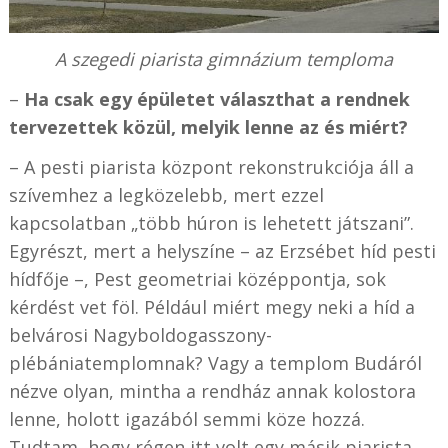
A szegedi piarista gimnázium temploma
–
Ha csak egy épületet választhat a rendnek
tervezettek közül, melyik lenne az és miért?
– A pesti piarista központ rekonstrukciója áll a
szívemhez a legközelebb, mert ezzel
kapcsolatban „több húron is lehetett játszani”.
Egyrészt, mert a helyszíne – az Erzsébet híd pesti
hídfője –, Pest geometriai középpontja, sok
kérdést vet föl. Például miért megy neki a híd a
belvárosi Nagyboldogasszony-
plébániatemplomnak? Vagy a templom Budáról
nézve olyan, mintha a rendház annak kolostora
lenne, holott igazából semmi köze hozzá.
Tudtam, hogy régen itt volt egy másik piarista