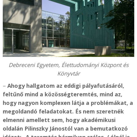
Debreceni Egyetem, Élettudományi Központ és
Könyvtár
–
Ahogy hallgatom az eddigi pályafutásáról,
feltűnő mind a közösségteremtés, mind az,
hogy nagyon komplexen látja a problémákat, a
megoldandó feladatokat. És nem szeretnék
elmenni amellett sem, hogy akadémikusi
oldalán Pilinszky Jánostól van a bemutatkozó
idézet: „A teremtés bármilyen széles, / ólnál is