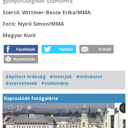
gyönyörűségeket számomra.
Szerző: Wittmer-Besze Erika/MMA
Fotó: Nyirő Simon/MMA
Magyar Kurír
#épített örökség
#interjúk
#művészet
#szerzetesek
#tudomány
Kapcsolódó fotógaléria