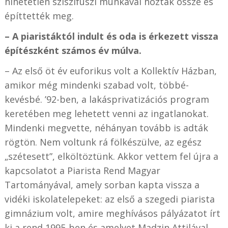
hihetetlen sziszifuszi munkával hozták össze és
építtették meg.
– A piaristáktól indult és oda is érkezett vissza
építészként számos év múlva.
– Az első öt év euforikus volt a Kollektív Házban,
amikor még mindenki szabad volt, többé-
kevésbé. ’92-ben, a lakásprivatizációs program
keretében meg lehetett venni az ingatlanokat.
Mindenki megvette, néhányan tovább is adták
rögtön. Nem voltunk rá fölkészülve, az egész
„szétesett”, elköltöztünk. Akkor vettem fel újra a
kapcsolatot a Piarista Rend Magyar
Tartományával, amely sorban kapta vissza a
vidéki iskolatelepeket: az első a szegedi piarista
gimnázium volt, amire meghívásos pályázatot írt
ki a rend 1995-ben és amelyet Madzin Attilával