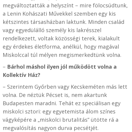
megváltoztatták a helyszínt – mire fölocsúdtunk,
a Lenin Kohászati Művekkel szemben egy kis
kétszintes társasházban laktunk. Minden család
vagy egyedülálló személy kis lakrésszel
rendelkezett, voltak közösségi terek, kialakult
egy érdekes életforma, anélkül, hogy magával
Miskolccal túl mélyen megismerkedtünk volna.
–
Bárhol máshol ilyen jól működött volna a
Kollektív Ház?
– Szerintem Győrben vagy Kecskeméten más lett
volna. De néztük Pécset is, nem akartunk
Budapesten maradni. Tehát ez speciálisan egy
miskolci sztori: egy egyetemista álom színes
vágyképére a „miskolci brutalitás” ütötte rá a
megvalósítás nagyon durva pecsétjét.