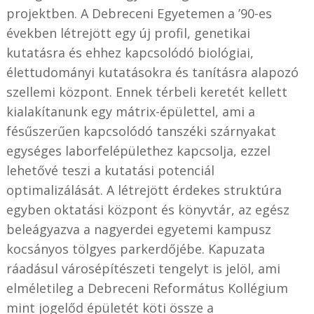
projektben. A Debreceni Egyetemen a ’90-es
években létrejött egy új profil, genetikai
kutatásra és ehhez kapcsolódó biológiai,
élettudományi kutatásokra és tanításra alapozó
szellemi központ. Ennek térbeli keretét kellett
kialakítanunk egy mátrix-épülettel, ami a
fésűszerűen kapcsolódó tanszéki szárnyakat
egységes laborfelépülethez kapcsolja, ezzel
lehetővé teszi a kutatási potenciál
optimalizálását. A létrejött érdekes struktúra
egyben oktatási központ és könyvtár, az egész
beleágyazva a nagyerdei egyetemi kampusz
kocsányos tölgyes parkerdőjébe. Kapuzata
ráadásul városépítészeti tengelyt is jelöl, ami
elméletileg a Debreceni Református Kollégium
mint jogelőd épületét köti össze a