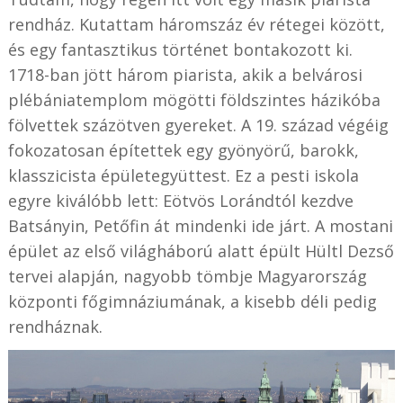
rendház. Kutattam háromszáz év rétegei között,
és egy fantasztikus történet bontakozott ki.
1718-ban jött három piarista, akik a belvárosi
plébániatemplom mögötti földszintes házikóba
fölvettek százötven gyereket. A 19. század végéig
fokozatosan építettek egy gyönyörű, barokk,
klasszicista épületegyüttest. Ez a pesti iskola
egyre kiválóbb lett: Eötvös Lorándtól kezdve
Batsányin, Petőfin át mindenki ide járt. A mostani
épület az első világháború alatt épült Hültl Dezső
tervei alapján, nagyobb tömbje Magyarország
központi főgimnáziumának, a kisebb déli pedig
rendháznak.