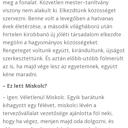
meg a fonalat. Közvetlen mester–tanítvány
viszony nem alakult ki. Elkezdtünk közösséget
szervezni. Benne volt a levegőben a hatvanas
évek életérzése, a második világháború után
hirtelen kirobbanó új jóléti társadalom elkezdte
megölni a hagyományos közösségeket.
Rengeteget voltunk együtt, kirándultunk, újságot
szerkesztettünk. És aztán előbb-utóbb fölmerült
az is, ha majd vége lesz az egyetemnek, együtt
kéne maradni.
– Ez lett Miskolc?
– Igen. Véletlenül Miskolc. Egyik barátunk
kihagyott egy félévet, miskolci lévén a
tervezővállalat vezetősége ajánlotta föl neki,
hogy ha végez, menjen majd oda dolgozni, és