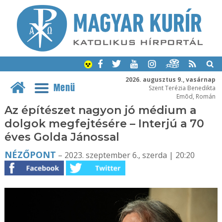
2026. augusztus 9., vasárnap
Menü
Szent Terézia Benedikta
Emõd, Román
Az építészet nagyon jó médium a
dolgok megfejtésére – Interjú a 70
éves Golda Jánossal
NÉZŐPONT
– 2023. szeptember 6., szerda | 20:20