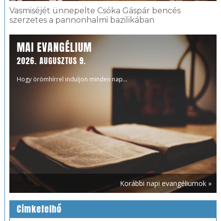
Vasmiséjét ünnepelte Csóka Gáspár bencés
szerzetes a pannonhalmi bazilikában
MAI EVANGÉLIUM
2026. AUGUSZTUS 9.
Hogy örömhírrel induljon minden nap...
Korábbi napi evangéliumok »
Címkefelhő